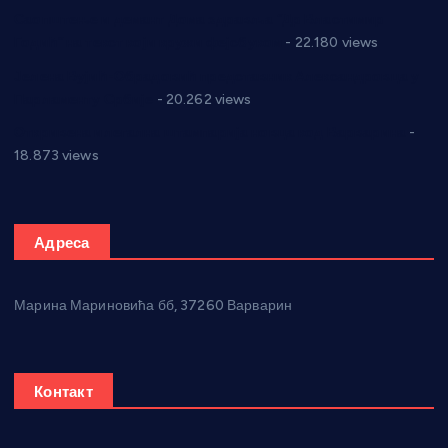
Саопштење и демант Дома здравља “Др Властимир
Годић” на текст који кружи фејсбуком
- 22.180 views
Јелена Вујић-Обрадовић представник Александровца у
Парламенту Србије
- 20.262 views
Откривена илегална штампарија новца код Варварина
-
18.873 views
Адреса
Марина Мариновића бб, 37260 Варварин
Контакт