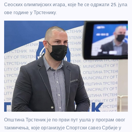
Сеоских олимпијских игара, које ће се одржати 25. јула
ове године у Трстенику.
Општина Трстеник је по први пут ушла у програм овог
такмичења, које организује Спортски савез Србије у