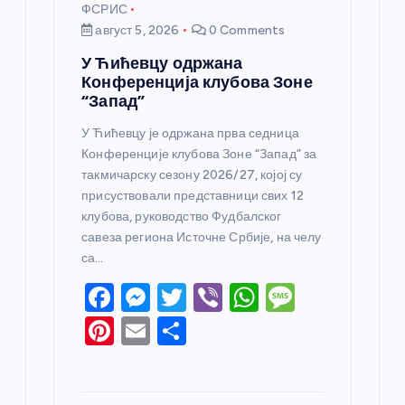
ФСРИС
август 5, 2026
0 Comments
У Ћићевцу одржана
Конференција клубова Зоне
“Запад”
У Ћићевцу је одржана прва седница
Конференције клубова Зоне “Запад” за
такмичарску сезону 2026/27, којој су
присуствовали представници свих 12
клубова, руководство Фудбалског
савеза региона Источне Србије, на челу
са…
F
M
T
Vi
W
M
a
e
w
b
h
e
Pi
E
S
c
ss
itt
er
at
ss
nt
m
h
e
e
er
s
a
er
ail
ar