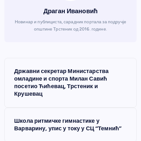
Драган Ивановић
Новинар и публициста, сарадник портала за подручје
општине Трстеник од 2016. године.
К
Државни секретар Министарства
р
омладине и спорта Милан Савић
посетио Ћићевац, Трстеник и
е
Крушевац
т
Школа ритмичке гимнастике у
а
Варварину, упис у току у СЦ “Темнић”