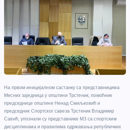
На првом иницијалном састанку са представницима
Месних заједница у општини Трстеник, помоћник
председнице општине Ненад Смиљковић и
председник Спортског савеза Трстеник Владимир
Савић, упознали су представнике МЗ са спортским
дисциплинама и правилима одржавања републичких