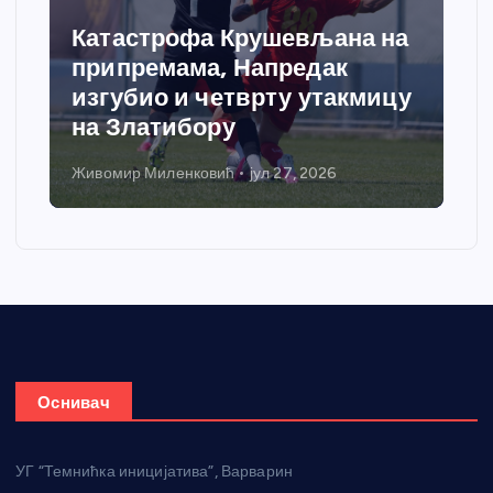
Бобан Ђуровић уручио
признања најбољим
спортистима
Драган Ивановић
јул 25, 2026
Оснивач
УГ “Темнићка иницијатива”, Варварин