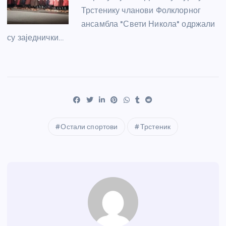
Трстенику чланови Фолклорног
ансамбла "Свети Никола" одржали
су заједнички…
Остали спортови
Трстеник