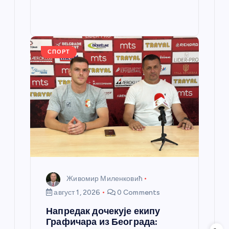
b
n
A
g
e
e
o
g
p
e
st
o
er
p
k
СПОРТ
Живомир Миленковић
август 1, 2026
0 Comments
Напредак дочекује екипу
Графичара из Београда: