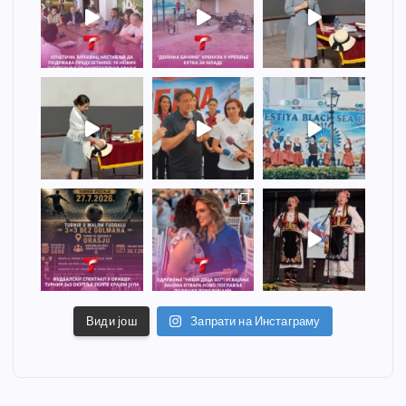
Види још
Запрати на Инстаграму