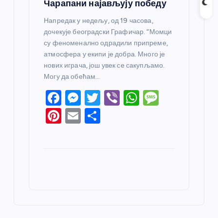
Чарапани најављују победу
Напредак у недељу, од 19 часова,
дочекује београдски Графичар. “Момци
су феноменално одрадили припреме,
атмосфера у екипи је добра. Много је
нових играча, још увек се сакупљамо.
Могу да обећам…
F
M
T
Vi
W
M
a
e
w
b
h
e
Pi
E
S
c
ss
itt
er
at
ss
nt
m
h
e
e
er
s
a
er
ail
ar
b
n
A
g
e
e
o
g
p
e
st
o
er
p
k