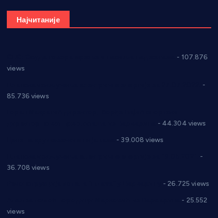
Најчитаније
СНС: Осуда говора мржње и насиља над женама
- 107.876
views
Планска искључења електричне енергије за 27.07.2022.
-
85.736 views
Горан Макрагић директор, Ђорђе Бајић спортски
директор новог прволигаша из Варварина
- 44.304 views
Цене на крушевачким пијацама
- 39.008 views
Планска искључења електричне енергије за 19.05.2021.
-
36.708 views
Реконструкција хотела “Плажа” у Варварину
- 26.725 views
Апел за помоћ породици Марковић из Варварина
- 25.552
views