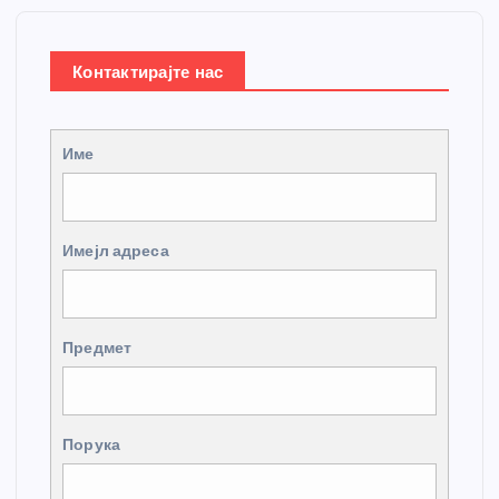
Контактирајте нас
Име
Имејл адреса
Предмет
Порука