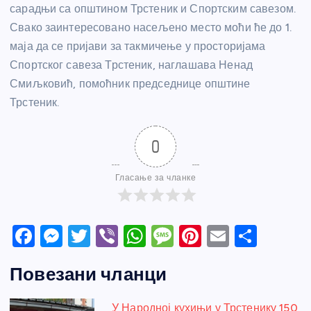
сарадњи са општином Трстеник и Спортским савезом.
Свако заинтересовано насељено место моћи ће до 1.
маја да се пријави за такмичење у просторијама
Спортског савеза Трстеник, наглашава Ненад
Смиљковић, помоћник председнице општине
Трстеник.
0
Гласање за чланке
F
M
T
Vi
W
M
Pi
E
S
a
e
w
b
h
e
nt
m
h
Повезани чланци
c
ss
itt
er
at
ss
er
ail
ar
e
e
er
s
a
e
e
У Народној кухињи у Трстенику 150