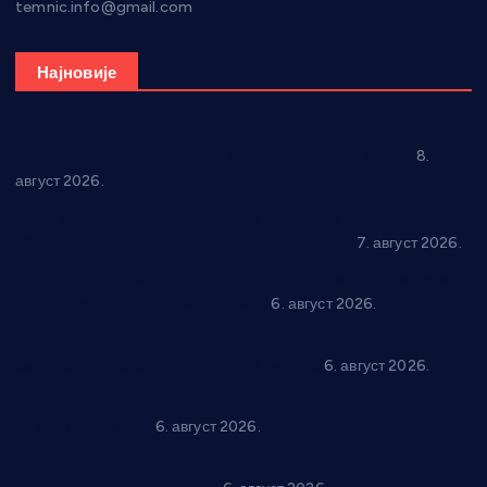
temnic.info@gmail.com
Најновије
“Долина Бачине” кренула у уређење кутка за младе
8.
август 2026.
Општина Ћићевац наставља да подржава предузетнике:
10 нових субвенција за самозапошљавање
7. август 2026.
Вражогрнци чувају традицију: “Михољски сусрети села”
уз спортска надметања и забаву
6. август 2026.
Варварин подржао 25 нових предузетника: За
самозапошљавање по 380.000 динара
6. август 2026.
“Трстеник на Морави” од 10. до 16. августа: Богат програм
за све генерације
6. август 2026.
“Да се ради и гради по твом”: Трстеник улаже 4 милиона