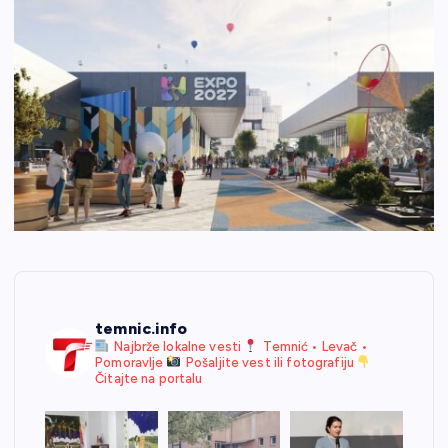
temnic.info
Najbrže lokalne vesti
Temnić • Levač •
Pomoravlje
Pošaljite vest ili fotografiju
Čitajte na portalu