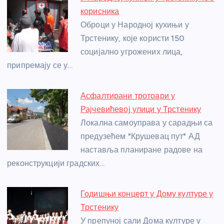
b
n
A
g
st
корисника
o
g
p
e
Оброци у Народној кухињи у
o
er
p
Трстенику, које користи 150
социјално угрожених лица,
k
припремају се у…
Асфалтирани тротоари у
Рајчевићевој улици у Трстенику
Локална самоуправа у сарадњи са
предузећем "Крушевац пут" АД
наставља планиране радове на
реконструкцији градских…
Годишњи концерт у Дому културе у
Трстенику
У препуној сали Дома културе у