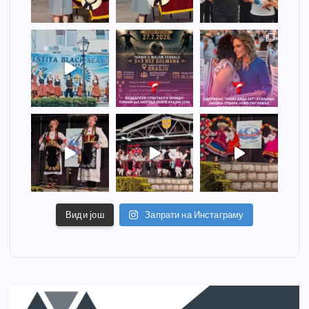
Види још
Запрати на Инстаграму