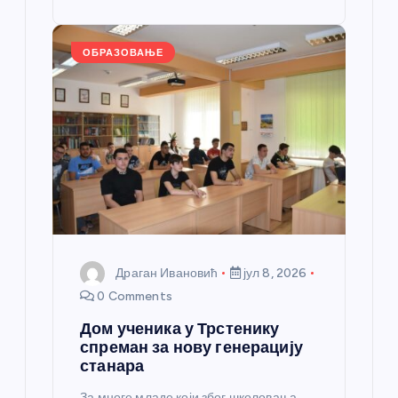
st
o
er
p
k
ОБРАЗОВАЊЕ
Драган Ивановић
јул 8, 2026
0 Comments
Дом ученика у Трстенику
спреман за нову генерацију
станара
За многе младе који због школовања