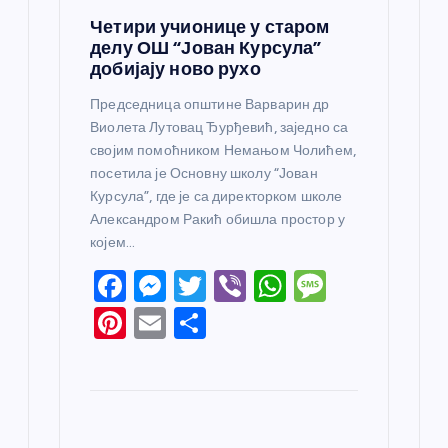
Четири учионице у старом
делу ОШ “Јован Курсула”
добијају ново рухо
Председница општине Варварин др
Виолета Лутовац Ђурђевић, заједно са
својим помоћником Немањом Чолићем,
посетила је Основну школу “Јован
Курсула”, где је са директорком школе
Александром Ракић обишла простор у
којем…
F
M
T
Vi
W
M
a
e
w
b
h
e
Pi
E
S
c
ss
itt
er
at
ss
nt
m
h
e
e
er
s
a
er
ail
ar
b
n
A
g
e
e
o
g
p
e