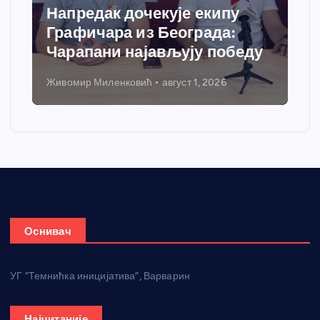
Спортски центар “Ћићевац”
добија савремени систем
грејања
Никола Петровић
јул 31, 2026
Оснивач
УГ “Темнићка иницијатива”, Варварин
Најчитаније