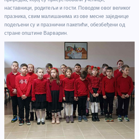
наставници, родитељи и гости. Поводом овог великог
празника, свим малишанима из ове месне заједнице
подељени су и празнични пакетићи, обезбеђени од
стране општине Варварин.