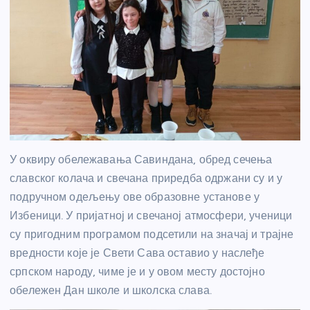
У оквиру обележавања Савиндана, обред сечења
славског колача и свечана приредба одржани су и у
подручном одељењу ове образовне установе у
Избеници. У пријатној и свечаној атмосфери, ученици
су пригодним програмом подсетили на значај и трајне
вредности које је Свети Сава оставио у наслеђе
српском народу, чиме је и у овом месту достојно
обележен Дан школе и школска слава.