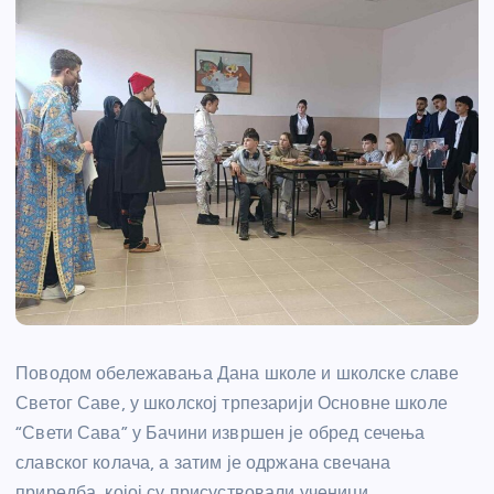
Поводом обележавања Дана школе и школске славе
Светог Саве, у школској трпезарији Основне школе
“Свети Сава” у Бачини извршен је обред сечења
славског колача, а затим је одржана свечана
приредба, којој су присуствовали ученици,