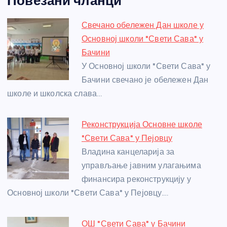
Повезани чланци
c
ss
itt
er
at
ss
er
ail
ar
e
e
er
s
a
e
e
Свечано обележен Дан школе у
b
n
A
g
st
Основној школи "Свети Сава" у
o
g
p
e
Бачини
o
er
p
У Основној школи "Свети Сава" у
Бачини свечано је обележен Дан
k
школе и школска слава…
Реконструкција Основне школе
"Свети Сава" у Пејовцу
Владина канцеларија за
управљање јавним улагањима
финансира реконструкцију у
Основној школи "Свети Сава" у Пејовцу.…
ОШ "Свети Сава" у Бачини