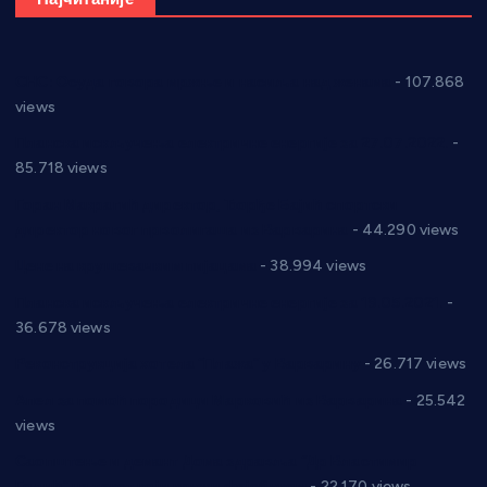
СНС: Осуда говора мржње и насиља над женама
- 107.868
views
Планска искључења електричне енергије за 27.07.2022.
-
85.718 views
Горан Макрагић директор, Ђорђе Бајић спортски
директор новог прволигаша из Варварина
- 44.290 views
Цене на крушевачким пијацама
- 38.994 views
Планска искључења електричне енергије за 19.05.2021.
-
36.678 views
Реконструкција хотела “Плажа” у Варварину
- 26.717 views
Апел за помоћ породици Марковић из Варварина
- 25.542
views
Саопштење и демант Дома здравља “Др Властимир
Годић” на текст који кружи фејсбуком
- 22.170 views