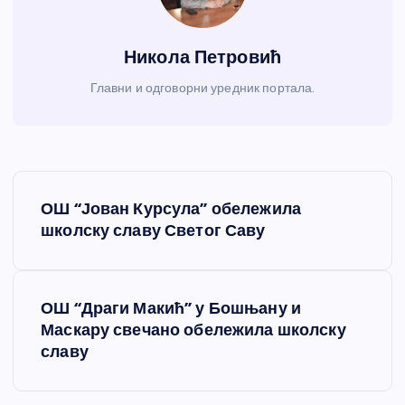
Никола Петровић
Главни и одговорни уредник портала.
К
ОШ “Јован Курсула” обележила
р
школску славу Светог Саву
е
ОШ “Драги Макић” у Бошњану и
т
Маскару свечано обележила школску
славу
а