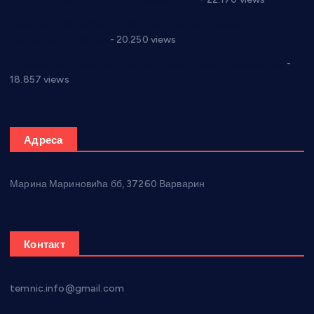
Јелена Вујић-Обрадовић представник Александровца у
Парламенту Србије
- 20.250 views
Откривена илегална штампарија новца код Варварина
-
18.857 views
Адреса
Марина Мариновића бб, 37260 Варварин
Контакт
temnic.info@gmail.com