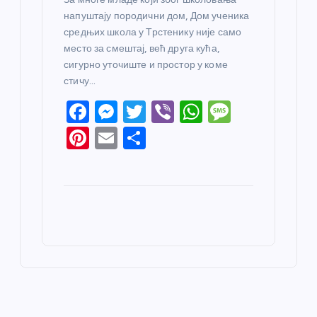
напуштају породични дом, Дом ученика
средњих школа у Трстенику није само
место за смештај, већ друга кућа,
сигурно уточиште и простор у коме
стичу…
F
M
T
Vi
W
M
a
e
w
b
h
e
Pi
E
S
c
ss
itt
er
at
ss
nt
m
h
e
e
er
s
a
er
ail
ar
b
n
A
g
e
e
o
g
p
e
st
o
er
p
k