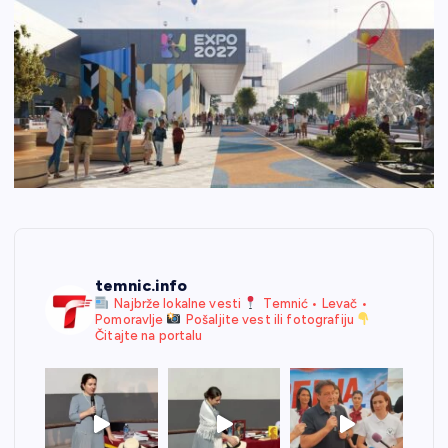
temnic.info
Najbrže lokalne vesti
Temnić • Levač •
Pomoravlje
Pošaljite vest ili fotografiju
Čitajte na portalu