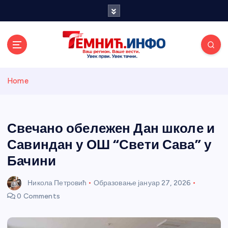
S
k
i
p
t
o
Темнићки
c
Home
o
n
информативн
t
e
Свечано обележен Дан школе и
и портал
n
Савиндан у ОШ “Свети Сава” у
t
Бачини
Никола Петровић
Образовање
јануар 27, 2026
0 Comments