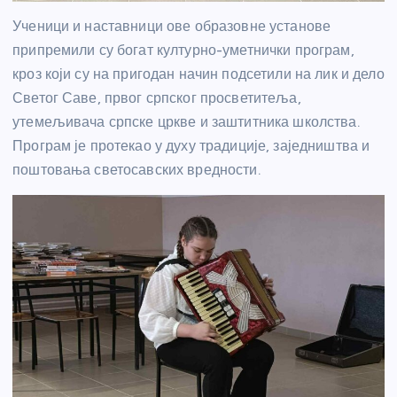
Ученици и наставници ове образовне установе
припремили су богат културно-уметнички програм,
кроз који су на пригодан начин подсетили на лик и дело
Светог Саве, првог српског просветитеља,
утемељивача српске цркве и заштитника школства.
Програм је протекао у духу традиције, заједништва и
поштовања светосавских вредности.