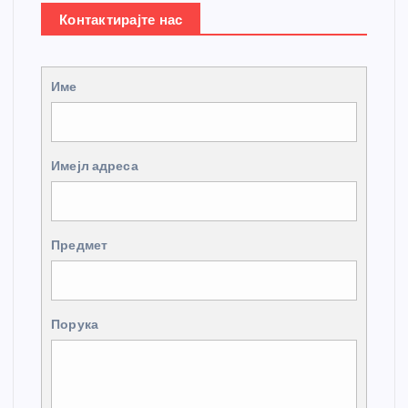
Контактирајте нас
Име
Имејл адреса
Предмет
Порука