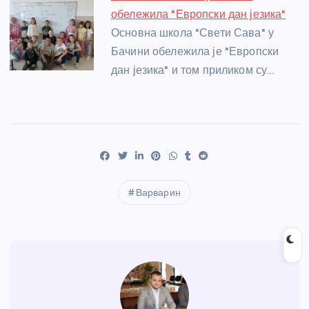
обележила "Европски дан језика"
Основна школа "Свети Сава" у
Бачини обележила је "Европски
дан језика" и том приликом су…
Варварин