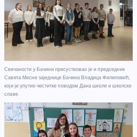
Свечаности у Бачини присуствовао је и председник
Савета Месне заједнице Бачина Владица Филиповић,
који је упутио честитке поводом Дана школе и школске
славе.