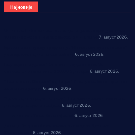
Најновије
Општина Ћићевац наставља да подржава предузетнике:
10 нових субвенција за самозапошљавање
7. август 2026.
Вражогрнци чувају традицију: “Михољски сусрети села”
уз спортска надметања и забаву
6. август 2026.
Варварин подржао 25 нових предузетника: За
самозапошљавање по 380.000 динара
6. август 2026.
“Трстеник на Морави” од 10. до 16. августа: Богат програм
за све генерације
6. август 2026.
“Да се ради и гради по твом”: Трстеник улаже 4 милиона
динара у пројекте грађана
6. август 2026.
In memoriam: Тања Вилотијевић
6. август 2026.
Даница Петровић оживљава лик и дело Десанке
Максимовић
6. август 2026.