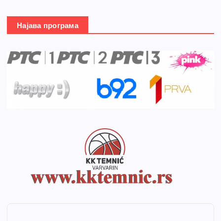
Најава програма