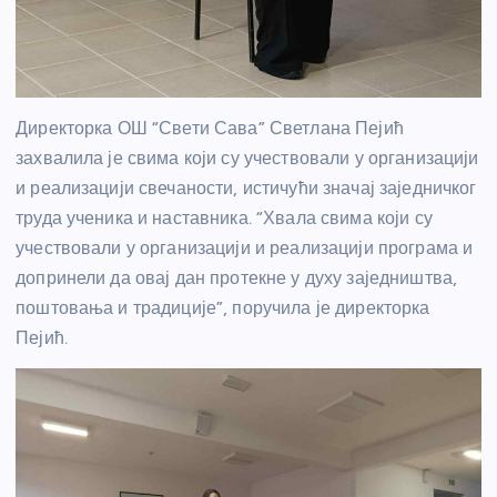
Директорка ОШ “Свети Сава” Светлана Пејић
захвалила је свима који су учествовали у организацији
и реализацији свечаности, истичући значај заједничког
труда ученика и наставника. “Хвала свима који су
учествовали у организацији и реализацији програма и
допринели да овај дан протекне у духу заједништва,
поштовања и традиције”, поручила је директорка
Пејић.