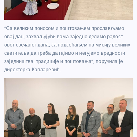
“Са великим поносом и поштовањем прослављамо
овај дан, захваљујући вама заједно делимо радост
овог свечаног дана, са подсећањем на мисију великих
светитеља да треба да гајимо и негујемо вредности
заједништва, традиције и поштовања”, поручила је
директорка Капларевић.