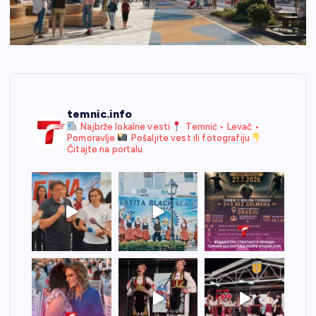
temnic.info
Najbrže lokalne vesti
Temnić • Levač •
Pomoravlje
Pošaljite vest ili fotografiju
Čitajte na portalu