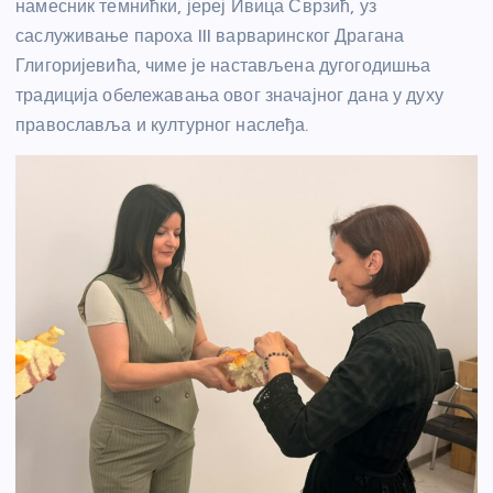
намесник темнићки, јереј Ивица Сврзић, уз
саслуживање пароха III варваринског Драгана
Глигоријевића, чиме је настављена дугогодишња
традиција обележавања овог значајног дана у духу
православља и културног наслеђа.