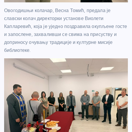
Овогодишњи колачар, Весна Томић, предала је
славски колач директорки установе Виолети
Капларевић, која је уједно поздравила окупљене госте
и запослене, захваливши се свима на присуству и
доприносу очувању традиције и културне мисије
библиотеке.