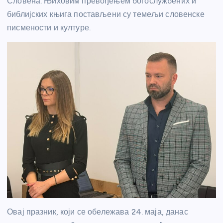
Словена. Њиховим превођењем богослужбених и
библијских књига постављени су темељи словенске
писмености и културе.
Овај празник, који се обележава 24. маја, данас