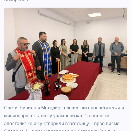
Свети Ћирило и Методије, словенски просветитељи и
мисионари, остали су упамћени као “словенски
апостоли” који су створили глагољицу – прво писмо