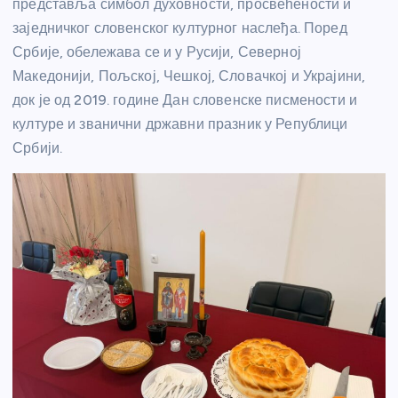
представља симбол духовности, просвећености и
заједничког словенског културног наслеђа. Поред
Србије, обележава се и у Русији, Северној
Македонији, Пољској, Чешкој, Словачкој и Украјини,
док је од 2019. године Дан словенске писмености и
културе и званични државни празник у Републици
Србији.