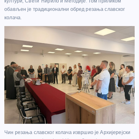
култури, Свети Ћирило и Методије. Том приликом
обављен је традиционални обред резања славског
колача.
Чин резања славског колача извршио је Архијерејски