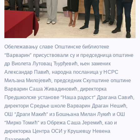
Обележавању славе Општинске библиотеке
“Варварин” присуствовали су и председница општине
др Виолета Лутовац Ђурђевић, њен заменик
Александар Павић, народна посланица у НСРС
Миљана Милојевић, председник Скупштине општине
Варварин Саша Живадиновић, директорка
Предшколске установе “Наша радост” Драгана Савић,
директори Средње школе Варварин Драган Нешић,
ОШ “Драги Макић” из Бошњана Милан Лукић и ОШ
“Мирко Томић” из Обрежа Саша Јеремић, као и
директорка Центра ОСИ у Крушевцу Невена
Лазаревић.