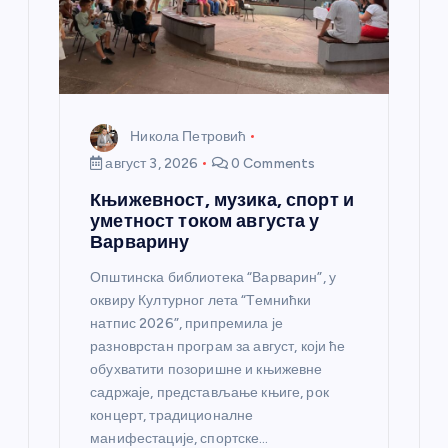
Никола Петровић
август 3, 2026
0 Comments
Књижевност, музика, спорт и
уметност током августа у
Варварину
Општинска библиотека “Варварин”, у
оквиру Културног лета “Темнићки
натпис 2026”, припремила је
разноврстан програм за август, који ће
обухватити позоришне и књижевне
садржаје, представљање књиге, рок
концерт, традиционалне
манифестације, спортске…