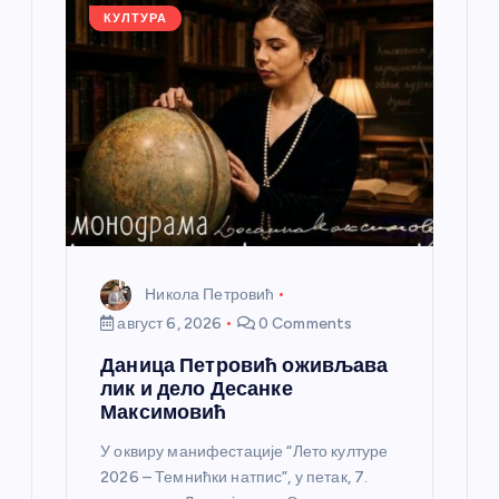
а
КУЛТУРА
н
к
а
Никола Петровић
август 6, 2026
0 Comments
Даница Петровић оживљава
лик и дело Десанке
Максимовић
У оквиру манифестације “Лето културе
2026 – Темнићки натпис”, у петак, 7.