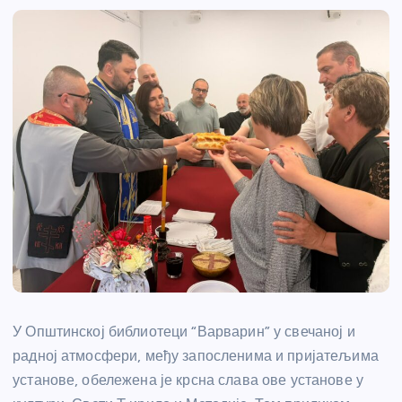
У Општинској библиотеци “Варварин” у свечаној и
радној атмосфери, међу запосленима и пријатељима
установе, обележена је крсна слава ове установе у