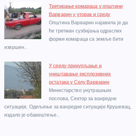
Третирање комараца у општини
Варварин у уторак и среду
Општина Варварин најавила је да
ће третман сузбијања одраслих
форми комараца са земље бити
извршен…
У среду прикупљање и
уништавање експлозивних
остатака у Селу Варварин
Министарство унутрашњих
послова, Сектор за ванредне
ситуације, Одељење за ванредне ситуације Крушевац,
издало је обавештење…