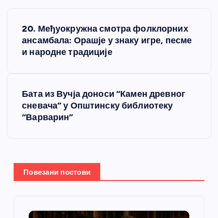
К
20. Међуокружна смотра фолклорних
р
ансамбала: Орашје у знаку игре, песме
и народне традиције
е
т
Бата из Вучја доноси “Камен древног
сневача” у Општинску библиотеку
а
“Варварин”
њ
е
Повезани постови
ч
л