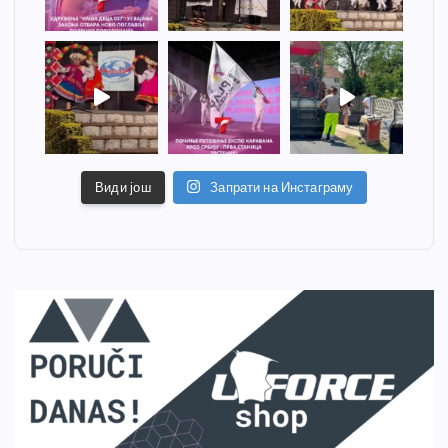
Види још
Запрати на Инстаграму