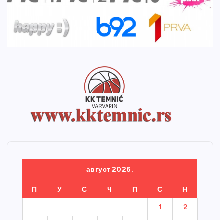
август 2026.
П
У
С
Ч
П
С
Н
1
2