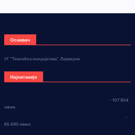
Оснивач
УГ “Темнићка иницијатива”, Варварин
Најчитаније
СНС: Осуда говора мржње и насиља над женама
- 107.854
views
Планска искључења електричне енергије за 27.07.2022.
-
85.690 views
Горан Макрагић директор, Ђорђе Бајић спортски