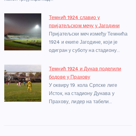
Темнић 1924 славио у
пријатељском мечу у Јагодини
Пријатељски меч између Темнића
1924 и екипе Јагодине, који је
одигран у суботу на стадиону…
Темнић 1924 и Дунав поделили
бодове у Прахову
У оквиру 19. кола Српске лиге
Исток, на стадиону Дунава у
Прахову, лидер на табели…