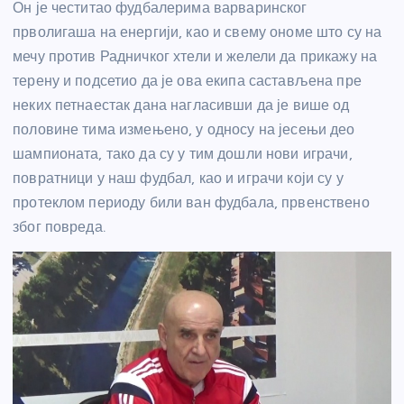
Он је честитао фудбалерима варваринског
прволигаша на енергији, као и свему ономе што су на
мечу против Радничког хтели и желели да прикажу на
терену и подсетио да је ова екипа састављена пре
неких петнаестак дана нагласивши да је више од
половине тима измењено, у односу на јесењи део
шампионата, тако да су у тим дошли нови играчи,
повратници у наш фудбал, као и играчи који су у
протеклом периоду били ван фудбала, првенствено
због повреда.