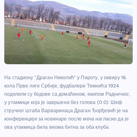
На стадиону “Драган Николић” у Пироту, у оквиру 16.
кола Прве лиге Србије, фудбалери Темнића 1924
поделили су бодове са домаћином, екипом Радничког,
у утакмици која је завршена без голова (0:0). Шеф
стручног штаба Варваринаца Драган Ђорђевић је на
конференцији за новинаре после меча нагласио да је
ова утакмица била веома битна за оба клуба.