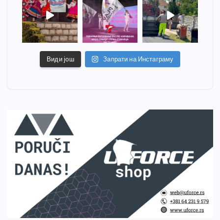
Види још
Запрати на Инстаграму