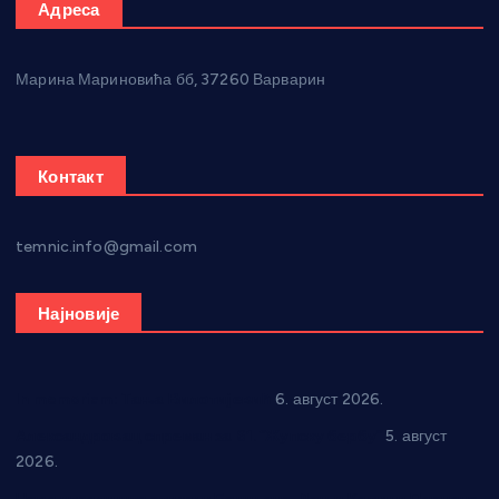
Адреса
Марина Мариновића бб, 37260 Варварин
Контакт
temnic.info@gmail.com
Најновије
In memoriam: Тања Вилотијевић
6. август 2026.
Александровац спреман за 61. “Жупску бербу”
5. август
2026.