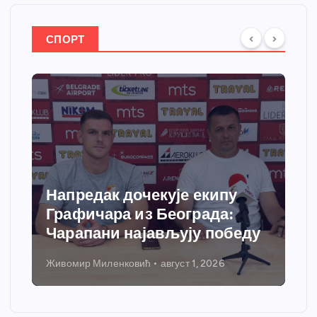
СПОРТ
Спортски центар “Ћићевац”
добија савремени систем
грејања
Никола Петровић
јул 31, 2026