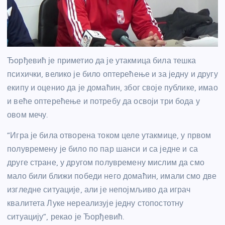
Ђорђевић је приметио да је утакмица била тешка
психички, велико је било оптерећење и за једну и другу
екипу и оценио да је домаћин, због своје публике, имао
и веће оптерећење и потребу да освоји три бода у
овом мечу.
“Игра је била отворена током целе утакмице, у првом
полувремену је било по пар шанси и са једне и са
друге стране, у другом полувремену мислим да смо
мало били ближи победи него домаћин, имали смо две
изгледне ситуације, али је непојмљиво да играч
квалитета Луке нереализује једну стопостотну
ситуацију”, рекао је Ђорђевић.