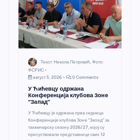
а
н
к
а
Текст: Никола Петровић, Фото:
ФСРИС
август 5, 2026
0 Comments
У Ћићевцу одржана
Конференција клубова Зоне
“Запад”
У Ћићевцу је одржана прва седница
Конференције клубова Зоне “Запад” за
такмичарску сезону 2026/27, којој су
присуствовали представници свих 12