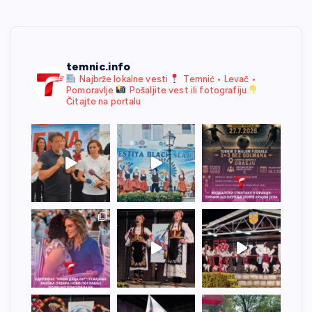
temnic.info
Najbrže lokalne vesti
Temnić • Levač •
Pomoravlje
Pošaljite vest ili fotografiju
Čitajte na portalu