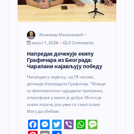
Живомир Миленковић
август 1, 2026
0 Comments
Напредак дочекује екипу
Графичара из Београда:
Чарапани најављују победу
Напредак у недељу, од 19 часова,
дочекује београдски Графичар. “Момци
су феноменално одрадили припреме,
атмосфера у екипи је добра. Много је
нових играча, још увек се сакупљамо.
Могу да обећам…
F
M
T
Vi
W
M
a
e
w
b
h
e