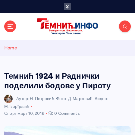
S
k
i
p
t
o
Темнићки
c
Home
o
n
информативн
t
e
Темнић 1924 и Раднички
и портал
n
поделили бодове у Пироту
t
Аутор: Н. Петровић. Фото: Д. Марковић. Видео:
М.Ђорђевић
Спорт
март 10, 2018
0 Comments