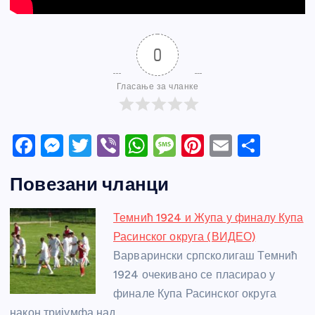
0
Гласање за чланке
F
M
T
Vi
W
M
Pi
E
S
a
e
w
b
h
e
nt
m
h
Повезани чланци
c
ss
itt
er
at
ss
er
ail
ar
e
e
er
s
a
e
e
Темнић 1924 и Жупа у финалу Купа
b
n
A
g
st
Расинског округа (ВИДЕО)
o
g
p
e
Варварински српсколигаш Темнић
o
er
p
1924 очекивано се пласирао у
финале Купа Расинског округа
k
након тријумфа над…