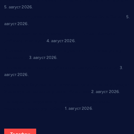
Нова игралишта стижу у Бошњане, Доњи Катун и Парцане
5. август 2026.
У Ћићевцу одржана Конференција клубова Зоне “Запад”
5.
август 2026.
Четири учионице у старом делу ОШ “Јован Курсула”
добијају ново рухо
4. август 2026.
Књижевност, музика, спорт и уметност током августа у
Варварину
3. август 2026.
Трстеничанин освојио јубиларни циклус “Слагалице”
3.
август 2026.
Делегација Крушевца на прослави Дана Липецка у Русији:
Унапређење сарадње у свим областима
2. август 2026.
Напредак дочекује екипу Графичара из Београда:
Чарапани најављују победу
1. август 2026.