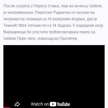
После сусрета у Пироту стање, бар на зачељу табеле,
је непромењено. Пиротски Раднички се налази на
четрнаестој позицији са 15 освојених бодова, док је
Темнић 1924 петнаести са 14 бодова. У наредном колу
Варваринци ће угостити трећепласирану екипу на
табели Прве лиге, новосадски Пролетер.