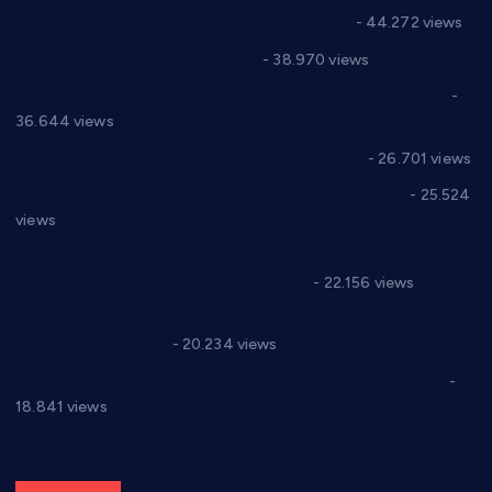
директор новог прволигаша из Варварина
- 44.272 views
Цене на крушевачким пијацама
- 38.970 views
Планска искључења електричне енергије за 19.05.2021.
-
36.644 views
Реконструкција хотела “Плажа” у Варварину
- 26.701 views
Апел за помоћ породици Марковић из Варварина
- 25.524
views
Саопштење и демант Дома здравља “Др Властимир
Годић” на текст који кружи фејсбуком
- 22.156 views
Јелена Вујић-Обрадовић представник Александровца у
Парламенту Србије
- 20.234 views
Откривена илегална штампарија новца код Варварина
-
18.841 views