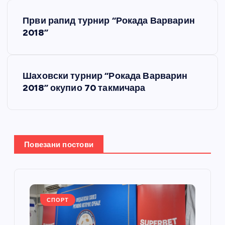
К
Први рапид турнир “Рокада Варварин
р
2018”
е
Шаховски турнир “Рокада Варварин
т
2018” окупио 70 такмичара
а
њ
Повезани постови
е
ч
л
СПОРТ