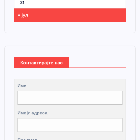
31
« јул
Контактирајте нас
Име
Имејл адреса