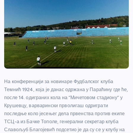
На конференцији за новинаре Фудбалског клуба
Темнић 1924, која је данас одржана у Параћину где ће,
после 14. одиграних кола на “Мичетовом стадиону” у
Крушевцу, варварински прволигаш одриграти
последње коло јесењег дела првенства против екипе
ТСЦ-а из Бачке Тополе, генерални секретар клуба
Славољуб Благојевић подсетио је да су се у клубу на