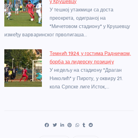
у Крушевцу
У тешкој утакмици са доста
преокрета, одиграној на
"Мичетовом стадиону" у Крушевцу
између варваринског прволигаша…
Темнић 1924 у гостима Радничком,
борба за лидерску позицију
У недељу на стадиону "Драган
Николић" у Пироту, у оквиру 21.
кола Српске лиге Исток,…