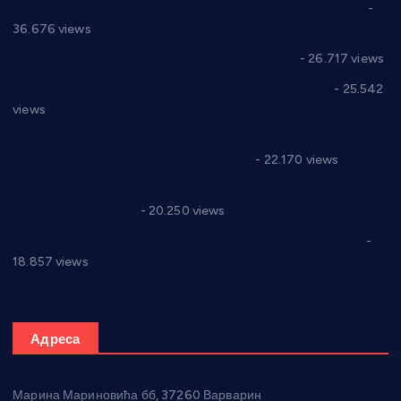
Планска искључења електричне енергије за 19.05.2021.
-
36.676 views
Реконструкција хотела “Плажа” у Варварину
- 26.717 views
Апел за помоћ породици Марковић из Варварина
- 25.542
views
Саопштење и демант Дома здравља “Др Властимир
Годић” на текст који кружи фејсбуком
- 22.170 views
Јелена Вујић-Обрадовић представник Александровца у
Парламенту Србије
- 20.250 views
Откривена илегална штампарија новца код Варварина
-
18.857 views
Адреса
Марина Мариновића бб, 37260 Варварин