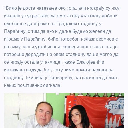
“Било је доста натезања око тога, али на крају су нам
изашли у сусрет тако да смо за ову утакмицу добили
одобрење да играмо на Градском стадиону у
Параћину, с тим да ако и даље будемо желели да
играмо у Параћину, биће потребан излазак комисије
на зиму, као и утврђивање чињеничног стања шта је
потребно дорадити на овом стадиону да би могле да
се играју остале утакмице”, каже Благојевић и
изражава наду да ће у току зиме почети радови на
стадиону Темнића у Варварину, нагласивши да има
неких позитивних сигнала.