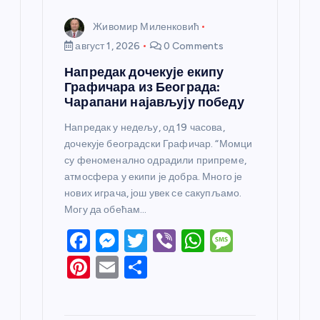
Живомир Миленковић
август 1, 2026
0 Comments
Напредак дочекује екипу
Графичара из Београда:
Чарапани најављују победу
Напредак у недељу, од 19 часова,
дочекује београдски Графичар. “Момци
су феноменално одрадили припреме,
атмосфера у екипи је добра. Много је
нових играча, још увек се сакупљамо.
Могу да обећам…
F
M
T
Vi
W
M
a
e
w
b
h
e
Pi
E
S
c
ss
itt
er
at
ss
nt
m
h
e
e
er
s
a
er
ail
ar