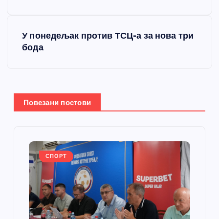
е
У понедељак против ТСЦ-а за нова три
т
бода
а
њ
Повезани постови
е
ч
л
СПОРТ
а
н