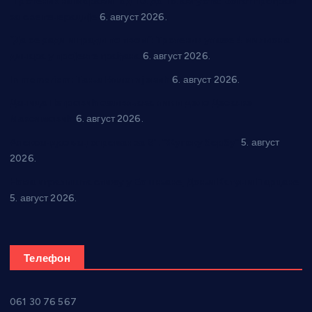
“Трстеник на Морави” од 10. до 16. августа: Богат програм
за све генерације
6. август 2026.
“Да се ради и гради по твом”: Трстеник улаже 4 милиона
динара у пројекте грађана
6. август 2026.
In memoriam: Тања Вилотијевић
6. август 2026.
Даница Петровић оживљава лик и дело Десанке
Максимовић
6. август 2026.
Александровац спреман за 61. “Жупску бербу”
5. август
2026.
Нова игралишта стижу у Бошњане, Доњи Катун и Парцане
5. август 2026.
Телефон
061 30 76 567