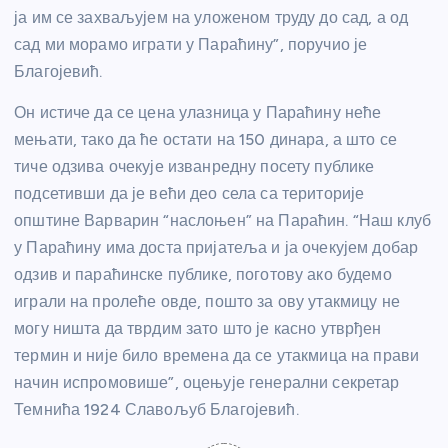
ја им се захваљујем на уложеном труду до сад, а од
сад ми морамо играти у Параћину”, поручио је
Благојевић.
Он истиче да се цена улазница у Параћину неће
мењати, тако да ће остати на 150 динара, а што се
тиче одзива очекује изванредну посету публике
подсетивши да је већи део села са територије
општине Варварин “наслоњен” на Параћин. “Наш клуб
у Параћину има доста пријатеља и ја очекујем добар
одзив и параћинске публике, поготову ако будемо
играли на пролеће овде, пошто за ову утакмицу не
могу ништа да тврдим зато што је касно утврђен
термин и није било времена да се утакмица на прави
начин испромовише”, оцењује генерални секретар
Темнића 1924 Славољуб Благојевић.