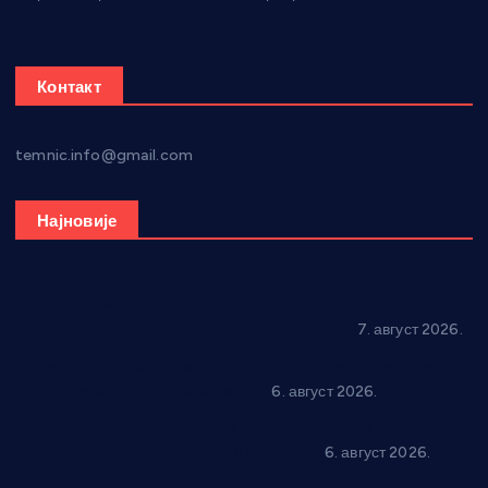
Контакт
temnic.info@gmail.com
Најновије
Општина Ћићевац наставља да подржава предузетнике:
10 нових субвенција за самозапошљавање
7. август 2026.
Вражогрнци чувају традицију: “Михољски сусрети села”
уз спортска надметања и забаву
6. август 2026.
Варварин подржао 25 нових предузетника: За
самозапошљавање по 380.000 динара
6. август 2026.