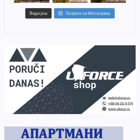
Види још
Запрати на Инстаграму