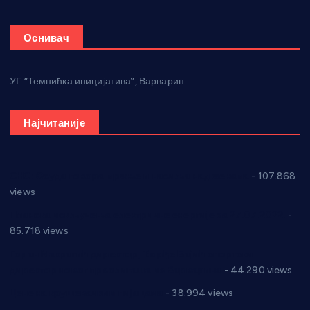
Оснивач
УГ “Темнићка иницијатива”, Варварин
Најчитаније
СНС: Осуда говора мржње и насиља над женама
- 107.868
views
Планска искључења електричне енергије за 27.07.2022.
-
85.718 views
Горан Макрагић директор, Ђорђе Бајић спортски
директор новог прволигаша из Варварина
- 44.290 views
Цене на крушевачким пијацама
- 38.994 views