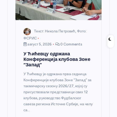
к
а
Текст: Никола Петровић, Фото:
ФСРИС
август 5, 2026
0 Comments
У Ћићевцу одржана
Конференција клубова Зоне
“Запад”
У Ћићевцу је одржана прва седница
Конференције клубова Зоне “Запад” за
такмичарску сезону 2026/27, којој су
присуствовали представници свих 12
клубова, руководство Фудбалског
савеза региона Источне Србије, на челу
са…