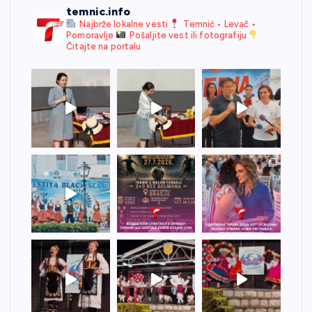
temnic.info
Najbrže lokalne vesti
Temnić • Levač •
Pomoravlje
Pošaljite vest ili fotografiju
Čitajte na portalu