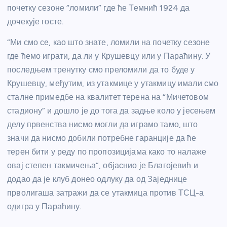
почетку сезоне “ломили” где ће Темнић 1924 да
дочекује госте.
“Ми смо се, као што знате, ломили на почетку сезоне
где ћемо играти, да ли у Крушевцу или у Параћину. У
последњем тренутку смо преломили да то буде у
Крушевцу, међутим, из утакмице у утакмицу имали смо
сталне примедбе на квалитет терена на “Мичетовом
стадиону” и дошло је до тога да задње коло у јесењем
делу првенства нисмо могли да играмо тамо, што
значи да нисмо добили потребне гаранције да ће
терен бити у реду по пропозицијама како то налаже
овај степен такмичења”, објаснио је Благојевић и
додао да је клуб донео одлуку да од Заједнице
прволигаша затражи да се утакмица против ТСЦ-а
одигра у Параћину.