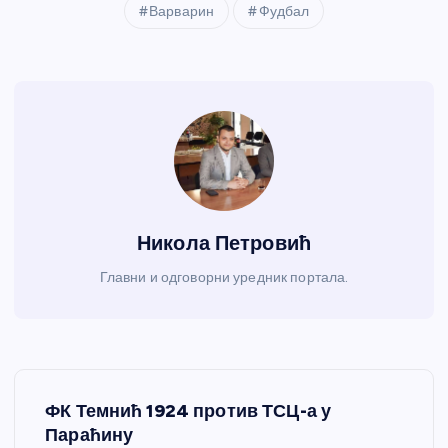
Варварин
Фудбал
Никола Петровић
Главни и одговорни уредник портала.
К
ФК Темнић 1924 против ТСЦ-а у
р
Параћину