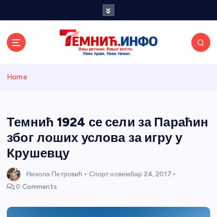
S
k
i
p
t
o
Темнићки
c
Home
o
n
информативн
t
e
Темнић 1924 се сели за Параћин
и портал
n
због лоших услова за игру у
t
Крушевцу
Никола Петровић
Спорт
новембар 24, 2017
0 Comments