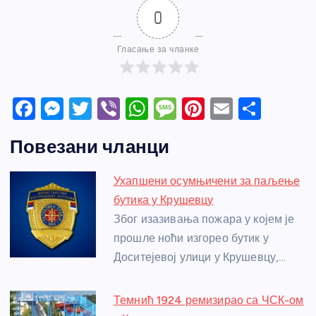
0
Гласање за чланке
F
M
T
Vi
W
M
Pi
E
S
a
e
w
b
h
e
nt
m
h
Повезани чланци
c
ss
itt
er
at
ss
er
ail
ar
e
e
er
s
a
e
e
Ухапшени осумњичени за паљење
b
n
A
g
st
бутика у Крушевцу
o
g
p
e
Због изазивања пожара у којем је
o
er
p
прошле ноћи изгорео бутик у
Доситејевој улици у Крушевцу,…
k
Темнић 1924 ремизирао са ЧСК-ом