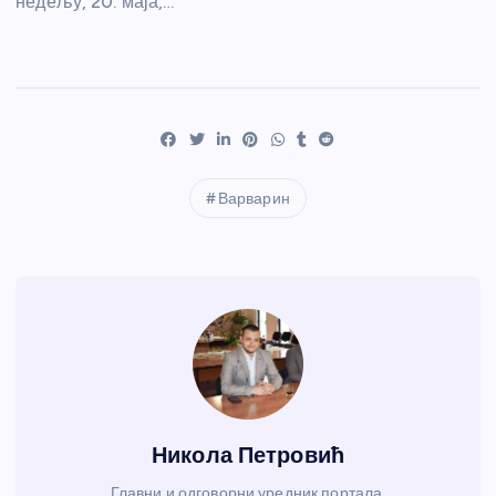
недељу, 20. маја,…
Варварин
Никола Петровић
Главни и одговорни уредник портала.