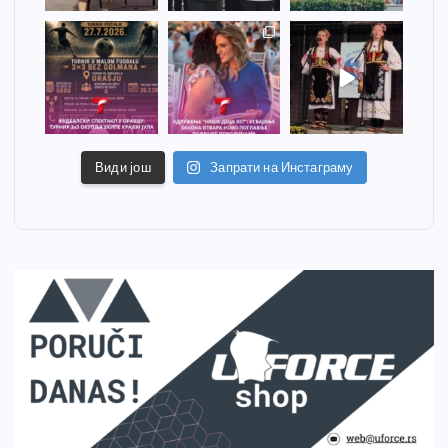
Види још
Запрати на Инстаграму