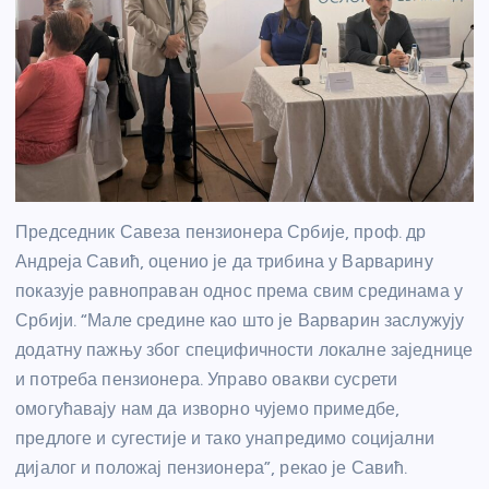
Председник Савеза пензионера Србије, проф. др
Андреја Савић, оценио је да трибина у Варварину
показује равноправан однос према свим срединама у
Србији. “Мале средине као што је Варварин заслужују
додатну пажњу због специфичности локалне заједнице
и потреба пензионера. Управо овакви сусрети
омогућавају нам да изворно чујемо примедбе,
предлоге и сугестије и тако унапредимо социјални
дијалог и положај пензионера”, рекао је Савић.