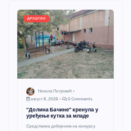
ч
л
ДРУШТВО
а
н
к
а
Никола Петровић
август 8, 2026
0 Comments
“Долина Бачине” кренула у
уређење кутка за младе
Средствима добијеним на конкурсу