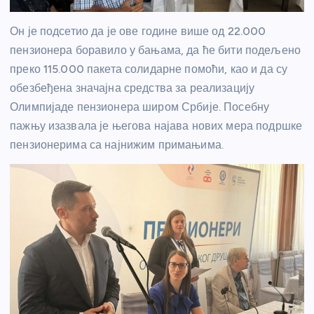
Он је подсетио да је ове године више од 22.000
пензионера боравило у бањама, да ће бити подељено
преко 115.000 пакета солидарне помоћи, као и да су
обезбеђена значајна средства за реализацију
Олимпијаде пензионера широм Србије. Посебну
пажњу изазвала је његова најава нових мера подршке
пензионерима са најнижим примањима.