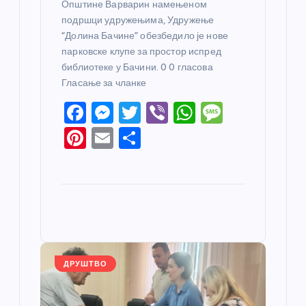
Општине Варварин намењеном
подршци удружењима, Удружење
“Долина Бачине” обезбедило је нове
парковске клупе за простор испред
библиотеке у Бачини. 0 0 гласова
Гласање за чланке
F
M
T
Vi
W
M
a
e
w
b
h
e
Pi
E
S
c
ss
itt
er
at
ss
nt
m
h
e
e
er
s
a
er
ail
ar
b
n
A
g
e
e
o
g
p
e
st
o
er
p
k
ДРУШТВО