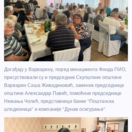
Догађају у Варварину, поред менаџмента Фонда ПИО,
присуствовали су и председник Скупштине општине
Варварин Саша Живадиновић, заменик председнице
општине Александар Павић, помоћник председнице
Немања Чолић, представници банке “Поштанска
штедионица” и компаније “Дунав осигурање”.