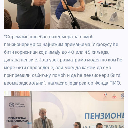
“Спремамо посебан пакет мера за помоћ
пензионерима са најнижим примањима. У фокусу ће
бити корисници који имају до 40 или 45 хиљада
динара пензије. Још увек разматрамо модел по ком ће
мере бити спроведене, али могу да кажем да смо
припремили озбиљну помоћ и да ће пензионери бити
веома задовољни”, нагласио је директор Фонда ПИО.