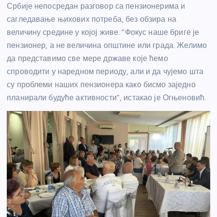
Србије непосредан разговор са пензионерима и
сагледавање њихових потреба, без обзира на
величину средине у којој живе. “Фокус наше бриге је
пензионер, а не величина општине или града. Желимо
да представимо све мере државе које ћемо
спроводити у наредном периоду, али и да чујемо шта
су проблеми наших пензионера како бисмо заједно
планирали будуће активности”, истакао је Огњеновић.