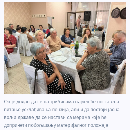
Он је додао да се на трибинама најчешће поставља
питање усклађивања пензија, али и да постоји јасна
воља државе да се настави са мерама које ће
допринети побољшању материјалног положаја