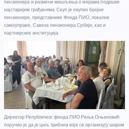
пензионера и размени мишљења о мерама подршке
најстаријим грађанима. Скуп је окупио бројне
пензионере, представнике Фонда ПИО, локалне
самоуправе, Савеза пензионера Србије, као и
партнерских институција.
Директор Републичког фонда ПИО Реља Огњеновић
поручио је да је циљ трибина које се организују широм