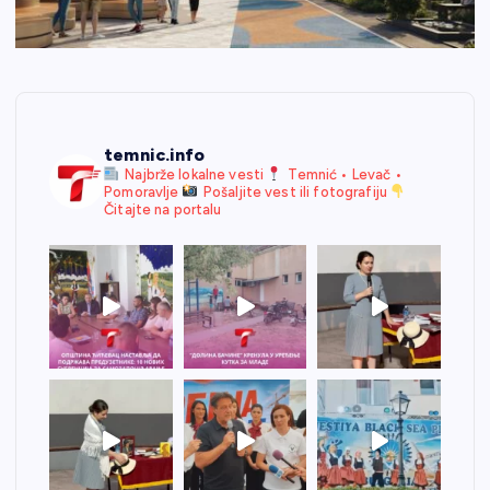
temnic.info
Najbrže lokalne vesti
Temnić • Levač •
Pomoravlje
Pošaljite vest ili fotografiju
Čitajte na portalu