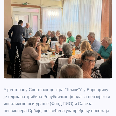
У ресторану Спортског центра “Темнић” у Варварину
је одржана трибина Републичког фонда за пензијско и
инвалидско осигурање (Фонд ПИО) и Савеза
пензионера Србије, посвећена унапређењу положаја