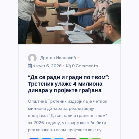
Драган Ивановић
август 6, 2026
0 Comments
“Да се ради и гради по твом”:
Трстеник улаже 4 милиона
динара у пројекте грађана
Општина Трстеник издвојила је четири
милиона динара за реализацију
програма “Да се ради и гради по твом”
за 2026. годину, у оквиру којег ће бити
реализовано осам пројеката које су…