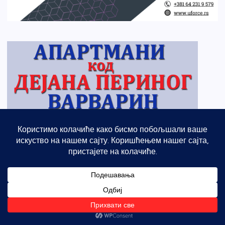
Најава програма