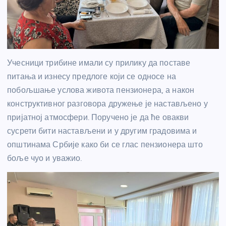
Учесници трибине имали су прилику да поставе
питања и изнесу предлоге који се односе на
побољшање услова живота пензионера, а након
конструктивног разговора дружење је настављено у
пријатној атмосфери. Поручено је да ће овакви
сусрети бити настављени и у другим градовима и
општинама Србије како би се глас пензионера што
боље чуо и уважио.