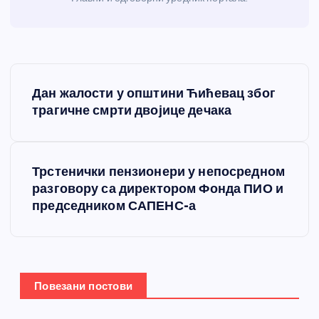
К
Дан жалости у општини Ћићевац због
р
трагичне смрти двојице дечака
е
Трстенички пензионери у непосредном
т
разговору са директором Фонда ПИО и
председником САПЕНС-а
а
њ
е
Повезани постови