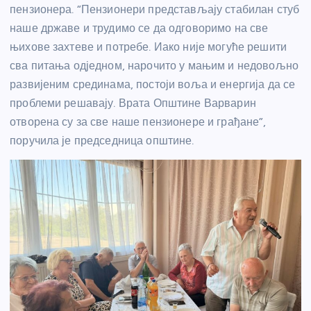
пензионера. “Пензионери представљају стабилан стуб
наше државе и трудимо се да одговоримо на све
њихове захтеве и потребе. Иако није могуће решити
сва питања одједном, нарочито у мањим и недовољно
развијеним срединама, постоји воља и енергија да се
проблеми решавају. Врата Општине Варварин
отворена су за све наше пензионере и грађане”,
поручила је председница општине.