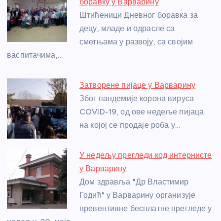
b
n
A
g
st
боравку у Варварину
o
g
p
e
Штићеници Дневног боравка за
o
er
p
децу, младе и одрасле са
сметњама у развоју, са својим
k
васпитачима,…
Затворене пијаце у Варварину
Због пандемије корона вируса
COVID-19, од ове недеље пијаца
на којој се продаје роба у…
У недељу прегледи код интернисте
у Варварину
Дом здравља "Др Властимир
Годић" у Варварину организује
превентивне бесплатне прегледе у