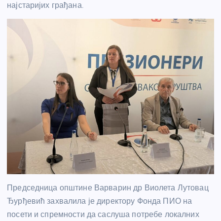
најстаријих грађана.
Председница општине Варварин др Виолета Лутовац
Ђурђевић захвалила је директору Фонда ПИО на
посети и спремности да саслуша потребе локалних