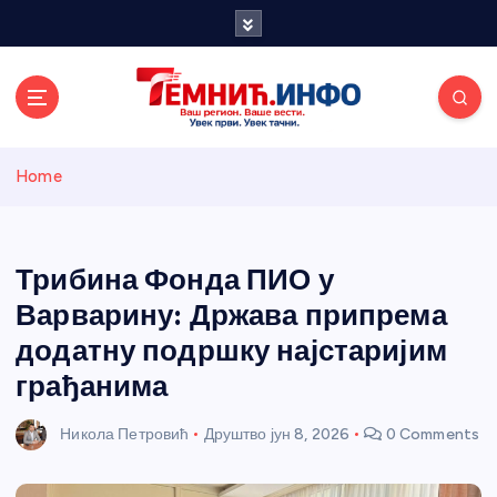
S
k
i
p
t
o
Темнићки
c
Home
o
n
информативн
t
e
Трибина Фонда ПИО у
и портал
n
Варварину: Држава припрема
t
додатну подршку најстаријим
грађанима
Никола Петровић
Друштво
јун 8, 2026
0 Comments