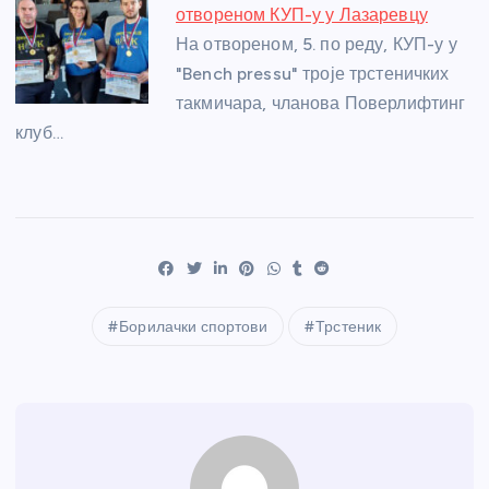
отвореном КУП-у у Лазаревцу
На отвореном, 5. по реду, КУП-у у
"Bench pressu" троје трстеничких
такмичара, чланова Поверлифтинг
клуб…
Борилачки спортови
Трстеник