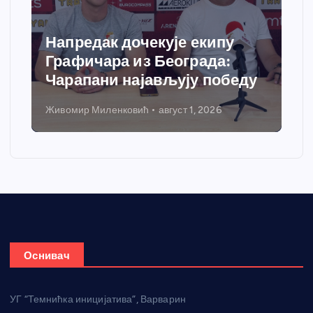
Напредак дочекује екипу
Графичара из Београда:
Чарапани најављују победу
Живомир Миленковић
август 1, 2026
Оснивач
УГ “Темнићка иницијатива”, Варварин