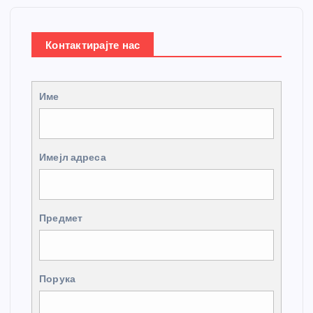
Контактирајте нас
Име
Имејл адреса
Предмет
Порука