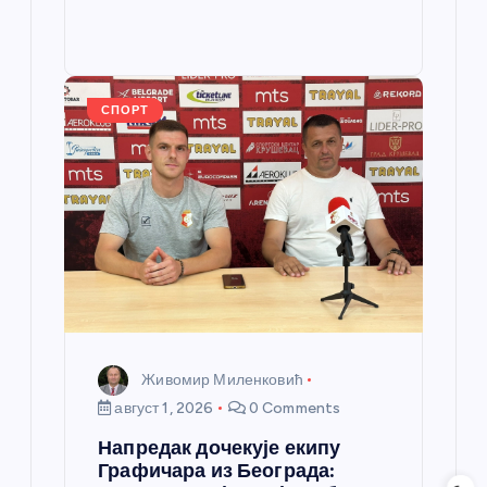
b
n
A
g
e
e
o
g
p
e
st
o
er
p
k
СПОРТ
Живомир Миленковић
август 1, 2026
0 Comments
Напредак дочекује екипу
Графичара из Београда: