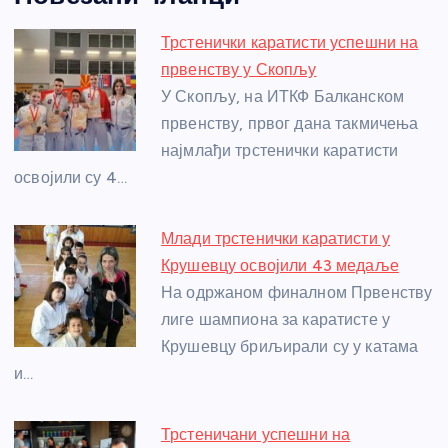
c
ss
itt
er
at
ss
er
ail
ar
e
e
er
s
a
e
e
Трстенички каратисти успешни на
b
n
A
g
st
првенству у Скопљу
o
g
p
e
У Скопљу, на ИТКФ Балканском
o
er
p
првенству, првог дана такмичења
најмлађи трстенички каратисти
k
освојили су 4…
Млади трстенички каратисти у
Крушевцу освојили 43 медаље
На одржаном финалном Првенству
лиге шампиона за каратисте у
Крушевцу бриљирали су у катама
и…
Трстеничани успешни на