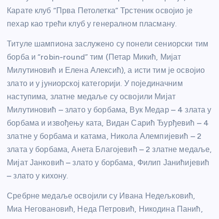
Карате клуб “Прва Петолетка” Трстеник освојио је
пехар као трећи клуб у генералном пласману.
Титуле шампиона заслужено су понели сениорски тим
борба и “robin-round” тим (Петар Микић, Мијат
Милутиновић и Елена Алексић), а исти тим је освојио
злато и у јуниорској категорији. У појединачним
наступима, златне медаље су освојили Мијат
Милутиновић – злато у борбама, Вук Медар – 4 злата у
борбама и извођењу ката, Видан Сарић Ђурђевић – 4
златне у борбама и катама, Никола Алемпијевић – 2
злата у борбама, Анета Благојевић – 2 златне медаље,
Мијат Јанковић – злато у борбама, Филип Јанићијевић
– злато у кихону.
Сребрне медаље освојили су Ивана Недељковић,
Миа Неговановић, Неда Петровић, Никодина Панић,