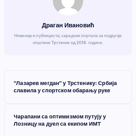
Драган Ивановић
Новинар и публициста, сарадник портала за подручје
општине Трстеник од 2016. године.
К
“Лазарев мегдан” у Трстенику: Србија
р
славила у спортском обарању руке
е
Чарапани са оптимизмом путују у
т
Лозницу на дуел са екипом ИМТ