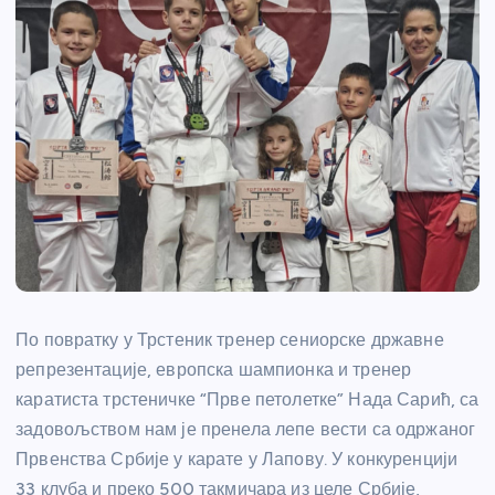
По повратку у Трстеник тренер сениорске државне
репрезентације, европска шампионка и тренер
каратиста трстеничке “Прве петолетке” Нада Сарић, са
задовољством нам је пренела лепе вести са одржаног
Првенства Србије у карате у Лапову. У конкуренцији
33 клуба и преко 500 такмичара из целе Србије,