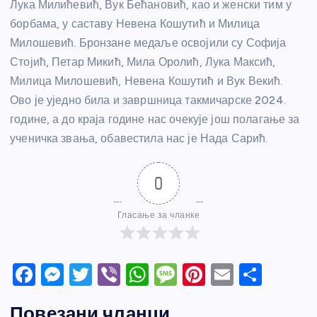
Лука Милићевић, Вук Бећановић, као и женски тим у
борбама, у саставу Невена Кошутић и Милица
Милошевић. Бронзане медаље освојили су Софија
Стојић, Петар Микић, Мила Оролић, Лука Максић,
Милица Милошевић, Невена Кошутић и Вук Векић.
Ово је уједно била и завршница такмичарске 2024.
године, а до краја године нас очекује још полагање за
ученичка звања, обавестила нас је Нада Сарић.
0
Гласање за чланке
F
M
T
Vi
W
M
Pi
E
S
a
e
w
b
h
e
nt
m
h
Повезани чланци