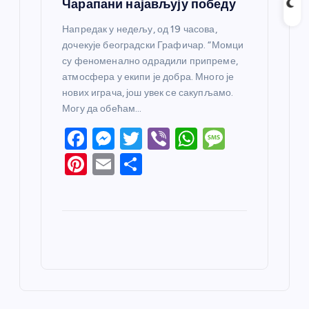
Чарапани најављују победу
Напредак у недељу, од 19 часова,
дочекује београдски Графичар. “Момци
су феноменално одрадили припреме,
атмосфера у екипи је добра. Много је
нових играча, још увек се сакупљамо.
Могу да обећам…
F
M
T
Vi
W
M
a
e
w
b
h
e
Pi
E
S
c
ss
itt
er
at
ss
nt
m
h
e
e
er
s
a
er
ail
ar
b
n
A
g
e
e
o
g
p
e
st
o
er
p
k