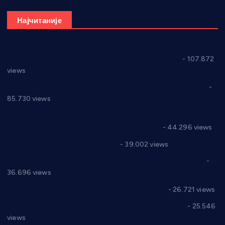
Најчитаније
СНС: Осуда говора мржње и насиља над женама
- 107.872
views
Планска искључења електричне енергије за 27.07.2022.
-
85.730 views
Горан Макрагић директор, Ђорђе Бајић спортски
директор новог прволигаша из Варварина
- 44.296 views
Цене на крушевачким пијацама
- 39.002 views
Планска искључења електричне енергије за 19.05.2021.
-
36.696 views
Реконструкција хотела “Плажа” у Варварину
- 26.721 views
Апел за помоћ породици Марковић из Варварина
- 25.546
views