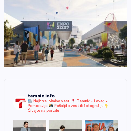
temnic.info
Najbrže lokalne vesti
Temnić • Levač •
Pomoravlje
Pošaljite vest ili fotografiju
Čitajte na portalu