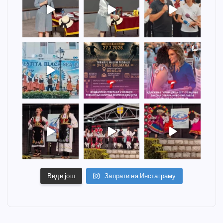
Види још
Запрати на Инстаграму