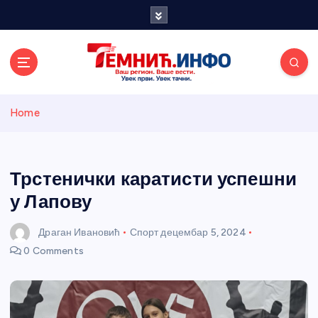
S
k
i
p
t
o
Темнићки
c
Home
o
n
информативн
t
e
Трстенички каратисти успешни
и портал
n
у Лапову
t
Драган Ивановић
Спорт
децембар 5, 2024
0 Comments