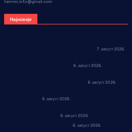
temnic.info@gmail.com
Најновије
Општина Ћићевац наставља да подржава предузетнике:
10 нових субвенција за самозапошљавање
7. август 2026.
Вражогрнци чувају традицију: “Михољски сусрети села”
уз спортска надметања и забаву
6. август 2026.
Варварин подржао 25 нових предузетника: За
самозапошљавање по 380.000 динара
6. август 2026.
“Трстеник на Морави” од 10. до 16. августа: Богат програм
за све генерације
6. август 2026.
“Да се ради и гради по твом”: Трстеник улаже 4 милиона
динара у пројекте грађана
6. август 2026.
In memoriam: Тања Вилотијевић
6. август 2026.