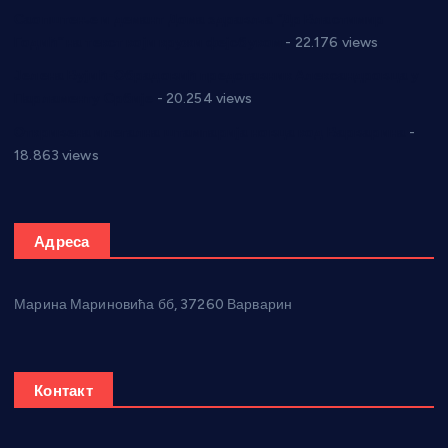
Саопштење и демант Дома здравља “Др Властимир
Годић” на текст који кружи фејсбуком
- 22.176 views
Јелена Вујић-Обрадовић представник Александровца у
Парламенту Србије
- 20.254 views
Откривена илегална штампарија новца код Варварина
-
18.863 views
Адреса
Марина Мариновића бб, 37260 Варварин
Контакт