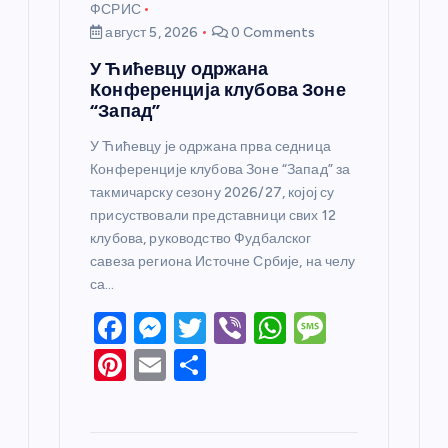
ФСРИС
август 5, 2026
0 Comments
У Ћићевцу одржана
Конференција клубова Зоне
“Запад”
У Ћићевцу је одржана прва седница
Конференције клубова Зоне “Запад” за
такмичарску сезону 2026/27, којој су
присуствовали представници свих 12
клубова, руководство Фудбалског
савеза региона Источне Србије, на челу
са…
F
M
T
Vi
W
M
a
e
w
b
h
e
Pi
E
S
c
ss
itt
er
at
ss
nt
m
h
e
e
er
s
a
er
ail
ar