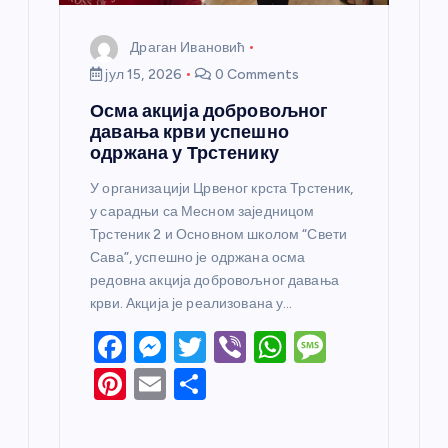
Драган Ивановић
јул 15, 2026
0 Comments
Осма акција добровољног
давања крви успешно
одржана у Трстенику
У организацији Црвеног крста Трстеник,
у сарадњи са Месном заједницом
Трстеник 2 и Основном школом “Свети
Сава”, успешно је одржана осма
редовна акција добровољног давања
крви. Акција је реализована у…
F
M
T
Vi
W
M
a
e
w
b
h
e
Pi
E
S
c
ss
itt
er
at
ss
nt
m
h
e
e
er
s
a