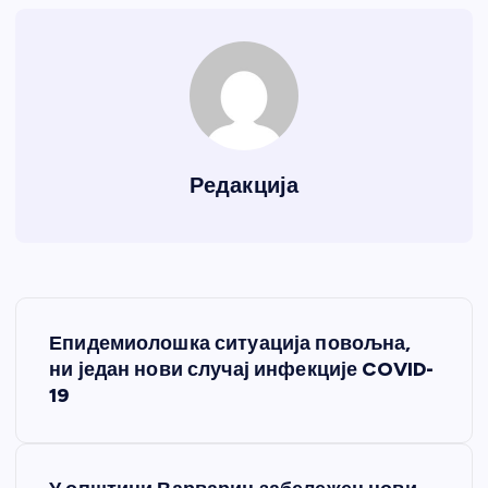
Редакција
К
Епидемиолошка ситуација повољна,
р
ни један нови случај инфекције COVID-
19
е
т