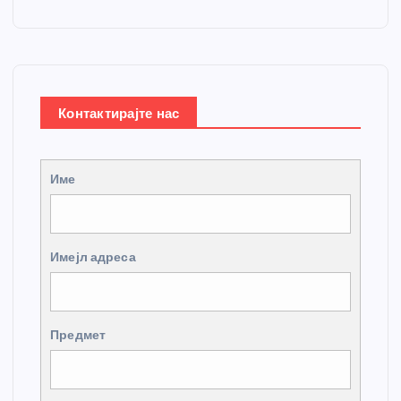
Контактирајте нас
Име
Имејл адреса
Предмет