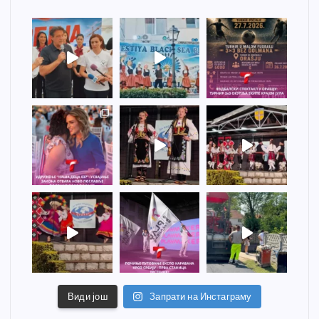
Види још
Запрати на Инстаграму