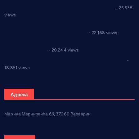
Апел за помоћ породици Марковић из Варварина
- 25.538
views
Саопштење и демант Дома здравља “Др Властимир
Годић” на текст који кружи фејсбуком
- 22.168 views
Јелена Вујић-Обрадовић представник Александровца у
Парламенту Србије
- 20.244 views
Откривена илегална штампарија новца код Варварина
-
18.851 views
Адреса
Марина Мариновића бб, 37260 Варварин