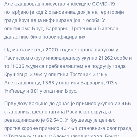
Александровац присуство инфекције COVID-19
потврђено је код 2 становника, док је на територији
града Крушевца инфицирана још 1 особа. У
општинама Брус, Варварин, Трстеник и Ћићевац
данас није било новоинфицираних.
Од марта месеца 2020. године корона вирусом у
Расинском округу инфициранесу укупно 21.262 особе и
то 11.035 људи са пребивалиштем на подручју града
Крушевца, 3.954 у општини Трстеник, 3.116 у
Александровцу, 1.363 у општини Варварин, 913 у
Ћићевцу и 881 у општини Брус.
Прву дозу вакцине до данас је примило укупно 73.466
становника шест општина Расинског округа, а
ревакцинисано је 62.540. У Крушевцу је цепиво
против короне примило 43.464 становника овог града,
у Трстенику 11.457, у Александровцу 7.222, Брусу