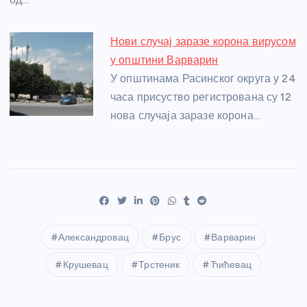
Нови случај заразе корона вирусом
у општини Варварин
У општинама Расинског округа у 24
часа присуство регистрована су 12
нова случаја заразе корона…
Александровац
Брус
Варварин
Крушевац
Трстеник
Ћићевац