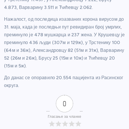
4.873, Варварину 3.511 и Ћићевцу 2.062.
Нажалост, од последица изазваних корона вирусом до
31. маја, када је последњи пут ревидиран број умрлих,
преминуло је 478 мушкарца и 237 жена. У Крушевцу је
преминуло 436 људи (307м и 129ж), у Трстенику 100
(64м и 36ж), Александровцу 82 (51м и 31ж), Варварину
52 (26м и 26ж), Брусу 25 (15м и 10ж) и Ћићевцу 20
(15м и 5ж).
До данас се опоравило 20.554 пацијента из Расинског
округа.
0
Гласање за чланке