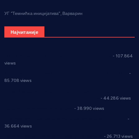
УГ “Темнићка иницијатива”, Варварин
Најчитаније
СНС: Осуда говора мржње и насиља над женама
- 107.864
views
Планска искључења електричне енергије за 27.07.2022.
-
85.708 views
Горан Макрагић директор, Ђорђе Бајић спортски
директор новог прволигаша из Варварина
- 44.286 views
Цене на крушевачким пијацама
- 38.990 views
Планска искључења електричне енергије за 19.05.2021.
-
36.664 views
Реконструкција хотела “Плажа” у Варварину
- 26.713 views