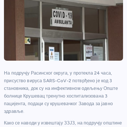
На подручју Расинског округа, у протекла 24 часа,
присуство вируса SARS-CoV-2 потврђено је код 3
становника, док су на инфективном одељењу Опште
болнице Крушевац тренутно хоспитализована 3
пацијента, подаци су крушевачког Завода за јавно
здравље.
Како се наводи у извештају ЗЗЈЗ, на подручју општине