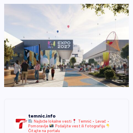
temnic.info
Najbrže lokalne vesti
Temnić • Levač •
Pomoravlje
Pošaljite vest ili fotografiju
Čitajte na portalu