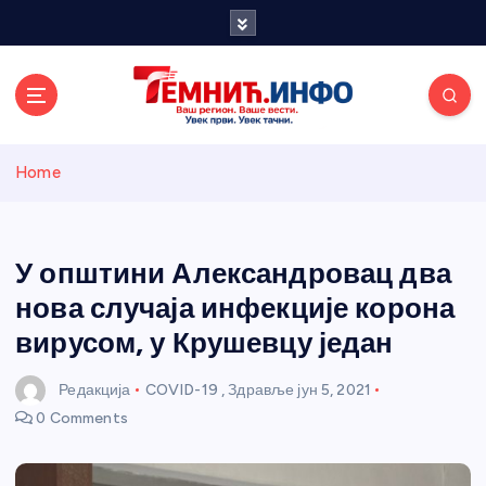
S
k
i
p
t
o
Темнићки
c
Home
o
n
информативн
t
e
У општини Александровац два
и портал
n
нова случаја инфекције корона
t
вирусом, у Крушевцу један
Редакција
COVID-19
,
Здравље
јун 5, 2021
0 Comments