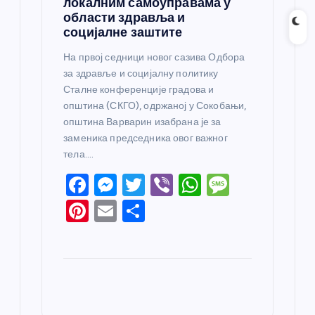
локалним самоуправама у
области здравља и
социјалне заштите
На првој седници новог сазива Одбора
за здравље и социјалну политику
Сталне конференције градова и
општина (СКГО), одржаној у Сокобањи,
општина Варварин изабрана је за
заменика председника овог важног
тела.…
F
M
T
Vi
W
M
a
e
w
b
h
e
Pi
E
S
c
ss
itt
er
at
ss
nt
m
h
e
e
er
s
a
er
ail
ar
b
n
A
g
e
e
o
g
p
e
st