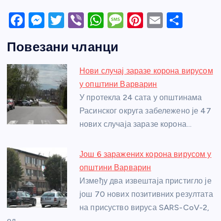
F
M
T
Vi
W
M
Pi
E
S
a
e
w
b
h
e
nt
m
h
Повезани чланци
c
ss
itt
er
at
ss
er
ail
ar
e
e
er
s
a
e
e
Нови случај заразе корона вирусом
b
n
A
g
st
у општини Варварин
o
g
p
e
У протекла 24 сата у општинама
o
er
p
Расинског округа забележено је 47
нових случаја заразе корона…
k
Још 6 заражених корона вирусом у
општини Варварин
Између два извештаја пристигло је
још 70 нових позитивних резултата
на присуство вируса SARS-CoV-2,
од…