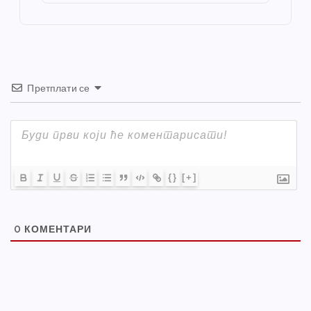
o
er
p
k
Претплати се
{}
[+]
0
КОМЕНТАРИ