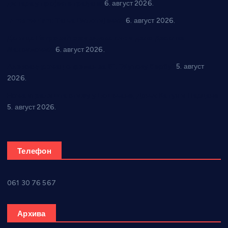
динара у пројекте грађана
6. август 2026.
In memoriam: Тања Вилотијевић
6. август 2026.
Даница Петровић оживљава лик и дело Десанке
Максимовић
6. август 2026.
Александровац спреман за 61. “Жупску бербу”
5. август
2026.
Нова игралишта стижу у Бошњане, Доњи Катун и Парцане
5. август 2026.
Телефон
061 30 76 567
Архива