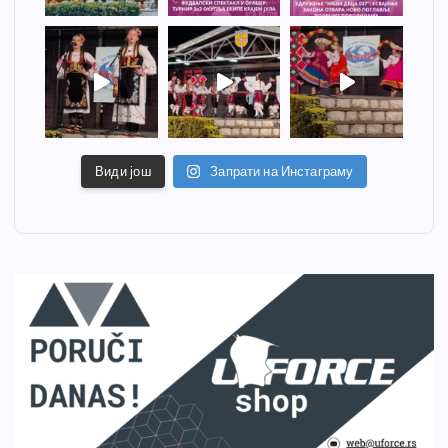
Види још
Запрати на Инстаграму