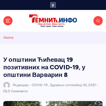
S
k
i
p
t
o
Темнићки
c
Home
o
n
информативн
t
e
У општини Ћићевац 19
и портал
n
позитивних на COVID-19, у
t
општини Варварин 8
Редакција
COVID-19
,
Здравље
септембар 30, 2021
0 Comments