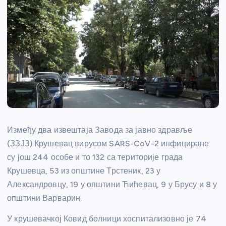
Између два извештаја Завода за јавно здравље
(ЗЗЈЗ) Крушевац вирусом SARS-CoV-2 инфициране
су још 244 особе и то 132 са територије града
Крушевца, 53 из општине Трстеник, 23 у
Александровцу, 19 у општини Ћићевац, 9 у Брусу и 8 у
општини Варварин.
У крушевачкој Ковид болници хоспитализовно је 74