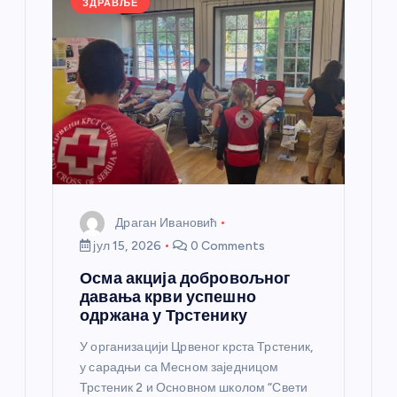
ЗДРАВЉЕ
а
н
к
а
Драган Ивановић
јул 15, 2026
0 Comments
Осма акција добровољног
давања крви успешно
одржана у Трстенику
У организацији Црвеног крста Трстеник,
у сарадњи са Месном заједницом
Трстеник 2 и Основном школом “Свети