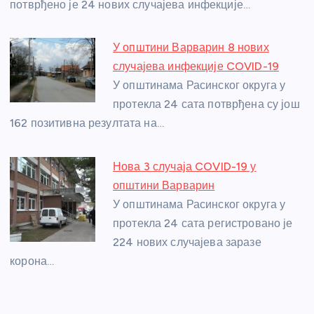
потврђено је 24 нових случајева инфекције…
k
У општини Варварин 8 нових
случајева инфекције COVID-19
У општинама Расинског округа у
протекла 24 сата потврђена су још
162 позитивна резултата на…
Нова 3 случаја COVID-19 у
општини Варварин
У општинама Расинског округа у
протекла 24 сата регистровано је
224 нових случајева заразе
корона…