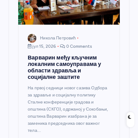
Никола Петровић
јул 15, 2026
0 Comments
Варварин међу кључним
локалним самоуправама у
области здравља и
социјалне заштите
На првој седници новог сазива Одбора
за здравље и социјалну политику
Сталне конференције градова и
општина (СКГО), одржаној у Сокобањи,
општина Варварин изабрана је за
заменика председника овог важног
тела.…