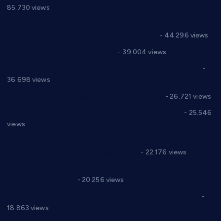
85.730 views
Горан Макрагић директор, Ђорђе Бајић спортски
директор новог прволигаша из Варварина
- 44.296 views
Цене на крушевачким пијацама
- 39.004 views
Планска искључења електричне енергије за 19.05.2021.
-
36.698 views
Реконструкција хотела “Плажа” у Варварину
- 26.721 views
Апел за помоћ породици Марковић из Варварина
- 25.546
views
Саопштење и демант Дома здравља “Др Властимир
Годић” на текст који кружи фејсбуком
- 22.176 views
Јелена Вујић-Обрадовић представник Александровца у
Парламенту Србије
- 20.256 views
Откривена илегална штампарија новца код Варварина
-
18.863 views