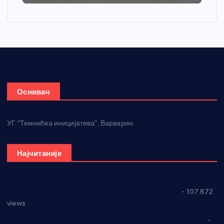
Оснивач
УГ “Темнићка иницијатива”, Варварин
Најчитаније
СНС: Осуда говора мржње и насиља над женама
- 107.872
views
Планска искључења електричне енергије за 27.07.2022.
-