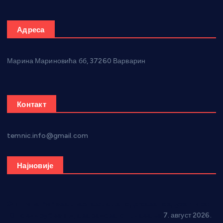
Адреса
Марина Мариновића бб, 37260 Варварин
Контакт
temnic.info@gmail.com
Најновије
Општина Ћићевац наставља да подржава предузетнике:
10 нових субвенција за самозапошљавање
7. август 2026.