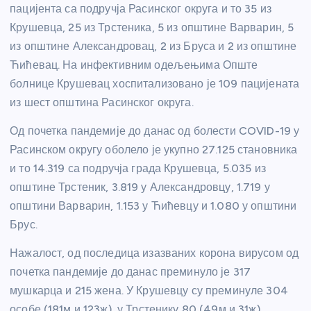
пацијента са подручја Расинског округа и то 35 из
Крушевца, 25 из Трстеника, 5 из општине Варварин, 5
из општине Александровац, 2 из Бруса и 2 из општине
Ћићевац. На инфективним одељењима Опште
болнице Крушевац хоспитализовано је 109 пацијената
из шест општина Расинског округа.
Од почетка пандемије до данас од болести COVID-19 у
Расинском округу оболело је укупно 27.125 становника
и то 14.319 са подручја града Крушевца, 5.035 из
општине Трстеник, 3.819 у Александровцу, 1.719 у
општини Варварин, 1.153 у Ћићевцу и 1.080 у општини
Брус.
Нажалост, од последица изазваних корона вирусом од
почетка пандемије до данас преминуло је 317
мушкарца и 215 жена. У Крушевцу су преминуле 304
особе (181м и 123ж), у Трстенику 80 (49м и 31ж),