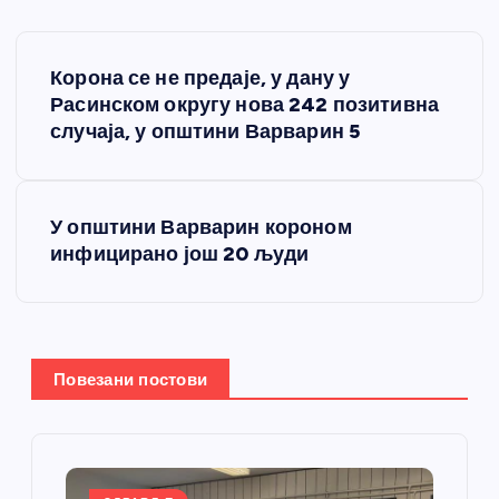
К
Корона се не предаје, у дану у
р
Расинском округу нова 242 позитивна
случаја, у општини Варварин 5
е
т
У општини Варварин короном
инфицирано још 20 људи
а
њ
е
Повезани постови
ч
л