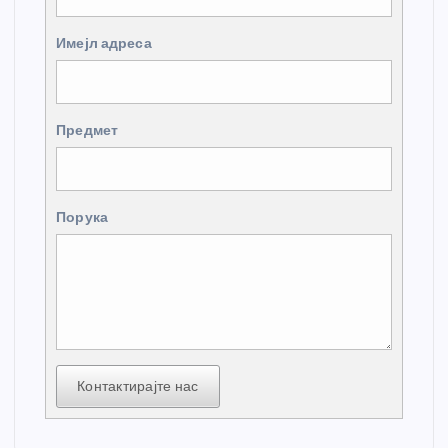
Имејл адреса
Предмет
Порука
Контактирајте нас