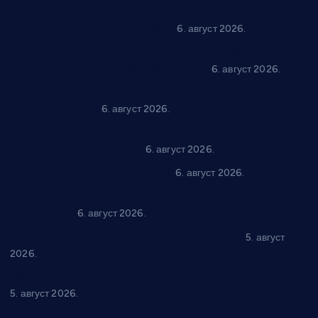
Вражогрнци чувају традицију: “Михољски сусрети села”
уз спортска надметања и забаву
6. август 2026.
Варварин подржао 25 нових предузетника: За
самозапошљавање по 380.000 динара
6. август 2026.
“Трстеник на Морави” од 10. до 16. августа: Богат програм
за све генерације
6. август 2026.
“Да се ради и гради по твом”: Трстеник улаже 4 милиона
динара у пројекте грађана
6. август 2026.
In memoriam: Тања Вилотијевић
6. август 2026.
Даница Петровић оживљава лик и дело Десанке
Максимовић
6. август 2026.
Александровац спреман за 61. “Жупску бербу”
5. август
2026.
Нова игралишта стижу у Бошњане, Доњи Катун и Парцане
5. август 2026.