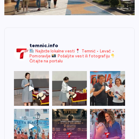
temnic.info
Najbrže lokalne vesti
Temnić • Levač •
Pomoravlje
Pošaljite vest ili fotografiju
Čitajte na portalu