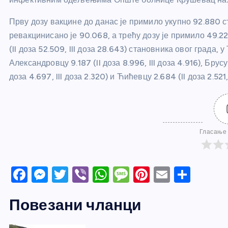
Прву дозу вакцине до данас је примило укупно 92.880 
ревакцинисано је 90.068, а трећу дозу је примило 49.2
(II доза 52.509, III доза 28.643) становника овог града, у 
Александровцу 9.187 (II доза 8.996, III доза 4.916), Брусу 
доза 4.697, III доза 2.320) и Ћићевцу 2.684 (II доза 2.521, 
Гласање 
F
M
T
Vi
W
M
Pi
E
S
a
e
w
b
h
e
nt
m
h
Повезани чланци
c
ss
itt
er
at
ss
er
ail
ar
e
e
er
s
a
e
e