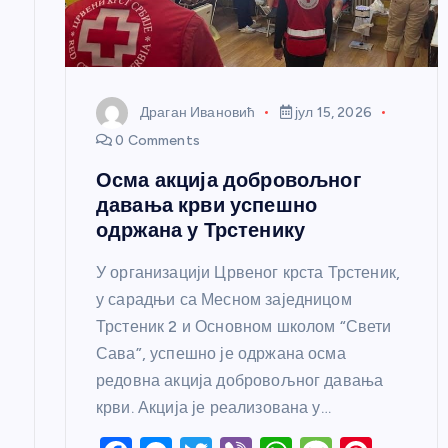
а
н
Драган Ивановић
јул 15, 2026
к
0 Comments
Осма акција добровољног
а
давања крви успешно
одржана у Трстенику
У организацији Црвеног крста Трстеник,
у сарадњи са Месном заједницом
Трстеник 2 и Основном школом “Свети
Сава”, успешно је одржана осма
редовна акција добровољног давања
крви. Акција је реализована у…