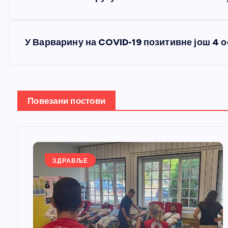
р
е
У Варварину на COVID-19 позитивне још 4 
т
а
Повезани постови
њ
е
ЗДРАВЉЕ
ч
л