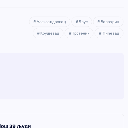
Александровац
Брус
Варварин
Крушевац
Трстеник
Ћићевац
 још 39 људи