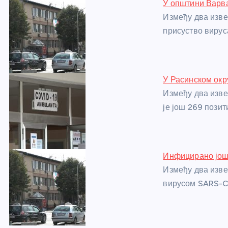
У општини Варв
b
n
A
g
st
Између два изве
o
g
p
e
присуство виру
o
er
p
k
У Расинском окр
Између два изве
је још 269 пози
Инфицирано још 
Између два изве
вирусом SARS-C