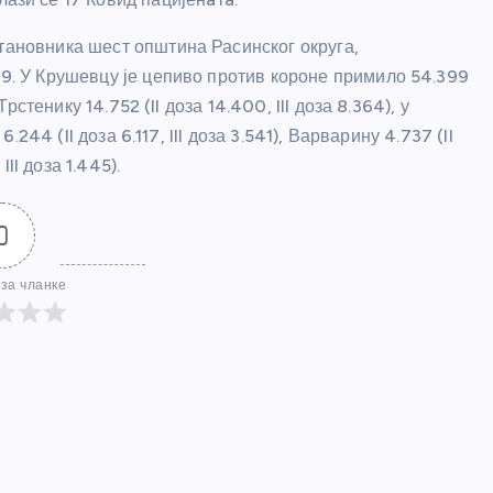
становника шест општина Расинског округа,
29. У Крушевцу је цепиво против короне примило 54.399
Трстенику 14.752 (II доза 14.400, III доза 8.364), у
6.244 (II доза 6.117, III доза 3.541), Варварину 4.737 (II
III доза 1.445).
0
за чланке