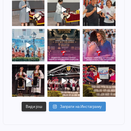
Види још
Запрати на Инстаграму