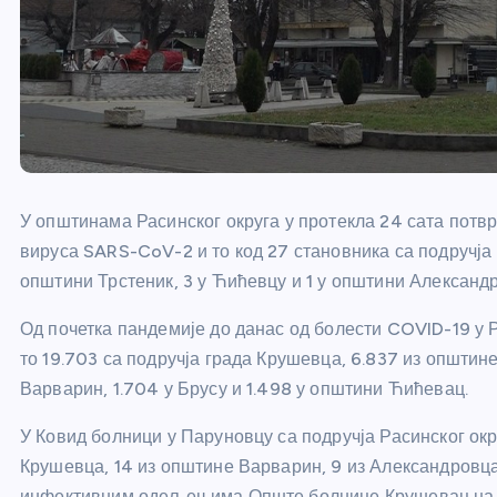
У општинама Расинског округа у протекла 24 сата потвр
вируса SARS-CoV-2 и то код 27 становника са подручја 
општини Трстеник, 3 у Ћићевцу и 1 у општини Александ
Од почетка пандемије до данас од болести COVID-19 у Р
то 19.703 са подручја града Крушевца, 6.837 из општин
Варварин, 1.704 у Брусу и 1.498 у општини Ћићевац.
У Ковид болници у Паруновцу са подручја Расинског окр
Крушевца, 14 из општине Варварин, 9 из Александровца,
инфективним одељењима Опште болнице Крушевац нала