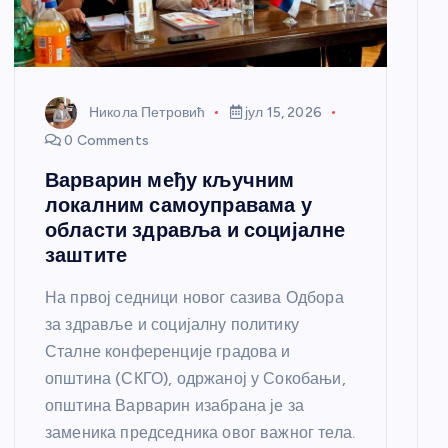
Никола Петровић
јул 15, 2026
0 Comments
Варварин међу кључним
локалним самоуправама у
области здравља и социјалне
заштите
На првој седници новог сазива Одбора
за здравље и социјалну политику
Сталне конференције градова и
општина (СКГО), одржаној у Сокобањи,
општина Варварин изабрана је за
заменика председника овог важног тела.