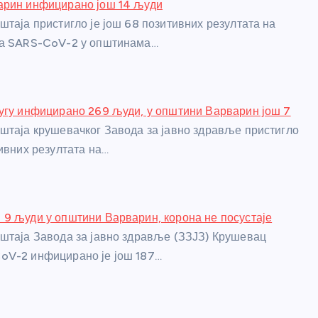
арин инфицирано још 14 људи
штаја пристигло је још 68 позитивних резултата на
са SARS-CoV-2 у општинама…
угу инфицирано 269 људи, у општини Варварин још 7
штаја крушевачког Завода за јавно здравље пристигло
тивних резултата на…
9 људи у општини Варварин, корона не посустаје
штаја Завода за јавно здравље (ЗЗЈЗ) Крушевац
oV-2 инфицирано је још 187…