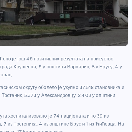
ђено је још 48 позитивних резултата на присуство
града Крушевца, 8 у општини Варварин, 5 у Брусу, 4 у
ровац
асинском округу оболело је укупно 37.518 становника и
е Трстеник, 5.373 у Александровцу, 2.403 у општини
уга хоспитализовано је 74 пацијената и то 39 из
 7 из Трстеника, 4 из општине Брус и 1 из Ћићевца. На
зи се 17 Ковид пацијенaтa.