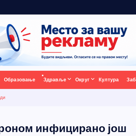
р
ативни портал
Образовање
Здравље
Округ
Култура
Заб
уди
ороном инфицирано још