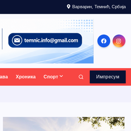
Варварин, Темнић, Србија
ава
Хроника
Спорт
Импресум