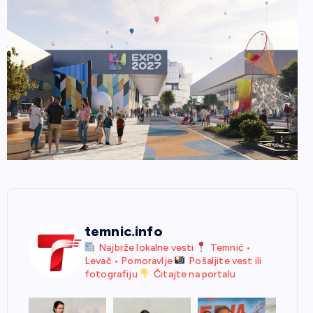
temnic.info
Najbrže lokalne vesti
Temnić •
Levač • Pomoravlje
Pošaljite vest ili
fotografiju
Čitajte na portalu