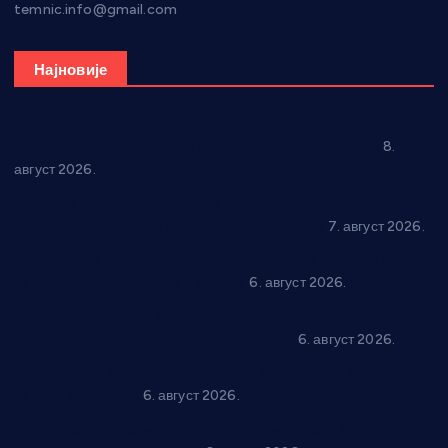
temnic.info@gmail.com
Најновије
“Долина Бачине” кренула у уређење кутка за младе
8.
август 2026.
Општина Ћићевац наставља да подржава предузетнике:
10 нових субвенција за самозапошљавање
7. август 2026.
Вражогрнци чувају традицију: “Михољски сусрети села”
уз спортска надметања и забаву
6. август 2026.
Варварин подржао 25 нових предузетника: За
самозапошљавање по 380.000 динара
6. август 2026.
“Трстеник на Морави” од 10. до 16. августа: Богат програм
за све генерације
6. август 2026.
“Да се ради и гради по твом”: Трстеник улаже 4 милиона