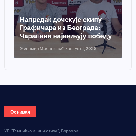
кује екипу
Спортски центар “
 Београда:
добија савремени с
ављују победу
грејања
август 1, 2026
Никола Петровић
јул 31, 2026
Оснивач
УГ “Темнићка иницијатива”, Варварин