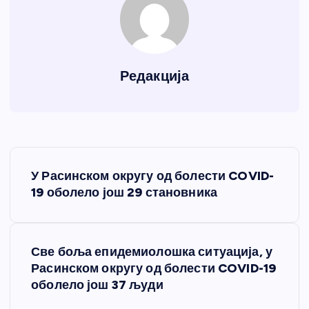
Редакција
К
У Расинском округу од болести COVID-
р
19 оболело још 29 становника
е
Све боља епидемиолошка ситуација, у
т
Расинском округу од болести COVID-19
оболело још 37 људи
а