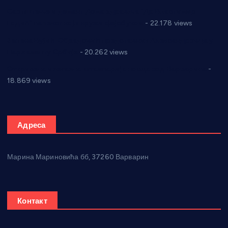
Саопштење и демант Дома здравља “Др Властимир
Годић” на текст који кружи фејсбуком
- 22.178 views
Јелена Вујић-Обрадовић представник Александровца у
Парламенту Србије
- 20.262 views
Откривена илегална штампарија новца код Варварина
-
18.869 views
Адреса
Марина Мариновића бб, 37260 Варварин
Контакт