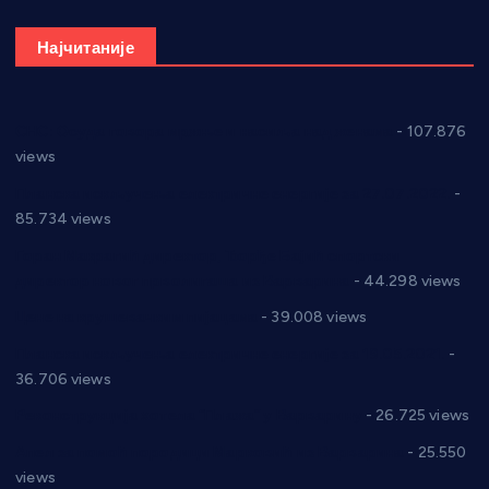
Најчитаније
СНС: Осуда говора мржње и насиља над женама
- 107.876
views
Планска искључења електричне енергије за 27.07.2022.
-
85.734 views
Горан Макрагић директор, Ђорђе Бајић спортски
директор новог прволигаша из Варварина
- 44.298 views
Цене на крушевачким пијацама
- 39.008 views
Планска искључења електричне енергије за 19.05.2021.
-
36.706 views
Реконструкција хотела “Плажа” у Варварину
- 26.725 views
Апел за помоћ породици Марковић из Варварина
- 25.550
views