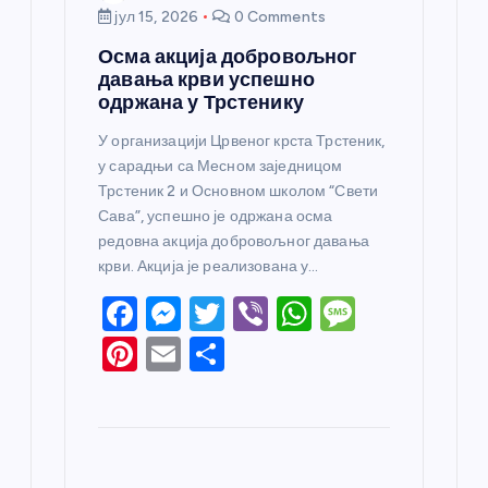
јул 15, 2026
0 Comments
Осма акција добровољног
давања крви успешно
одржана у Трстенику
У организацији Црвеног крста Трстеник,
у сарадњи са Месном заједницом
Трстеник 2 и Основном школом “Свети
Сава”, успешно је одржана осма
редовна акција добровољног давања
крви. Акција је реализована у…
F
M
T
Vi
W
M
a
e
w
b
h
e
Pi
E
S
c
ss
itt
er
at
ss
nt
m
h
e
e
er
s
a
er
ail
ar
b
n
A
g
e
e
o
g
p
e