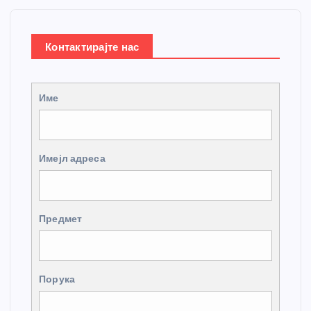
Контактирајте нас
Име
Имејл адреса
Предмет
Порука