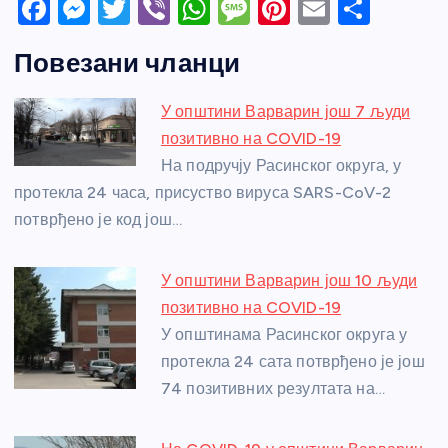
F
M
T
Vi
W
M
Pi
E
S
a
e
w
b
h
e
nt
m
h
Повезани чланци
c
ss
itt
er
at
ss
er
ail
ar
e
e
er
s
a
e
e
У општини Варварин још 7 људи
b
n
A
g
st
позитивно на COVID-19
o
g
p
e
На подручју Расинског округа, у
o
er
p
протекла 24 часа, присуство вируса SARS-CoV-2
потврђено је код још…
k
У општини Варварин још 10 људи
позитивно на COVID-19
У општинама Расинског округа у
протекла 24 сата потврђено је још
74 позитивних резултата на…