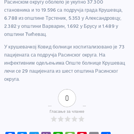
Расинском округу оболело је укупно 37.300
становника и то 19.596 са подручја града Крушевца,
6.788 из општине Трстеник, 5.353 у Александровцу,
2.382 у општини Варварин, 1.692 у Брусу и 1.489 у
општини Ћићевац.
У крушевачкој Ковид болници хоспитализовано је 73
пацијената са подручја Расинског округа. На
инфективним одељењима Опште болнице Крушевац
лечи се 29 пацијената из шест општина Расинског
округа.
0
Гласање за чланке