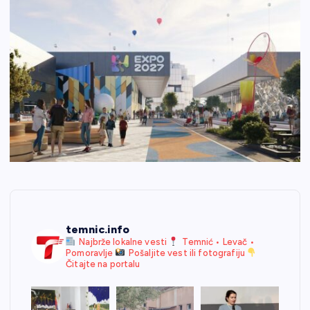
temnic.info
Najbrže lokalne vesti
Temnić • Levač •
Pomoravlje
Pošaljite vest ili fotografiju
Čitajte na portalu