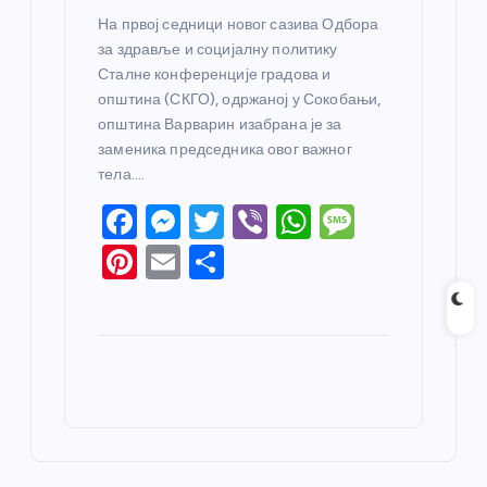
На првој седници новог сазива Одбора
за здравље и социјалну политику
Сталне конференције градова и
општина (СКГО), одржаној у Сокобањи,
општина Варварин изабрана је за
заменика председника овог важног
тела.…
F
M
T
Vi
W
M
a
e
w
b
h
e
Pi
E
S
c
ss
itt
er
at
ss
nt
m
h
e
e
er
s
a
er
ail
ar
b
n
A
g
e
e
o
g
p
e
st
o
er
p
k