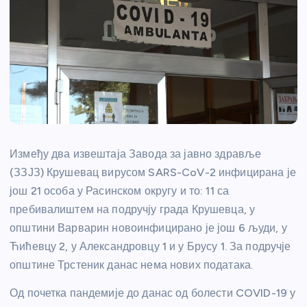
Између два извештаја Завода за јавно здравље
(ЗЗЈЗ) Крушевац вирусом SARS-CoV-2 инфицирана је
још 21 особа у Расинском округу и то: 11 са
пребивалиштем на подручју града Крушевца, у
општини Варварин новоинфицирано је још 6 људи, у
Ћићевцу 2, у Александровцу 1 и у Брусу 1. За подручје
општине Трстеник данас нема нових података.
Од почетка пандемије до данас од болести COVID-19 у