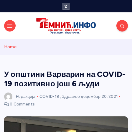
S
k
i
p
t
o
Темнићки
c
Home
o
n
информативн
t
e
У општини Варварин на COVID-
и портал
n
19 позитивно још 6 људи
t
Редакција
COVID-19
,
Здравље
децембар 20, 2021
0 Comments