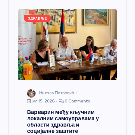
st
o
er
p
k
ЗДРАВЉЕ
Никола Петровић
јул 15, 2026
0 Comments
Варварин међу кључним
локалним самоуправама у
области здравља и
социјалне заштите