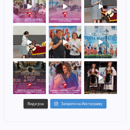
Види још
Запрати на Инстаграму