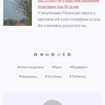
На COVID-19 у општини Варварин
позитивно још 14 људи
У општинама Расинског округа у
протекла 24 сата потврђена су још
94 позитивна резултата на…
Александровац
Брус
Варварин
Крушевац
Трстеник
Ћићевац