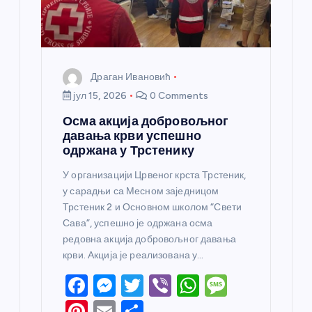
к
а
Драган Ивановић
јул 15, 2026
0 Comments
Осма акција добровољног
давања крви успешно
одржана у Трстенику
У организацији Црвеног крста Трстеник,
у сарадњи са Месном заједницом
Трстеник 2 и Основном школом “Свети
Сава”, успешно је одржана осма
редовна акција добровољног давања
крви. Акција је реализована у…
F
M
T
Vi
W
M
a
e
w
b
h
e
Pi
E
S