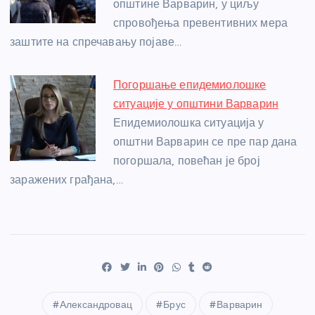
општине Варварин, у циљу
спровођења превентивних мера
заштите на спречавању појаве…
Погоршање епидемиолошке
ситуације у општини Варварин
Епидемиолошка ситуација у
општни Варварин се пре пар дана
погоршала, повећан је број
заражених грађана,…
Александровац
Брус
Варварин