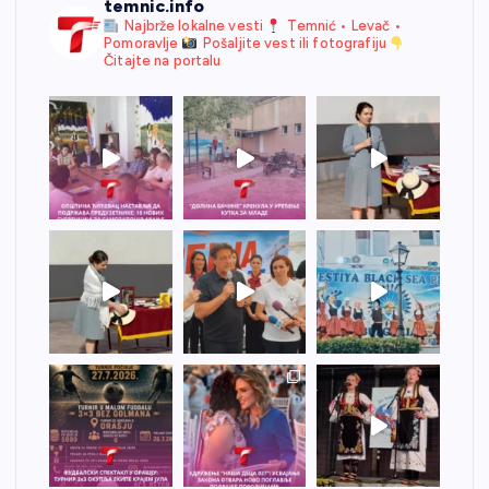
temnic.info
Najbrže lokalne vesti
Temnić • Levač •
Pomoravlje
Pošaljite vest ili fotografiju
Čitajte na portalu