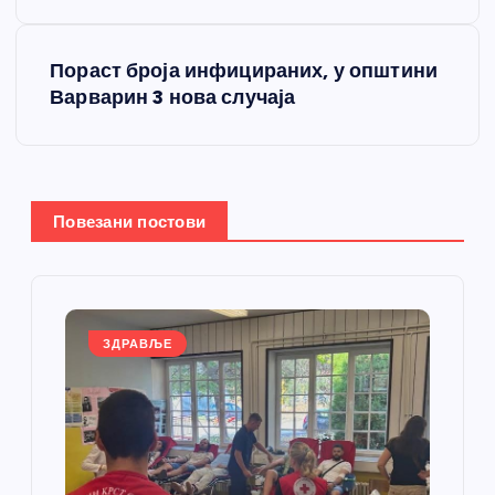
е
Пораст броја инфицираних, у општини
т
Варварин 3 нова случаја
а
њ
Повезани постови
е
ч
л
ЗДРАВЉЕ
а
н