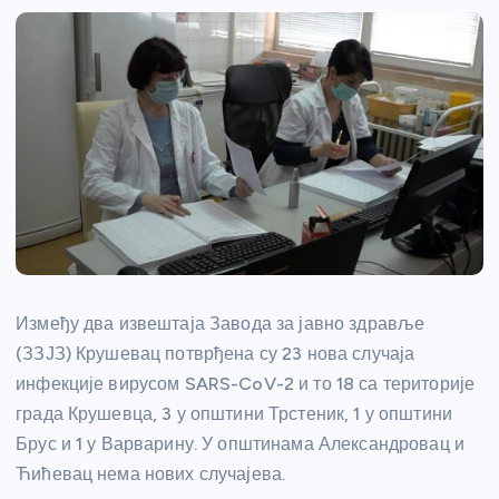
Између два извештаја Завода за јавно здравље
(ЗЗЈЗ) Крушевац потврђена су 23 нова случаја
инфекције вирусом SARS-CoV-2 и то 18 са територије
града Крушевца, 3 у општини Трстеник, 1 у општини
Брус и 1 у Варварину. У општинама Александровац и
Ћићевац нема нових случајева.