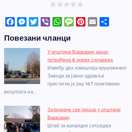
F
M
T
Vi
W
M
Pi
E
S
a
e
w
b
h
e
nt
m
h
Повезани чланци
c
ss
itt
er
at
ss
er
ail
ar
e
e
er
s
a
e
e
У општини Варварин данас
b
n
A
g
st
потврђено 6 нових случајева
o
g
p
e
Између два извештаја крушевачког
o
er
p
Завода за јавно здравље
пристигло је још 167 позитивних
k
резултата на…
Затворене све пијаце у општини
Варварин
Штаб за ванредне ситуације