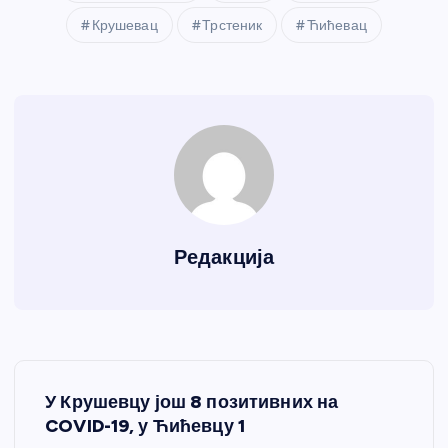
Крушевац
Трстеник
Ћићевац
Редакција
К
У Крушевцу још 8 позитивних на
р
COVID-19, у Ћићевцу 1