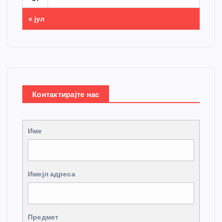
« јул
Контактирајте нас
Име
Имејл адреса
Предмет