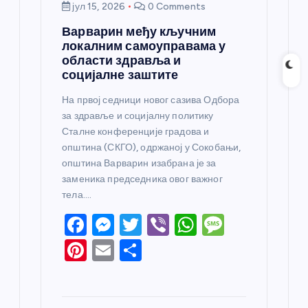
јул 15, 2026
0 Comments
Варварин међу кључним
локалним самоуправама у
области здравља и
социјалне заштите
На првој седници новог сазива Одбора
за здравље и социјалну политику
Сталне конференције градова и
општина (СКГО), одржаној у Сокобањи,
општина Варварин изабрана је за
заменика председника овог важног
тела.…
F
M
T
Vi
W
M
a
e
w
b
h
e
Pi
E
S
c
ss
itt
er
at
ss
nt
m
h
e
e
er
s
a
er
ail
ar