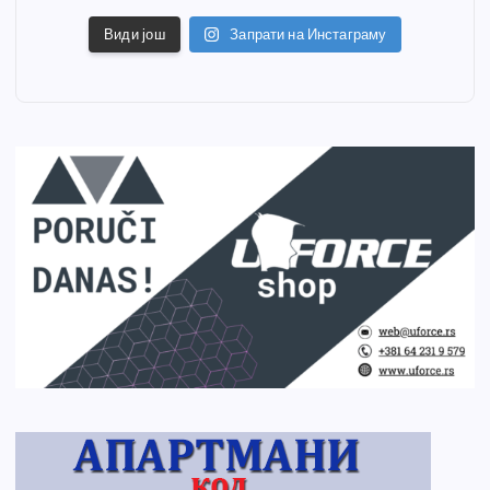
Види још
Запрати на Инстаграму