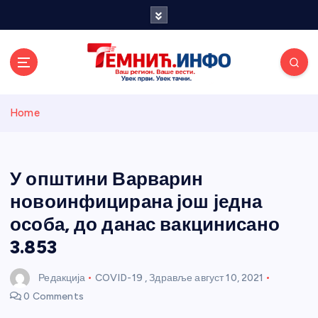
S
k
i
p
t
o
Темнићки
c
Home
o
n
информативн
t
e
У општини Варварин
и портал
n
новоинфицирана још једна
t
особа, до данас вакцинисано
3.853
Редакција
COVID-19
,
Здравље
август 10, 2021
0 Comments