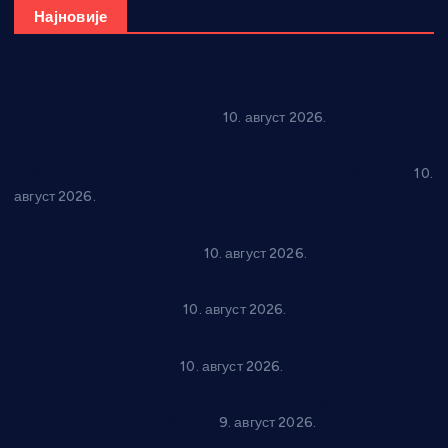
Најновије
Велики спектакл у Врњачкој Бањи: “Tuborg Beat x Love
Fest” доводи светске звезде
10. август 2026.
КУД “Дејан Милетић” покорио 24. “Чучук Станине дане”:
Најбоља кореографија и титула свеукупног победника!
10.
август 2026.
Књига која открива трагове руске духовности у Србији 11.
августа стиже у Варварин
10. август 2026.
Рок звуци крај средњовековне тврђаве: “Riff” бенд 15.
августа у Град Сталаћу
10. август 2026.
Спрема се рок спектакл у Варварину: “Трећа смена” 14.
августа у центру града
10. август 2026.
Вече за памћење у Брусу: “Trio Maracto” одушевио
публику на Градском базену
9. август 2026.