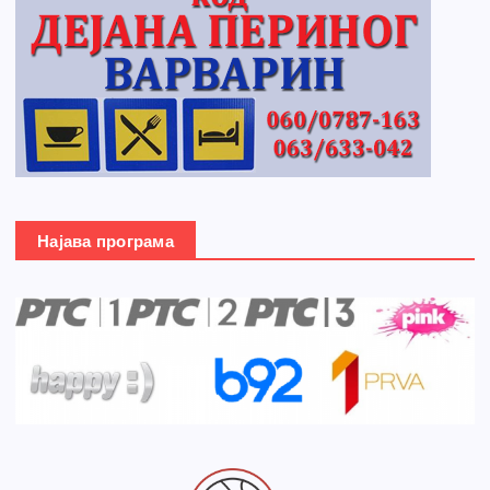
Најава програма