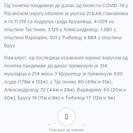
Од почетка пандемије до данас од болести COVID-19 у
Расинском округу оболело је укупно 21.648 становника
и то 11.319 са подручја града Крушевца, 4.009 из
општине Трстеник, 3.125 у Александровцу, 1.380 у
општини Варварин, 931 у Ћићевцу и 884 у општини
Брус.
Нажалост, од последица изазваних корона вирусом од
почетка пандемије до данас преминуло је 314
мушкарца и 214 жена. У Крушевцу је преминуло 300
људи (178м и 122ж), у Трстенику 80 (49м и 31ж),
Александровцу 72 (44м и 28ж), Варварину 40 (20м и
20ж), Брусу 19 (11м и 8ж) и Ћићевцу 17 (12м и 5ж).
0
Гласање за чланке