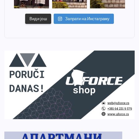
Види још
Запрати на Инстаграму