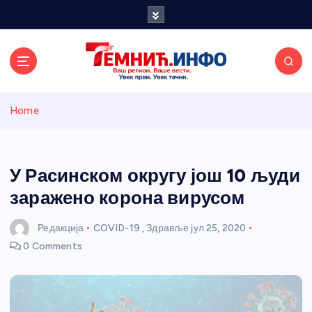
S
k
i
p
t
o
Темнићки
c
Home
o
n
информативн
t
e
У Расинском округу још 10 људи
и портал
n
заражено корона вирусом
t
Редакција
COVID-19
,
Здравље
јул 25, 2020
0 Comments