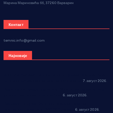
Марина Мариновића бб, 37260 Варварин
Контакт
temnic.info@gmail.com
Најновије
Општина Ћићевац наставља да подржава предузетнике:
10 нових субвенција за самозапошљавање
7. август 2026.
Вражогрнци чувају традицију: “Михољски сусрети села”
уз спортска надметања и забаву
6. август 2026.
Варварин подржао 25 нових предузетника: За
самозапошљавање по 380.000 динара
6. август 2026.