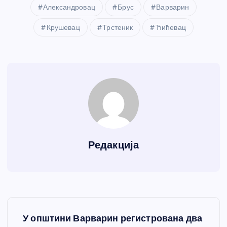
Александровац
Брус
Варварин
Крушевац
Трстеник
Ћићевац
Редакција
К
У општини Варварин регистрована два