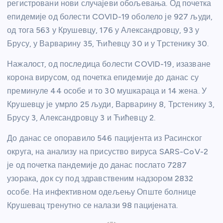
регистровани нови случајеви обољевања. Од почетка
епидемије од болести COVID-19 оболело је 927 људи,
од тога 563 у Крушевцу, 176 у Александровцу, 93 у
Брусу, у Варварину 35, Ћићевцу 30 и у Трстенику 30.
Нажалост, од последица болести COVID-19, изазване
корона вирусом, од почетка епидемије до данас су
преминуле 44 особе и то 30 мушкараца и 14 жена. У
Крушевцу је умрло 25 људи, Варварину 8, Трстенику 3,
Брусу 3, Александровцу 3 и Ћићевцу 2.
До данас се опоравило 546 пацијента из Расинског
округа, на анализу на присуство вируса SARS-CoV-2
је од почетка пандемије до данас послато 7287
узорака, док су под здравственим надзором 2832
особе. На инфективном одељењу Опште болнице
Крушевац тренутно се налази 98 пацијената.