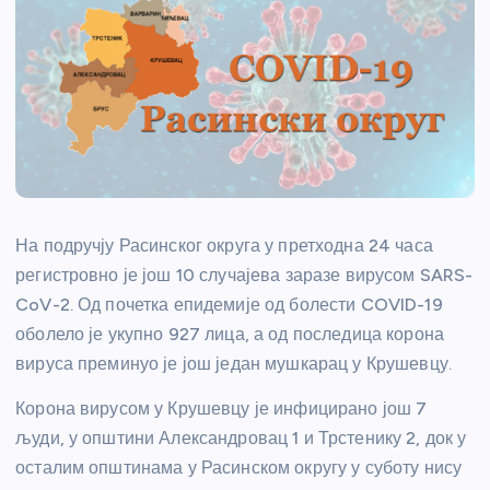
На подручју Расинског округа у претходна 24 часа
регистровно је још 10 случајева заразе вирусом SARS-
CoV-2. Од почетка епидемије од болести COVID-19
оболело је укупно 927 лица, а од последица корона
вируса преминуо је још један мушкарац у Крушевцу.
Корона вирусом у Крушевцу је инфицирано још 7
људи, у општини Александровац 1 и Трстенику 2, док у
осталим општинама у Расинском округу у суботу нису