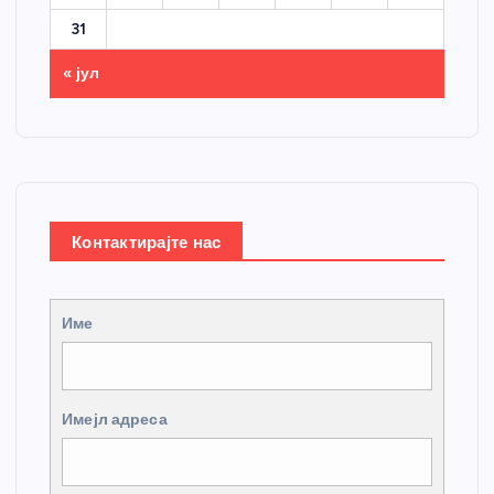
31
« јул
Контактирајте нас
Име
Имејл адреса