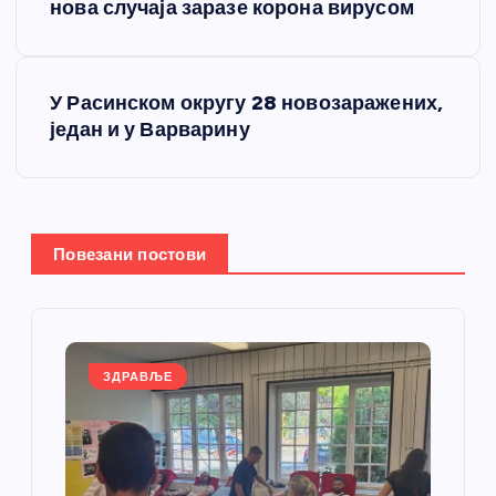
р
нова случаја заразе корона вирусом
е
У Расинском округу 28 новозаражених,
т
један и у Варварину
а
њ
Повезани постови
е
ч
л
ЗДРАВЉЕ
а