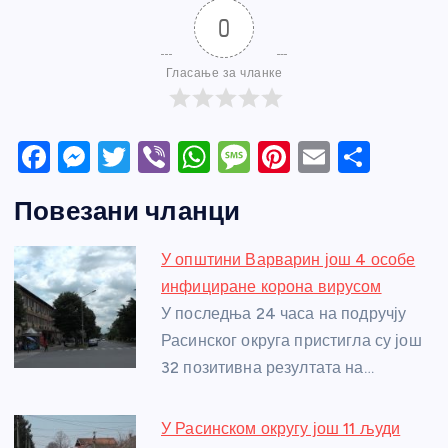
0
Гласање за чланке
F
M
T
Vi
W
M
Pi
E
S
a
e
w
b
h
e
nt
m
h
Повезани чланци
c
ss
itt
er
at
ss
er
ail
ar
e
e
er
s
a
e
e
У општини Варварин још 4 особе
b
n
A
g
st
инфициране корона вирусом
o
g
p
e
У последња 24 часа на подручју
o
er
p
Расинског округа пристигла су још
32 позитивна резултата на…
k
У Расинском округу још 11 људи