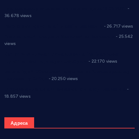
Планска искључења електричне енергије за 19.05.2021.
-
36.678 views
Реконструкција хотела “Плажа” у Варварину
- 26.717 views
Апел за помоћ породици Марковић из Варварина
- 25.542
views
Саопштење и демант Дома здравља “Др Властимир
Годић” на текст који кружи фејсбуком
- 22.170 views
Јелена Вујић-Обрадовић представник Александровца у
Парламенту Србије
- 20.250 views
Откривена илегална штампарија новца код Варварина
-
18.857 views
Адреса