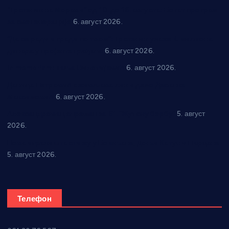
“Трстеник на Морави” од 10. до 16. августа: Богат програм
за све генерације
6. август 2026.
“Да се ради и гради по твом”: Трстеник улаже 4 милиона
динара у пројекте грађана
6. август 2026.
In memoriam: Тања Вилотијевић
6. август 2026.
Даница Петровић оживљава лик и дело Десанке
Максимовић
6. август 2026.
Александровац спреман за 61. “Жупску бербу”
5. август
2026.
Нова игралишта стижу у Бошњане, Доњи Катун и Парцане
5. август 2026.
Телефон