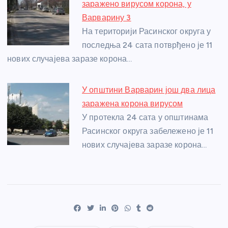
заражено вирусом корона, у
Варварину 3
На територији Расинског округа у
последња 24 сата потврђено је 11
нових случајева заразе корона…
У општини Варварин још два лица
заражена корона вирусом
У протекла 24 сата у општинама
Расинског округа забележено је 11
нових случајева заразе корона…