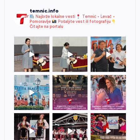
temnic.info
Najbrže lokalne vesti
Temnić • Levač •
Pomoravlje
Pošaljite vest ili fotografiju
Čitajte na portalu