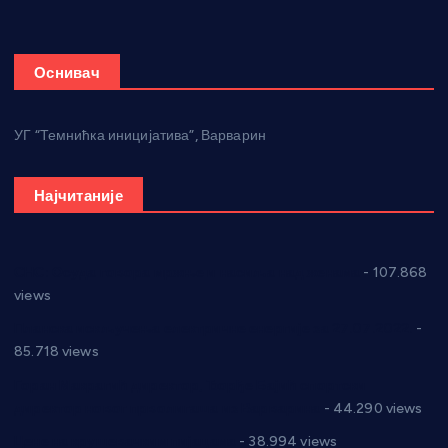
Оснивач
УГ “Темнићка иницијатива”, Варварин
Најчитаније
СНС: Осуда говора мржње и насиља над женама
- 107.868
views
Планска искључења електричне енергије за 27.07.2022.
-
85.718 views
Горан Макрагић директор, Ђорђе Бајић спортски
директор новог прволигаша из Варварина
- 44.290 views
Цене на крушевачким пијацама
- 38.994 views