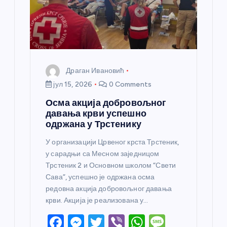
н
к
а
Драган Ивановић
јул 15, 2026
0 Comments
Осма акција добровољног
давања крви успешно
одржана у Трстенику
У организацији Црвеног крста Трстеник,
у сарадњи са Месном заједницом
Трстеник 2 и Основном школом “Свети
Сава”, успешно је одржана осма
редовна акција добровољног давања
крви. Акција је реализована у…
F
M
T
Vi
W
M