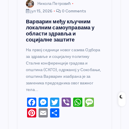
Никола Петровић
јул 15, 2026
0 Comments
Варварин међу кључним
локалним самоуправама у
области здравља и
социјалне заштите
На првој седници новог сазива Одбора
за здравље и социјалну политику
Сталне конференције градова и
општина (СКГО), одржаној у Сокобањи,
општина Варварин изабрана је за
заменика председника овог важног
тела.…
F
M
T
Vi
W
M
a
e
w
b
h
e
Pi
E
S
c
ss
itt
er
at
ss
nt
m
h