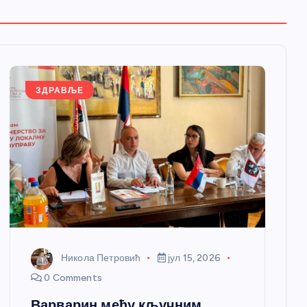
ЗДРАВЉЕ
Никола Петровић
јул 15, 2026
0 Comments
Варварин међу кључним