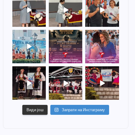
Види још
Запрати на Инстаграму