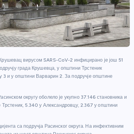
 Крушевац вирусом SARS-CoV-2 инфицирано је још 51
подручју града Крушевца, у општини Трстеник
у 3 и у општини Варварин 2. За подручје општине
асинском округу оболело је укупно 37.146 становника и
е Трстеник, 5.340 у Александровцу, 2.367 у општини
ијента са подручја Расинског округа. На инфективним