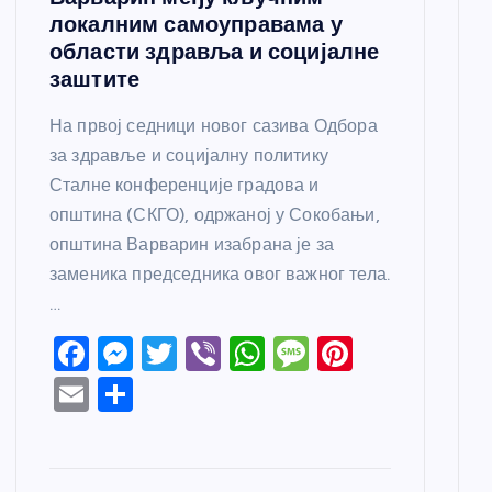
локалним самоуправама у
области здравља и социјалне
заштите
На првој седници новог сазива Одбора
за здравље и социјалну политику
Сталне конференције градова и
општина (СКГО), одржаној у Сокобањи,
општина Варварин изабрана је за
заменика председника овог важног тела.
…
F
M
T
Vi
W
M
Pi
a
e
w
b
h
e
nt
E
S
c
ss
itt
er
at
ss
er
m
h
e
e
er
s
a
e
ail
ar