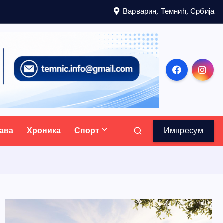
Варварин, Темнић, Србија
ава
Хроника
Спорт
Импресум