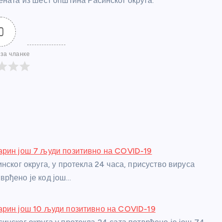
ата из шест општина Расинског округа.
0
за чланке
арин још 7 људи позитивно на COVID-19
нског округа, у протекла 24 часа, присуство вируса
рђено је код још…
рин још 10 људи позитивно на COVID-19