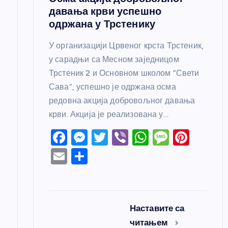
а
давања крви успешно
одржана у Трстенику
У организацији Црвеног крста Трстеник,
у сарадњи са Месном заједницом
Трстеник 2 и Основном школом “Свети
Сава”, успешно је одржана осма
редовна акција добровољног давања
крви. Акција је реализована у…
F
M
T
Vi
W
M
Pi
a
e
w
b
h
e
nt
E
S
c
ss
itt
er
at
ss
er
m
h
e
e
er
s
a
e
ail
ar
b
n
A
g
st
e
Наставите са
o
g
p
e
читањем