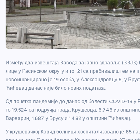
Између два извештаја Завода за јавно здравље (ЗЗЈЗ)
лице у Расинском округу и то: 21 са пребивалиштем на 
новоинфицирано је 19 особа, у Александровцу 6, у Брус
Ћићевац данас није било нових података.
Од почетка пандемије до данас од болести COVID-19 у Р
то 19.524 са подручја града Крушевца, 6.746 из општин
Варварин, 1.687 у Брусу и 1.482 у општини Ћићевац.
У крушевачкој Ковид болници хоспитализовано је 65 пац