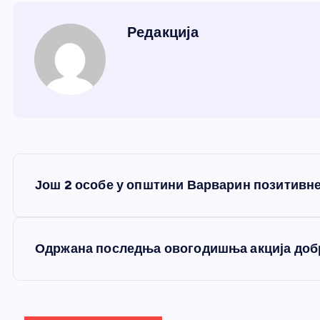
Редакција
К
Још 2 особе у општини Варварин позитивне
р
е
Одржана последња овогодишња акција доб
т