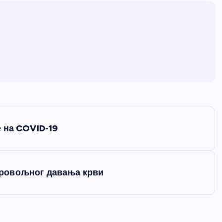
 на COVID-19
ровољног давања крви