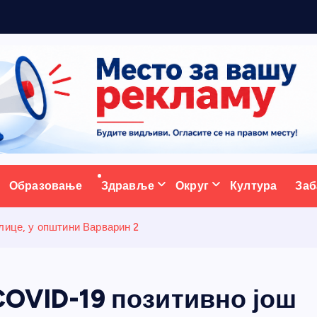
ативни портал
Образовање
Здравље
Округ
Култура
Заб
лице, у општини Варварин 2
COVID-19 позитивно још