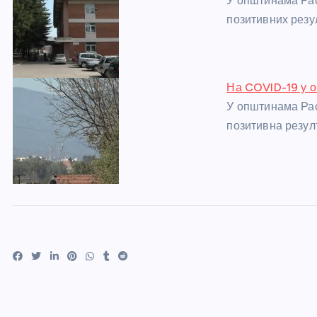
У општинама Рас
позитивних резу
На COVID-19 у о
У општинама Рас
позитивна резул