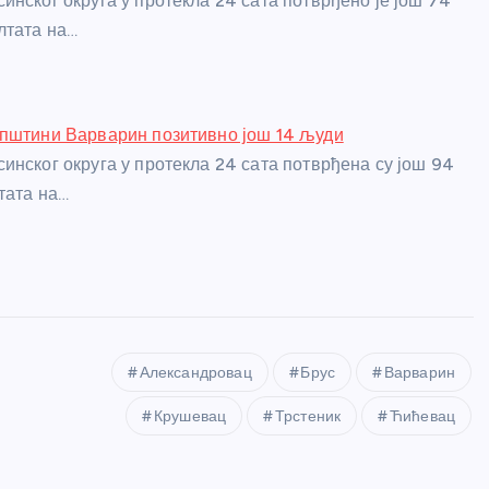
инског округа у протекла 24 сата потврђено је још 74
лтата на…
пштини Варварин позитивно још 14 људи
инског округа у протекла 24 сата потврђена су још 94
тата на…
Александровац
Брус
Варварин
Крушевац
Трстеник
Ћићевац