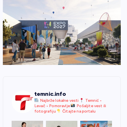
temnic.info
Najbrže lokalne vesti
Temnić •
Levač • Pomoravlje
Pošaljite vest ili
fotografiju
Čitajte na portalu