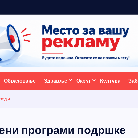
н
у
ативни портал
Образовање
Здравље
Округ
Култура
Заб
реди
ени програми подршке