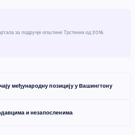
ртала за подручје општине Трстеник од 2016.
ачају међународну позицију у Вашингтону
одавцима и незапосленима