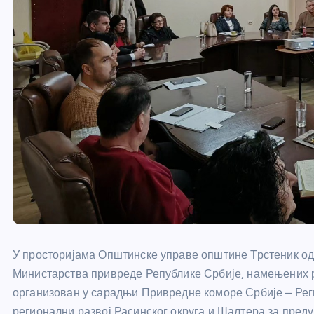
У просторијама Општинске управе општине Трстеник од
Министарства привреде Републике Србије, намењених ра
организован у сарадњи Привредне коморе Србије – Рег
регионални развој Расинског округа и Шалтера за преду