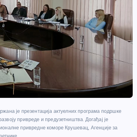
ржана је презентација актуелних програма подршке
звоју привреде и предузетништва. Догађај је
ионалне привредне коморе Крушевац, Агенције за
зетнике.