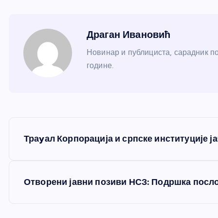
Драган Ивановић
Новинар и публициста, сарадник по
године.
К
Траyал Корпорација и српске институције ј
р
е
Отворени јавни позиви НСЗ: Подршка посл
т