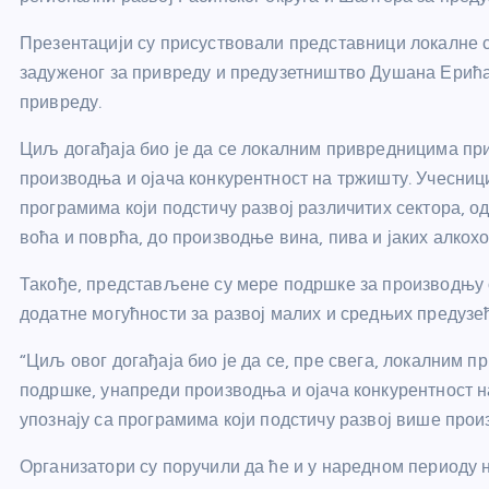
Презентацији су присуствовали представници локалне 
задуженог за привреду и предузетништво Душана Ерића
привреду.
Циљ догађаја био је да се локалним привредницима пр
производња и ојача конкурентност на тржишту. Учесници
програмима који подстичу развој различитих сектора, о
воћа и поврћа, до производње вина, пива и јаких алкох
Такође, представљене су мере подршке за производњу о
додатне могућности за развој малих и средњих предузећ
“Циљ овог догађаја био је да се, пре свега, локалним
подршке, унапреди производња и ојача конкурентност н
упознају са програмима који подстичу развој више произ
Организатори су поручили да ће и у наредном периоду