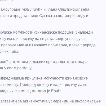
самоуправе, укључујући и члана Општинског већа
, као и представници Одсека за пољопривреду и
иближе могућности финансијске подршке, унапреди
 су имали прилику да се детаљније упознају са
д прераде млека и млечних производа, преко прераде
олних пића.
деће, текстила и кожних производа, што отвара
а у овом региону.
 привредницима приближе могућности финансијске
а тржишту. Привредници су имали прилику да се
водних сектора”, истакао је Ерић.
 наставити са активностима усмереним на информисање