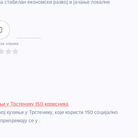
за стабилан економски развој и јачање локалне
0
за чланке
њи у Трстенику 150 корисника
ј кухињи у Трстенику, које користи 150 социјално
 припремају се у…