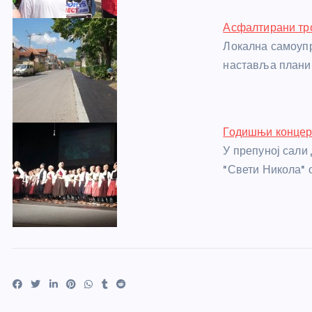
k
Асфалтирани тро
Локална самоупр
наставља планир
Годишњи концерт
У препуној сали
"Свети Никола" 