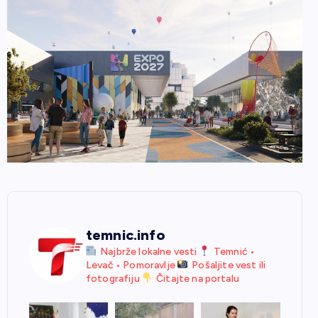
temnic.info
Najbrže lokalne vesti
Temnić •
Levač • Pomoravlje
Pošaljite vest ili
fotografiju
Čitajte na portalu