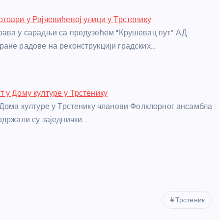
тоари у Рајчевићевој улици у Трстенику
ава у сарадњи са предузећем "Крушевац пут" АД
ане радове на реконструкцији градских…
 у Дому културе у Трстенику
 Дома културе у Трстенику чланови Фолклорног ансамбла
одржали су заједнички…
Трстеник