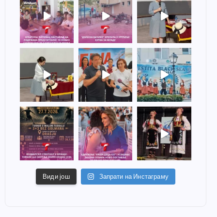
Види још
Запрати на Инстаграму