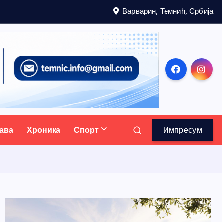
Варварин, Темнић, Србија
ава
Хроника
Спорт
Импресум