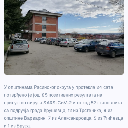
У општинама Расинског округа у протекла 24 сата
потврђено је још 85 позитивних резултата на
присуство вируса SARS-CoV-2 и то код 52 становника
са подручја града Крушевца, 12 из Трстеника, 8 из
општине Варварин, 7 из Александровца, 5 из Ћићевца
и 1 из Бруса.