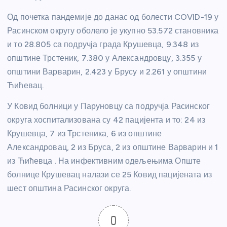
Од почетка пандемије до данас од болести COVID-19 у
Расинском округу оболело је укупно 53.572 становника
и то 28.805 са подручја града Крушевца, 9.348 из
општине Трстеник, 7.380 у Александровцу, 3.355 у
општини Варварин, 2.423 у Брусу и 2.261 у општини
Ћићевац.
У Ковид болници у Паруновцу са подручја Расинског
округа хоспитализована су 42 пацијента и то: 24 из
Крушевца, 7 из Трстеника, 6 из општине
Александровац, 2 из Бруса, 2 из општине Варварин и 1
из Ћићевца . На инфективним одељењима Опште
болнице Крушевац налази се 25 Ковид пацијената из
шест општина Расинског округа.
0