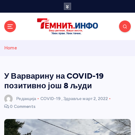
S
k
i
p
t
o
Темнићки
c
Home
o
n
информативн
t
e
У Варварину на COVID-19
и портал
n
позитивно још 8 људи
t
Редакција
COVID-19
,
Здравље
март 2, 2022
0 Comments