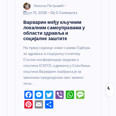
Никола Петровић
јул 15, 2026
0 Comments
Варварин међу кључним
локалним самоуправама у
области здравља и
социјалне заштите
На првој седници новог сазива Одбора
за здравље и социјалну политику
Сталне конференције градова и
општина (СКГО), одржаној у Сокобањи,
општина Варварин изабрана је за
заменика председника овог важног
тела.…
F
M
T
Vi
W
M
a
e
w
b
h
e
Pi
E
S
c
ss
itt
er
at
ss
nt
m
h