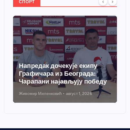
СПОРТ
Спортски центар “Ћићевац”
добија савремени систем
у
грејања
Никола Петровић
јул 31, 2026