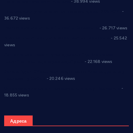
Цене на крушевачким пијацама
- 38.994 views
Планска искључења електричне енергије за 19.05.2021.
-
36.672 views
Реконструкција хотела “Плажа” у Варварину
- 26.717 views
Апел за помоћ породици Марковић из Варварина
- 25.542
views
Саопштење и демант Дома здравља “Др Властимир
Годић” на текст који кружи фејсбуком
- 22.168 views
Јелена Вујић-Обрадовић представник Александровца у
Парламенту Србије
- 20.246 views
Откривена илегална штампарија новца код Варварина
-
18.855 views
Адреса