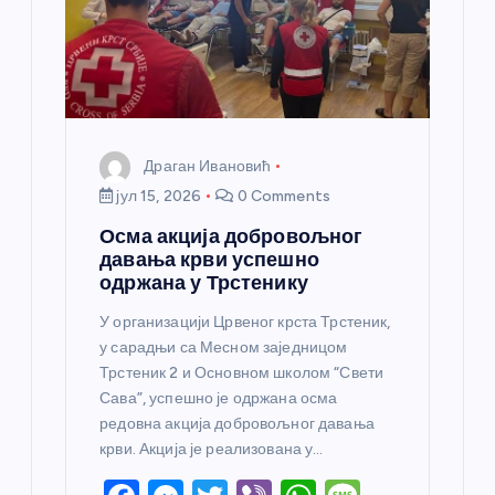
к
а
Драган Ивановић
јул 15, 2026
0 Comments
Осма акција добровољног
давања крви успешно
одржана у Трстенику
У организацији Црвеног крста Трстеник,
у сарадњи са Месном заједницом
Трстеник 2 и Основном школом “Свети
Сава”, успешно је одржана осма
редовна акција добровољног давања
крви. Акција је реализована у…