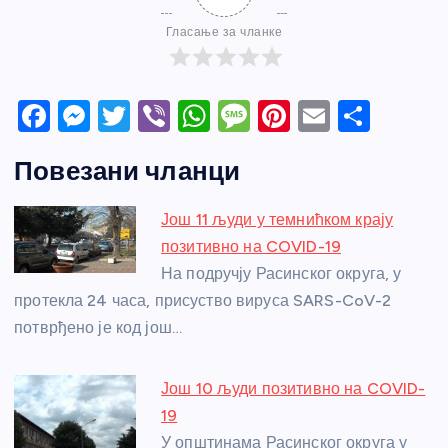
Гласање за чланке
F
M
T
Vi
W
M
Pi
E
S
a
e
w
b
h
e
nt
m
h
Повезани чланци
c
ss
itt
er
at
ss
er
ail
ar
e
e
er
s
a
e
e
Још 11 људи у темнићком крају
b
n
A
g
st
позитивно на COVID-19
o
g
p
e
На подручју Расинског округа, у
o
er
p
протекла 24 часа, присуство вируса SARS-CoV-2
потврђено је код још…
k
Још 10 људи позитивно на COVID-
19
У општинама Расинског округа у