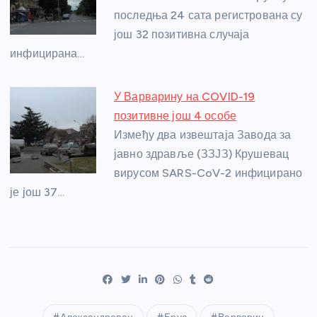
последња 24 сата регистрована су
још 32 позитивна случаја
инфицирана…
У Варварину на COVID-19
позитивне још 4 особе
Између два извештаја Завода за
јавно здравље (ЗЗЈЗ) Крушевац
вирусом SARS-CoV-2 инфицирано
је још 37…