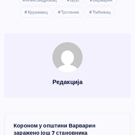
Александровац
Брус
Варварин
Крушевац
Трстеник
Ћићевац
Редакција
К
Короном у општини Варварин
р
заражено још 7 становника