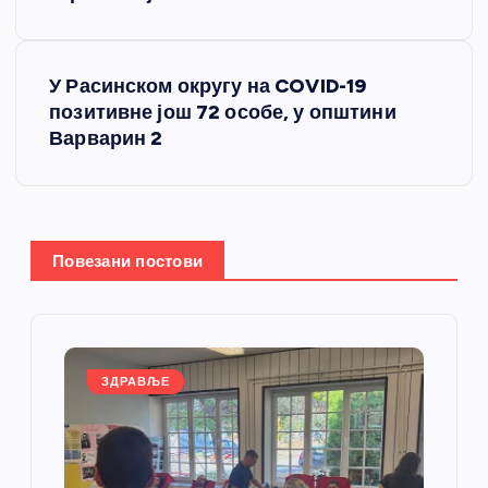
е
У Расинском округу на COVID-19
т
позитивне још 72 особе, у општини
Варварин 2
а
њ
е
Повезани постови
ч
л
ЗДРАВЉЕ
а
н