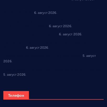
“Трстеник на Морави” од 10. до 16. августа: Богат програм
за све генерације
6. август 2026.
“Да се ради и гради по твом”: Трстеник улаже 4 милиона
динара у пројекте грађана
6. август 2026.
In memoriam: Тања Вилотијевић
6. август 2026.
Даница Петровић оживљава лик и дело Десанке
Максимовић
6. август 2026.
Александровац спреман за 61. “Жупску бербу”
5. август
2026.
Нова игралишта стижу у Бошњане, Доњи Катун и Парцане
5. август 2026.
Телефон