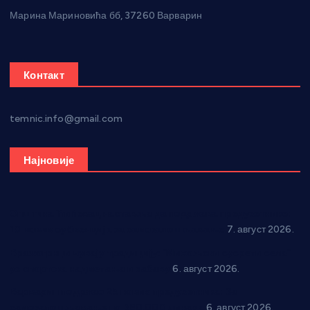
Марина Мариновића бб, 37260 Варварин
Контакт
temnic.info@gmail.com
Најновије
Општина Ћићевац наставља да подржава предузетнике:
10 нових субвенција за самозапошљавање
7. август 2026.
Вражогрнци чувају традицију: “Михољски сусрети села”
уз спортска надметања и забаву
6. август 2026.
Варварин подржао 25 нових предузетника: За
самозапошљавање по 380.000 динара
6. август 2026.