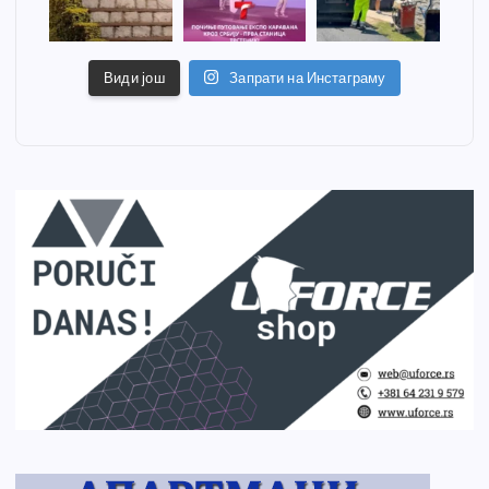
Види још
Запрати на Инстаграму