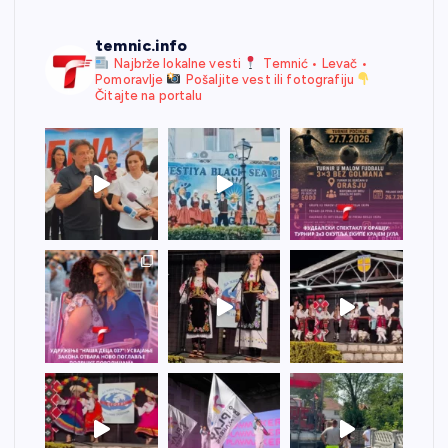
temnic.info
Najbrže lokalne vesti
Temnić • Levač •
Pomoravlje
Pošaljite vest ili fotografiju
Čitajte na portalu