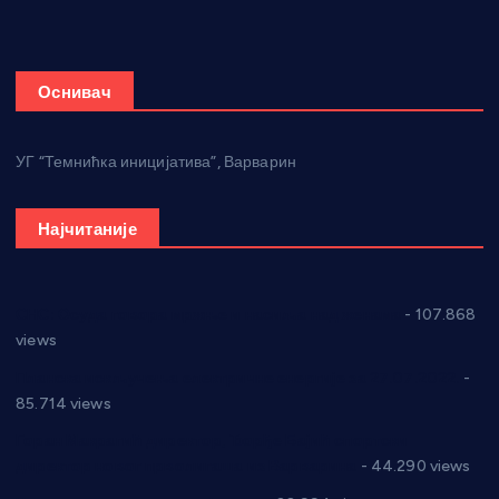
Оснивач
УГ “Темнићка иницијатива”, Варварин
Најчитаније
СНС: Осуда говора мржње и насиља над женама
- 107.868
views
Планска искључења електричне енергије за 27.07.2022.
-
85.714 views
Горан Макрагић директор, Ђорђе Бајић спортски
директор новог прволигаша из Варварина
- 44.290 views