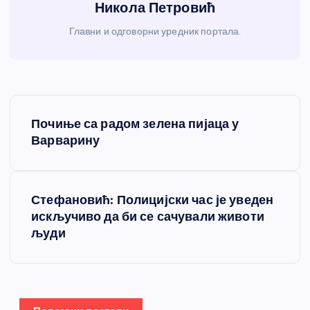
Никола Петровић
Главни и одговорни уредник портала.
К
Почиње са радом зелена пијаца у
р
Варварину
е
Стефановић: Полицијски час је уведен
т
искључиво да би се сачували животи
људи
а
њ