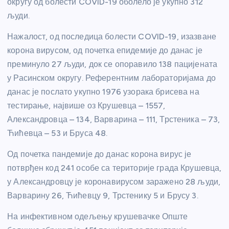
округу од болести COVID-19 оболело је укупно 312
људи.
Нажалост, од последица болести COVID-19, изазване
корона вирусом, од почетка епидемије до данас је
преминуло 27 људи, док се опоравило 138 пацијената
у Расинском округу. Референтним лабораторијама до
данас је послато укупно 1976 узорака брисева на
тестирање, највише оз Крушевца – 1557,
Александровца – 134, Варварина – 111, Трстеника – 73,
Ћићевца – 53 и Бруса 48.
Од почетка пандемије до данас корона вирус је
потврђен код 241 особе са територије града Крушевца,
у Александровцу је коронавирусом заражено 28 људи,
Варварину 26, Ћићевцу 9, Трстенику 5 и Брусу 3.
На инфективном одељењу крушевачке Опште