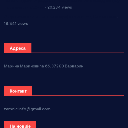
Јелена Вујић-Обрадовић представник Александровца у
Парламенту Србије
- 20.234 views
Откривена илегална штампарија новца код Варварина
-
18.841 views
Адреса
Марина Мариновића бб, 37260 Варварин
Контакт
temnic.info@gmail.com
Најновије