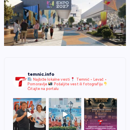
temnic.info
Najbrže lokalne vesti
Temnić • Levač •
Pomoravlje
Pošaljite vest ili fotografiju
Čitajte na portalu