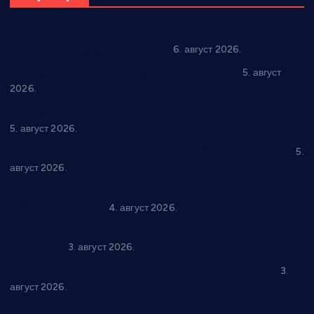
In memoriam: Тања Вилотијевић
6. август 2026.
Александровац спреман за 61. “Жупску бербу”
5. август
2026.
Нова игралишта стижу у Бошњане, Доњи Катун и Парцане
5. август 2026.
У Ћићевцу одржана Конференција клубова Зоне “Запад”
5.
август 2026.
Четири учионице у старом делу ОШ “Јован Курсула”
добијају ново рухо
4. август 2026.
Књижевност, музика, спорт и уметност током августа у
Варварину
3. август 2026.
Трстеничанин освојио јубиларни циклус “Слагалице”
3.
август 2026.
Делегација Крушевца на прослави Дана Липецка у Русији: