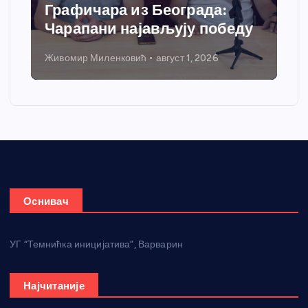
Графичара из Београда:
Чарапани најављују победу
Живомир Миленковић
август 1, 2026
Оснивач
УГ “Темнићка иницијатива”, Варварин
Најчитаније