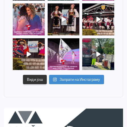
Види још
Запрати на Инстаграму