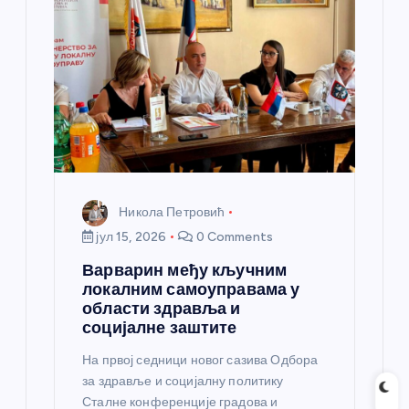
Никола Петровић
јул 15, 2026
0 Comments
Варварин међу кључним
локалним самоуправама у
области здравља и
социјалне заштите
На првој седници новог сазива Одбора
за здравље и социјалну политику
Сталне конференције градова и