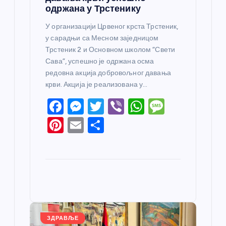
одржана у Трстенику
У организацији Црвеног крста Трстеник,
у сарадњи са Месном заједницом
Трстеник 2 и Основном школом “Свети
Сава”, успешно је одржана осма
редовна акција добровољног давања
крви. Акција је реализована у…
F
M
T
Vi
W
M
a
e
w
b
h
e
Pi
E
S
c
ss
itt
er
at
ss
nt
m
h
e
e
er
s
a
er
ail
ar
b
n
A
g
e
e
o
g
p
e
st
o
er
p
k
ЗДРАВЉЕ