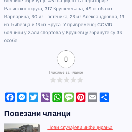
болнице збринут је 451 пацијент са територије
Расинског округа, 317 Крушевљана, 49 особа из
Варварина, 30 из Трстеника, 23 из Александровца, 19
из Ћићевца и 13 из Бруса. У привременој COVID
болници у Хали спортова у Крушевцу збринуте су 33
особе.
0
Гласање за чланке
F
M
T
Vi
W
M
Pi
E
S
a
e
w
b
h
e
nt
m
h
Повезани чланци
c
ss
itt
er
at
ss
er
ail
ar
e
e
er
s
a
e
e
Нови случајеви инфицирања