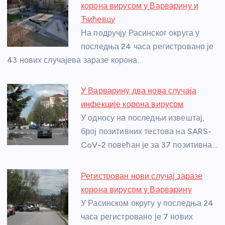
b
n
A
g
st
корона вирусом у Варварину и
o
g
p
e
Ћићевцу
o
er
p
На подручју Расинског округа у
последња 24 часа регистровано је
k
43 нових случајева заразе корона…
У Варварину два нова случаја
инфекције корона вирусом
У односу на последњи извештај,
број позитивних тестова на SARS-
CoV-2 повећан је за 37 позитивна…
Регистрован нови случај заразе
корона вирусом у Варварину
У Расинском округу у последња 24
часа регистровано је 7 нових