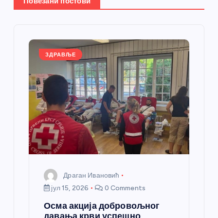
е
Повезани постови
ч
л
ЗДРАВЉЕ
а
н
к
а
Драган Ивановић
јул 15, 2026
0 Comments
Осма акција добровољног
давања крви успешно