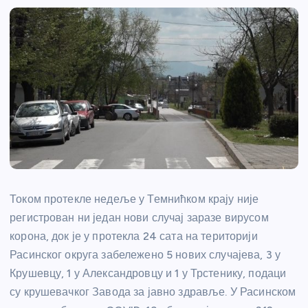
Током протекле недеље у Темнићком крају није
регистрован ни један нови случај заразе вирусом
корона, док је у протекла 24 сата на територији
Расинског округа забележено 5 нових случајева, 3 у
Крушевцу, 1 у Александровцу и 1 у Трстенику, подаци
су крушевачког Завода за јавно здравље. У Расинском