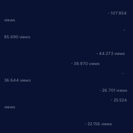
СНС: Осуда говора мржње и насиља над женама
- 107.854
views
Планска искључења електричне енергије за 27.07.2022.
-
85.690 views
Горан Макрагић директор, Ђорђе Бајић спортски
директор новог прволигаша из Варварина
- 44.272 views
Цене на крушевачким пијацама
- 38.970 views
Планска искључења електричне енергије за 19.05.2021.
-
36.644 views
Реконструкција хотела “Плажа” у Варварину
- 26.701 views
Апел за помоћ породици Марковић из Варварина
- 25.524
views
Саопштење и демант Дома здравља “Др Властимир
Годић” на текст који кружи фејсбуком
- 22.156 views