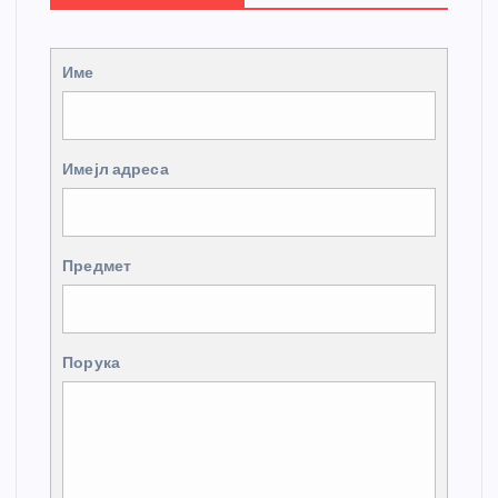
Име
Имејл адреса
Предмет
Порука