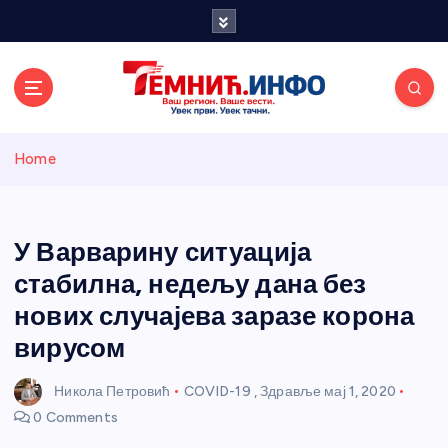
S
k
i
p
t
o
Темнићки
c
Home
o
n
информативн
t
e
У Варварину ситуација
и портал
n
стабилна, недељу дана без
t
нових случајева заразе корона
вирусом
Никола Петровић
COVID-19
,
Здравље
мај 1, 2020
0 Comments