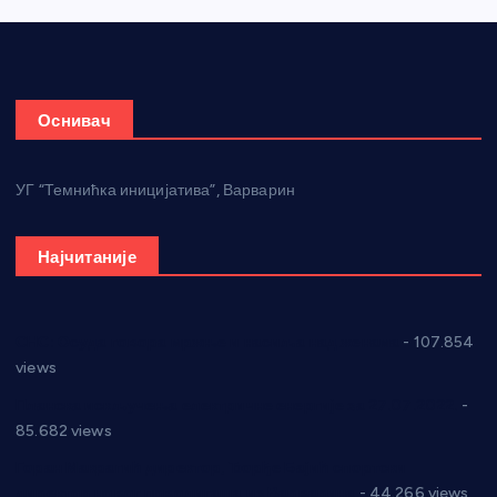
Оснивач
УГ “Темнићка иницијатива”, Варварин
Најчитаније
СНС: Осуда говора мржње и насиља над женама
- 107.854
views
Планска искључења електричне енергије за 27.07.2022.
-
85.682 views
Горан Макрагић директор, Ђорђе Бајић спортски
директор новог прволигаша из Варварина
- 44.266 views