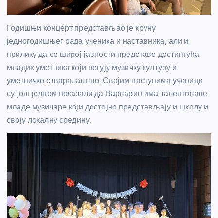
Годишњи концерт представљао је круну
једногодишњег рада ученика и наставника, али и
прилику да се широј јавности представе достигнућа
младих уметника који негују музичку културу и
уметничко стваралаштво. Својим наступима ученици
су још једном показали да Варварин има талентоване
младе музичаре који достојно представљају и школу и
своју локалну средину.