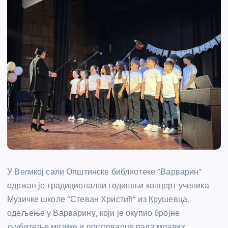
У Великој сали Општинске библиотеке “Варварин”
одржан је традиционални годишњи концерт ученика
Музичке школе “Стеван Христић” из Крушевца,
одељење у Варварину, који је окупио бројне
љубитеље музике и поштоваоце рада младих