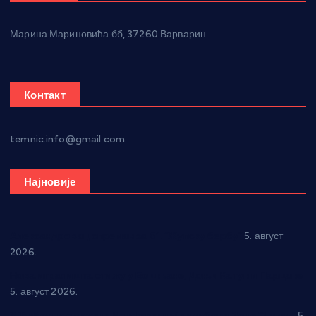
Марина Мариновића бб, 37260 Варварин
Контакт
temnic.info@gmail.com
Најновије
Александровац спреман за 61. “Жупску бербу”
5. август
2026.
Нова игралишта стижу у Бошњане, Доњи Катун и Парцане
5. август 2026.
У Ћићевцу одржана Конференција клубова Зоне “Запад”
5.