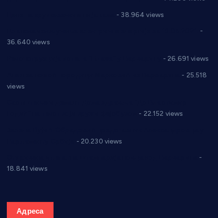
Цене на крушевачким пијацама
- 38.964 views
Планска искључења електричне енергије за 19.05.2021.
-
36.640 views
Реконструкција хотела “Плажа” у Варварину
- 26.691 views
Апел за помоћ породици Марковић из Варварина
- 25.518
views
Саопштење и демант Дома здравља “Др Властимир
Годић” на текст који кружи фејсбуком
- 22.152 views
Јелена Вујић-Обрадовић представник Александровца у
Парламенту Србије
- 20.230 views
Откривена илегална штампарија новца код Варварина
-
18.841 views
Адреса