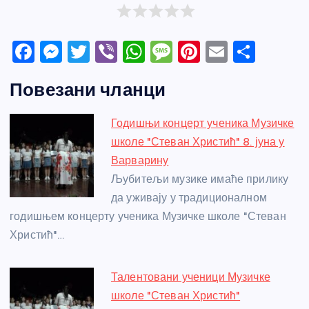
F
M
T
Vi
W
M
Pi
E
S
a
e
w
b
h
e
nt
m
h
Повезани чланци
c
ss
itt
er
at
ss
er
ail
ar
e
e
er
s
a
e
e
Годишњи концерт ученика Музичке
b
n
A
g
st
школе "Стеван Христић" 8. јуна у
o
g
p
e
Варварину
o
er
p
Љубитељи музике имаће прилику
да уживају у традиционалном
k
годишњем концерту ученика Музичке школе "Стеван
Христић"…
Талентовани ученици Музичке
школе "Стеван Христић"