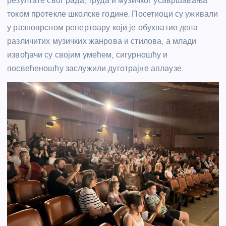
резултате свог рада, труда и музичког усавршавања
током протекле школске године. Посетиоци су уживали
у разноврсном репертоару који је обухватио дела
различитих музичких жанрова и стилова, а млади
извођачи су својим умећем, сигурношћу и
посвећеношћу заслужили дуготрајне аплаузе.