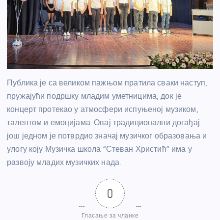
Публика је са великом пажњом пратила сваки наступ,
пружајући подршку младим уметницима, док је
концерт протекао у атмосфери испуњеној музиком,
талентом и емоцијама. Овај традиционални догађај
још једном је потврдио значај музичког образовања и
улогу коју Музичка школа “Стеван Христић” има у
развоју младих музичких нада.
0
Гласање за чланке