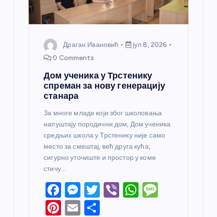
Драган Ивановић
јул 8, 2026
0 Comments
Дом ученика у Трстенику
спреман за нову генерацију
станара
За многе младе који због школовања
напуштају породични дом, Дом ученика
средњих школа у Трстенику није само
место за смештај, већ друга кућа,
сигурно уточиште и простор у коме
стичу…
F
M
T
Vi
W
M
a
e
w
b
h
e
Pi
E
S