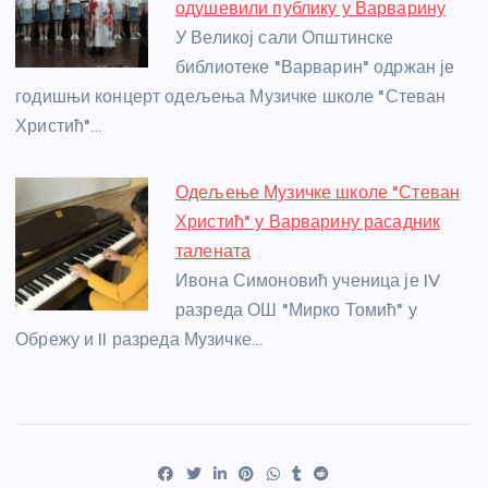
одушевили публику у Варварину
У Великој сали Општинске
библиотеке "Варварин" одржан је
годишњи концерт одељења Музичке школе "Стеван
Христић"…
Одељење Музичке школе "Стеван
Христић" у Варварину расадник
талената
Ивона Симоновић ученица је IV
разреда ОШ "Мирко Томић" у
Обрежу и II разреда Музичке…