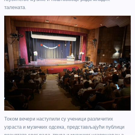
талената.
Током вечери наступили су ученици различитих
узраста и музичких одсека, представљајући публици