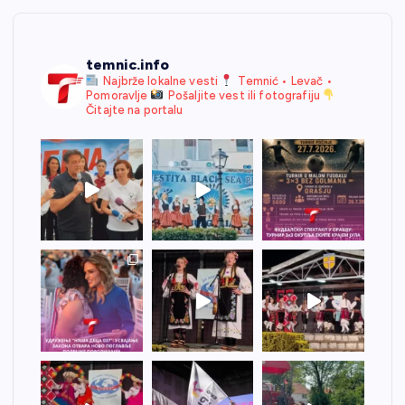
temnic.info
Najbrže lokalne vesti
Temnić • Levač •
Pomoravlje
Pošaljite vest ili fotografiju
Čitajte na portalu