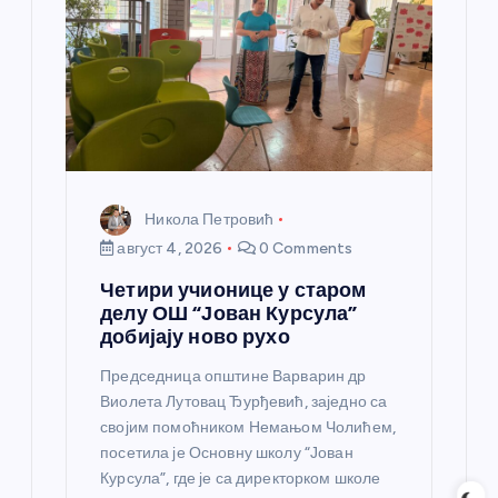
н
к
а
Никола Петровић
август 4, 2026
0 Comments
Четири учионице у старом
делу ОШ “Јован Курсула”
добијају ново рухо
Председница општине Варварин др
Виолета Лутовац Ђурђевић, заједно са
својим помоћником Немањом Чолићем,
посетила је Основну школу “Јован
Курсула”, где је са директорком школе