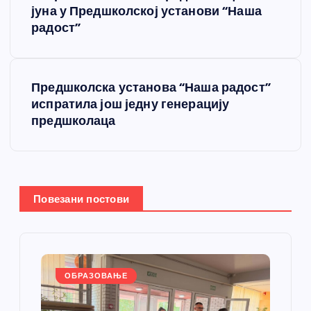
р
јуна у Предшколској установи “Наша
радост”
е
т
Предшколска установа “Наша радост”
испратила још једну генерацију
а
предшколаца
њ
е
Повезани постови
ч
л
а
ОБРАЗОВАЊЕ