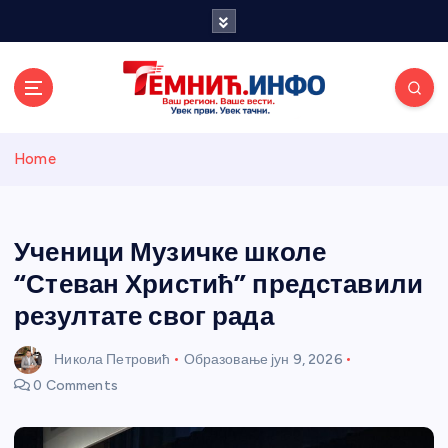
S
k
i
p
t
o
Темнићки
c
Home
o
n
информативн
t
e
Ученици Музичке школе
и портал
n
“Стеван Христић” представили
t
резултате свог рада
Никола Петровић
Образовање
јун 9, 2026
0 Comments