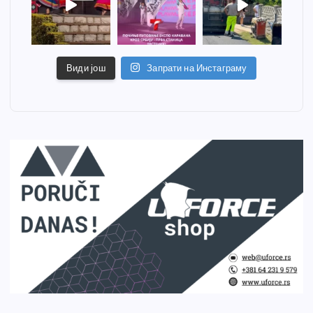
Види још
Запрати на Инстаграму