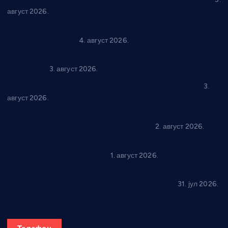
август 2026.
Четири учионице у старом делу ОШ “Јован Курсула”
добијају ново рухо
4. август 2026.
Књижевност, музика, спорт и уметност током августа у
Варварину
3. август 2026.
Трстеничанин освојио јубиларни циклус “Слагалице”
3.
август 2026.
Делегација Крушевца на прослави Дана Липецка у Русији:
Унапређење сарадње у свим областима
2. август 2026.
Напредак дочекује екипу Графичара из Београда:
Чарапани најављују победу
1. август 2026.
Ражањ промовисао домаћу производњу на
традиционалној манифестацији “Дани купине”
31. јул 2026.