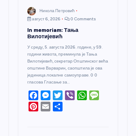
Никола Петровић
август 6, 2026
0 Comments
In memoriam: Тања
Вилотијевић
У среду, 5. августа 2026. године, у 59.
години живота, преминула је Тања
Вилотијевић, секретар Општинског већа
општине Варварин, саопштила је ова
јединица локалне самоуправе. 0 0
гласова Гласање за…
F
M
T
Vi
W
M
a
e
w
b
h
e
Pi
E
S
c
ss
itt
er
at
ss
nt
m
h
e
e
er
s
a
er
ail
ar
b
n
A
g
e
e