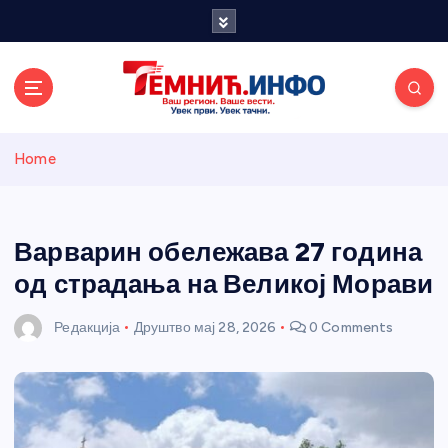
S
k
i
p
t
o
Темнићки
c
Home
o
n
информативн
t
e
Варварин обележава 27 година
и портал
n
од страдања на Великој Морави
t
Редакција
Друштво
мај 28, 2026
0 Comments