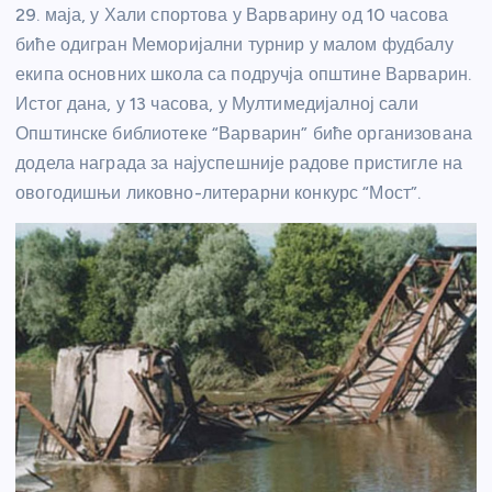
29. маја, у Хали спортова у Варварину од 10 часова
биће одигран Меморијални турнир у малом фудбалу
екипа основних школа са подручја општине Варварин.
Истог дана, у 13 часова, у Мултимедијалној сали
Општинске библиотеке “Варварин” биће организована
додела награда за најуспешније радове пристигле на
овогодишњи ликовно-литерарни конкурс “Мост”.