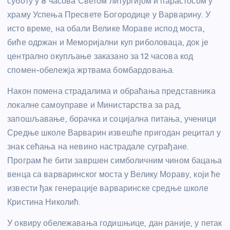
суботу у 8 часова Светом литургијом и парастосом у
храму Успења Пресвете Богородице у Варварину. У
исто време, на обали Велике Мораве испод моста,
биће одржан и Меморијални куп риболоваца, док је
централно окупљање заказано за 12 часова код
спомен-обележја жртвама бомбардовања.
Након помена страдалима и обраћања представника
локалне самоуправе и Министарства за рад,
запошљавање, борачка и социјална питања, ученици
Средње школе Варварин извешће пригодан рецитал у
знак сећања на невино настрадале суграђане.
Програм ће бити завршен симболичним чином бацања
венца са варваринског моста у Велику Мораву, који ће
извести ђак генерације варваринске средње школе
Кристина Николић.
У оквиру обележавања годишњице, дан раније, у петак