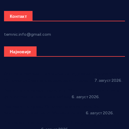
Контакт
temnic.info@gmail.com
Најновије
Општина Ћићевац наставља да подржава предузетнике:
10 нових субвенција за самозапошљавање
7. август 2026.
Вражогрнци чувају традицију: “Михољски сусрети села”
уз спортска надметања и забаву
6. август 2026.
Варварин подржао 25 нових предузетника: За
самозапошљавање по 380.000 динара
6. август 2026.
“Трстеник на Морави” од 10. до 16. августа: Богат програм