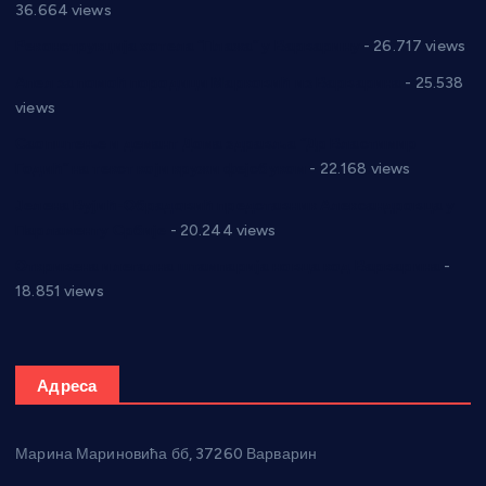
36.664 views
Реконструкција хотела “Плажа” у Варварину
- 26.717 views
Апел за помоћ породици Марковић из Варварина
- 25.538
views
Саопштење и демант Дома здравља “Др Властимир
Годић” на текст који кружи фејсбуком
- 22.168 views
Јелена Вујић-Обрадовић представник Александровца у
Парламенту Србије
- 20.244 views
Откривена илегална штампарија новца код Варварина
-
18.851 views
Адреса
Марина Мариновића бб, 37260 Варварин