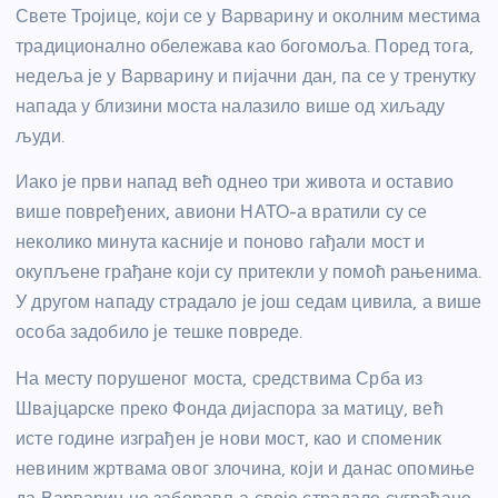
Свете Тројице, који се у Варварину и околним местима
традиционално обележава као богомоља. Поред тога,
недеља је у Варварину и пијачни дан, па се у тренутку
напада у близини моста налазило више од хиљаду
људи.
Иако је први напад већ однео три живота и оставио
више повређених, авиони НАТО-а вратили су се
неколико минута касније и поново гађали мост и
окупљене грађане који су притекли у помоћ рањенима.
У другом нападу страдало је још седам цивила, а више
особа задобило је тешке повреде.
На месту порушеног моста, средствима Срба из
Швајцарске преко Фонда дијаспора за матицу, већ
исте године изграђен је нови мост, као и споменик
невиним жртвама овог злочина, који и данас опомиње