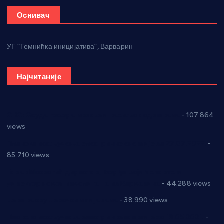
Оснивач
УГ “Темнићка иницијатива”, Варварин
Најчитаније
СНС: Осуда говора мржње и насиља над женама
- 107.864
views
Планска искључења електричне енергије за 27.07.2022.
-
85.710 views
Горан Макрагић директор, Ђорђе Бајић спортски
директор новог прволигаша из Варварина
- 44.288 views
Цене на крушевачким пијацама
- 38.990 views
Планска искључења електричне енергије за 19.05.2021.
-