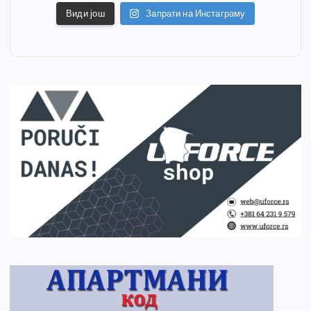
Види још
Запрати на Инстаграму