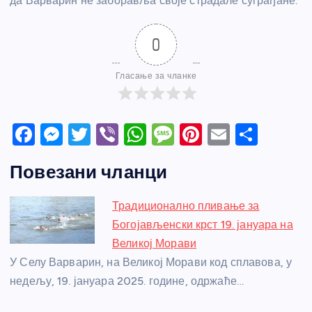
да Варварин не заборавља своје страдале суграђане.
0
Гласање за чланке
F
M
T
Vi
W
M
Pi
E
S
a
e
w
b
h
e
nt
m
h
Повезани чланци
c
ss
itt
er
at
ss
er
ail
ar
e
e
er
s
a
e
e
Традиционално пливање за
b
n
A
g
st
Богојављенски крст 19. јануара на
o
g
p
e
Великој Морави
o
er
p
У Селу Варварин, на Великој Морави код сплавова, у
недељу, 19. јануара 2025. године, одржаће…
k