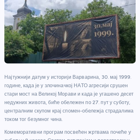
Најтужнији датум у историји Варварина, 30. мај 1999.
године, када је у злочиначкој НАТО агресији срушен
стари мост на Великој Морави и када је угашено десет
недужних живота, биће обележен по 27. пут у суботу,
централним скупом крај спомен-обележја страдалима
током тог безумног чина.
Комеморативни програм посвећен жртвама почеће у