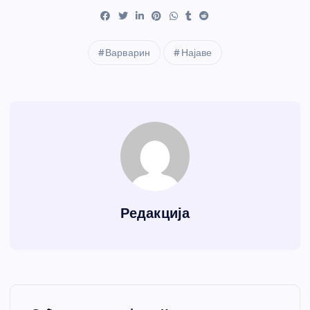
Варварин
Најаве
Редакција
К