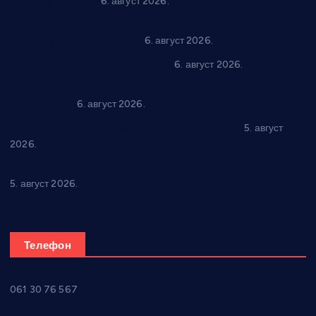
за све генерације
6. август 2026.
“Да се ради и гради по твом”: Трстеник улаже 4 милиона
динара у пројекте грађана
6. август 2026.
In memoriam: Тања Вилотијевић
6. август 2026.
Даница Петровић оживљава лик и дело Десанке
Максимовић
6. август 2026.
Александровац спреман за 61. “Жупску бербу”
5. август
2026.
Нова игралишта стижу у Бошњане, Доњи Катун и Парцане
5. август 2026.
Телефон
061 30 76 567