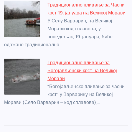
Традиционално пливање за Часни
крст 19. јануара на Великој Морави
У Селу Варварин, на Великој
Морави код сплавова, у
понедељак, 19. јануара, биће
одржано традиционално…
Традиционално пливање за
Богојављенски крст на Великој
Морави
“Богојављенско пливање за часни
крст” у Варварину на Великој
Морави (Село Варварин – код сплавова),…