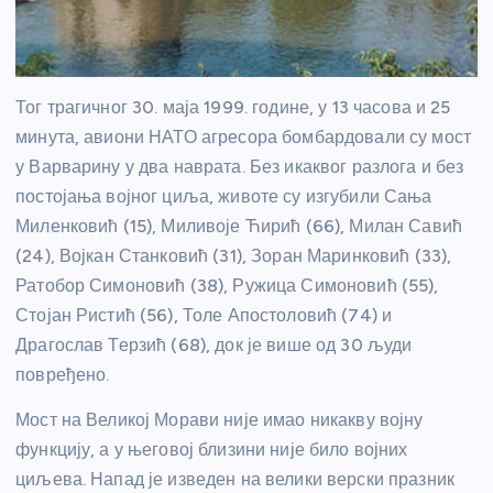
Тог трагичног 30. маја 1999. године, у 13 часова и 25
минута, авиони НАТО агресора бомбардовали су мост
у Варварину у два наврата. Без икаквог разлога и без
постојања војног циља, животе су изгубили Сања
Миленковић (15), Миливоје Ћирић (66), Милан Савић
(24), Војкан Станковић (31), Зоран Маринковић (33),
Ратобор Симоновић (38), Ружица Симоновић (55),
Стојан Ристић (56), Толе Апостоловић (74) и
Драгослав Терзић (68), док је више од 30 људи
повређено.
Мост на Великој Морави није имао никакву војну
функцију, а у његовој близини није било војних
циљева. Напад је изведен на велики верски празник