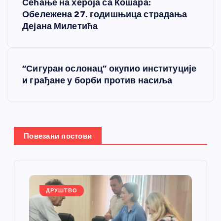
Сећање на хероја са Кошара:
р
Обележена 27. годишњица страдања
Дејана Милетића
е
т
“Сигуран ослонац” окупио институције
и грађане у борби против насиља
а
њ
е
Повезани постови
ч
л
ДРУШТВО
а