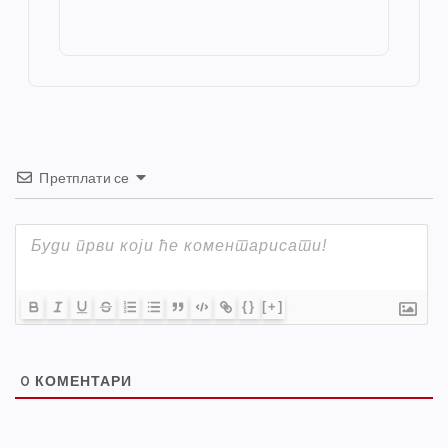
o
g
p
e
st
o
er
p
k
Претплати се
{}
[+]
0
КОМЕНТАРИ