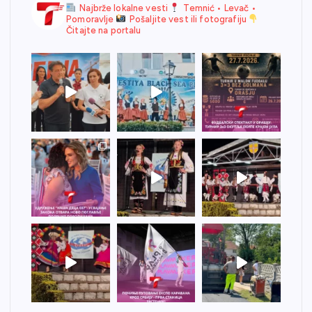
Najbrže lokalne vesti
Temnić • Levač •
Pomoravlje
Pošaljite vest ili fotografiju
Čitajte na portalu