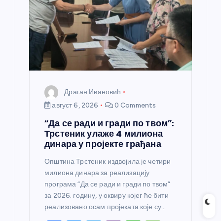
н
к
а
Драган Ивановић
август 6, 2026
0 Comments
“Да се ради и гради по твом”:
Трстеник улаже 4 милиона
динара у пројекте грађана
Општина Трстеник издвојила је четири
милиона динара за реализацију
програма “Да се ради и гради по твом”
за 2026. годину, у оквиру којег ће бити
реализовано осам пројеката које су…