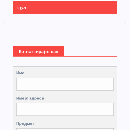
« јул
Контактирајте нас
Име
Имејл адреса
Предмет