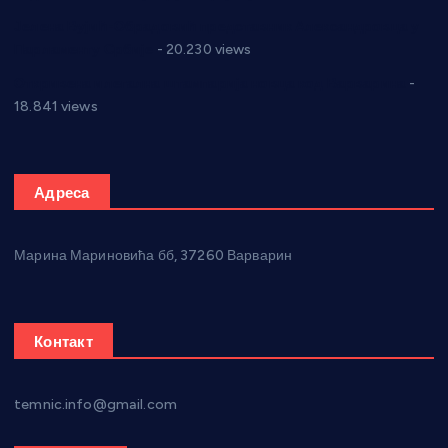
Јелена Вујић-Обрадовић представник Александровца у
Парламенту Србије
- 20.230 views
Откривена илегална штампарија новца код Варварина
-
18.841 views
Адреса
Марина Мариновића бб, 37260 Варварин
Контакт
temnic.info@gmail.com