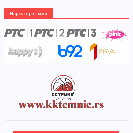
Најава програма