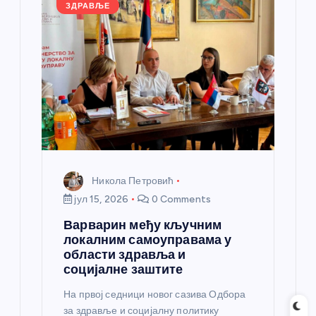
k
ЗДРАВЉЕ
Никола Петровић
јул 15, 2026
0 Comments
Варварин међу кључним
локалним самоуправама у
области здравља и
социјалне заштите
На првој седници новог сазива Одбора
за здравље и социјалну политику