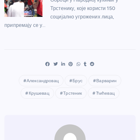
Трстенику, које користи 150
социјално угрожених лица,
припремају се у…
Александровац
Брус
Варварин
Крушевац
Трстеник
Ћићевац