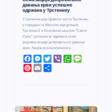
давања крви успешно
одржана у Трстенику
У организацији Црвеног крста Трстеник,
у сарадњи са Месном заједницом
Трстеник 2 и Основном школом “Свети
Сава”, успешно је одржана осма
редовна акција добровољног давања
крви. Акција је реализована у…
F
M
T
Vi
W
M
a
e
w
b
h
e
Pi
E
S
c
ss
itt
er
at
ss
nt
m
h
e
e
er
s
a
er
ail
ar
b
n
A
g
e
e
o
g
p
e
st
o
er
p