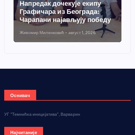
Напредак дочекује екипу
Графичара из Београда:
Чарапани најављују победу
Живомир Миленковић
август 1, 2026
Оснивач
УГ “Темнићка иницијатива”, Варварин
Најчитаније