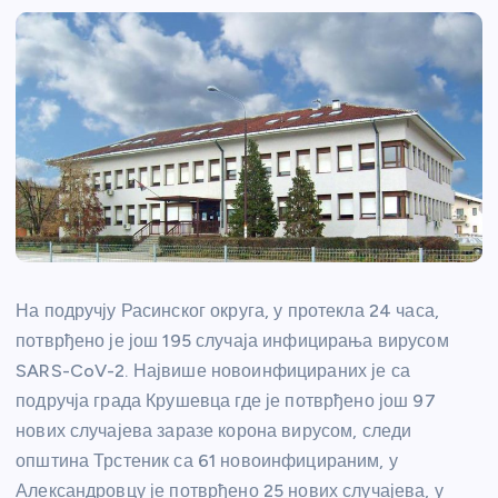
На подручју Расинског округа, у протекла 24 часа,
потврђено је још 195 случаја инфицирања вирусом
SARS-CoV-2. Највише новоинфицираних је са
подручја града Крушевца где је потврђено још 97
нових случајева заразе корона вирусом, следи
општина Трстеник са 61 новоинфицираним, у
Александровцу је потврђено 25 нових случајева, у