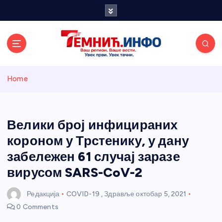
S
k
i
p
t
o
Темнићки
c
Home
o
n
информативн
t
e
Велики број инфицираних
и портал
n
короном у Трстенику, у дану
t
забележен 61 случај заразе
вирусом SARS-CoV-2
Редакција
COVID-19
,
Здравље
октобар 5, 2021
0 Comments