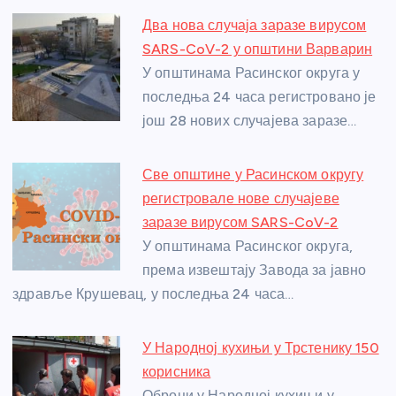
e
e
er
s
a
e
e
Два нова случаја заразе вирусом
b
n
A
g
st
SARS-CoV-2 у општини Варварин
o
g
p
e
У општинама Расинског округа у
o
er
p
последња 24 часа регистровано је
још 28 нових случајева заразе…
k
Све општине у Расинском округу
регистровале нове случајеве
заразе вирусом SARS-CoV-2
У општинама Расинског округа,
према извештају Завода за јавно
здравље Крушевац, у последња 24 часа…
У Народној кухињи у Трстенику 150
корисника
Оброци у Народној кухињи у