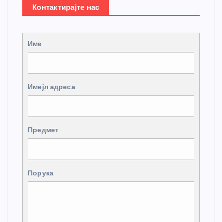
Контактирајте нас
Име
Имејл адреса
Предмет
Порука