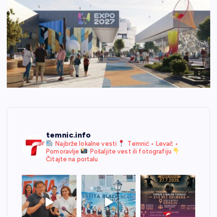
temnic.info
Najbrže lokalne vesti
Temnić • Levač •
Pomoravlje
Pošaljite vest ili fotografiju
Čitajte na portalu