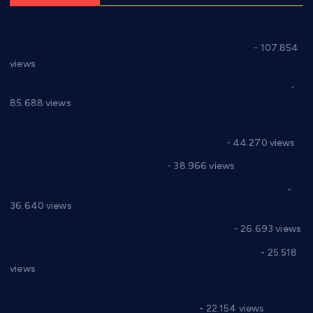
СНС: Осуда говора мржње и насиља над женама
- 107.854
views
Планска искључења електричне енергије за 27.07.2022.
-
85.688 views
Горан Макрагић директор, Ђорђе Бајић спортски
директор новог прволигаша из Варварина
- 44.270 views
Цене на крушевачким пијацама
- 38.966 views
Планска искључења електричне енергије за 19.05.2021.
-
36.640 views
Реконструкција хотела “Плажа” у Варварину
- 26.693 views
Апел за помоћ породици Марковић из Варварина
- 25.518
views
Саопштење и демант Дома здравља “Др Властимир
Годић” на текст који кружи фејсбуком
- 22.154 views