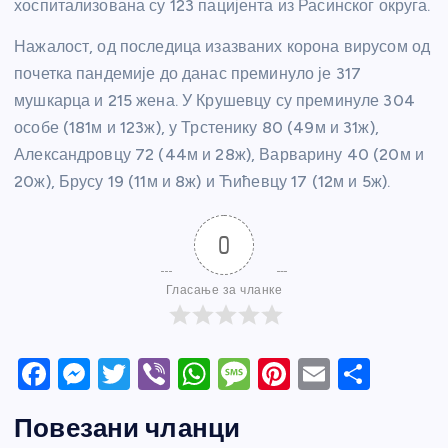
хоспитализована су 123 пацијента из Расинског округа.
Нажалост, од последица изазваних корона вирусом од
почетка пандемије до данас преминуло је 317
мушкарца и 215 жена. У Крушевцу су преминуле 304
особе (181м и 123ж), у Трстенику 80 (49м и 31ж),
Александровцу 72 (44м и 28ж), Варварину 40 (20м и
20ж), Брусу 19 (11м и 8ж) и Ћићевцу 17 (12м и 5ж).
0
Гласање за чланке
F
M
T
Vi
W
M
Pi
E
S
a
e
w
b
h
e
nt
m
h
Повезани чланци
c
ss
itt
er
at
ss
er
ail
ar