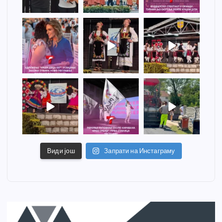
Види још
Запрати на Инстаграму