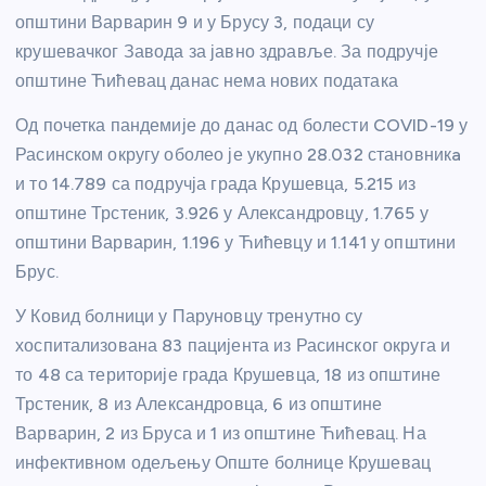
општини Варварин 9 и у Брусу 3, подаци су
крушевачког Завода за јавно здравље. За подручје
општине Ћићевац данас нема нових података
Од почетка пандемије до данас од болести COVID-19 у
Расинском округу оболео је укупно 28.032 становникa
и то 14.789 са подручја града Крушевца, 5.215 из
општине Трстеник, 3.926 у Александровцу, 1.765 у
општини Варварин, 1.196 у Ћићевцу и 1.141 у општини
Брус.
У Ковид болници у Паруновцу тренутно су
хоспитализована 83 пацијента из Расинског округа и
то 48 са територије града Крушевца, 18 из општине
Трстеник, 8 из Александровца, 6 из општине
Варварин, 2 из Бруса и 1 из општине Ћићевац. На
инфективном одељењу Опште болнице Крушевац