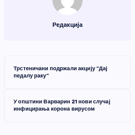
Редакција
К
Трстеничани подржали акцију “Дај
р
педалу раку”
е
У општини Варварин 21 нови случај
т
инфицирања корона вирусом
а