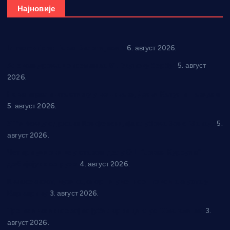
Најновије
In memoriam: Тања Вилотијевић
6. август 2026.
Александровац спреман за 61. “Жупску бербу”
5. август
2026.
Нова игралишта стижу у Бошњане, Доњи Катун и Парцане
5. август 2026.
У Ћићевцу одржана Конференција клубова Зоне “Запад”
5.
август 2026.
Четири учионице у старом делу ОШ “Јован Курсула”
добијају ново рухо
4. август 2026.
Књижевност, музика, спорт и уметност током августа у
Варварину
3. август 2026.
Трстеничанин освојио јубиларни циклус “Слагалице”
3.
август 2026.