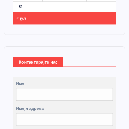
31
« јул
Контактирајте нас
Име
Имејл адреса