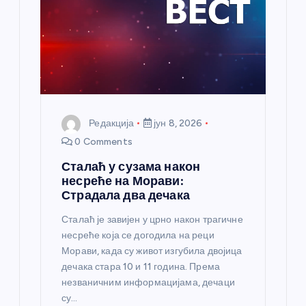
н
к
а
Редакција
јун 8, 2026
0 Comments
Сталаћ у сузама након
несреће на Морави:
Страдала два дечака
Сталаћ је завијен у црно након трагичне
несреће која се догодила на реци
Морави, када су живот изгубила двојица
дечака стара 10 и 11 година. Према
незваничним информацијама, дечаци
су…