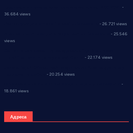
Планска искључења електричне енергије за 19.05.2021.
-
36.684 views
Реконструкција хотела “Плажа” у Варварину
- 26.721 views
Апел за помоћ породици Марковић из Варварина
- 25.546
views
Саопштење и демант Дома здравља “Др Властимир
Годић” на текст који кружи фејсбуком
- 22.174 views
Јелена Вујић-Обрадовић представник Александровца у
Парламенту Србије
- 20.254 views
Откривена илегална штампарија новца код Варварина
-
18.861 views
Адреса