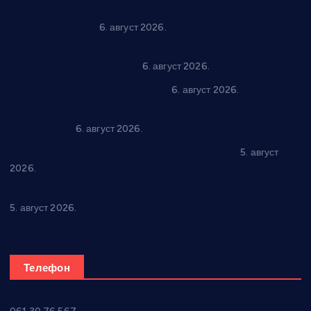
“Трстеник на Морави” од 10. до 16. августа: Богат програм
за све генерације
6. август 2026.
“Да се ради и гради по твом”: Трстеник улаже 4 милиона
динара у пројекте грађана
6. август 2026.
In memoriam: Тања Вилотијевић
6. август 2026.
Даница Петровић оживљава лик и дело Десанке
Максимовић
6. август 2026.
Александровац спреман за 61. “Жупску бербу”
5. август
2026.
Нова игралишта стижу у Бошњане, Доњи Катун и Парцане
5. август 2026.
Телефон