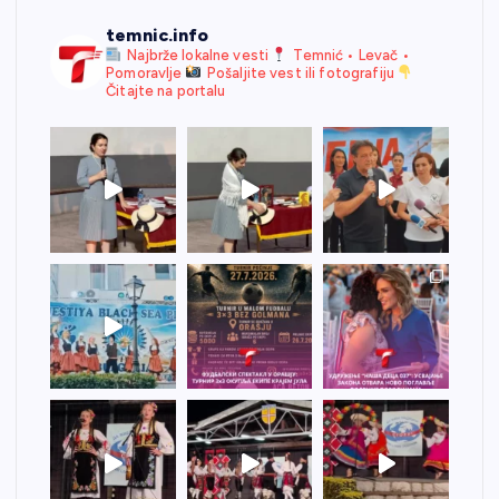
temnic.info
Najbrže lokalne vesti
Temnić • Levač •
Pomoravlje
Pošaljite vest ili fotografiju
Čitajte na portalu