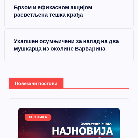
К
Брзом и ефикасном акцијом
р
расветљена тешка крађа
е
Ухапшен осумњичени за напад на два
т
мушкарца из околине Варварина
а
њ
Повезани постови
е
ч
л
ХРОНИКА
а