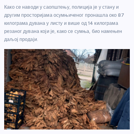
Како се наводи у саопштењу, полиција је у стану и
другим просторијама осумњиченог пронашла око 87
килограма дувана у листу и више од 14 килограма
резаног дувана који је, како се сумња, био намењен
даљој продаји.