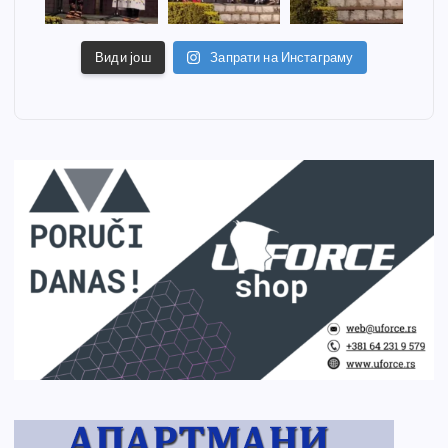
Види још
Запрати на Инстаграму