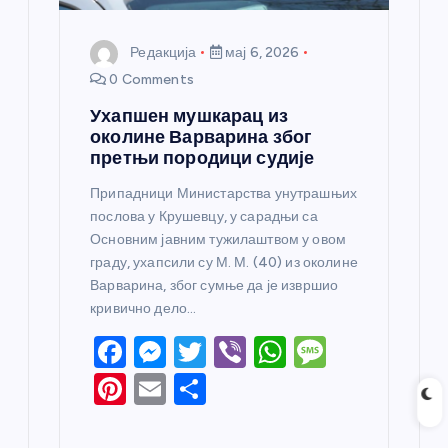
Редакција
мај 6, 2026
0 Comments
Ухапшен мушкарац из
околине Варварина због
претњи породици судије
Припадници Министарства унутрашњих
послова у Крушевцу, у сарадњи са
Основним јавним тужилаштвом у овом
граду, ухапсили су М. М. (40) из околине
Варварина, због сумње да је извршио
кривично дело…
F
M
T
Vi
W
M
a
e
w
b
h
e
Pi
E
S
c
ss
itt
er
at
ss
nt
m
h