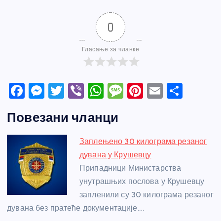
0
Гласање за чланке
F
M
T
Vi
W
M
Pi
E
S
a
e
w
b
h
e
nt
m
h
Повезани чланци
c
ss
itt
er
at
ss
er
ail
ar
e
e
er
s
a
e
e
Заплењено 30 килограма резаног
b
n
A
g
st
дувана у Крушевцу
o
g
p
e
Припадници Министарства
o
er
p
унутрашњих послова у Крушевцу
запленили су 30 килограма резаног
k
дувана без пратеће документације.…