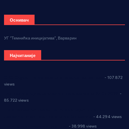
Оснивач
УГ “Темнићка иницијатива”, Варварин
Најчитаније
СНС: Осуда говора мржње и насиља над женама
- 107.872
views
Планска искључења електричне енергије за 27.07.2022.
-
85.722 views
Горан Макрагић директор, Ђорђе Бајић спортски
директор новог прволигаша из Варварина
- 44.294 views
Цене на крушевачким пијацама
- 38.998 views