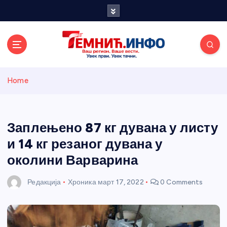
S
k
i
p
t
o
Темнићки
c
Home
o
n
информативн
t
e
Заплењено 87 кг дувана у листу
и портал
n
и 14 кг резаног дувана у
t
околини Варварина
Редакција
Хроника
март 17, 2022
0 Comments