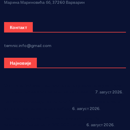
Марина Мариновића бб, 37260 Варварин
Контакт
temnic.info@gmail.com
Најновије
Општина Ћићевац наставља да подржава предузетнике:
10 нових субвенција за самозапошљавање
7. август 2026.
Вражогрнци чувају традицију: “Михољски сусрети села”
уз спортска надметања и забаву
6. август 2026.
Варварин подржао 25 нових предузетника: За
самозапошљавање по 380.000 динара
6. август 2026.