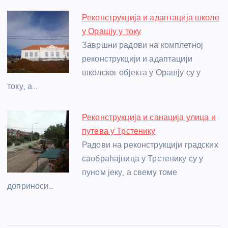
Реконструкција и адаптација школе
у Орашју у току
Завршни радови на комплетној
реконструкцији и адаптацији
школског објекта у Орашју су у
току, а…
Реконструкција и санација улица и
путева у Трстенику
Радови на реконструкцији градских
саобраћајница у Трстенику су у
пуном јеку, а свему томе
доприноси…