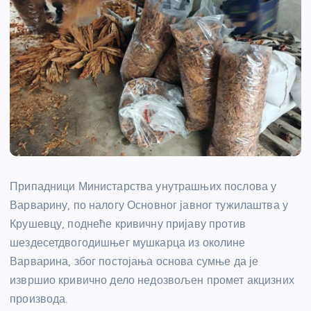
Припадници Министарства унутрашњих послова у
Варварину, по налогу Основног јавног тужилаштва у
Крушевцу, поднеће кривичну пријаву против
шездесетдвогодишњег мушкарца из околине
Варварина, због постојања основа сумње да је
извршио кривично дело недозвољен промет акцизних
производа.