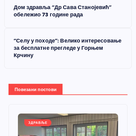
К
Дом здравља “Др Сава Станојевић”
р
обележио 73 године рада
е
“Селу у походе”: Велико интересовање
т
за бесплатне прегледе у Горњем
Крчину
а
њ
е
Повезани постови
ч
л
ЗДРАВЉЕ
а