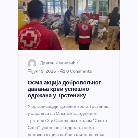
н
к
а
Драган Ивановић
јул 15, 2026
0 Comments
Осма акција добровољног
давања крви успешно
одржана у Трстенику
У организацији Црвеног крста Трстеник,
у сарадњи са Месном заједницом
Трстеник 2 и Основном школом “Свети
Сава”, успешно је одржана осма
редовна акција добровољног давања