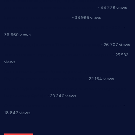
Горан Макрагић директор, Ђорђе Бајић спортски
директор новог прволигаша из Варварина
- 44.278 views
Цене на крушевачким пијацама
- 38.986 views
Планска искључења електричне енергије за 19.05.2021.
-
36.660 views
Реконструкција хотела “Плажа” у Варварину
- 26.707 views
Апел за помоћ породици Марковић из Варварина
- 25.532
views
Саопштење и демант Дома здравља “Др Властимир
Годић” на текст који кружи фејсбуком
- 22.164 views
Јелена Вујић-Обрадовић представник Александровца у
Парламенту Србије
- 20.240 views
Откривена илегална штампарија новца код Варварина
-
18.847 views