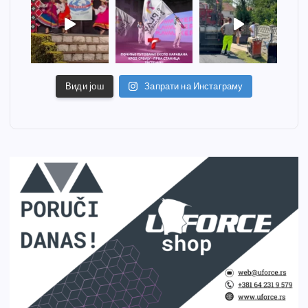
Види још
Запрати на Инстаграму