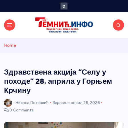
S
k
i
p
t
o
Темнићки
c
Home
o
n
информативн
t
e
Здравствена акција “Селу у
и портал
n
походе” 28. априла у Горњем
t
Крчину
Никола Петровић
Здравље
април 26, 2026
0 Comments