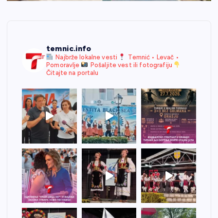
temnic.info
Najbrže lokalne vesti
Temnić • Levač •
Pomoravlje
Pošaljite vest ili fotografiju
Čitajte na portalu