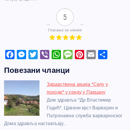
5
Гласање за чланке
F
M
T
Vi
W
M
Pi
E
S
a
e
w
b
h
e
nt
m
h
Повезани чланци
c
ss
itt
er
at
ss
er
ail
ar
e
e
er
s
a
e
e
Здравствена акција "Селу у
b
n
A
g
st
походе" у среду у Парцану
o
g
p
e
Дом здравља "Др Властимир
o
er
p
Годић", Црвени крст Варварин и
Патронажна служба варваринског
k
Дома здравља настављају…