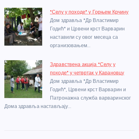
"Селу у походе" у Горњем Крчину
Дом здравља "Др Властимир
Годић" и Црвени крст Варварин
наставили су овог месеца са
организовањем…
Здравствена акција "Селу у
походе" у четвртак у Карановцу
Дом здравља "Др Властимир
Годић", Црвени крст Варварин и
Патронажна служба варваринског
Дома здравља настављају…