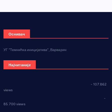
Оснивач
УГ “Темнићка иницијатива”, Варварин
Најчитаније
СНС: Осуда говора мржње и насиља над женама
- 107.862
views
Планска искључења електричне енергије за 27.07.2022.
-
85.700 views