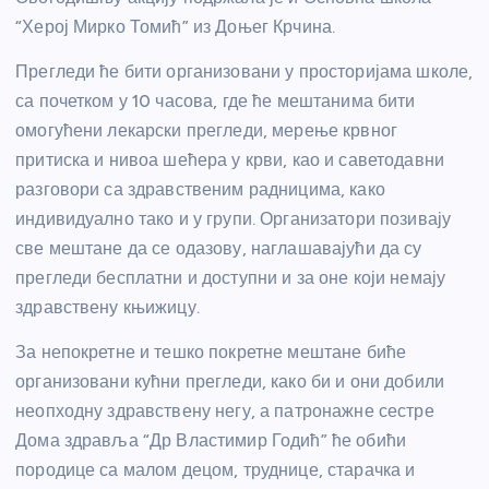
“Херој Мирко Томић” из Доњег Крчина.
Прегледи ће бити организовани у просторијама школе,
са почетком у 10 часова, где ће мештанима бити
омогућени лекарски прегледи, мерење крвног
притиска и нивоа шећера у крви, као и саветодавни
разговори са здравственим радницима, како
индивидуално тако и у групи. Организатори позивају
све мештане да се одазову, наглашавајући да су
прегледи бесплатни и доступни и за оне који немају
здравствену књижицу.
За непокретне и тешко покретне мештане биће
организовани кућни прегледи, како би и они добили
неопходну здравствену негу, а патронажне сестре
Дома здравља “Др Властимир Годић” ће обићи
породице са малом децом, труднице, старачка и