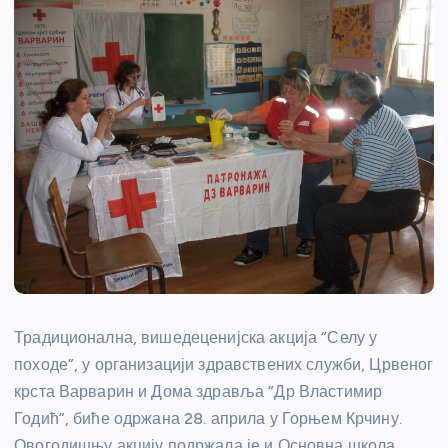
Традиционална, вишедеценијска акција “Селу у
походе”, у организацији здравствених служби, Црвеног
крста Варварин и Дома здравља “Др Властимир
Годић”, биће одржана 28. априла у Горњем Крчину.
Овогодишњу акцију подржала је и Основна школа