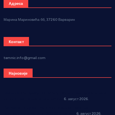
Адреса
Марина Мариновића бб, 37260 Варварин
Контакт
temnic.info@gmail.com
Најновије
Вражогрнци чувају традицију: “Михољски сусрети села”
уз спортска надметања и забаву
6. август 2026.
Варварин подржао 25 нових предузетника: За
самозапошљавање по 380.000 динара
6. август 2026.