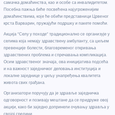
самачка домаћинства, као и особе са инвалидитетом.
Посебна пажња биће посвећена најугроженијим
домаћинствима, које ће обићи представници Црвеног
крста Варварин, пружајући подршку и пакете помоћи.
Акција “Селу у походе” традиционално се организује у
селима која немају здравствену амбуланту, са циљем
превенције болести, благовременог откривања
здравствених проблема и спречавања компликација.
Осим здравственог значаја, ова иницијатива подсећа
и на важност заједничког деловања институција и
локалне заједнице у циљу унапређења квалитета
живота свих грађана.
Организатори поручују да је здравље заједничка
одговорност и позивају мештане да се придруже овој
акцији, како би заједно допринели очувању здравља у
својој средини.