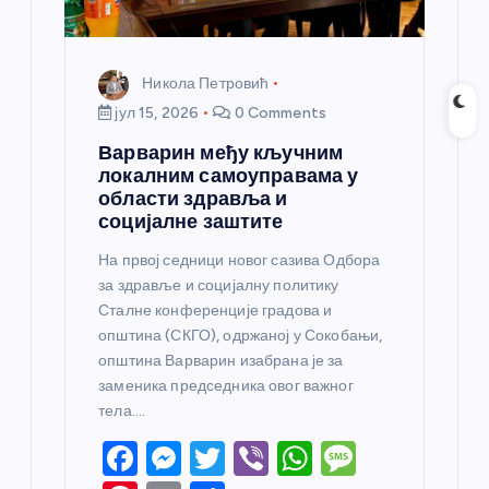
Никола Петровић
јул 15, 2026
0 Comments
Варварин међу кључним
локалним самоуправама у
области здравља и
социјалне заштите
На првој седници новог сазива Одбора
за здравље и социјалну политику
Сталне конференције градова и
општина (СКГО), одржаној у Сокобањи,
општина Варварин изабрана је за
заменика председника овог важног
тела.…
F
M
T
Vi
W
M