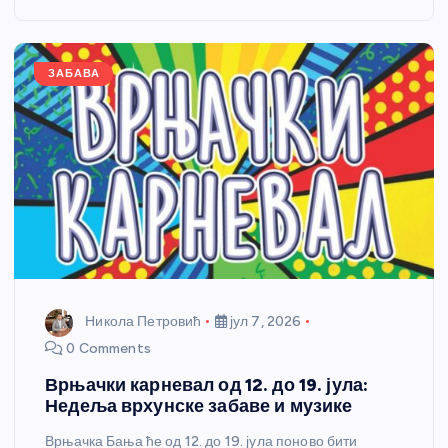
o
g
p
e
o
er
p
k
ЗАБАВА
Никола Петровић
јул 7, 2026
0 Comments
Врњачки карневал од 12. до 19. јула:
Недеља врхунске забаве и музике
Врњачка Бања ће од 12. до 19. јула поново бити