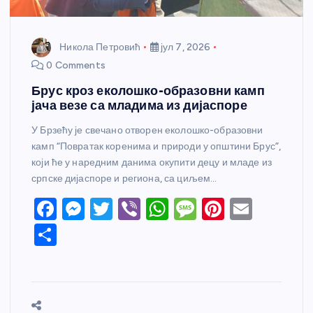
Никола Петровић
јул 7, 2026
0 Comments
Брус кроз еколошко-образовни камп
јача везе са младима из дијаспоре
У Брзећу је свечано отворен еколошко-образовни
камп “Повратак коренима и природи у општини Брус”,
који ће у наредним данима окупити децу и младе из
српске дијаспоре и региона, са циљем…
F
M
T
Vi
W
M
Pi
E
a
e
w
b
h
e
nt
m
S
c
ss
itt
er
at
ss
er
ail
h
e
e
er
s
a
e
ar
b
n
A
g
st
e