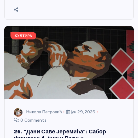
b
n
A
g
st
e
o
g
p
e
o
er
p
k
КУЛТУРА
Никола Петровић
јун 29, 2026
0 Comments
26. “Дани Саве Јеремића”: Сабор
фрулаша 4. јула у Ражњу