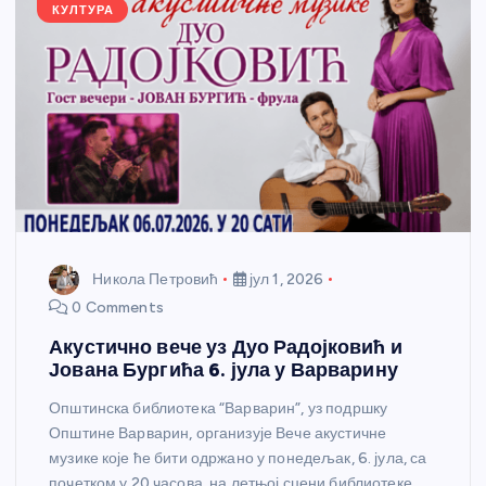
k
КУЛТУРА
Никола Петровић
јул 1, 2026
0 Comments
Акустично вече уз Дуо Радојковић и
Јована Бургића 6. јула у Варварину
Општинска библиотека “Варварин”, уз подршку
Општине Варварин, организује Вече акустичне
музике које ће бити одржано у понедељак, 6. јула, са
почетком у 20 часова, на летњој сцени библиотеке.