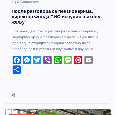
0 Comments
После разговора са пензионерима,
директор Фонда ПИО испунио њихову
жељу
Обећање дато током разговора са пензионерима у
Варварину брзо је претворено у дело. Након што је
један од најстаријих суграђана затражио да се
обезбеде бољи услови за окупљање и дружење…
F
M
T
Vi
W
M
Pi
E
a
e
w
b
h
e
nt
m
S
c
ss
itt
er
at
ss
er
ail
h
e
e
er
s
a
e
ar
b
n
A
g
st
e
o
g
p
e
o
er
p