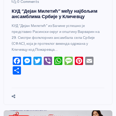
0 Comments
КУД “Дејан Милетић” међу најбољим
ансамблима Србије у Кличевцу
КУД “Дејан Милетић” из Бачине успешно је
представио Расински округ и општину Варварин на
29. Смотри фолклорних ансамбала села Србије
(СФАС), која је протеклог викенда одржана у
Кличевцу код Пожаревца.…
F
M
T
Vi
W
M
Pi
E
a
e
w
b
h
e
nt
m
S
c
ss
itt
er
at
ss
er
ail
h
e
e
er
s
a
e
ar
b
n
A
g
st
e
o
g
p
e
o
er
p