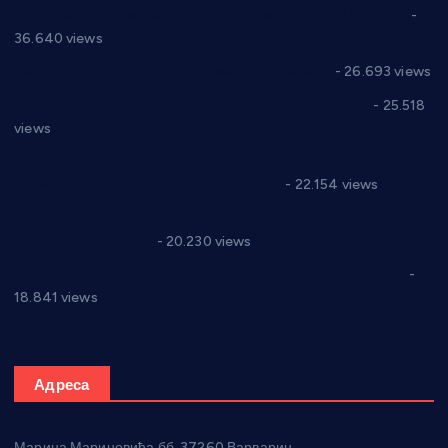
Планска искључења електричне енергије за 19.05.2021.
-
36.640 views
Реконструкција хотела “Плажа” у Варварину
- 26.693 views
Апел за помоћ породици Марковић из Варварина
- 25.518
views
Саопштење и демант Дома здравља “Др Властимир
Годић” на текст који кружи фејсбуком
- 22.154 views
Јелена Вујић-Обрадовић представник Александровца у
Парламенту Србије
- 20.230 views
Откривена илегална штампарија новца код Варварина
-
18.841 views
Адреса
Марина Мариновића бб, 37260 Варварин