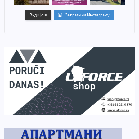
Види још
Запрати на Инстаграму