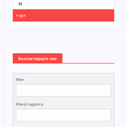
31
« јул
Контактирајте нас
Име
Имејл адреса