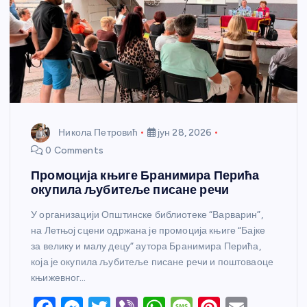
Никола Петровић
јун 28, 2026
0 Comments
Промоција књиге Бранимира Перића
окупила љубитеље писане речи
У организацији Општинске библиотеке “Варварин”,
на Летњој сцени одржана је промоција књиге “Бајке
за велику и малу децу” аутора Бранимира Перића,
која је окупила љубитеље писане речи и поштоваоце
књижевног…