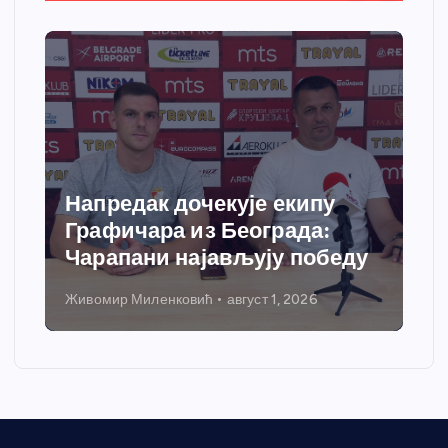
Спортски центар “Ћићевац”
добија савремени систем
грејања
Никола Петровић
јул 31, 2026