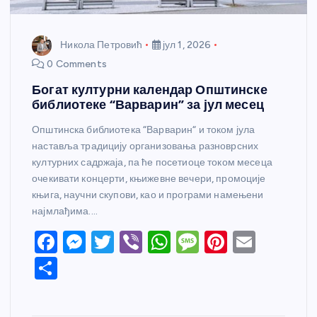
Никола Петровић
јул 1, 2026
0 Comments
Богат културни календар Општинске
библиотеке “Варварин” за јул месец
Општинска библиотека “Варварин“ и током јула
наставља традицију организовања разноврсних
културних садржаја, па ће посетиоце током месеца
очекивати концерти, књижевне вечери, промоције
књига, научни скупови, као и програми намењени
најмлађима.…
F
M
T
Vi
W
M
Pi
E
a
e
w
b
h
e
nt
m
S
c
ss
itt
er
at
ss
er
ail
h
e
e
er
s
a
e
ar