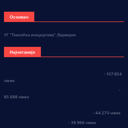
Оснивач
УГ “Темнићка иницијатива”, Варварин
Најчитаније
СНС: Осуда говора мржње и насиља над женама
- 107.854
views
Планска искључења електричне енергије за 27.07.2022.
-
85.688 views
Горан Макрагић директор, Ђорђе Бајић спортски
директор новог прволигаша из Варварина
- 44.270 views
Цене на крушевачким пијацама
- 38.966 views