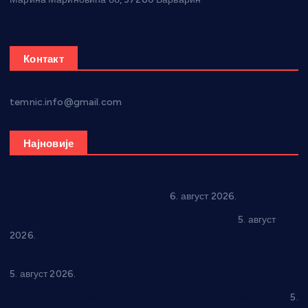
Контакт
temnic.info@gmail.com
Најновије
In memoriam: Тања Вилотијевић
6. август 2026.
Александровац спреман за 61. “Жупску бербу”
5. август
2026.
Нова игралишта стижу у Бошњане, Доњи Катун и Парцане
5. август 2026.
У Ћићевцу одржана Конференција клубова Зоне “Запад”
5.