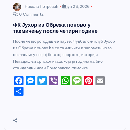
Никола Петровић
јун 28, 2026
0 Comments
ФК Јухор из Обрежа поново у
такмичењу после четири године
После четворогодишње паузе, Фудбалски клуб Јухор
из Обрежа поново ће се такмичити и започети ново
поглавље у својој богатој спортској историји.
Некадашњи српсколигаш, који је годинама био
стандардни члан Поморавско-тимочке…
F
M
T
Vi
W
M
Pi
E
a
e
w
b
h
e
nt
m
S
c
ss
itt
er
at
ss
er
ail
h
e
e
er
s
a
e
ar
b
n
A
g
st
e
o
g
p
e