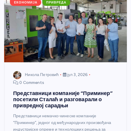
k
ЕКОНОМИЈА
ПРИВРЕДА
Никола Петровић
јул 3, 2026
0 Comments
Представници компаније “Приминер”
посетили Сталаћ и разговарали о
привредној сарадњи
Представници немачко-кинеске компаније
“Приминер”, једног од међународних произвођача
индустријске опреме и технолошких решења за