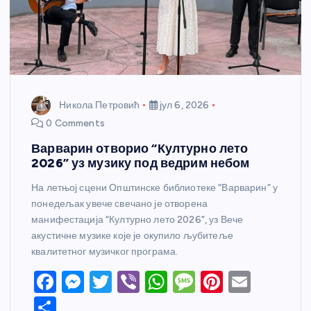
Никола Петровић
јул 6, 2026
0 Comments
Варварин отворио “Културно лето
2026” уз музику под ведрим небом
На летњој сцени Општинске библиотеке “Варварин” у
понедељак увече свечано је отворена
манифестација “Културно лето 2026”, уз Вече
акустичне музике које је окупило љубитеље
квалитетног музичког програма.
F
M
T
Vi
W
M
Pi
E
a
e
w
b
h
e
nt
m
S