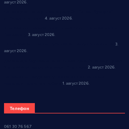
август 2026.
Четири учионице у старом делу ОШ “Јован Курсула”
добијају ново рухо
4. август 2026.
Књижевност, музика, спорт и уметност током августа у
Варварину
3. август 2026.
Трстеничанин освојио јубиларни циклус “Слагалице”
3.
август 2026.
Делегација Крушевца на прослави Дана Липецка у Русији:
Унапређење сарадње у свим областима
2. август 2026.
Напредак дочекује екипу Графичара из Београда:
Чарапани најављују победу
1. август 2026.
Телефон
061 30 76 567