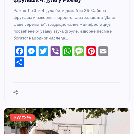
Ражањ ће 3. и 4. јула бити домаћин 26. Сабора
фрулаша и изворног народног стваралаштва “Дани
Саве Јеремића”, традиционалне манифестације
посвећене очувању звука фруле, изворне песме и
богатог народног наслеђа…
F
M
T
Vi
W
M
Pi
E
a
e
w
b
h
e
nt
m
S
c
ss
itt
er
at
ss
er
ail
h
e
e
er
s
a
e
ar
b
n
A
g
st
e
o
g
p
e
o
er
p
k
КУЛТУРА