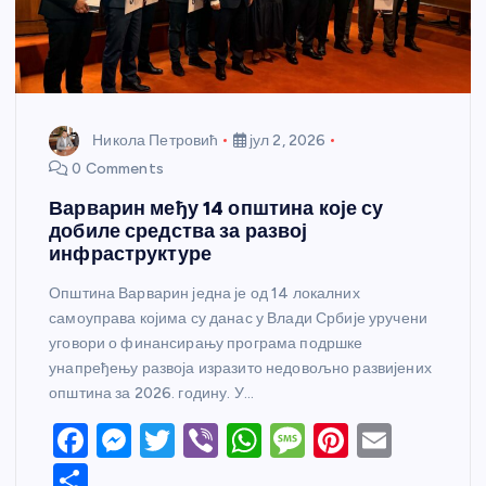
Никола Петровић
јул 2, 2026
0 Comments
Варварин међу 14 општина које су
добиле средства за развој
инфраструктуре
Општина Варварин једна је од 14 локалних
самоуправа којима су данас у Влади Србије уручени
уговори о финансирању програма подршке
унапређењу развоја изразито недовољно развијених
општина за 2026. годину. У…
F
M
T
Vi
W
M
Pi
E
a
e
w
b
h
e
nt
m
S