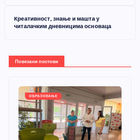
е
т
Креативност, знање и машта у
читалачким дневницима основаца
а
њ
е
Повезани постови
ч
л
ОБРАЗОВАЊЕ
а
н
к