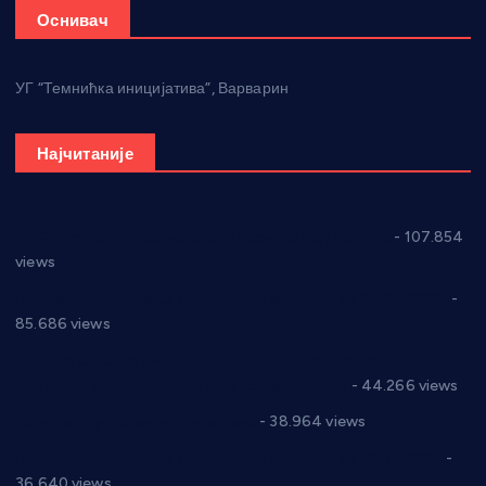
Оснивач
УГ “Темнићка иницијатива”, Варварин
Најчитаније
СНС: Осуда говора мржње и насиља над женама
- 107.854
views
Планска искључења електричне енергије за 27.07.2022.
-
85.686 views
Горан Макрагић директор, Ђорђе Бајић спортски
директор новог прволигаша из Варварина
- 44.266 views
Цене на крушевачким пијацама
- 38.964 views
Планска искључења електричне енергије за 19.05.2021.
-
36.640 views