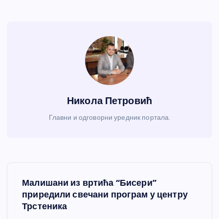
Никола Петровић
Главни и одговорни уредник портала.
К
Малишани из вртића “Бисери”
р
приредили свечани програм у центру
Трстеника