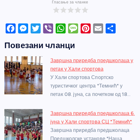
Гласање за чланке
F
M
T
Vi
W
M
Pi
E
S
a
e
w
b
h
e
nt
m
h
Повезани чланци
c
ss
itt
er
at
ss
er
ail
ar
e
e
er
s
a
e
e
Завршна приредба предшколаца у
b
n
A
g
st
петак у Хали спортова
o
g
p
e
У Хали спортова Спортско
o
er
p
туристичког центра "Темнић" у
петак 08. јуна, са почетком од 18…
k
Завршна приредба предшколаца 6.
јуна у Хали спортова СЦ "Темнић"
Завршна приредба предшколаца
Предшколске установе "Наша