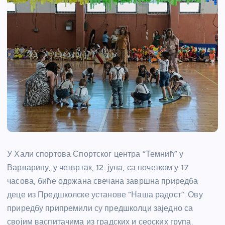
У Хали спортова Спортског центра “Темнић” у
Варварину, у четвртак, 12. јуна, са почетком у 17
часова, биће одржана свечана завршна приредба
деце из Предшколске установе “Наша радост”. Ову
приредбу припремили су предшколци заједно са
својим васпитачима из градских и сеоских група.