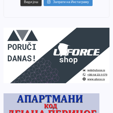
Види још
Запрати на Инстаграму