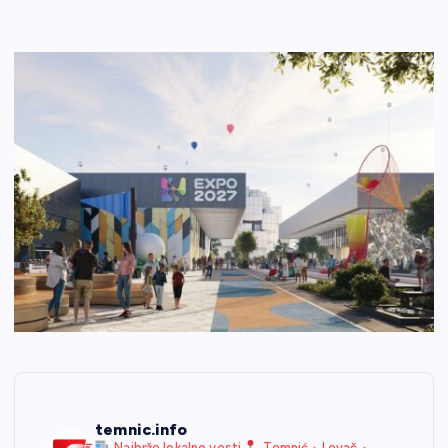
temnic.info
Najbrže lokalne vesti
Temnić • Levač •