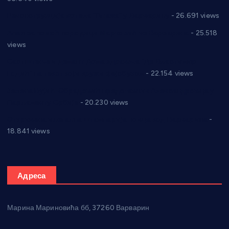
Реконструкција хотела “Плажа” у Варварину
- 26.691 views
Апел за помоћ породици Марковић из Варварина
- 25.518
views
Саопштење и демант Дома здравља “Др Властимир
Годић” на текст који кружи фејсбуком
- 22.154 views
Јелена Вујић-Обрадовић представник Александровца у
Парламенту Србије
- 20.230 views
Откривена илегална штампарија новца код Варварина
-
18.841 views
Адреса
Марина Мариновића бб, 37260 Варварин