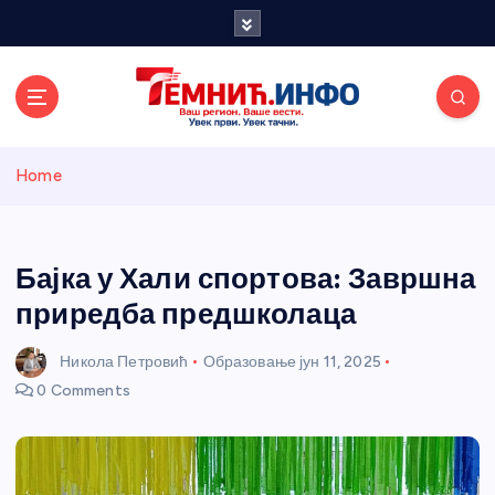
S
k
i
p
t
o
Темнићки
c
Home
o
n
информативн
t
e
Бајка у Хали спортова: Завршна
и портал
n
приредба предшколаца
t
Никола Петровић
Образовање
јун 11, 2025
0 Comments