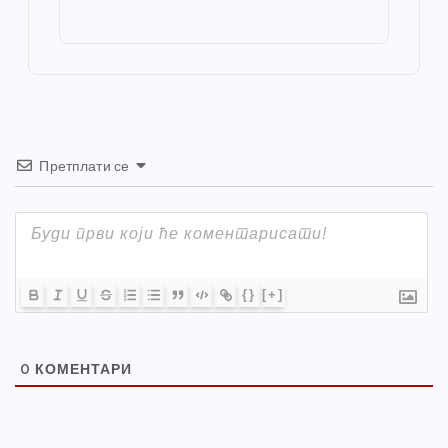
o
g
p
e
st
o
er
p
k
Претплати се
{}
[+]
0
КОМЕНТАРИ