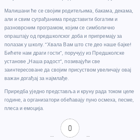
Малишани ће се својим родитељима, бакама, декама,
али и свим суграђанима представити богатим и
разноврсним програмом, којим се симболично
опраштају од предшколског доба и припремају за
полазак у школу. “Хвала Вам што сте део наше бајке!
Бићете нам драги гости”, поручују из Предшколске
установе „Наша радост“, позивајући све
заинтересоване да својим присуством увеличају овај
важан догађај за најмлађе.
Приредба уједно представља и круну рада током целе
године, а организатори обећавају пуно осмеха, песме,
плеса и емоција.
0