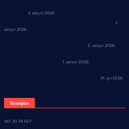
Књижевност, музика, спорт и уметност током августа у
Варварину
3. август 2026.
Трстеничанин освојио јубиларни циклус “Слагалице”
3.
август 2026.
Делегација Крушевца на прослави Дана Липецка у Русији:
Унапређење сарадње у свим областима
2. август 2026.
Напредак дочекује екипу Графичара из Београда:
Чарапани најављују победу
1. август 2026.
Ражањ промовисао домаћу производњу на
традиционалној манифестацији “Дани купине”
31. јул 2026.
Телефон
061 30 76 567