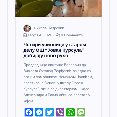
а
Никола Петровић
август 4, 2026
0 Comments
Четири учионице у старом
делу ОШ “Јован Курсула”
добијају ново рухо
Председница општине Варварин др
Виолета Лутовац Ђурђевић, заједно са
својим помоћником Немањом Чолићем,
посетила је Основну школу “Јован
Курсула”, где је са директорком школе
Александром Ракић обишла простор у
којем…
F
M
T
Vi
W
M