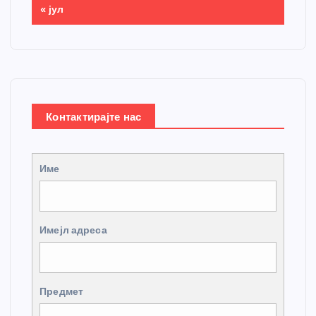
« јул
Контактирајте нас
Име
Имејл адреса
Предмет