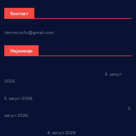
Контакт
temnic.info@gmail.com
Најновије
Александровац спреман за 61. “Жупску бербу”
5. август
2026.
Нова игралишта стижу у Бошњане, Доњи Катун и Парцане
5. август 2026.
У Ћићевцу одржана Конференција клубова Зоне “Запад”
5.
август 2026.
Четири учионице у старом делу ОШ “Јован Курсула”
добијају ново рухо
4. август 2026.