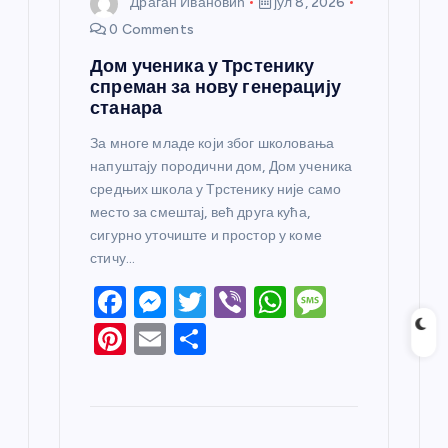
Драган Ивановић
јул 8, 2026
0 Comments
Дом ученика у Трстенику
спреман за нову генерацију
станара
За многе младе који због школовања
напуштају породични дом, Дом ученика
средњих школа у Трстенику није само
место за смештај, већ друга кућа,
сигурно уточиште и простор у коме
стичу…
F
M
T
Vi
W
M
a
e
w
b
h
e
Pi
E
S
c
ss
itt
er
at
ss
nt
m
h
e
e
er
s
a
er
ail
ar
b
n
A
g
e
e