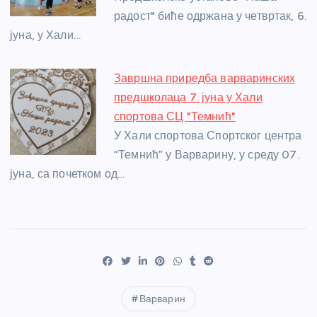
радост" биће одржана у четвртак, 6.
јуна, у Хали…
Завршна приредба варваринских
предшколаца 7. јуна у Хали
спортова СЦ "Темнић"
У Хали спортова Спортског центра
“Темнић” у Варварину, у среду 07.
јуна, са почетком од…
Варварин