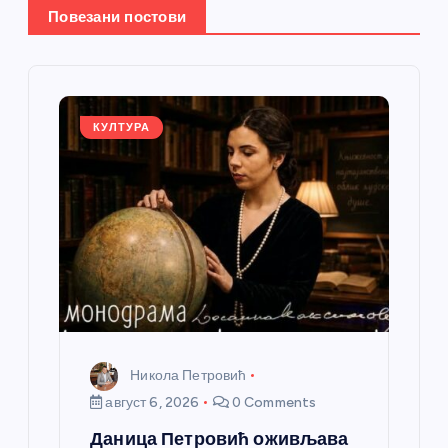
Повезани постови
ч
л
а
КУЛТУРА
н
к
а
Никола Петровић
август 6, 2026
0 Comments
Даница Петровић оживљава