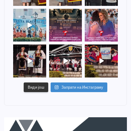
Види још
Запрати на Инстаграму