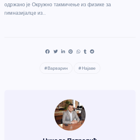
одржано је Окружно такмичење из физике за
гимназијалце из…
Варварин
Најаве