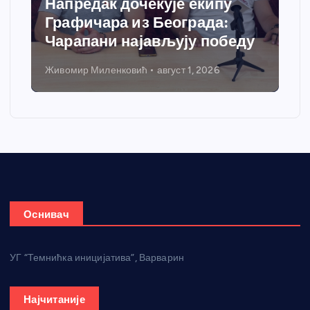
Спортски центар “Ћићевац”
добија савремени систем
у
грејања
Никола Петровић
јул 31, 2026
Оснивач
УГ “Темнићка иницијатива”, Варварин
Најчитаније