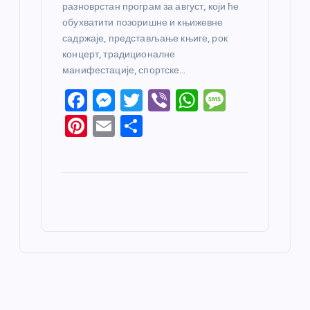
разноврстан програм за август, који ће
обухватити позоришне и књижевне
садржаје, представљање књиге, рок
концерт, традиционалне
манифестације, спортске…
F
M
T
Vi
W
M
a
e
w
b
h
e
Pi
E
S
c
ss
itt
er
at
ss
nt
m
h
e
e
er
s
a
er
ail
ar
b
n
A
g
e
e
o
g
p
e
st
o
er
p
k