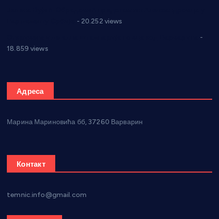
Јелена Вујић-Обрадовић представник Александровца у
Парламенту Србије
- 20.252 views
Откривена илегална штампарија новца код Варварина
-
18.859 views
Адреса
Марина Мариновића бб, 37260 Варварин
Контакт
temnic.info@gmail.com