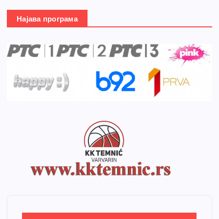
Најава програма