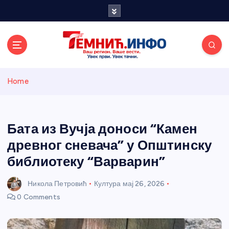
S
k
i
p
t
o
Темнићки
c
Home
o
n
информативн
t
e
Бата из Вучја доноси “Камен
и портал
n
древног сневача” у Општинску
t
библиотеку “Варварин”
Никола Петровић
Култура
мај 26, 2026
0 Comments