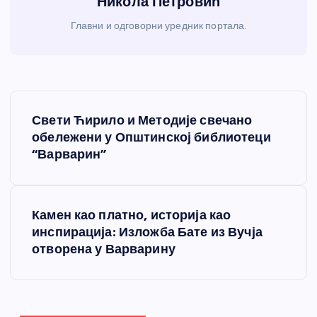
Никола Петровић
Главни и одговорни уредник портала.
К
Свети Ћирило и Методије свечано
р
обележени у Општинској библиотеци
“Варварин”
е
т
Камен као платно, историја као
инспирација: Изложба Бате из Вучја
а
отворена у Варварину
њ
е