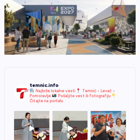
temnic.info
Najbrže lokalne vesti
Temnić • Levač •
Pomoravlje
Pošaljite vest ili fotografiju
Čitajte na portalu