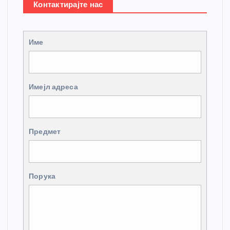
Контактирајте нас
Име
Имејл адреса
Предмет
Порука