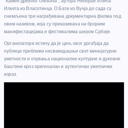
“Камен древног сневача”, аутора Небојше Илића
Илкета из Власотинца. О Бати из Вучја до сада су
снимљена три награђивана документарна филма под
овим називом, која су приказивана на бројним
манифестацијама и фестивалима широм Србије.
Организатори истичу да је циљ овог догађаја да
публици приближи несвакидашњи свет минијатурне
уметности и очувања националне културне и духовне
баштине кроз оригиналан и аутентичан уметнички
израз.