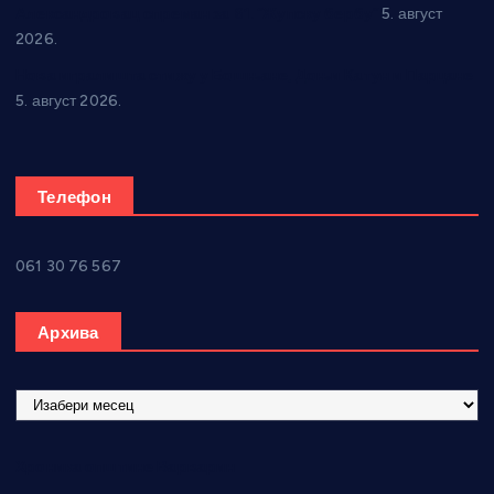
Александровац спреман за 61. “Жупску бербу”
5. август
2026.
Нова игралишта стижу у Бошњане, Доњи Катун и Парцане
5. август 2026.
Телефон
061 30 76 567
Архива
А
р
х
Хроника општине Варварин
и