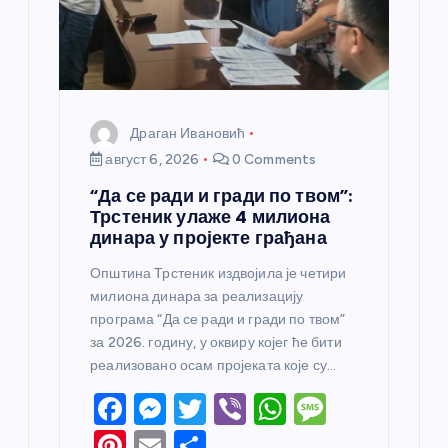
к
а
Драган Ивановић
август 6, 2026
0 Comments
“Да се ради и гради по твом”:
Трстеник улаже 4 милиона
динара у пројекте грађана
Општина Трстеник издвојила је четири
милиона динара за реализацију
програма “Да се ради и гради по твом”
за 2026. годину, у оквиру којег ће бити
реализовано осам пројеката које су…
F
M
T
Vi
W
M
a
e
w
b
h
e
Pi
E
S