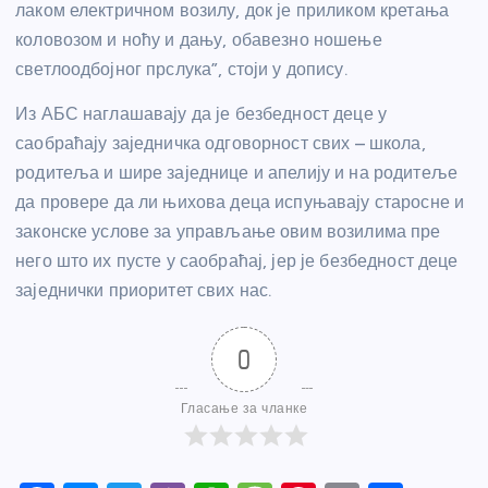
лаком електричном возилу, док је приликом кретања
коловозом и ноћу и дању, обавезно ношење
светлоодбојног прслука”, стоји у допису.
Из АБС наглашавају да је безбедност деце у
саобраћају заједничка одговорност свих – школа,
родитеља и шире заједнице и апелију и на родитеље
да провере да ли њихова деца испуњавају старосне и
законске услове за управљање овим возилима пре
него што их пусте у саобраћај, јер је безбедност деце
заједнички приоритет свих нас.
0
Гласање за чланке