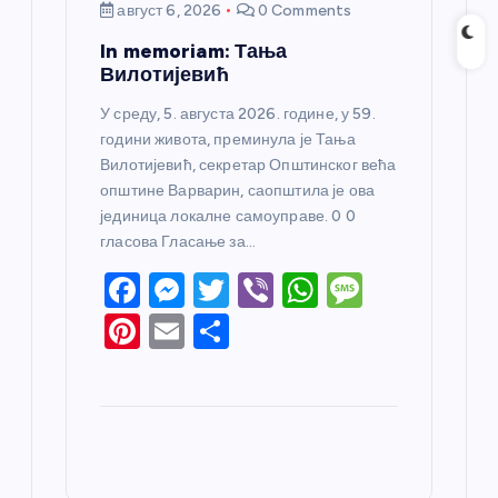
август 6, 2026
0 Comments
In memoriam: Тања
Вилотијевић
У среду, 5. августа 2026. године, у 59.
години живота, преминула је Тања
Вилотијевић, секретар Општинског већа
општине Варварин, саопштила је ова
јединица локалне самоуправе. 0 0
гласова Гласање за…
F
M
T
Vi
W
M
a
e
w
b
h
e
Pi
E
S
c
ss
itt
er
at
ss
nt
m
h
e
e
er
s
a
er
ail
ar
b
n
A
g
e
e
o
g
p
e
st