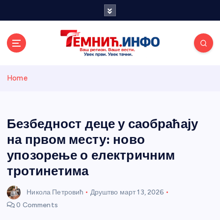
S
k
i
p
t
o
Темнићки
c
Home
o
n
информативн
t
e
Безбедност деце у саобраћају
и портал
n
на првом месту: ново
t
упозорење о електричним
тротинетима
Никола Петровић
Друштво
март 13, 2026
0 Comments