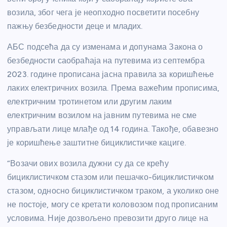
возила, због чега је неопходно посветити посебну
пажњу безбедности деце и младих.
АБС подсећа да су изменама и допунама Закона о
безбедности саобраћаја на путевима из септембра
2023. године прописана јасна правила за коришћење
лаких електричних возила. Према важећим прописима,
електричним тротинетом или другим лаким
електричним возилом на јавним путевима не сме
управљати лице млађе од 14 година. Такође, обавезно
је коришћење заштитне бициклистичке кациге.
“Возачи ових возила дужни су да се крећу
бициклистичком стазом или пешачко-бициклистичком
стазом, односно бициклистичком траком, а уколико оне
не постоје, могу се кретати коловозом под прописаним
условима. Није дозвољено превозити друго лице на