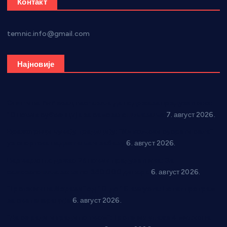
Контакт
temnic.info@gmail.com
Најновије
Општина Ћићевац наставља да подржава предузетнике:
10 нових субвенција за самозапошљавање
7. август 2026.
Вражогрнци чувају традицију: “Михољски сусрети села”
уз спортска надметања и забаву
6. август 2026.
Варварин подржао 25 нових предузетника: За
самозапошљавање по 380.000 динара
6. август 2026.
“Трстеник на Морави” од 10. до 16. августа: Богат програм
за све генерације
6. август 2026.
“Да се ради и гради по твом”: Трстеник улаже 4 милиона