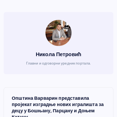
Никола Петровић
Главни и одговорни уредник портала.
К
Општина Варварин представила
р
пројекат изградње нових игралишта за
децу у Бошњану, Парцану и Доњем