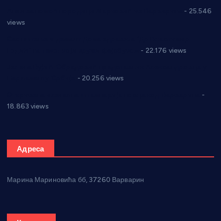
Апел за помоћ породици Марковић из Варварина
- 25.546
views
Саопштење и демант Дома здравља “Др Властимир
Годић” на текст који кружи фејсбуком
- 22.176 views
Јелена Вујић-Обрадовић представник Александровца у
Парламенту Србије
- 20.256 views
Откривена илегална штампарија новца код Варварина
-
18.863 views
Адреса
Марина Мариновића бб, 37260 Варварин