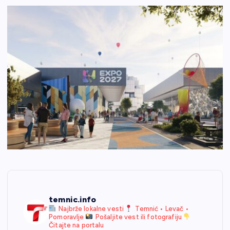
temnic.info
Najbrže lokalne vesti
Temnić • Levač •
Pomoravlje
Pošaljite vest ili fotografiju
Čitajte na portalu