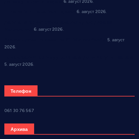
динара у пројекте грађана
6. август 2026.
In memoriam: Тања Вилотијевић
6. август 2026.
Даница Петровић оживљава лик и дело Десанке
Максимовић
6. август 2026.
Александровац спреман за 61. “Жупску бербу”
5. август
2026.
Нова игралишта стижу у Бошњане, Доњи Катун и Парцане
5. август 2026.
Телефон
061 30 76 567
Архива