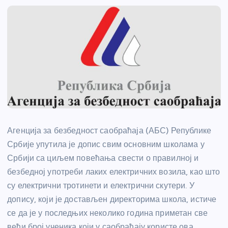
Агенција за безбедност саобраћаја (АБС) Републике
Србије упутила је допис свим основним школама у
Србији са циљем повећања свести о правилној и
безбедној употреби лаких електричних возила, као што
су електрични тротинети и електрични скутери. У
допису, који је достављен директорима школа, истиче
се да је у последњих неколико година приметан све
већи број ученика који у саобраћају користе ова