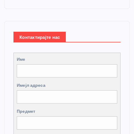
Контактирајте нас
Име
Имејл адреса
Предмет