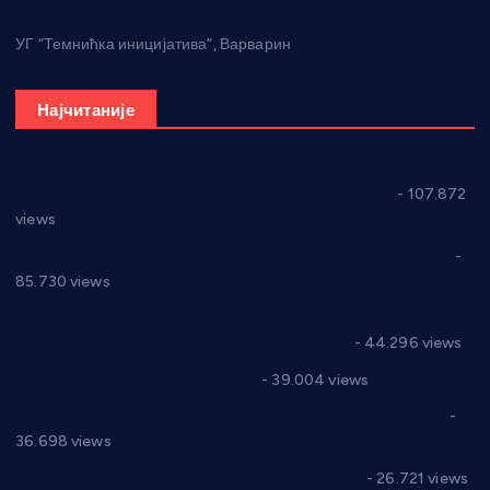
УГ “Темнићка иницијатива”, Варварин
Најчитаније
СНС: Осуда говора мржње и насиља над женама
- 107.872
views
Планска искључења електричне енергије за 27.07.2022.
-
85.730 views
Горан Макрагић директор, Ђорђе Бајић спортски
директор новог прволигаша из Варварина
- 44.296 views
Цене на крушевачким пијацама
- 39.004 views
Планска искључења електричне енергије за 19.05.2021.
-
36.698 views
Реконструкција хотела “Плажа” у Варварину
- 26.721 views