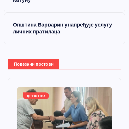
е
Катуну
т
Општина Варварин унапређује услугу
а
личних пратилаца
њ
е
Повезани постови
ч
л
а
ДРУШТВО
н