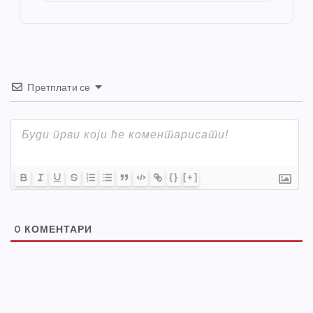
o
er
p
k
Претплати се
{}
[+]
0
КОМЕНТАРИ