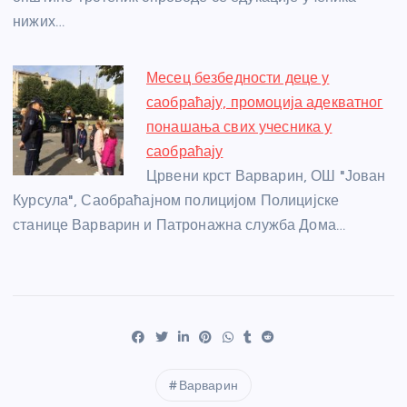
нижих…
Месец безбедности деце у
саобраћају, промоција адекватног
понашања свих учесника у
саобраћају
Црвени крст Варварин, ОШ "Јован
Курсула", Саобраћајном полицијом Полицијске
станице Варварин и Патронажна служба Дома…
Варварин