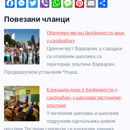
F
M
T
Vi
W
M
Pi
E
S
a
e
w
b
h
e
nt
m
h
Повезани чланци
c
ss
itt
er
at
ss
er
ail
ar
e
e
er
s
a
e
e
Обележен месец безбедности деце
b
n
A
g
st
у саобраћају
o
g
p
e
Црвени крст Варварин, у сарадњи
o
er
p
са основним школама са
територије општине Варварин,
k
Предшколском установим "Наша…
Едукација деце о безбедности у
саобраћају у школама трстеничке
општине
У матичним школама и њиховим
подручним одељењима широм
општине Трстеник спроводе се едукације ученика