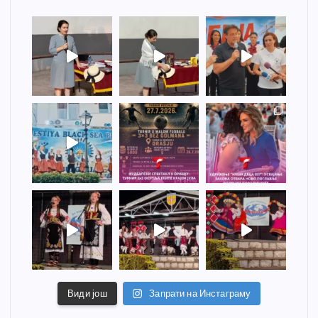
Види још
Запрати на Инстаграму