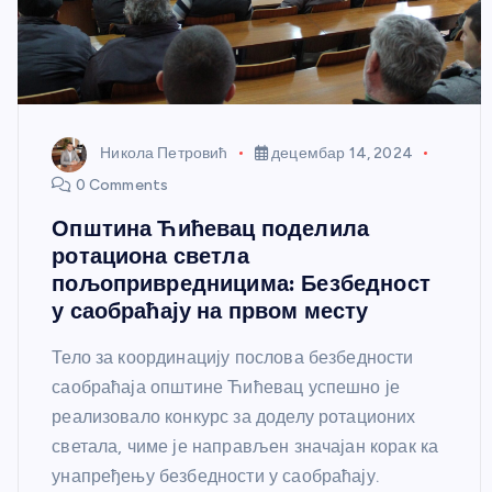
Никола Петровић
децембар 14, 2024
0 Comments
Општина Ћићевац поделила
ротациона светла
пољопривредницима: Безбедност
у саобраћају на првом месту
Тело за координацију послова безбедности
саобраћаја општине Ћићевац успешно је
реализовало конкурс за доделу ротационих
светала, чиме је направљен значајан корак ка
унапређењу безбедности у саобраћају.