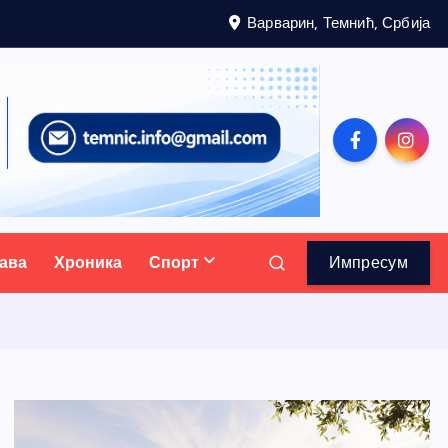
Варварин, Темнић, Србија
ава
Хроника
Спорт
Импресум