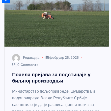
r
s
n
m
A
S
a
t
a
p
h
g
e
i
p
a
e
r
l
r
e
e
s
t
Редакција
фебруар 25, 2025
0 Comments
Почела пријава за подстицаје у
биљној производњи
Министарство пољопривреде, шумарства и
водопривреде Владе Републике Србије
саопштило је да је расписан јавни позив за