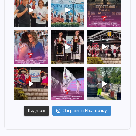
Види још
Запрати на Инстаграму