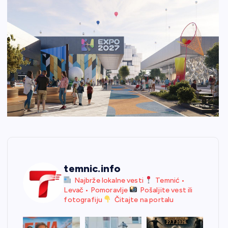
temnic.info
Najbrže lokalne vesti
Temnić •
Levač • Pomoravlje
Pošaljite vest ili
fotografiju
Čitajte na portalu