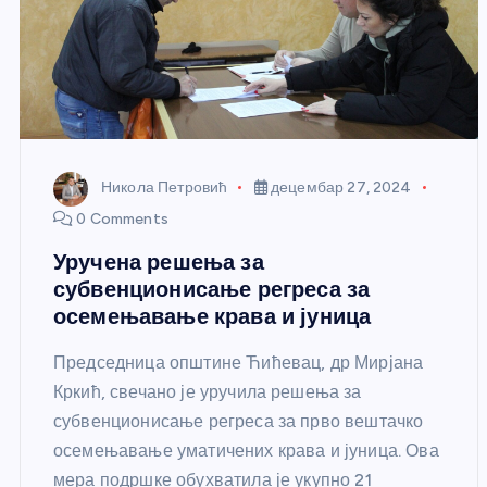
Никола Петровић
децембар 27, 2024
0 Comments
Уручена решења за
субвенционисање регреса за
осемењавање крава и јуница
Председница општине Ћићевац, др Мирјана
Кркић, свечано је уручила решења за
субвенционисање регреса за прво вештачко
осемењавање уматичених крава и јуница. Ова
мера подршке обухватила је укупно 21