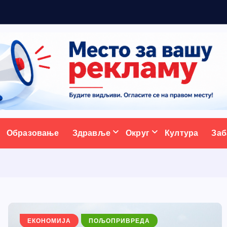
а
д
ативни портал
Образовање
Здравље
Округ
Култура
Заб
ЕКОНОМИЈА
ПОЉОПРИВРЕДА