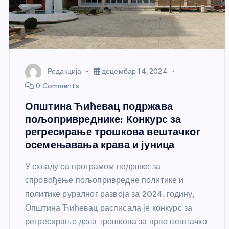
Редакција
децембар 14, 2024
0 Comments
Општина Ћићевац подржава
пољопривреднике: Конкурс за
регресирање трошкова вештачког
осемењавања крава и јуница
У складу са програмом подршке за
спровођење пољопривредне политике и
политике руралног развоја за 2024. годину,
Општина Ћићевац расписала је конкурс за
регресирање дела трошкова за прво вештачко