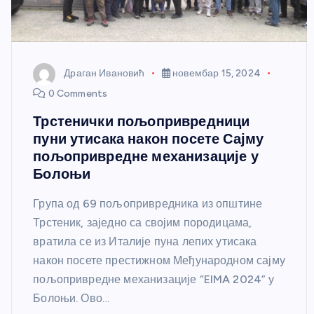
Драган Ивановић
новембар 15, 2024
0 Comments
Трстенички пољопривредници
пуни утисака након посете Сајму
пољопривредне механизације у
Болоњи
Група од 69 пољопривредника из општине
Трстеник, заједно са својим породицама,
вратила се из Италије пуна лепих утисака
након посете престижном Међународном сајму
пољопривредне механизације “EIMA 2024” у
Болоњи. Ово…