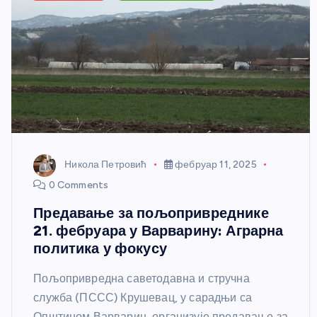
Никола Петровић
фебруар 11, 2025
0 Comments
Предавање за пољопривреднике
21. фебруара у Варварину: Аграрна
политика у фокусу
Пољопривредна саветодавна и стручна
служба (ПССС) Крушевац, у сарадњи са
Општином Варварин, организује предавање за