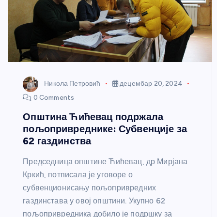
Никола Петровић
децембар 20, 2024
0 Comments
Општина Ћићевац подржала
пољопривреднике: Субвенције за
62 газдинства
Председница општине Ћићевац, др Мирјана
Кркић, потписала је уговоре о
субвенционисању пољопривредних
газдинстава у овој општини. Укупно 62
пољопривредника добило је подршку за