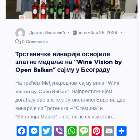
Драган Ивановић
новембар 26, 2024
0 Comments
Трстеничке винарије освојиле
златне медаље на “Wine Vision by
Open Balkan” сајму у Београду
На трећем Међународном сајму вина “Wine
Vision by Open Balkan”, најпрестижнијем
догађају ове врсте у Југоисточној Европи, две
винарије из Трстеника – “Стемина” и
“Винарија Марко” – постигле су изузетан…
F
M
T
Vi
W
M
Pi
E
S