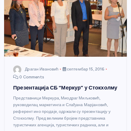
Драган Ивановић
септембар 15, 2016
0 Comments
Презентација СБ “Меркур” у Стокхолму
Представници Меркура, Миодраг Миљковић,
руководилац маркетинга и Слађана Марјановић,
референт ино продаје, одржали су презентацију у
Стокхолму. Пред великим бројем представника
туристичких агенција, туристичких радника, али и