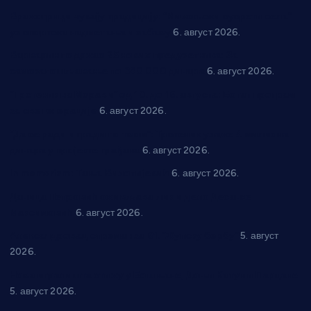
Вражогрнци чувају традицију: “Михољски сусрети села”
уз спортска надметања и забаву
6. август 2026.
Варварин подржао 25 нових предузетника: За
самозапошљавање по 380.000 динара
6. август 2026.
“Трстеник на Морави” од 10. до 16. августа: Богат програм
за све генерације
6. август 2026.
“Да се ради и гради по твом”: Трстеник улаже 4 милиона
динара у пројекте грађана
6. август 2026.
In memoriam: Тања Вилотијевић
6. август 2026.
Даница Петровић оживљава лик и дело Десанке
Максимовић
6. август 2026.
Александровац спреман за 61. “Жупску бербу”
5. август
2026.
Нова игралишта стижу у Бошњане, Доњи Катун и Парцане
5. август 2026.