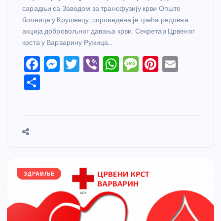
сарадњи са Заводом за трансфузију крви Опште
болнице у Крушевцу, спроведена је трећа редовна
акција добровољног давања крви. Секретар Црвеног
крста у Варварину Ружица…
F
M
T
Vi
W
M
Pi
E
a
e
w
b
h
e
nt
m
S
c
ss
itt
er
at
ss
er
ail
h
e
e
er
s
a
e
ar
b
n
A
g
st
e
o
g
p
e
o
er
p
k
ЗДРАВЉЕ