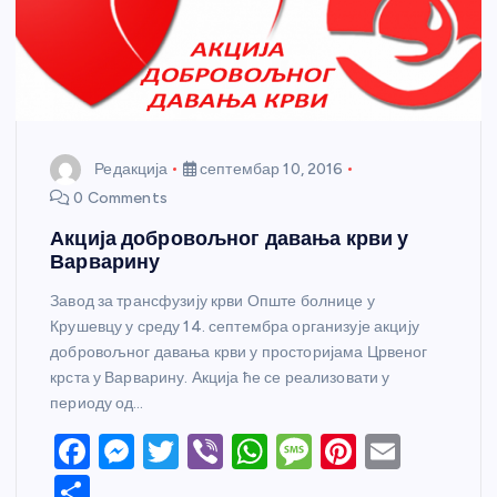
Редакција
септембар 10, 2016
0 Comments
Акција добровољног давања крви у
Варварину
Завод за трансфузију крви Опште болнице у
Крушевцу у среду 14. септембра организује акцију
добровољног давања крви у просторијама Црвеног
крста у Варварину. Акција ће се реализовати у
периоду од…
F
M
T
Vi
W
M
Pi
E
a
e
w
b
h
e
nt
m
S