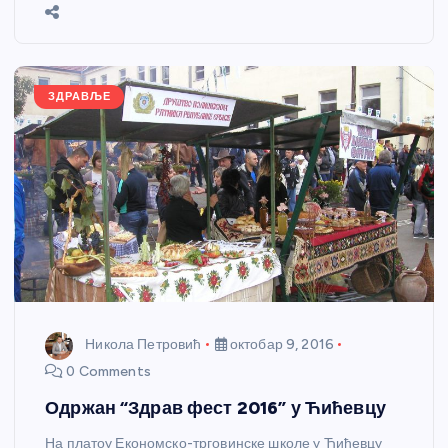
b
n
A
g
st
e
o
g
p
e
o
er
p
k
ЗДРАВЉЕ
Никола Петровић
октобар 9, 2016
0 Comments
Одржан “Здрав фест 2016” у Ћићевцу
На платоу Економско-трговинске школе у Ћићевцу