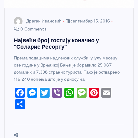
Драган Ивановић
септембар 15, 2016
0 Comments
Највећи број гостију коначио у
“Соларис Ресорту”
Према подацима надлежних служби, у јулу месецу
ове године у Врњачкој Бањи је боравило 25.087
домаћих и 7.338 страних туриста. Тако је остварено
116.240 ноћења што је у односу на…
F
M
T
Vi
W
M
Pi
E
a
e
w
b
h
e
nt
m
S
c
ss
itt
er
at
ss
er
ail
h
e
e
er
s
a
e
ar
b
n
A
g
st
e