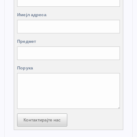
Имејл адреса
Предмет
Порука
Контактирајте нас