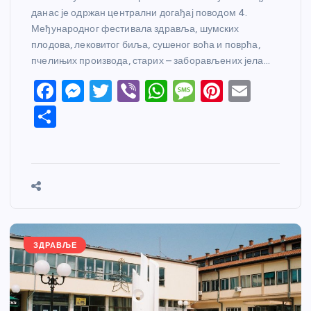
данас је одржан централни догађај поводом 4.
Међународног фестивала здравља, шумских
плодова, лековитог биља, сушеног воћа и поврћа,
пчелињих производа, старих – заборављених јела…
F
M
T
Vi
W
M
Pi
E
a
e
w
b
h
e
nt
m
S
c
ss
itt
er
at
ss
er
ail
h
e
e
er
s
a
e
ar
b
n
A
g
st
e
o
g
p
e
o
er
p
k
ЗДРАВЉЕ