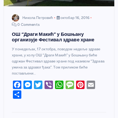
Никола Петровић
октобар 16, 2016
0 Comments
ОШ “Драги Макић” у Бошњану
организује Фестивал здраве хране
У понедељак, 17.октобра, поводом недеље здраве
хране, у холу ОШ “Драги Макић” у Бошњану биће
одржан Фестивал здраве хране под називом “Здрава
ужина за здравог ђака”. Том приликом биће
постављени…
F
M
T
Vi
W
M
Pi
E
a
e
w
b
h
e
nt
m
S
c
ss
itt
er
at
ss
er
ail
h
e
e
er
s
a
e
ar