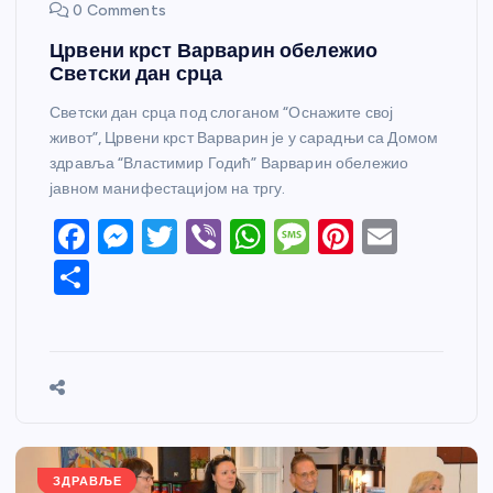
0 Comments
Црвени крст Варварин обележио
Светски дан срца
Светски дан срца под слоганом “Оснажите свој
живот”, Црвени крст Варварин је у сарадњи са Домом
здравља “Властимир Годић” Варварин обележио
јавном манифестацијом на тргу.
F
M
T
Vi
W
M
Pi
E
a
e
w
b
h
e
nt
m
S
c
ss
itt
er
at
ss
er
ail
h
e
e
er
s
a
e
ar
b
n
A
g
st
e
o
g
p
e
o
er
p
k
ЗДРАВЉЕ