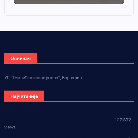
Оснивач
УГ “Темнићка иницијатива”, Варварин
Најчитаније
СНС: Осуда говора мржње и насиља над женама
- 107.872
views
Планска искључења електричне енергије за 27.07.2022.
-