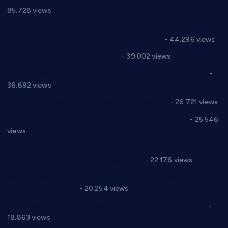
85.728 views
Горан Макрагић директор, Ђорђе Бајић спортски
директор новог прволигаша из Варварина
- 44.296 views
Цене на крушевачким пијацама
- 39.002 views
Планска искључења електричне енергије за 19.05.2021.
-
36.692 views
Реконструкција хотела “Плажа” у Варварину
- 26.721 views
Апел за помоћ породици Марковић из Варварина
- 25.546
views
Саопштење и демант Дома здравља “Др Властимир
Годић” на текст који кружи фејсбуком
- 22.176 views
Јелена Вујић-Обрадовић представник Александровца у
Парламенту Србије
- 20.254 views
Откривена илегална штампарија новца код Варварина
-
18.863 views