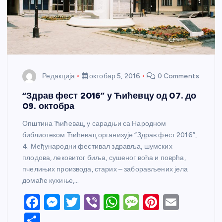
Редакција
октобар 5, 2016
0 Comments
“Здрав фест 2016” у Ћићевцу од 07. до
09. октобра
Општина Ћићевац, у сарадњи са Народном
библиотеком Ћићевац организује “Здрав фест 2016”,
4. Међународни фестивал здравља, шумских
плодова, лековитог биља, сушеног воћа и поврћа,
пчелињих производа, старих – заборављених јела
домаће кухиње,…
F
M
T
Vi
W
M
Pi
E
a
e
w
b
h
e
nt
m
S