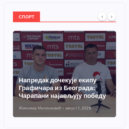
СПОРТ
Спортски центар “Ћићевац”
добија савремени систем
грејања
Никола Петровић
јул 31, 2026