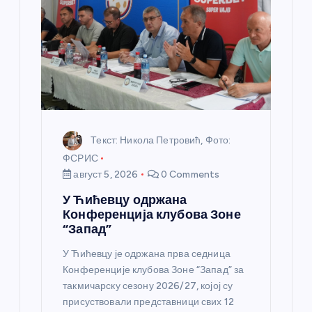
а
н
к
а
Текст: Никола Петровић, Фото:
ФСРИС
август 5, 2026
0 Comments
У Ћићевцу одржана
Конференција клубова Зоне
“Запад”
У Ћићевцу је одржана прва седница
Конференције клубова Зоне “Запад” за
такмичарску сезону 2026/27, којој су
присуствовали представници свих 12