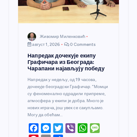
Живомир Миленковић
август 1, 2026
0 Comments
Напредак дочекује екипу
Графичара из Београда:
Чарапани најављују победу
Напредак у недељу, од 19 часова,
дочекује београдски Графичар. “Момци
су феноменално одрадили припреме,
атмосфера у екипи је добра. Много је
нових играча, још увек се сакупљамо.
Могу да обећам…
F
M
T
Vi
W
M