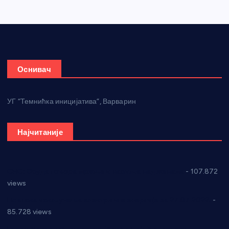
Оснивач
УГ “Темнићка иницијатива”, Варварин
Најчитаније
СНС: Осуда говора мржње и насиља над женама
- 107.872
views
Планска искључења електричне енергије за 27.07.2022.
-
85.728 views