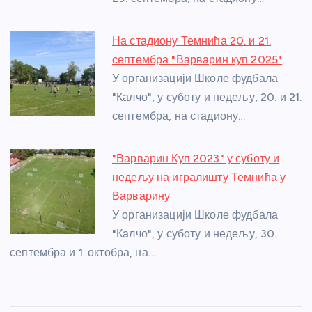
k
На стадиону Темнића 20. и 21.
септембра "Варварин куп 2025"
У организацији Школе фудбала
"Калчо", у суботу и недељу, 20. и 21.
септембра, на стадиону…
"Варварин Куп 2023" у суботу и
недељу на игралишту Темнића у
Варварину
У организацији Школе фудбала
"Калчо", у суботу и недељу, 30.
септембра и 1. октобра, на…