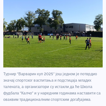
Турнир “Варварин куп 2025” још једном је потврдио
значај спортског васпитања и подстицаја младих
талената, а организатори су истакли да ће Школа
фудбала “Калчо” и у наредним годинама наставити са
оваквим традиционалним спортским догађајима.