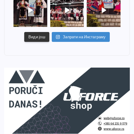
Види још
Запрати на Инстаграму