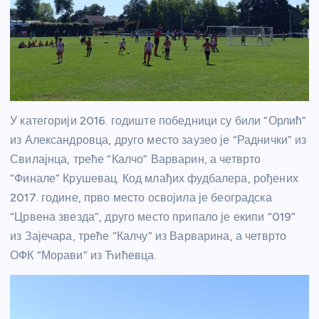
У категорији 2016. годиште победници су били “Орлић”
из Александровца, друго место заузео је “Раднички” из
Свилајнца, треће “Калчо” Варварин, а четврто
“Финале” Крушевац. Код млађих фудбалера, рођених
2017. године, прво место освојила је београдска
“Црвена звезда”, друго место припало је екипи “019”
из Зајечара, треће “Калчу” из Варварина, а четврто
ОФК “Морави” из Ћићевца.