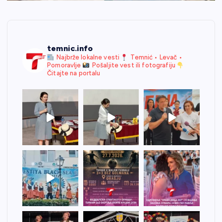
temnic.info
Najbrže lokalne vesti
Temnić • Levač •
Pomoravlje
Pošaljite vest ili fotografiju
Čitajte na portalu