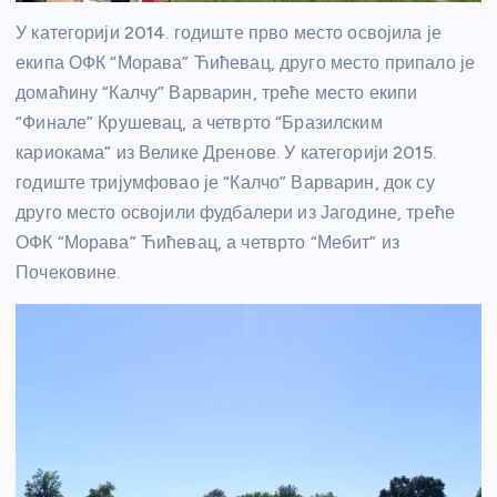
У категорији 2014. годиште прво место освојила је
екипа ОФК “Морава” Ћићевац, друго место припало је
домаћину “Калчу” Варварин, треће место екипи
“Финале” Крушевац, а четврто “Бразилским
кариокама” из Велике Дренове. У категорији 2015.
годиште тријумфовао је “Калчо” Варварин, док су
друго место освојили фудбалери из Јагодине, треће
ОФК “Морава” Ћићевац, а четврто “Мебит” из
Почековине.