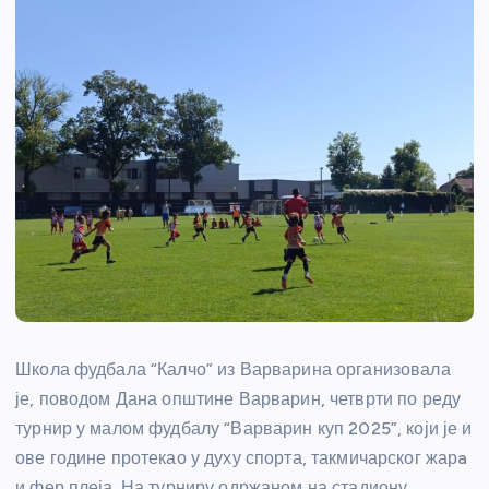
Школа фудбала “Калчо” из Варварина организовала
је, поводом Дана општине Варварин, четврти по реду
турнир у малом фудбалу “Варварин куп 2025”, који је и
ове године протекао у духу спорта, такмичарског жарa
и фер плеја. На турниру одржаном на стадиону