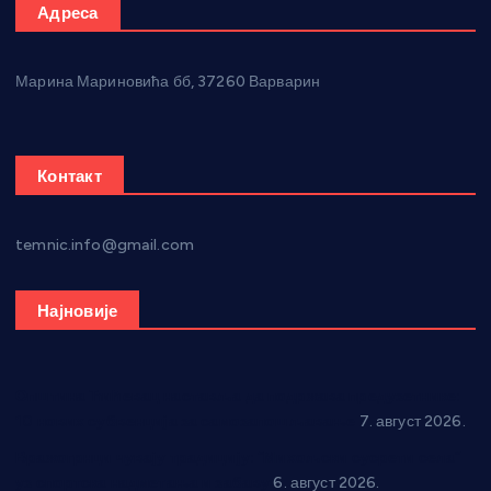
Адреса
Марина Мариновића бб, 37260 Варварин
Контакт
temnic.info@gmail.com
Најновије
Општина Ћићевац наставља да подржава предузетнике:
10 нових субвенција за самозапошљавање
7. август 2026.
Вражогрнци чувају традицију: “Михољски сусрети села”
уз спортска надметања и забаву
6. август 2026.