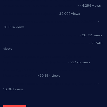
Горан Макрагић директор, Ђорђе Бајић спортски
директор новог прволигаша из Варварина
- 44.296 views
Цене на крушевачким пијацама
- 39.002 views
Планска искључења електричне енергије за 19.05.2021.
-
36.694 views
Реконструкција хотела “Плажа” у Варварину
- 26.721 views
Апел за помоћ породици Марковић из Варварина
- 25.546
views
Саопштење и демант Дома здравља “Др Властимир
Годић” на текст који кружи фејсбуком
- 22.176 views
Јелена Вујић-Обрадовић представник Александровца у
Парламенту Србије
- 20.254 views
Откривена илегална штампарија новца код Варварина
-
18.863 views