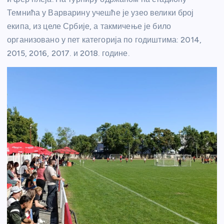
Темнића у Варварину учешће је узео велики број
екипа, из целе Србије, а такмичење је било
организовано у пет категорија по годиштима: 2014,
2015, 2016, 2017. и 2018. године.