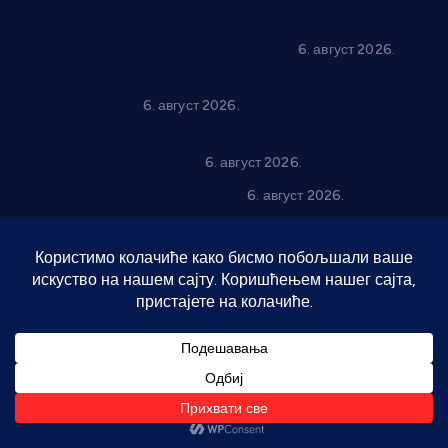
Варварин подржао 25 нових предузетника: За
самозапошљавање по 380.000 динара
6. август 2026.
“Трстеник на Морави” од 10. до 16. августа: Богат програм
за све генерације
6. август 2026.
“Да се ради и гради по твом”: Трстеник улаже 4 милиона
динара у пројекте грађана
6. август 2026.
In memoriam: Тања Вилотијевић
6. август 2026.
Даница Петровић оживљава лик и дело Десанке
Максимовић
6. август 2026.
Александровац спреман за 61. “Жупску бербу”
5. август
2026.
Нова игралишта стижу у Бошњане, Доњи Катун и Парцане
5. август 2026.