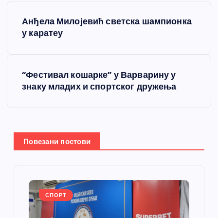
К
Анђела Милојевић светска шампионка
р
у каратеу
е
“Фестивал кошарке” у Варварину у
т
знаку младих и спортског дружења
а
њ
Повезани постови
е
ч
л
СПОРТ