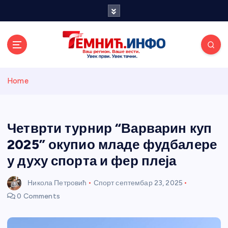
S
k
i
p
t
o
Темнићки
c
Home
o
n
информативн
t
e
Четврти турнир “Варварин куп
и портал
n
2025” окупио младе фудбалере
t
у духу спорта и фер плеја
Никола Петровић
Спорт
септембар 23, 2025
0 Comments