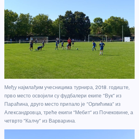
Међу најмлађим учесницима турнира, 2018. годиште,
прво место освојили су фудбалери екипе “Вук” из
Параћина, друго место припало је “Орлићима” из
Александровца, треће екипи “Мебит” из Почековине, а
четврто “Калчу” из Варварина.