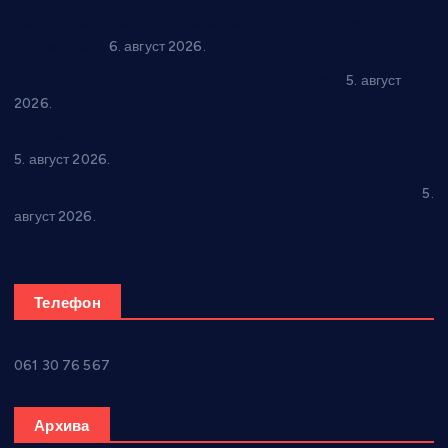
Даница Петровић оживљава лик и дело Десанке
Максимовић
6. август 2026.
Александровац спреман за 61. “Жупску бербу”
5. август
2026.
Нова игралишта стижу у Бошњане, Доњи Катун и Парцане
5. август 2026.
У Ћићевцу одржана Конференција клубова Зоне “Запад”
5.
август 2026.
Телефон
061 30 76 567
Архива