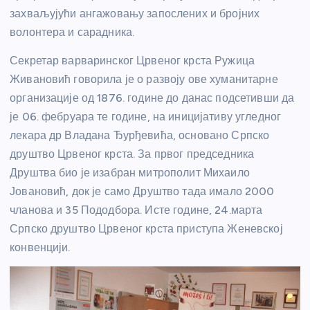
захваљујући ангажовању запослених и бројних
волонтера и сарадника.
Секретар варваринског Црвеног крста Ружица
Живановић говорила је о развоју ове хуманитарне
организације од 1876. године до данас подсетивши да
је 06. фебруара те године, на иницијативу угледног
лекара др Владана Ђурђевића, основано Српско
друштво Црвеног крста. За првог председника
Друштва био је изабран митрополит Михаило
Јовановић, док је само Друштво тада имало 2000
чланова и 35 Пододбора. Исте године, 24.марта
Српско друштво Црвеног крста приступа Женевској
конвенцији.