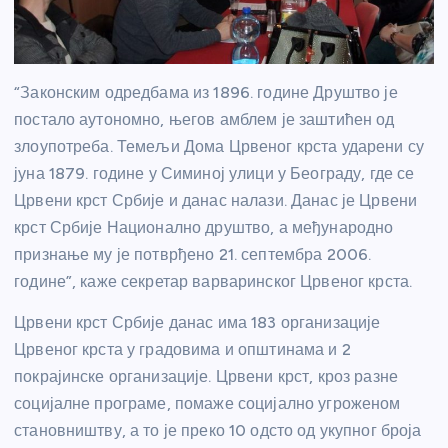
“Законским одредбама из 1896. године Друштво је
постало аутономно, његов амблем је заштићен од
злоупотреба. Темељи Дома Црвеног крста ударени су
јуна 1879. године у Симиној улици у Београду, где се
Црвени крст Србије и данас налази. Данас је Црвени
крст Србије Национално друштво, а међународно
признање му је потврђено 21. септембра 2006.
године”, каже секретар варваринског Црвеног крста.
Црвени крст Србије данас има 183 организације
Црвеног крста у градовима и општинама и 2
покрајинске организације. Црвени крст, кроз разне
социјалне програме, помаже социјално угроженом
становништву, а то је преко 10 одсто од укупног броја