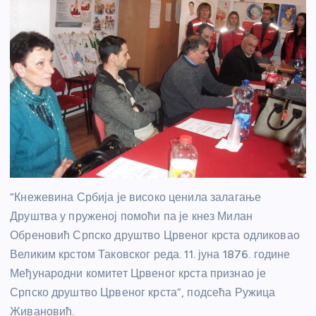
“Кнежевина Србија је високо ценила залагање
Друштва у пруженој помоћи па је кнез Милан
Обреновић Српско друштво Црвеног крста одликовао
Великим крстом Таковског реда. 11. јуна 1876. године
Међународни комитет Црвеног крста признао је
Српско друштво Црвеног крста”, подсећа Ружица
Живановић.