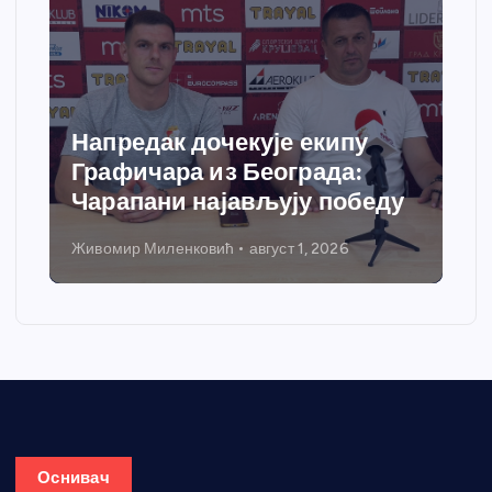
Спортски центар “Ћићевац”
добија савремени систем
грејања
Никола Петровић
јул 31, 2026
Оснивач