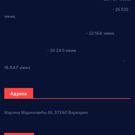
Апел за помоћ породици Марковић из Варварина
- 25.532
views
Саопштење и демант Дома здравља “Др Властимир
Годић” на текст који кружи фејсбуком
- 22.164 views
Јелена Вујић-Обрадовић представник Александровца у
Парламенту Србије
- 20.240 views
Откривена илегална штампарија новца код Варварина
-
18.847 views
Адреса
Марина Мариновића бб, 37260 Варварин