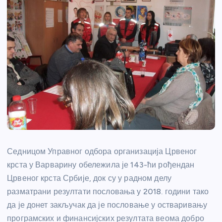
Седницом Управног одбора организација Црвеног
крста у Варварину обележила је 143-ћи рођендан
Црвеног крста Србије, док су у радном делу
разматрани резултати пословања у 2018. години тако
да је донет закључак да је пословање у остваривању
програмских и финансијских резултата веома добро