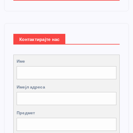
Контактирајте нас
Име
Имејл адреса
Предмет