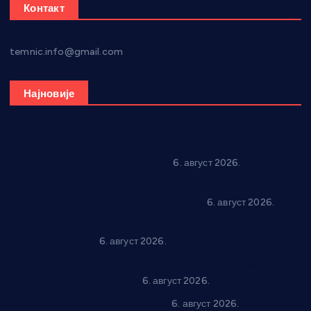
Контакт
temnic.info@gmail.com
Најновије
Вражогрнци чувају традицију: “Михољски сусрети села”
уз спортска надметања и забаву
6. август 2026.
Варварин подржао 25 нових предузетника: За
самозапошљавање по 380.000 динара
6. август 2026.
“Трстеник на Морави” од 10. до 16. августа: Богат програм
за све генерације
6. август 2026.
“Да се ради и гради по твом”: Трстеник улаже 4 милиона
динара у пројекте грађана
6. август 2026.
In memoriam: Тања Вилотијевић
6. август 2026.