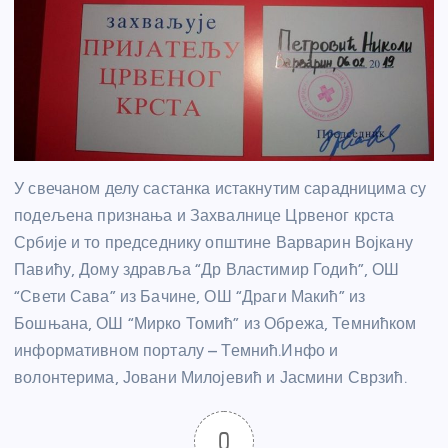
У свечаном делу састанка истакнутим сарадницима су
п
одељена признања и Захвалнице Црвеног крста
Србије и то председнику општине Варварин Војкану
Павићу, Дому здравља “Др Властимир Годић”, ОШ
“Свети Сава” из Бачине, ОШ “Драги Макић” из
Бошњана, ОШ “Мирко Томић” из Обрежа, Темнићком
информативном порталу – Темнић.Инфо и
волонтерима, Јовани Милојевић и Јасмини Сврзић.
0