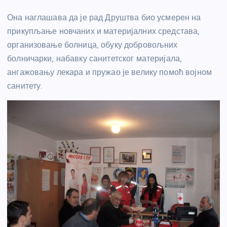
Она наглашава да је рад Друштва био усмерен на
прикупљање новчаних и материјалних средстава,
организовање болница, обуку добровољних
болничарки, набавку санитетског материјала,
ангажовању лекара и пружао је велику помоћ војном
санитету.