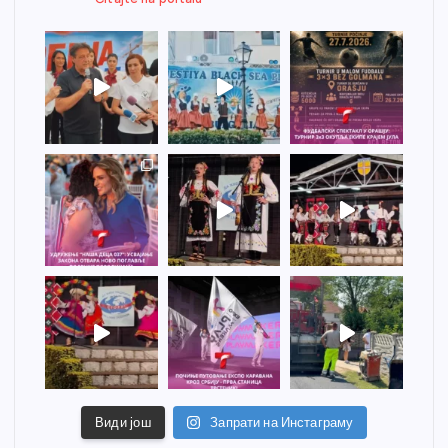
Види још
Запрати на Инстаграму