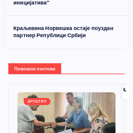
р
иницијатива”
е
Краљевина Норвешка остаје поуздан
т
партнер Републици Србији
а
њ
Повезани постови
е
ч
л
ДРУШТВО
а