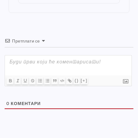
o
er
p
k
Претплати се
{}
[+]
0
КОМЕНТАРИ