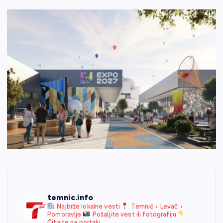
temnic.info
Najbrže lokalne vesti
Temnić • Levač •
Pomoravlje
Pošaljite vest ili fotografiju
Čitajte na portalu