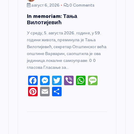
август 6, 2026
0 Comments
In memoriam: Тања
Вилотијевић
У среду, 5. августа 2026. године, у 59.
години живота, преминула је Тања
Вилотијевић, секретар Општинског већа
општине Варварин, саопштила је ова
јединица локалне самоуправе. 0 0
гласова Гласање за…
F
M
T
Vi
W
M
a
e
w
b
h
e
Pi
E
S
c
ss
itt
er
at
ss
nt
m
h
e
e
er
s
a
er
ail
ar
b
n
A
g
e
e
o
g
p
e
st