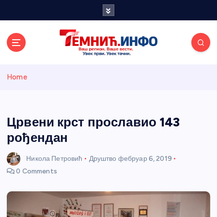
S
k
i
p
t
o
Темнићки
c
Home
o
n
информативн
t
e
Црвени крст прославио 143
и портал
n
рођендан
t
Никола Петровић
Друштво
фебруар 6, 2019
0 Comments