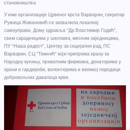
становништва.
У име организације Црвеног крста Варварин, секретар
Ружица Живановић се захвалила локалној
самоуправи, Дому здравља “Др Властимир Годић”,
свим сарадницима у школама, месним заједницама,
ПУ “Наша радост”, Центру за социјални рад, ПС
Варварин, СЦ “Темнић” који припрема храну за
Народну кухињу, приватним фирмама, донаторима у
храни и гардероби, волонтерима и великој породици
добровољних давалаца крви.