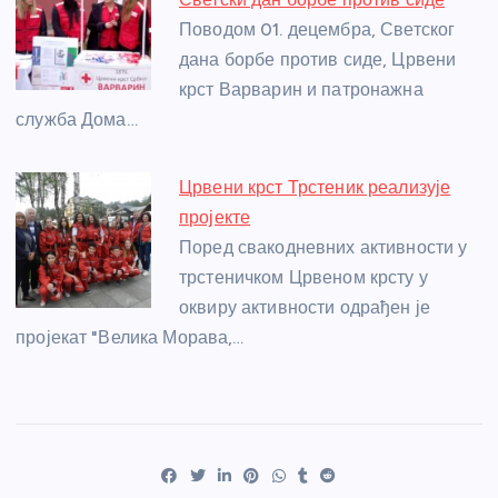
Поводом 01. децембра, Светског
дана борбе против сиде, Црвени
крст Варварин и патронажна
служба Дома…
Црвени крст Трстеник реализује
пројекте
Поред свакодневних активности у
трстеничком Црвеном крсту у
оквиру активности одрађен је
пројекат "Велика Морава,…