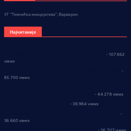
УГ “Темнићка иницијатива”, Варварин
Најчитаније
СНС: Осуда говора мржње и насиља над женама
- 107.862
views
Планска искључења електричне енергије за 27.07.2022.
-
85.700 views
Горан Макрагић директор, Ђорђе Бајић спортски
директор новог прволигаша из Варварина
- 44.278 views
Цене на крушевачким пијацама
- 38.984 views
Планска искључења електричне енергије за 19.05.2021.
-
36.660 views
Реконструкција хотела “Плажа” у Варварину
- 26.707 views