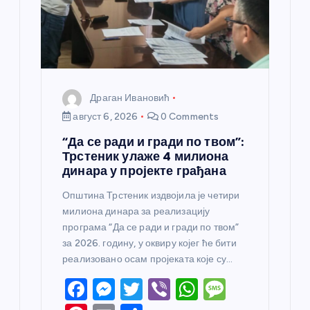
н
к
а
Драган Ивановић
август 6, 2026
0 Comments
“Да се ради и гради по твом”:
Трстеник улаже 4 милиона
динара у пројекте грађана
Општина Трстеник издвојила је четири
милиона динара за реализацију
програма “Да се ради и гради по твом”
за 2026. годину, у оквиру којег ће бити
реализовано осам пројеката које су…
F
M
T
Vi
W
M