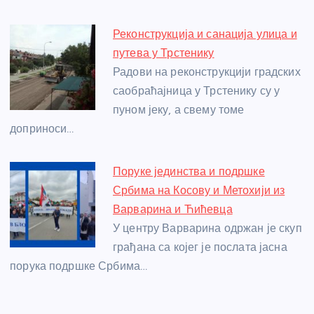
k
Реконструкција и санација улица и
путева у Трстенику
Радови на реконструкцији градских
саобраћајница у Трстенику су у
пуном јеку, а свему томе
доприноси…
Поруке јединства и подршке
Србима на Косову и Метохији из
Варварина и Ћићевца
У центру Варварина одржан је скуп
грађана са којег је послата јасна
порука подршке Србима…