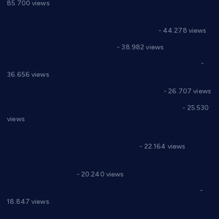
85.700 views
Горан Макрагић директор, Ђорђе Бајић спортски
директор новог прволигаша из Варварина
- 44.278 views
Цене на крушевачким пијацама
- 38.982 views
Планска искључења електричне енергије за 19.05.2021.
-
36.656 views
Реконструкција хотела “Плажа” у Варварину
- 26.707 views
Апел за помоћ породици Марковић из Варварина
- 25.530
views
Саопштење и демант Дома здравља “Др Властимир
Годић” на текст који кружи фејсбуком
- 22.164 views
Јелена Вујић-Обрадовић представник Александровца у
Парламенту Србије
- 20.240 views
Откривена илегална штампарија новца код Варварина
-
18.847 views