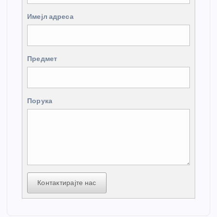
Имејл адреса
Предмет
Порука
Контактирајте нас