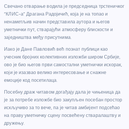
Свечано отварање водила је председница трстеничког
“КЛИС-а” Драгана Радојичић, која је на топао и
ненаметљив начин представила аутора и његов
уметнички пут, стварајући атмосферу блискости и
заједништва међу присутнима.
Иако је Дане Павловић већ познат публици као
учесник бројних колективних изложби широм Србије,
ово је био његов први самостални уметнички искорак,
који је изазвао велико интересовање и снажне
емоције код посетилаца.
Посебну драж читавом догађају дала је чињеница да
је за потребе изложбе био закупљен посебан простор
искључиво за то вече, па је читав амбијент подсећао
на праву уметничку сцену посвећену стваралаштву и
дружењу.