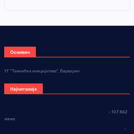
Оснивач
УГ “Темнићка иницијатива”, Варварин
Најчитаније
СНС: Осуда говора мржње и насиља над женама
- 107.862
views
Планска искључења електричне енергије за 27.07.2022.
-