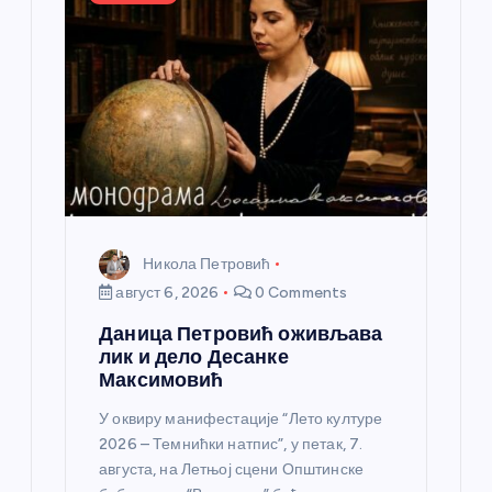
л
а
н
к
а
Никола Петровић
август 6, 2026
0 Comments
Даница Петровић оживљава
лик и дело Десанке
Максимовић
У оквиру манифестације “Лето културе
2026 – Темнићки натпис”, у петак, 7.
августа, на Летњој сцени Општинске