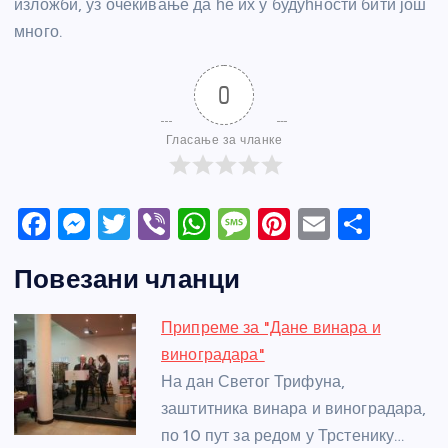
изложби, уз очекивање да ће их у будућности бити још
много.
0
Гласање за чланке
F
M
T
Vi
W
M
Pi
E
S
a
e
w
b
h
e
nt
m
h
Повезани чланци
c
ss
itt
er
at
ss
er
ail
ar
e
e
er
s
a
e
e
Припреме за "Дане винара и
b
n
A
g
st
виноградара"
o
g
p
e
На дан Светог Трифуна,
o
er
p
заштитника винара и виноградара,
по 10 пут за редом у Трстенику…