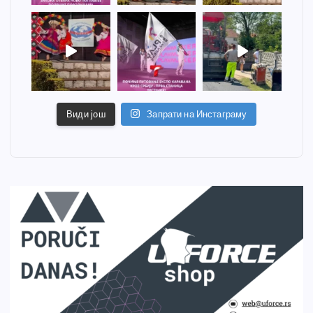
Види још
Запрати на Инстаграму