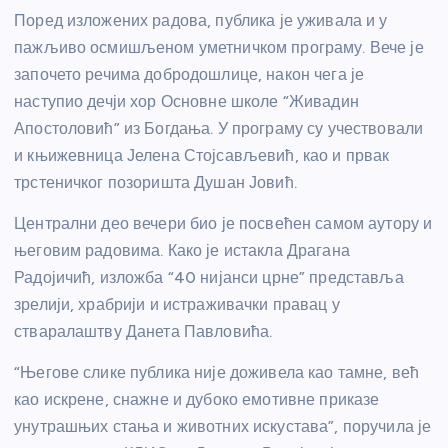
Поред изложених радова, публика је уживала и у
пажљиво осмишљеном уметничком програму. Вече је
започето речима добродошлице, након чега је
наступио дечји хор Основне школе “Живадин
Апостоловић” из Богдања. У програму су учествовали
и књижевница Јелена Стојсављевић, као и првак
трстеничког позоришта Душан Јовић.
Централни део вечери био је посвећен самом аутору и
његовим радовима. Како је истакла Драгана
Радојичић, изложба “40 нијанси црне” представља
зрелији, храбрији и истраживачки правац у
стваралаштву Данета Павловића.
“Његове слике публика није доживела као тамне, већ
као искрене, снажне и дубоко емотивне приказе
унутрашњих стања и животних искустава”, поручила је