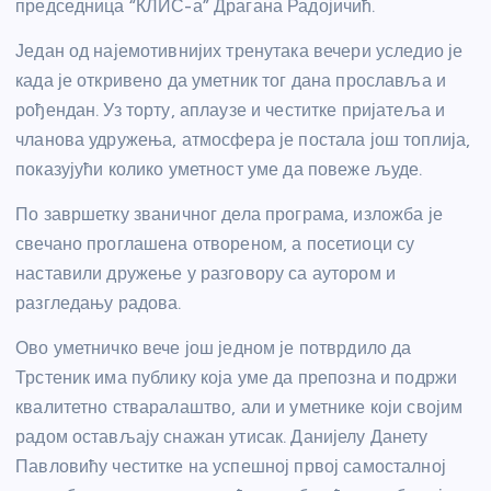
председница “КЛИС-а” Драгана Радојичић.
Један од најемотивнијих тренутака вечери уследио је
када је откривено да уметник тог дана прославља и
рођендан. Уз торту, аплаузе и честитке пријатеља и
чланова удружења, атмосфера је постала још топлија,
показујући колико уметност уме да повеже људе.
По завршетку званичног дела програма, изложба је
свечано проглашена отвореном, а посетиоци су
наставили дружење у разговору са аутором и
разгледању радова.
Ово уметничко вече још једном је потврдило да
Трстеник има публику која уме да препозна и подржи
квалитетно стваралаштво, али и уметнике који својим
радом остављају снажан утисак. Данијелу Данету
Павловићу честитке на успешној првој самосталној