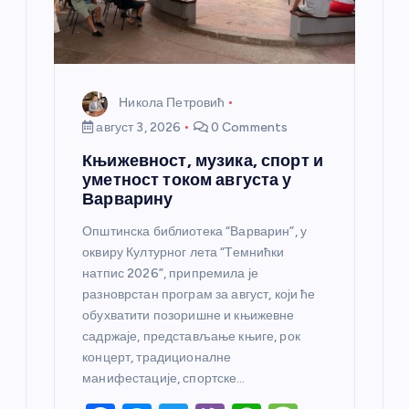
Никола Петровић
август 3, 2026
0 Comments
Књижевност, музика, спорт и
уметност током августа у
Варварину
Општинска библиотека “Варварин”, у
оквиру Културног лета “Темнићки
натпис 2026”, припремила је
разноврстан програм за август, који ће
обухватити позоришне и књижевне
садржаје, представљање књиге, рок
концерт, традиционалне
манифестације, спортске…