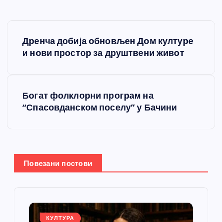
К
Дренча добија обновљен Дом културе
р
и нови простор за друштвени живот
е
Богат фолклорни програм на
т
“Спасовданском поселу” у Бачини
а
њ
Повезани постови
е
ч
КУЛТУРА