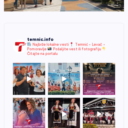
temnic.info
Najbrže lokalne vesti
Temnić • Levač •
Pomoravlje
Pošaljite vest ili fotografiju
Čitajte na portalu