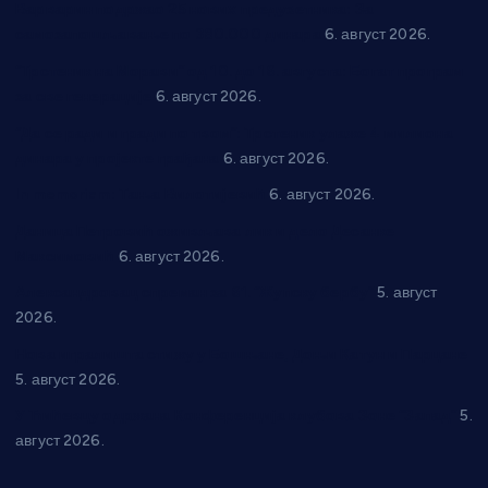
Варварин подржао 25 нових предузетника: За
самозапошљавање по 380.000 динара
6. август 2026.
“Трстеник на Морави” од 10. до 16. августа: Богат програм
за све генерације
6. август 2026.
“Да се ради и гради по твом”: Трстеник улаже 4 милиона
динара у пројекте грађана
6. август 2026.
In memoriam: Тања Вилотијевић
6. август 2026.
Даница Петровић оживљава лик и дело Десанке
Максимовић
6. август 2026.
Александровац спреман за 61. “Жупску бербу”
5. август
2026.
Нова игралишта стижу у Бошњане, Доњи Катун и Парцане
5. август 2026.
У Ћићевцу одржана Конференција клубова Зоне “Запад”
5.
август 2026.