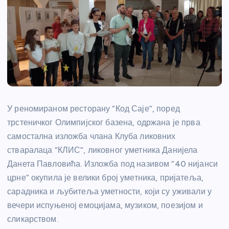
У реномираном ресторану “Код Саје”, поред
трстеничког Олимпијског базена, одржана је прва
самостална изложба члана Клуба ликовних
стваралаца “КЛИС”, ликовног уметника Данијела
Данета Павловића. Изложба под називом “40 нијанси
црне” окупила је велики број уметника, пријатеља,
сарадника и љубитеља уметности, који су уживали у
вечери испуњеној емоцијама, музиком, поезијом и
сликарством.