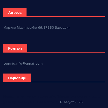
Адреса
Марина Мариновића бб, 37260 Варварин
Контакт
temnic.info@gmail.com
Најновије
Вражогрнци чувају традицију: “Михољски сусрети села”
уз спортска надметања и забаву
6. август 2026.