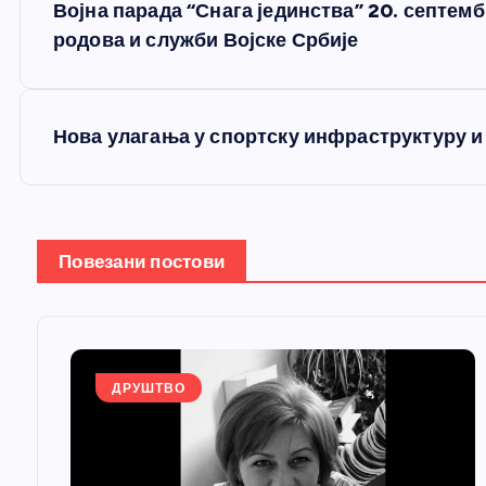
Војна парада “Снага јединства” 20. септем
р
родова и служби Војске Србије
е
Нова улагања у спортску инфраструктуру 
т
а
Повезани постови
њ
е
ДРУШТВО
ч
л