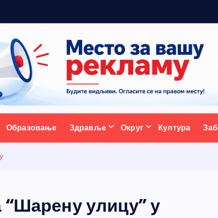
м
а
ативни портал
Образовање
Здравље
Округ
Култура
Заб
ку
 “Шарену улицу” у