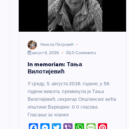
а
н
к
Никола Петровић
август 6, 2026
0 Comments
а
In memoriam: Тања
Вилотијевић
У среду, 5. августа 2026. године, у 59.
години живота, преминула је Тања
Вилотијевић, секретар Општинског већа
општине Варварин. 0 0 гласова
Гласање за чланке
F
M
T
Vi
W
M
Pi