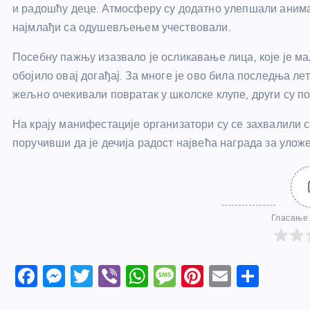
и радошћу деце. Атмосферу су додатно улепшали анимат
најмлађи са одушевљењем учествовали.
Посебну пажњу изазвало је осликавање лица, које је 
обојило овај догађај. За многе је ово била последња ле
жељно очекивали повратак у школске клупе, други су по
На крају манифестације организатори су се захвалили с
поручивши да је дечија радост највећа награда за уложе
Гласање 
F
M
T
Vi
W
M
Pi
E
S
a
e
w
b
h
e
nt
m
h