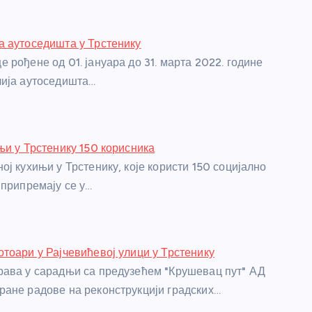
 аутоседишта у Трстенику
 рођене од 01. јануара до 31. марта 2022. године
чија аутоседишта…
њи у Трстенику 150 корисника
ј кухињи у Трстенику, које користи 150 социјално
 припремају се у…
тоари у Рајчевићевој улици у Трстенику
ава у сарадњи са предузећем "Крушевац пут" АД
ане радове на реконструкцији градских…