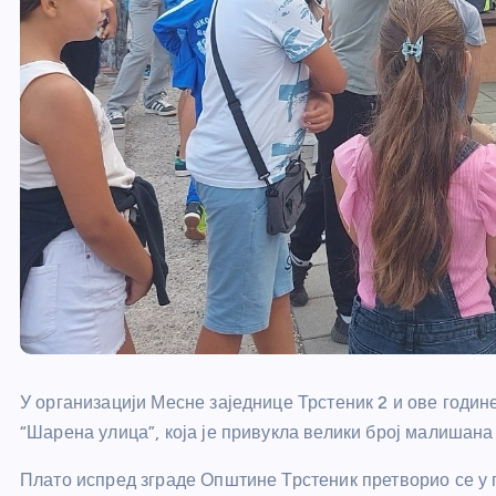
У организацији Месне заједнице Трстеник 2 и ове годи
“Шарена улица”, која је привукла велики број малишан
Плато испред зграде Општине Трстеник претворио се у 