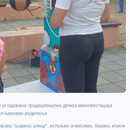
не је одржана традиционална дечија манифестација
а и њихових родитеља.
праву “шарену улицу”, испуњен осмесима, бојама, игром