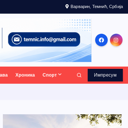
Варварин, Темнић, Србија
ава
Хроника
Спорт
Импресум