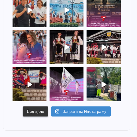
Види још
Запрати на Инстаграму