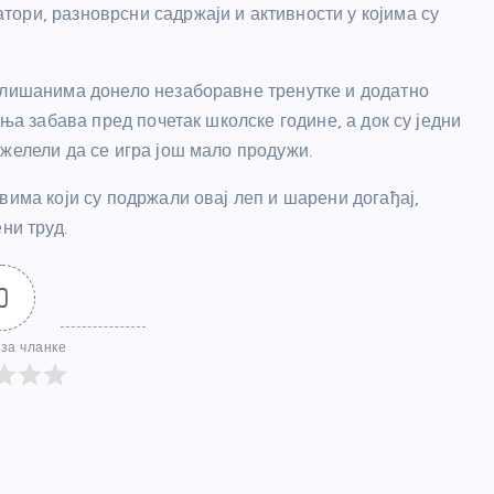
ори, разноврсни садржаји и активности у којима су
малишанима донело незаборавне тренутке и додатно
тња забава пред почетак школске године, а док су једни
желели да се игра још мало продужи.
вима који су подржали овај леп и шарени догађај,
ни труд.
0
за чланке