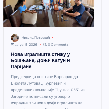
Никола Петровић
август 5, 2026
0 Comments
Нова игралишта стижу у
Бошњане, Доњи Катун и
Парцане
Председница општине Варварин др
Виолета Лутовац Ђурђевић и
представник компаније “Џунгла 035” из
Јагодине потписали су уговор о
изградњи три нова дечја игралишта на