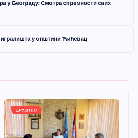
бра у Београду: Смотра спремности свих
и игралишта у општини Ћићевац
ДРУШТВО