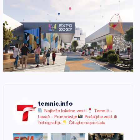
temnic.info
Najbrže lokalne vesti
Temnić •
Levač • Pomoravlje
Pošaljite vest ili
fotografiju
Čitajte na portalu