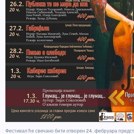
Фестивал ће свечано бити отворен 24. фебруара предст