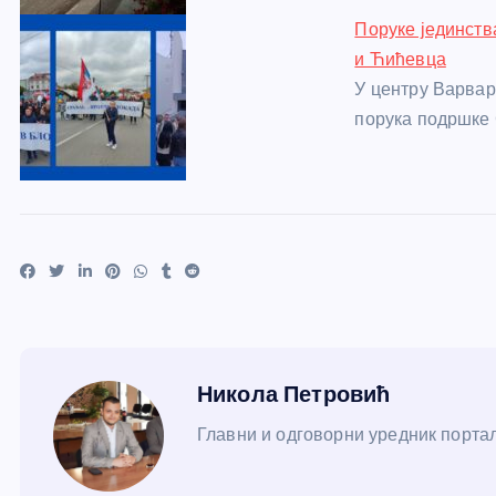
Поруке јединств
и Ћићевца
У центру Варвари
порука подршке
Никола Петровић
Главни и одговорни уредник портал