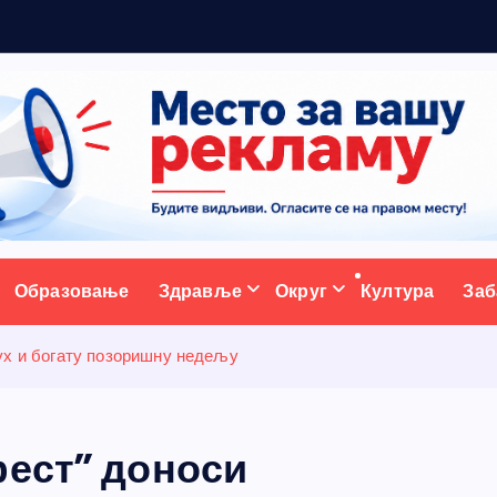
а
с
т
а
ативни портал
Образовање
Здравље
Округ
Култура
Заб
ух и богату позоришну недељу
фест” доноси