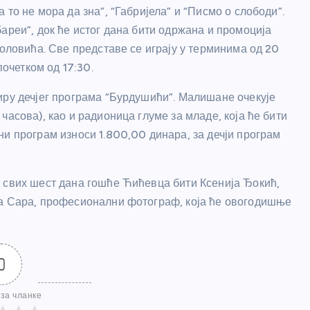
то не мора да зна”, “Габријела” и “Писмо о слободи”.
ареи”, док ће истог дана бити одржана и промоција
коловића. Све представе се играју у терминима од 20
почетком од 17:30.
иру дечјег програма “Бурдушићи”. Малишане очекује
часова), као и радионица глуме за младе, која ће бити
и програм износи 1.800,00 динара, за дечји програм
 свих шест дана гошће Ћићевца бити Ксенија Ђокић,
ка Сара, професионални фотограф, која ће овогодишње
0
за чланке