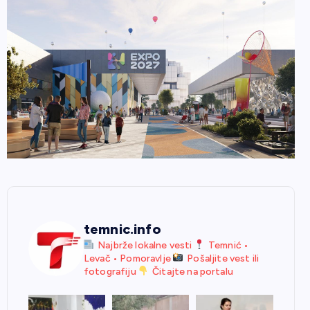
temnic.info
Najbrže lokalne vesti
Temnić •
Levač • Pomoravlje
Pošaljite vest ili
fotografiju
Čitajte na portalu