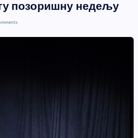
ату позоришну недељу
omments