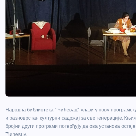
Народна библиотека “Ћићевац” улази у нову програмску
и разноврстан културни садржај за све генерације. Књ
бројни други програми потврђују да ова установа остај
Ћићевцу.