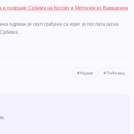
а и подршке Србима на Косову и Метохији из Варварина
на одржан је скуп грађана са којег је послата јасна
 Србима…
Најаве
Ћићевац
а.