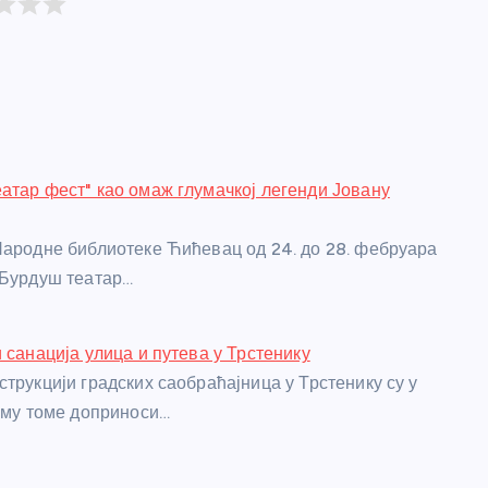
атар фест" као омаж глумачкој легенди Јовану
Народне библиотеке Ћићевац од 24. до 28. фебруара
"Бурдуш театар…
 санација улица и путева у Трстенику
струкцији градских саобраћајница у Трстенику су у
вему томе доприноси…