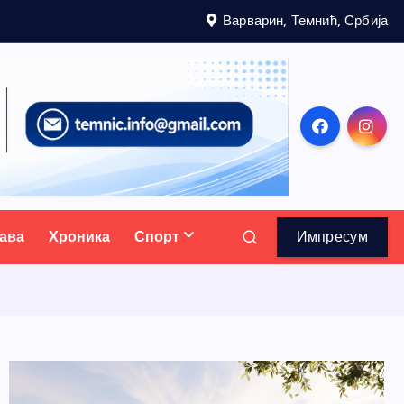
Варварин, Темнић, Србија
ава
Хроника
Спорт
Импресум