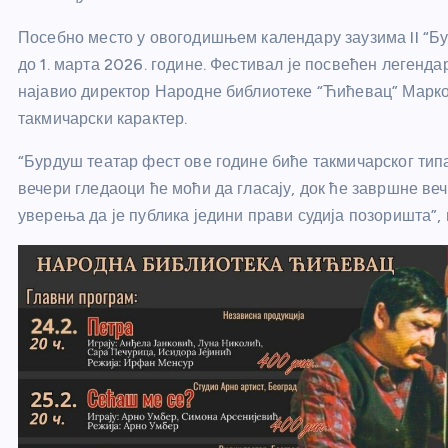
Посебно место у овогодишњем календару заузима II “Бу
до 1. марта 2026. године. Фестивал је посвећен легенда
најавио директор Народне библиотеке “Ћићевац” Марко
такмичарски карактер.
“Бурдуш театар фест ове године биће такмичарског типа
вечери гледаоци ће моћи да гласају, док ће завршне ве
уверења да је публика једини прави судија позоришта”, 