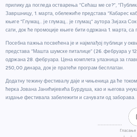
прилику да погледа остварења “Сећаш ме се?”, “Публика 
Завршницу, 1. марта, обележиће представа “Кабарес каб
књиге “Глумац… је глумац… је глумац” аутора Зијаха Со
сати, док ће промоције књиге бити одржана 1. марта, са 
Посебна пажња посвећена је и најмлађој публици у окв
представа “Машта шумске питалице” (26. фебруара у 12 
одржана 28. фебруара. Цена комплета улазница за главн
250,00 динара, док је пратећи програм бесплатан.
Додатну тежину фестивалу даје и чињеница да ће током
ћерка Јована Јанићијевића Бурдуша, као и његова уну
издање фестивала забележити и сачувати од заборава.
Гласање 