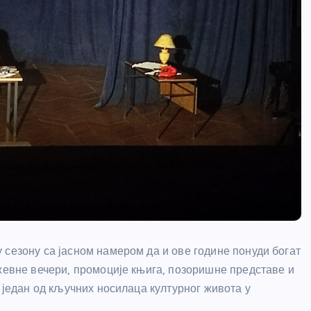
 сезону са јасном намером да и ове године понуди богат
ижевне вечери, промоције књига, позоришне представе и
е један од кључних носилаца културног живота у