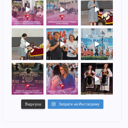
Види још
Запрати на Инстаграму