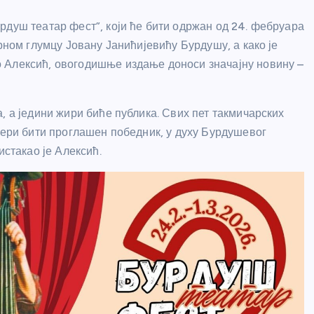
рдуш театар фест”, који ће бити одржан од 24. фебруара
рном глумцу Јовану Јанићијевићу Бурдушу, а како је
 Алексић, овогодишње издање доноси значајну новину –
, а једини жири биће публика. Свих пет такмичарских
чери бити проглашен победник, у духу Бурдушевог
истакао је Алексић.