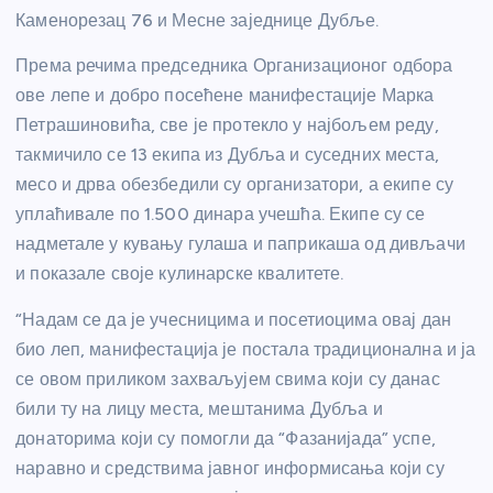
Каменорезац 76 и Месне заједнице Дубље.
Према речима председника Организационог одбора
ове лепе и добро посећене манифестације Марка
Петрашиновића, све је протекло у најбољем реду,
такмичило се 13 екипа из Дубља и суседних места,
месо и дрва обезбедили су организатори, а екипе су
уплаћивале по 1.500 динара учешћа. Екипе су се
надметале у кувању гулаша и паприкаша од дивљачи
и показале своје кулинарске квалитете.
“Надам се да је учесницима и посетиоцима овај дан
био леп, манифестација је постала традиционална и ја
се овом приликом захваљујем свима који су данас
били ту на лицу места, мештанима Дубља и
донаторима који су помогли да “Фазанијада” успе,
наравно и средствима јавног информисања који су