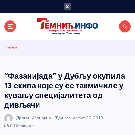
S
k
i
p
t
o
Темнићки
c
Home
o
n
информативн
t
e
“Фазанијада” у Дубљу окупила
и портал
n
13 екипа које су се такмичиле у
t
кувању специјалитета од
дивљачи
Драган Ивановић
Туризам
август 26, 2019
0 Comments