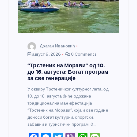
Драган Ивановић
август 6, 2026
0 Comments
“Трстеник на Морави” од 10.
до 16. августа: Богат програм
за све генерације
У оквиру Трстеничког културног лета, од
10. до 16. августа биће одржана
традиционална манифестација
“Трстеник на Морави”, која и ове године
доноси богат културни, спортски,
забавни и туристички програм. 0…