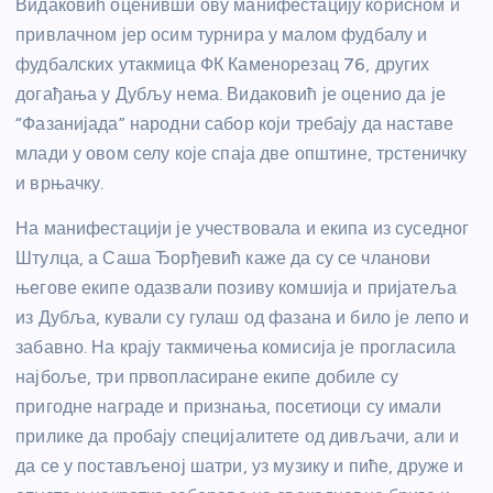
Видаковић оценивши ову манифестацију корисном и
привлачном јер осим турнира у малом фудбалу и
фудбалских утакмица ФК Каменорезац 76, других
догађања у Дубљу нема. Видаковић је оценио да је
“Фазанијада” народни сабор који требају да наставе
млади у овом селу које спаја две општине, трстеничку
и врњачку.
На манифестацији је учествовала и екипа из суседног
Штулца, а Саша Ђорђевић каже да су се чланови
његове екипе одазвали позиву комшија и пријатеља
из Дубља, кували су гулаш од фазана и било је лепо и
забавно. На крају такмичења комисија је прогласила
најбоље, три првопласиране екипе добиле су
пригодне награде и признања, посетиоци су имали
прилике да пробају специјалитете од дивљачи, али и
да се у постављеној шатри, уз музику и пиће, друже и