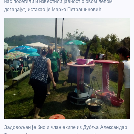
нас посетили и известили јавност о овом лепом
догађају”, истакао је Марко Петрашиновић.
Задовољан је био и члан екипе из Дубља Александар