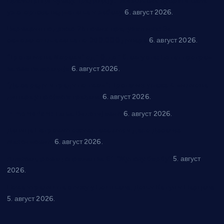
Вражогрнци чувају традицију: “Михољски сусрети села”
уз спортска надметања и забаву
6. август 2026.
Варварин подржао 25 нових предузетника: За
самозапошљавање по 380.000 динара
6. август 2026.
“Трстеник на Морави” од 10. до 16. августа: Богат програм
за све генерације
6. август 2026.
“Да се ради и гради по твом”: Трстеник улаже 4 милиона
динара у пројекте грађана
6. август 2026.
In memoriam: Тања Вилотијевић
6. август 2026.
Даница Петровић оживљава лик и дело Десанке
Максимовић
6. август 2026.
Александровац спреман за 61. “Жупску бербу”
5. август
2026.
Нова игралишта стижу у Бошњане, Доњи Катун и Парцане
5. август 2026.