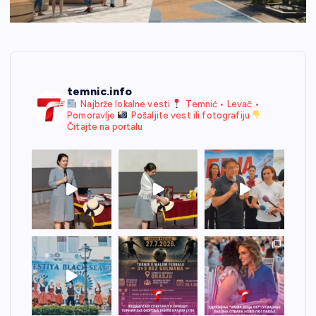
temnic.info
Najbrže lokalne vesti
Temnić • Levač •
Pomoravlje
Pošaljite vest ili fotografiju
Čitajte na portalu