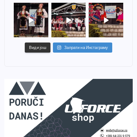
Види још
Запрати на Инстаграму