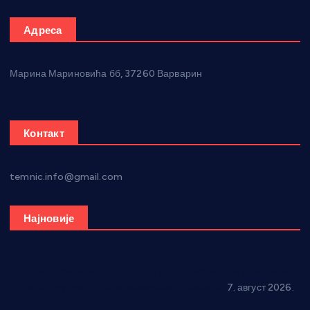
Адреса
Марина Мариновића бб, 37260 Варварин
Контакт
temnic.info@gmail.com
Најновије
Општина Ћићевац наставља да подржава предузетнике:
10 нових субвенција за самозапошљавање
7. август 2026.