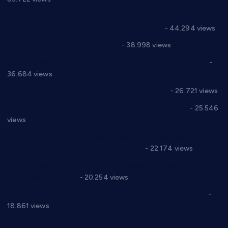
Горан Макрагић директор, Ђорђе Бајић спортски
директор новог прволигаша из Варварина
- 44.294 views
Цене на крушевачким пијацама
- 38.998 views
Планска искључења електричне енергије за 19.05.2021.
-
36.684 views
Реконструкција хотела “Плажа” у Варварину
- 26.721 views
Апел за помоћ породици Марковић из Варварина
- 25.546
views
Саопштење и демант Дома здравља “Др Властимир
Годић” на текст који кружи фејсбуком
- 22.174 views
Јелена Вујић-Обрадовић представник Александровца у
Парламенту Србије
- 20.254 views
Откривена илегална штампарија новца код Варварина
-
18.861 views