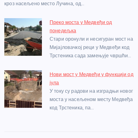
кроз насељено место Лучина, од…
Преко моста у Медвеђи од
понедељка
Стари оронули и несигуран мост на
Мијајловачкој реци у Медвеђи код
Трстеника сада замењује чвршћи…
Нови мост у Медвеђи у функцији од
јула
У току су радови на изградњи новог
моста у насељеном месту Медвеђа
код Трстеника, па…