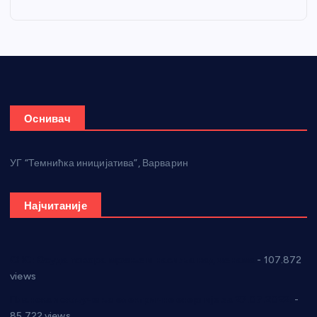
Оснивач
УГ “Темнићка иницијатива”, Варварин
Најчитаније
СНС: Осуда говора мржње и насиља над женама
- 107.872
views
Планска искључења електричне енергије за 27.07.2022.
-
85.722 views