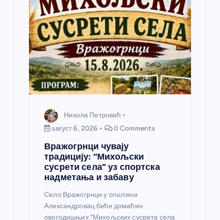
а
н
к
а
Никола Петровић
август 6, 2026
0 Comments
Вражогрнци чувају
традицију: “Михољски
сусрети села” уз спортска
надметања и забаву
Село Вражогрнци у општини
Александровац биће домаћин
овогодишњих “Михољских сусрета села