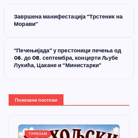
К
Завршена манифестација “Трстеник на
р
Морави”
е
“Печењијада” у престоници печења од
т
06. до 08. септембра, концерти Љубе
Лукића, Цакане и “Министарки”
а
њ
е
Повезани постови
ч
л
ТУРИЗАМ