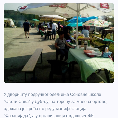
У дворишту подручног одељења Основне школе
“Свети Сава” у Дубљу, на терену за мале спортове,
одржана је трећа по реду манифестација
“Фазанијада”, а у организацији овдашњег ФК