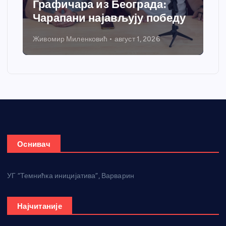
добија савремени систем
грејања
Никола Петровић
јул 31, 2026
Оснивач
УГ “Темнићка иницијатива”, Варварин
Најчитаније