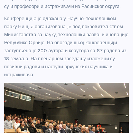
су и професори и истраживачи из Расинског округа.
Конференција је одржана у Научно-технолошком
парку Ниш, a организована je под покровитељством
Министарства за науку, технолошки развој и иновације
Републике Србије. На овогодишњој конференцији
заступљено је 200 аутора и коаутора са 87 радова из
18 земаља. На пленарном заседању изложени су
позивни радови и наступи врхунских научника и
истраживача.