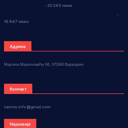
Парламенту Србије
- 20.240 views
Откривена илегална штампарија новца код Варварина
-
18.847 views
Адреса
Марина Мариновића бб, 37260 Варварин
Контакт
temnic.info@gmail.com
Најновије