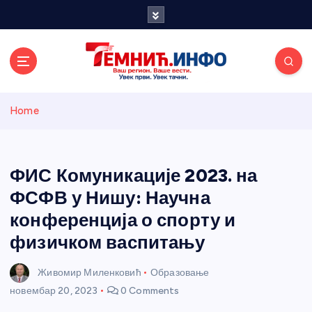
S
k
i
p
t
o
Темнићки
c
Home
o
n
информативн
t
e
ФИС Комуникације 2023. на
и портал
n
ФСФВ у Нишу: Научна
t
конференција о спорту и
физичком васпитању
Живомир Миленковић
Образовање
новембар 20, 2023
0 Comments