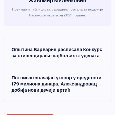
Живомир Миленковић
Новинар и публициста, сарадник портала за подручје
Расинског округа од 2021. године.
К
Општина Варварин расписала Конкурс
р
за стипендирање најбољих студената
е
Потписан значајан уговор у вредности
т
179 милиона динара, Александровац
добија нови дечији вртић
а
њ