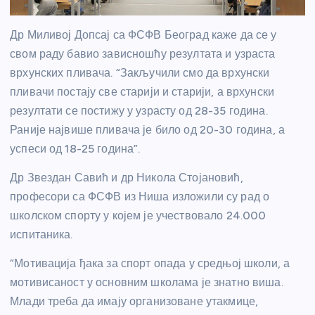
Др Миливој Допсај са ФСФВ Београд каже да се у
свом раду бавио зависношћу резултата и узраста
врхунских пливача. “Закључили смо да врхунски
пливачи постају све старији и старији, а врхунски
резултати се постижу у узрасту од 28-35 година.
Раније највише пливача је било од 20-30 година, а
успеси од 18-25 година”.
Др Звездан Савић и др Никола Стојановић,
професори са ФСФВ из Ниша изложили су рад о
школском спорту у којем је учествовало 24.000
испитаника.
“Мотивација ђака за спорт опада у средњој школи, а
мотивисаност у основним школама је знатно виша.
Млади треба да имају организоване утакмице,