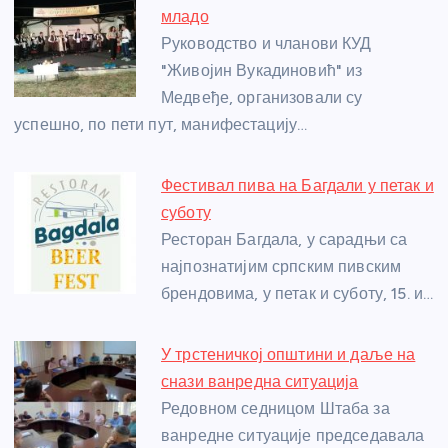
b
n
A
g
st
младо
o
g
p
e
Руководство и чланови КУД
o
er
p
"Живојин Вукадиновић" из
Медвеђе, организовали су
k
успешно, по пети пут, манифестацију…
Фестивал пива на Багдали у петак и
суботу
Ресторан Багдала, у сарадњи са
најпознатијим српским пивским
брендовима, у петак и суботу, 15. и…
У трстеничкој општини и даље на
снази ванредна ситуација
Редовном седницом Штаба за
ванредне ситуације председавала