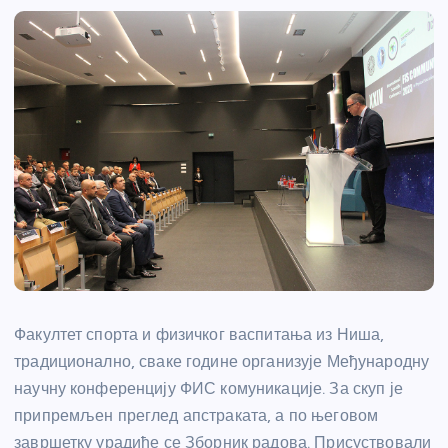
Факултет спорта и физичког васпитања из Ниша,
традиционално, сваке године организује Међународну
научну конференцију ФИС комуникације. За скуп је
припремљен преглед апстраката, а по његовом
завршетку урадиће се Зборник радова. Присуствовали