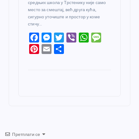
средњих школа у Трстенику није само
место за смештај, већ друга кућа,
сигурно уточиште и простор у коме
стичу…
F
M
T
Vi
W
M
a
e
w
b
h
e
Pi
E
S
c
ss
itt
er
at
ss
nt
m
h
e
e
er
s
a
er
ail
ar
b
n
A
g
e
e
o
g
p
e
st
o
er
p
k
Претплати се