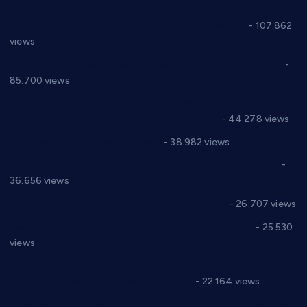
СНС: Осуда говора мржње и насиља над женама
- 107.862
views
Планска искључења електричне енергије за 27.07.2022.
-
85.700 views
Горан Макрагић директор, Ђорђе Бајић спортски
директор новог прволигаша из Варварина
- 44.278 views
Цене на крушевачким пијацама
- 38.982 views
Планска искључења електричне енергије за 19.05.2021.
-
36.656 views
Реконструкција хотела “Плажа” у Варварину
- 26.707 views
Апел за помоћ породици Марковић из Варварина
- 25.530
views
Саопштење и демант Дома здравља “Др Властимир
Годић” на текст који кружи фејсбуком
- 22.164 views
Јелена Вујић-Обрадовић представник Александровца у