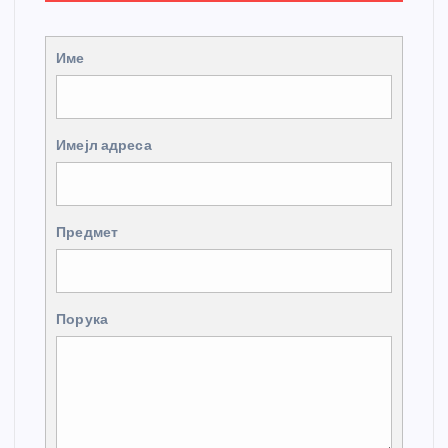
Име
Имејл адреса
Предмет
Порука