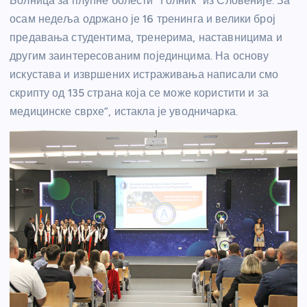
Болница за плућне болести “Голник” из Словеније. За
осам недеља одржано је 16 тренинга и велики број
предавања студентима, тренерима, наставницима и
другим заинтересованим појединцима. На основу
искустава и извршених истраживања написали смо
скрипту од 135 страна која се може користити и за
медицинске сврхе”, истакла је уводничарка.