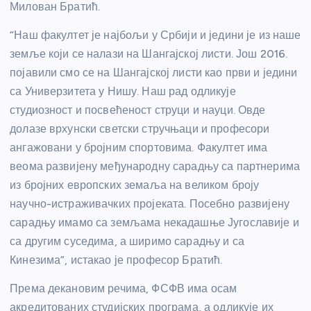
Милован Братић.
“Наш факултет је најбољи у Србији и једини је из наше
земље који се налази на Шангајској листи. Још 2016.
појавили смо се на Шангајској листи као први и једини
са Универзитета у Нишу. Наш рад одликује
студиозност и посвећеност струци и науци. Овде
долазе врхунски светски стручњаци и професори
ангажовани у бројним спортовима. Факултет има
веома развијену међународну сарадњу са партнерима
из бројних европских земаља на великом броју
научно-истраживачких пројеката. Посебно развијену
сарадњу имамо са земљама некадашње Југославије и
са другим суседима, а ширимо сарадњу и са
Кинезима”, истакао је професор Братић.
Према декановим речима, ФСФВ има осам
акредитованих студијских програма, а одликује их