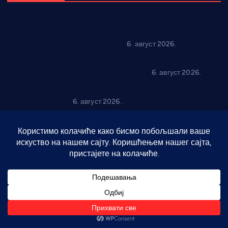
Вражогрнци чувају традицију: “Михољски сусрети села”
уз спортска надметања и забаву
6. август 2026.
Варварин подржао 25 нових предузетника: За
самозапошљавање по 380.000 динара
6. август 2026.
“Трстеник на Морави” од 10. до 16. августа: Богат програм
за све генерације
6. август 2026.
“Да се ради и гради по твом”: Трстеник улаже 4 милиона
динара у пројекте грађана
6. август 2026.
In memoriam: Тања Вилотијевић
6. август 2026.
Даница Петровић оживљава лик и дело Десанке
Максимовић
6. август 2026.
Александровац спреман за 61. “Жупску бербу”
5. август
2026.
Нова игралишта стижу у Бошњане, Доњи Катун и Парцане