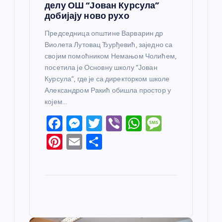
делу ОШ “Јован Курсула”
добијају ново рухо
Председница општине Варварин др
Виолета Лутовац Ђурђевић, заједно са
својим помоћником Немањом Чолићем,
посетила је Основну школу “Јован
Курсула”, где је са директорком школе
Александром Ракић обишла простор у
којем…
F
M
T
Vi
W
M
a
e
w
b
h
e
Pi
E
S
c
ss
itt
er
at
ss
nt
m
h
e
e
er
s
a
er
ail
ar
b
n
A
g
e
e
o
g
p
e
st
o
er
p