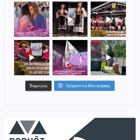
Види још
Запрати на Инстаграму