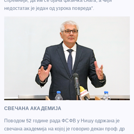
спремнији, да им се ојача физичка снага, а чији
недостатак је један од узрока повреда”.
СВЕЧАНА АКАДЕМИЈА
Поводом 52 године рада ФСФВ у Нишу одржана је
свечана академија на којој је говорио декан проф. др