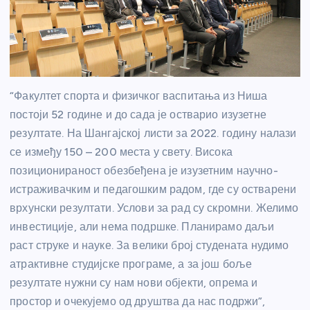
“Факултет спорта и физичког васпитања из Ниша
постоји 52 године и до сада је остварио изузетне
резултате. На Шангајској листи за 2022. годину налази
се између 150 – 200 места у свету. Висока
позиционираност обезбеђена је изузетним научно-
истраживачким и педагошким радом, где су остварени
врхунски резултати. Услови за рад су скромни. Желимо
инвестиције, али нема подршке. Планирамо даљи
раст струке и науке. За велики број студената нудимо
атрактивне студијске програме, а за још боље
резултате нужни су нам нови објекти, опрема и
простор и очекујемо од друштва да нас подржи”,