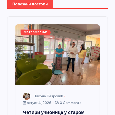
е
Повезани постови
ч
л
ОБРАЗОВАЊЕ
а
н
к
а
Никола Петровић
август 4, 2026
0 Comments
Четири учионице у старом