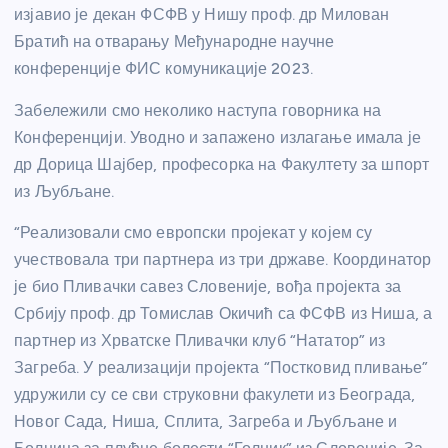
изјавио је декан ФСФВ у Нишу проф. др Милован
Братић на отварању Међународне научне
конференције ФИС комуникације 2023.
Забележили смо неколико наступа говорника на
Конференцији. Уводно и запажено излагање имала је
др Дорица Шајбер, професорка на Факултету за шпорт
из Љубљане.
“Реализовали смо европски пројекат у којем су
учествовала три партнера из три државе. Координатор
је био Пливачки савез Словеније, вођа пројекта за
Србију проф. др Томислав Окичић са ФСФВ из Ниша, а
партнер из Хрватске Пливачки клуб “Нататор” из
Загреба. У реализацији пројекта “Постковид пливање”
удружили су се сви струковни факулети из Београда,
Новог Сада, Ниша, Сплита, Загреба и Љубљане и