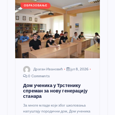
k
ОБРАЗОВАЊЕ
Драган Ивановић
јул 8, 2026
0 Comments
Дом ученика у Трстенику
спреман за нову генерацију
станара
За многе младе који због школовања
напуштају породични дом, Дом ученика