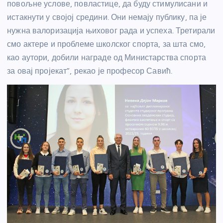
повољне услове, повластице, да буду стимулисани и
истакнути у својој средини. Они немају публику, па је
нужна валоризација њиховог рада и успеха. Третирали
смо актере и проблеме школског спорта, за шта смо,
као аутори, добили награде од Министарства спорта
за овај пројекат”, рекао је професор Савић.