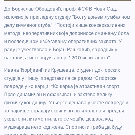
Др Борислав Обрадовић, проф. ФСФВ Нови Сад,
изложио је прегледну студију “Бол у доњем лумбалном
делу кичменог стуба”. “Постоји више конзервативних
метода, неоперативних које доприносе смањењу бола
и последичном избегавању оперативних захвата. У
раду је учествовао и Бојан Рашковић, сарадник у
настави, а интервјуисано је 1.200 испитаника”.
Ивана Ђорђевић из Крушевца, студент докторских
студија у Нишу, представила се радом “Спортске
повреде у кошарци! “Кошарка је атрактиван спорт.
Врло динамичан и офанзиван и захтева велику
физичку кондицију. У њој се дешавају честе повреде и
то највише страдају скочни зглов и колено и предњи
укрштени лигаменти, што се чешће дешава код
мушкараца него код жена. Спортисти треба да буду