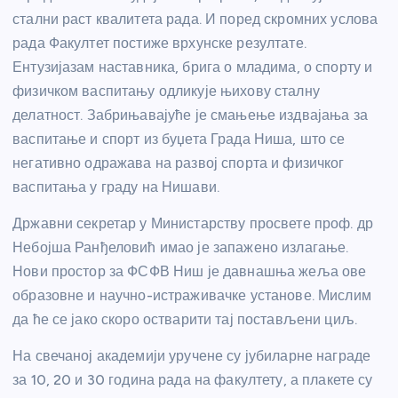
стални раст квалитета рада. И поред скромних услова
рада Факултет постиже врхунске резултате.
Ентузијазам наставника, брига о младима, о спорту и
физичком васпитању одликује њихову сталну
делатност. Забрињавајуће је смањење издвајања за
васпитање и спорт из буџета Града Ниша, што се
негативно одражава на развој спорта и физичког
васпитања у граду на Нишави.
Државни секретар у Министарству просвете проф. др
Небојша Ранђеловић имао је запажено излагање.
Нови простор за ФСФВ Ниш је давнашња жеља ове
образовне и научно-истраживачке установе. Мислим
да ће се јако скоро остварити тај постављени циљ.
На свечаној академији уручене су јубиларне награде
за 10, 20 и 30 година рада на факултету, а плакете су