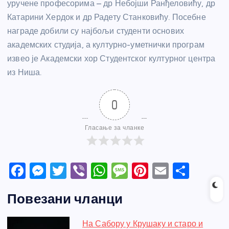
уручене професорима – др Небојши Ранђеловићу, др
Катарини Хердок и др Радету Станковићу. Посебне
награде добили су најбољи студенти основих
академских студија, а културно-уметнички програм
извео је Академски хор Студентског културног центра
из Ниша.
0
Гласање за чланке
F
M
T
Vi
W
M
Pi
E
S
a
e
w
b
h
e
nt
m
h
Повезани чланци
c
ss
itt
er
at
ss
er
ail
ar
e
e
er
s
a
e
e
На Сабору у Крушаку и старо и