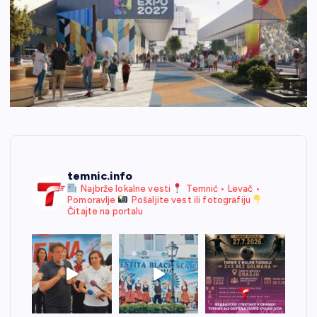
temnic.info
Najbrže lokalne vesti
Temnić • Levač •
Pomoravlje
Pošaljite vest ili fotografiju
Čitajte na portalu