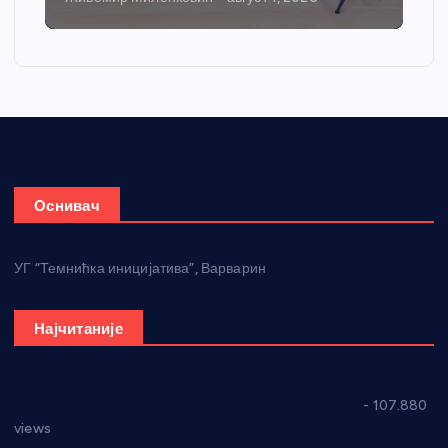
Оснивач
УГ “Темнићка иницијатива”, Варварин
Најчитаније
СНС: Осуда говора мржње и насиља над женама
- 107.880
views