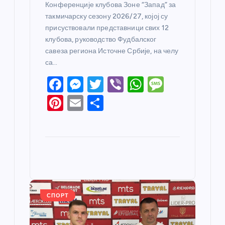
Конференције клубова Зоне “Запад” за
такмичарску сезону 2026/27, којој су
присуствовали представници свих 12
клубова, руководство Фудбалског
савеза региона Источне Србије, на челу
са…
F
M
T
Vi
W
M
a
e
w
b
h
e
Pi
E
S
c
ss
itt
er
at
ss
nt
m
h
e
e
er
s
a
er
ail
ar
b
n
A
g
e
e
o
g
p
e
st
o
er
p
k
СПОРТ