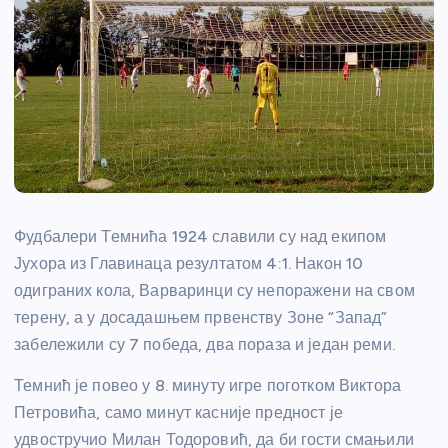
Фудбалери Темнића 1924 славили су над екипом
Јухора из Главинаца резултатом 4:1. Након 10
одиграних кола, Варваринци су непоражени на свом
терену, а у досадашњем првенству Зоне “Запад”
забележили су 7 победа, два пораза и један реми.
Темнић је повео у 8. минуту игре поготком Виктора
Петровића, само минут касније предност је
удвостручио Милан Тодоровић, да би гости смањили