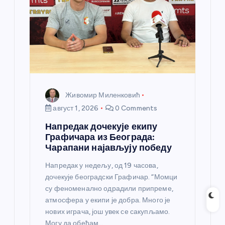
Живомир Миленковић
август 1, 2026
0 Comments
Напредак дочекује екипу
Графичара из Београда:
Чарапани најављују победу
Напредак у недељу, од 19 часова,
дочекује београдски Графичар. “Момци
су феноменално одрадили припреме,
атмосфера у екипи је добра. Много је
нових играча, још увек се сакупљамо.
Могу да обећам…