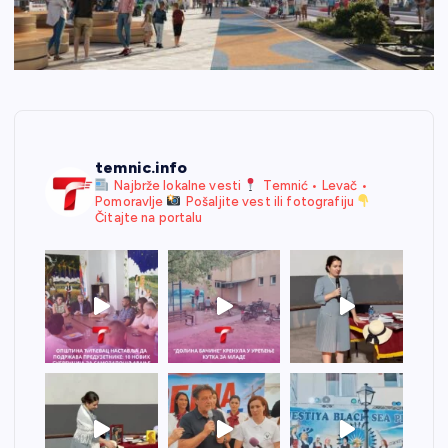
temnic.info
Najbrže lokalne vesti
Temnić • Levač •
Pomoravlje
Pošaljite vest ili fotografiju
Čitajte na portalu