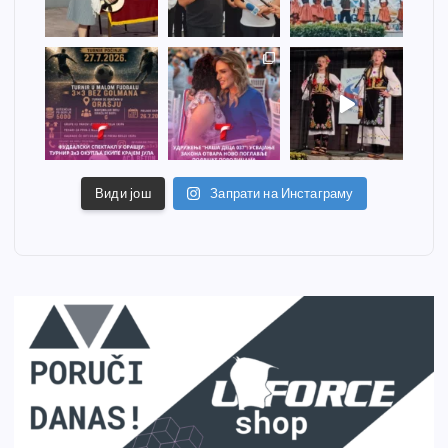
Види још
Запрати на Инстаграму