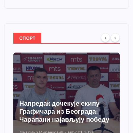
СПОРТ
Напредак дочекује екипу
Графичара из Београда:
Чарапани најављују победу
Живомир Миленковић
август 1, 2026