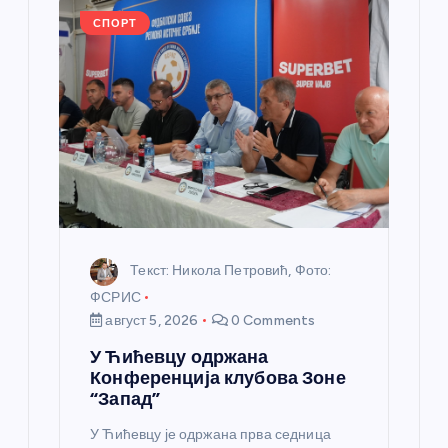
л
СПОРТ
а
н
к
а
Текст: Никола Петровић, Фото:
ФСРИС
август 5, 2026
0 Comments
У Ћићевцу одржана
Конференција клубова Зоне
“Запад”
У Ћићевцу је одржана прва седница