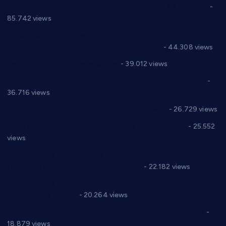
Планска искључења електричне енергије за 27.07.2022.
-
85.742 views
Горан Макрагић директор, Ђорђе Бајић спортски
директор новог прволигаша из Варварина
- 44.308 views
Цене на крушевачким пијацама
- 39.012 views
Планска искључења електричне енергије за 19.05.2021.
-
36.716 views
Реконструкција хотела “Плажа” у Варварину
- 26.729 views
Апел за помоћ породици Марковић из Варварина
- 25.552
views
Саопштење и демант Дома здравља “Др Властимир
Годић” на текст који кружи фејсбуком
- 22.182 views
Јелена Вујић-Обрадовић представник Александровца у
Парламенту Србије
- 20.264 views
Откривена илегална штампарија новца код Варварина
-
18.879 views