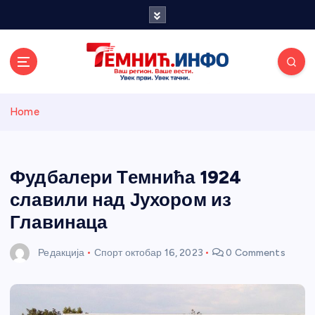
S
k
i
p
t
o
Темнићки
c
Home
o
n
информативн
t
e
Фудбалери Темнића 1924
и портал
n
славили над Јухором из
t
Главинаца
Редакција
Спорт
октобар 16, 2023
0 Comments