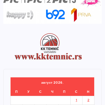
август 2026.
П
У
С
Ч
П
С
Н
1
2