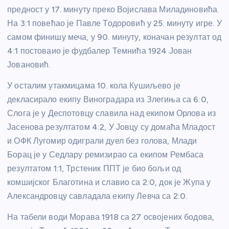
предност у 17. минуту преко Војислава Миладиновића.
На 3:1 повећао је Павле Тодоровић у 25. минуту игре. У
самом финишу меча, у 90. минуту, коначан резултат од
4:1 постоваио је фудбалер Темнића 1924 Јован
Јовановић.
У осталим утакмицама 10. кола Кушиљево је
декласирало екипу Виноградара из Злегиња са 6:0,
Слога је у Деспотовцу славила над екипом Орлова из
Јасенова резултатом 4:2, У Јовцу су домаћа Младост
и ОФК Лугомир одиграли дуел без голова, Млади
Борац је у Седлару ремизирао са екипом Рембаса
резултатом 1:1, Трстеник ППТ је био бољи од
комшијског Благотина и славио са 2:0, док је Жупа у
Александровцу савладала екипу Левча са 2:0.
На табели води Морава 1918 са 27 освојених бодова,