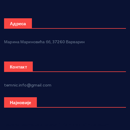
Адреса
Марина Мариновића бб, 37260 Варварин
Контакт
temnic.info@gmail.com
Најновије
Вече за памћење у Брусу: “Trio Maracto” одушевио