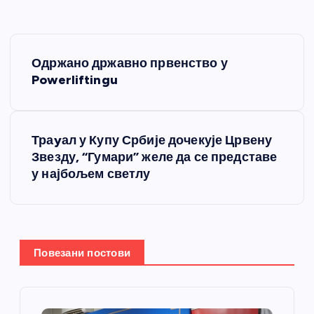
К
Одржано државно првенство у
р
Powerliftingu
е
Траyал у Купу Србије дочекује Црвену
т
Звезду, “Гумари” желе да се представе
у најбољем светлу
а
њ
е
Повезани постови
ч