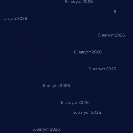
публику на Градском базену
9. август 2026.
“Долина Бачине” кренула у уређење кутка за младе
8.
август 2026.
Општина Ћићевац наставља да подржава предузетнике:
10 нових субвенција за самозапошљавање
7. август 2026.
Вражогрнци чувају традицију: “Михољски сусрети села”
уз спортска надметања и забаву
6. август 2026.
Варварин подржао 25 нових предузетника: За
самозапошљавање по 380.000 динара
6. август 2026.
“Трстеник на Морави” од 10. до 16. августа: Богат програм
за све генерације
6. август 2026.
“Да се ради и гради по твом”: Трстеник улаже 4 милиона
динара у пројекте грађана
6. август 2026.
In memoriam: Тања Вилотијевић
6. август 2026.
Даница Петровић оживљава лик и дело Десанке
Максимовић
6. август 2026.