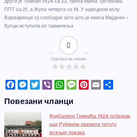
други је Темнић 1924 са 22, трећа екипа Трстеника
ППТ са 21, а Жупа четврта са 19. У наредном колу
Варваринци су слободни зато што је екипа Мајдево –
Купци иступила из такмичења
0
Гласање за чланке
F
M
T
Vi
W
M
Pi
E
S
a
e
w
b
h
e
nt
m
h
Повезани чланци
c
ss
itt
er
at
ss
er
ail
ar
e
e
er
s
a
e
e
Фудбалери Темнића 1924 победом
b
n
A
g
st
над Рубином оверили титулу
o
g
p
e
јесењег првака