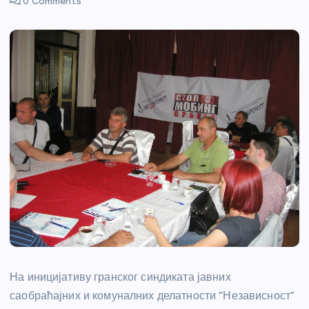
0 Comments
На иницијативу гранског синдиката јавних
саобраћајних и комуналних делатности “Независност”