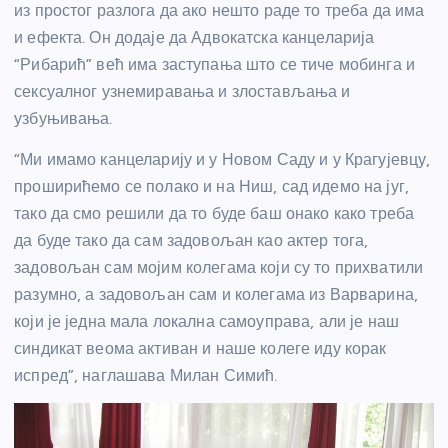
из простог разлога да ако нешто раде то треба да има
и ефекта. Он додаје да Адвокатска канцеларија
“Рибарић” већ има заступања што се тиче мобинга и
сексуалног узнемиравања и злостављања и
узбуњивања.
“Ми имамо канцеларију и у Новом Саду и у Крагујевцу,
проширићемо се полако и на Ниш, сад идемо на југ,
тако да смо решили да то буде баш онако како треба
да буде тако да сам задовољан као актер тога,
задовољан сам мојим колегама који су то прихватили
разумно, а задовољан сам и колегама из Варварина,
који је једна мала локална самоуправа, али је наш
синдикат веома активан и наше колеге иду корак
испред”, наглашава Милан Симић.