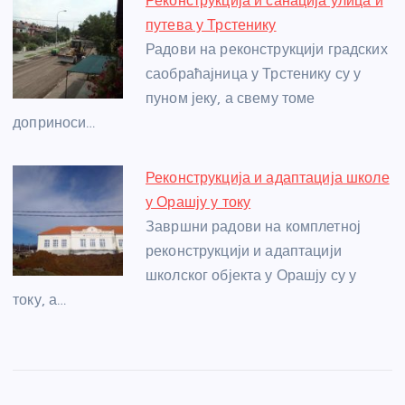
Реконструкција и санација улица и
путева у Трстенику
Радови на реконструкцији градских
саобраћајница у Трстенику су у
пуном јеку, а свему томе
доприноси…
Реконструкција и адаптација школе
у Орашју у току
Завршни радови на комплетној
реконструкцији и адаптацији
школског објекта у Орашју су у
току, а…