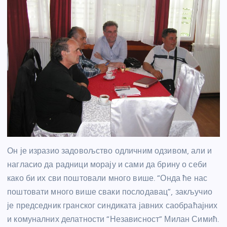
Он је изразио задовољство одличним одзивом, али и
нагласио да радници морају и сами да брину о себи
како би их сви поштовали много више. “Онда ће нас
поштовати много више сваки послодавац”, закључио
је председник гранског синдиката јавних саобраћајних
и комуналних делатности “Независност” Милан Симић.