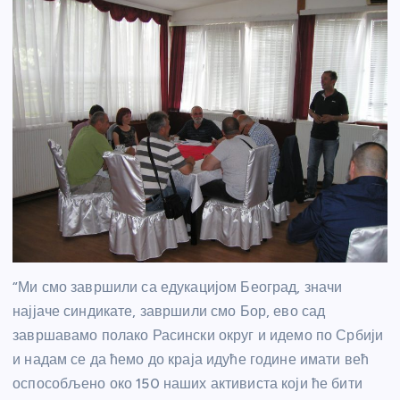
“Ми смо завршили са едукацијом Београд, значи
најјаче синдикате, завршили смо Бор, ево сад
завршавамо полако Расински округ и идемо по Србији
и надам се да ћемо до краја идуће године имати већ
оспособљено око 150 наших активиста који ће бити