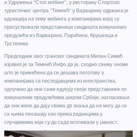
и Удружења “Стоп мобинг”, у ресторану Спортско
туристичког центра “Темнић” у Варварину одржана је
едукација на тему мобинга у компанијама којој су
присуствовали представници синдиката комуналних
предузећа из Варварина, Параћина, Крушевца и
Трстеника.
Председник овог гранског синдиката Милан Симић
изјавио је за Темнић.Инфо да је, сходно свему ономе
што је примећено да се дешава поготову у
компанијама са послодавцима из иностранства,
одлучено да они сами едукују своје представнике по
комуналним предузећима широм Србије, нагласивши
да они желе да дају свима до знања да не могу да се
са њима понашају као према радницима у
случајевима који су до сада испливали у јавност.