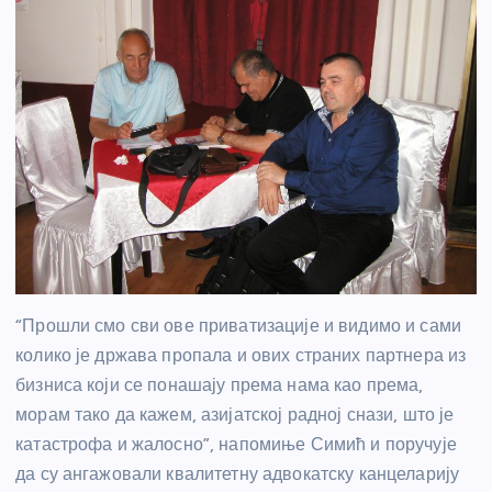
“Прошли смо сви ове приватизације и видимо и сами
колико је држава пропала и ових страних партнера из
бизниса који се понашају према нама као према,
морам тако да кажем, азијатској радној снази, што је
катастрофа и жалосно”, напомиње Симић и поручује
да су ангажовали квалитетну адвокатску канцеларију