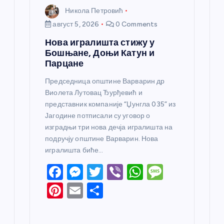
Никола Петровић
август 5, 2026
0 Comments
Нова игралишта стижу у
Бошњане, Доњи Катун и
Парцане
Председница општине Варварин др
Виолета Лутовац Ђурђевић и
представник компаније “Џунгла 035” из
Јагодине потписали су уговор о
изградњи три нова дечја игралишта на
подручју општине Варварин. Нова
игралишта биће…
F
M
T
Vi
W
M
a
e
w
b
h
e
Pi
E
S
c
ss
itt
er
at
ss
nt
m
h
e
e
er
s
a
er
ail
ar