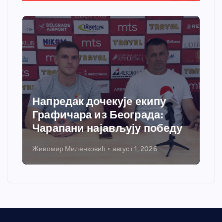
Спортски центар “Ћићевац”
добија савремени систем
у
грејања
Никола Петровић
јул 31, 2026