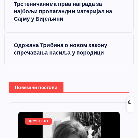
Трстеничанима прва награда за
р
најбољи пропагандни материјал на
Сајму у Бијељини
е
т
Одржана Трибина о новом закону
спречавања насиља у породици
а
њ
е
Повезани постови
ч
л
ДРУШТВО
а