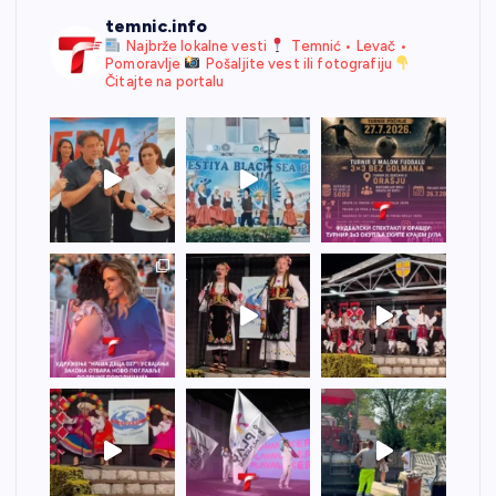
temnic.info
Najbrže lokalne vesti
Temnić • Levač •
Pomoravlje
Pošaljite vest ili fotografiju
Čitajte na portalu