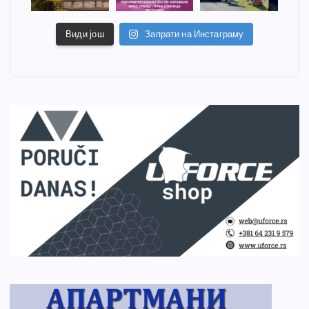
Види још
Запрати на Инстаграму