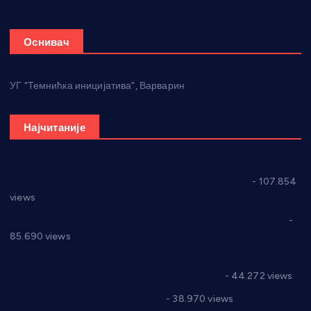
Оснивач
УГ “Темнићка иницијатива”, Варварин
Најчитаније
СНС: Осуда говора мржње и насиља над женама
- 107.854
views
Планска искључења електричне енергије за 27.07.2022.
-
85.690 views
Горан Макрагић директор, Ђорђе Бајић спортски
директор новог прволигаша из Варварина
- 44.272 views
Цене на крушевачким пијацама
- 38.970 views