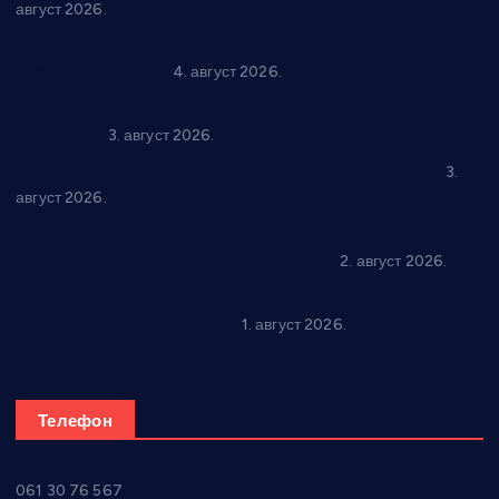
август 2026.
Четири учионице у старом делу ОШ “Јован Курсула”
добијају ново рухо
4. август 2026.
Књижевност, музика, спорт и уметност током августа у
Варварину
3. август 2026.
Трстеничанин освојио јубиларни циклус “Слагалице”
3.
август 2026.
Делегација Крушевца на прослави Дана Липецка у Русији:
Унапређење сарадње у свим областима
2. август 2026.
Напредак дочекује екипу Графичара из Београда:
Чарапани најављују победу
1. август 2026.
Телефон
061 30 76 567