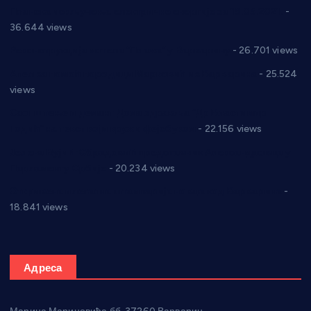
Планска искључења електричне енергије за 19.05.2021.
-
36.644 views
Реконструкција хотела “Плажа” у Варварину
- 26.701 views
Апел за помоћ породици Марковић из Варварина
- 25.524
views
Саопштење и демант Дома здравља “Др Властимир
Годић” на текст који кружи фејсбуком
- 22.156 views
Јелена Вујић-Обрадовић представник Александровца у
Парламенту Србије
- 20.234 views
Откривена илегална штампарија новца код Варварина
-
18.841 views
Адреса