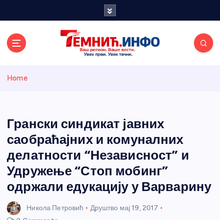
S
k
i
p
t
o
Темнићки
c
Home
o
n
информативн
t
e
Грански синдикат јавних
и портал
n
саобраћајних и комуналних
t
делатности “Независност” и
Удружење “Стоп мобинг”
одржали едукацију у Варварину
Никола Петровић
Друштво
мај 19, 2017