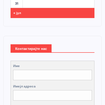
31
« јул
Контактирајте нас
Име
Имејл адреса