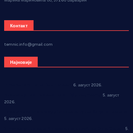
Марина Мариновића бб, 37260 Варварин
Контакт
temnic.info@gmail.com
Најновије
In memoriam: Тања Вилотијевић
6. август 2026.
Александровац спреман за 61. “Жупску бербу”
5. август
2026.
Нова игралишта стижу у Бошњане, Доњи Катун и Парцане
5. август 2026.
У Ћићевцу одржана Конференција клубова Зоне “Запад”
5.