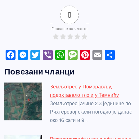
0
Гласање за чланке
F
M
T
Vi
W
M
Pi
E
S
a
e
w
b
h
e
nt
m
h
Повезани чланци
c
ss
itt
er
at
ss
er
ail
ar
e
e
er
s
a
e
e
Земљотрес у Поморављу,
b
n
A
g
st
подрхтавало тло и у Темнићу
o
g
p
e
Земљотрес јачине 2.3 јединице по
o
er
p
Рихтеровој скали погодио је данас
око 16 сати и 9…
k