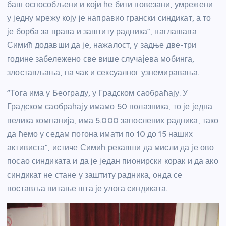
баш оспособљени и који ће бити повезани, умрежени
у једну мрежу коју је направио грански синдикат, а то
је борба за права и заштиту радника”, наглашава
Симић додавши да је, нажалост, у задње две-три
године забележено све више случајева мобинга,
злостављања, па чак и сексуалног узнемиравања.
“Тога има у Београду, у Градском саобраћају. У
Градском саобраћају имамо 50 полазника, то је једна
велика компанија, има 5.000 запослених радника, тако
да ћемо у седам погона имати по 10 до 15 наших
активиста”, истиче Симић рекавши да мисли да је ово
посао синдиката и да је један пионирски корак и да ако
синдикат не стане у заштиту радника, онда се
поставља питање шта је улога синдиката.