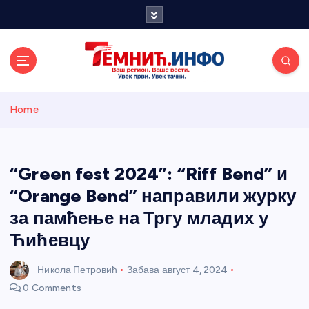
S
k
i
p
t
o
Темнићки
c
Home
o
n
информативн
t
e
“Green fest 2024”: “Riff Bend” и
и портал
n
“Orange Bend” направили журку
t
за памћење на Тргу младих у
Ћићевцу
Никола Петровић
Забава
август 4, 2024
0 Comments