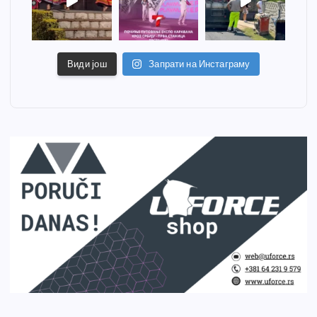
Види још
Запрати на Инстаграму