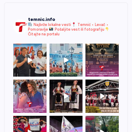
temnic.info
Najbrže lokalne vesti
Temnić • Levač •
Pomoravlje
Pošaljite vest ili fotografiju
Čitajte na portalu