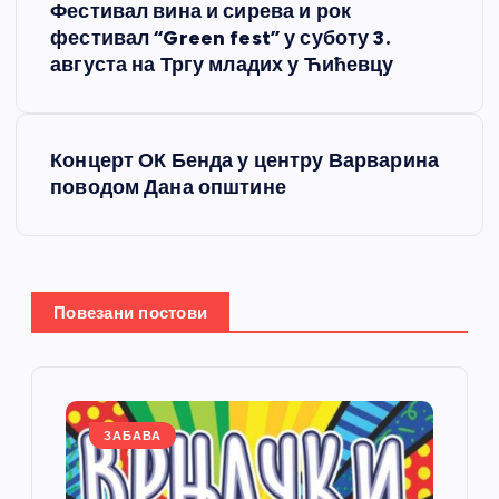
Фестивал вина и сирева и рок
р
фестивал “Green fest” у суботу 3.
августа на Тргу младих у Ћићевцу
е
т
Концерт ОК Бенда у центру Варварина
поводом Дана општине
а
њ
е
Повезани постови
ч
л
ЗАБАВА
а