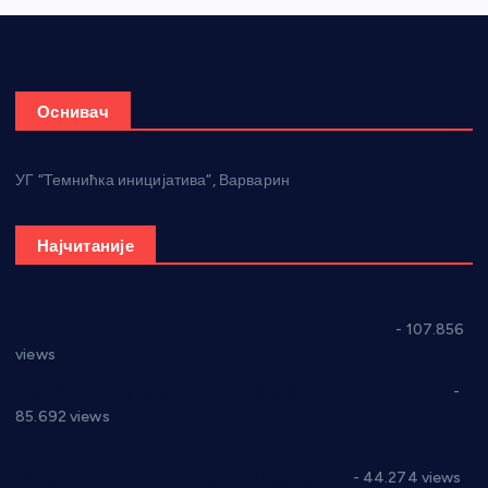
Оснивач
УГ “Темнићка иницијатива”, Варварин
Најчитаније
СНС: Осуда говора мржње и насиља над женама
- 107.856
views
Планска искључења електричне енергије за 27.07.2022.
-
85.692 views
Горан Макрагић директор, Ђорђе Бајић спортски
директор новог прволигаша из Варварина
- 44.274 views