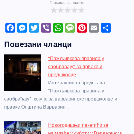
Гласање за чланке
F
M
T
Vi
W
M
Pi
E
S
a
e
w
b
h
e
nt
m
h
Повезани чланци
c
ss
itt
er
at
ss
er
ail
ar
e
e
er
s
a
e
e
“Пажљивкова правила у
b
n
A
g
st
саобраћају” за прваке и
o
g
p
e
предшколце
o
er
p
Интерактивна представа
"Пажљивкова правила у
k
саобраћају", коју је за варваринске предшколце и
прваке Општина Варварин…
Новогодишњи пакетићи за
најмлађе у суботу у Варварину и