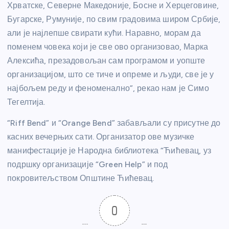
Хрватске, Северне Македоније, Босне и Херцеговине,
Бугарске, Румуније, по свим градовима широм Србије,
али је најлепше свирати кући. Наравно, морам да
поменем човека који је све ово организовао, Марка
Алексића, презадовољан сам програмом и уопште
организацијом, што се тиче и опреме и људи, све је у
најбољем реду и феноменално”, рекао нам је Симо
Тегелтија.
“Riff Bend” и “Orange Bend” забављали су присутне до
касних вечерњих сати. Организатор ове музичке
манифестације је Народна библиотека “Ћићевац, уз
подршку организације “Green Help” и под
покровитељством Општине Ћићевац.
0