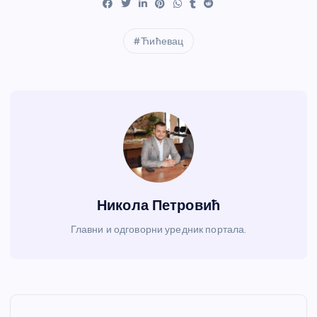
Ћићевац
Никола Петровић
Главни и одговорни уредник портала.
К