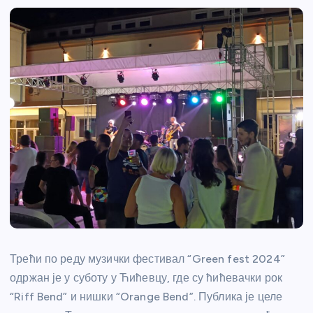
Трећи по реду музички фестивал “Green fest 2024”
одржан је у суботу у Ћићевцу, где су ћићевачки рок
“Riff Bend” и нишки “Orange Bend”. Публика је целе