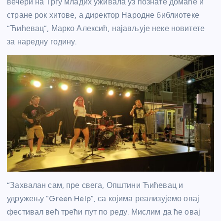
вечери на Тргу младих уживала уз познате домаће и
стране рок хитове, а директор Народне библиотеке
“Ћићевац”, Марко Алексић, најављује неке новитете
за наредну годину.
“Захвалан сам, пре свега, Општини Ћићевац и
удружењу “Green Help”, са којима реализујемо овај
фестивал већ трећи пут по реду. Мислим да ће овај