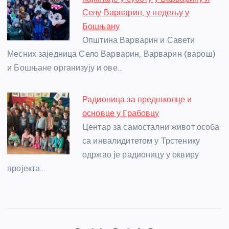
Селу Варварин, у недељу у
Бошњану
Општина Варварин и Савети
Месних заједница Село Варварин, Варварин (варош)
и Бошњане организују и ове…
Радионица за предшколце и
основце у Грабовцу
Центар за самостални живот особа
са инвалидитетом у Трстенику
одржао је радионицу у оквиру
пројекта…