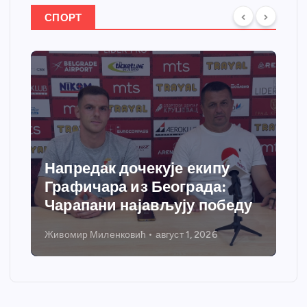
СПОРТ
апредак дочекује екипу
Спортс
рафичара из Београда:
добија
арапани најављују победу
грејања
вомир Миленковић
август 1, 2026
Никола Петр