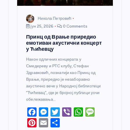
Никола Петровић
јун 25, 2026
0 Comments
Принц од Врање приредио
емотиван акустични концерт
у Ћићевцу
Након одличних концерата у
Смедереву и РТС клубу, Стефан
Здравковић, познатији као Принц од
Врање, приредио је незаборавно
акустично вече у Народној библиотеци
“Ћићевац”, где је бројној публици уочи
обележавања…
F
M
T
Vi
W
M
a
e
w
b
h
e
Pi
E
S