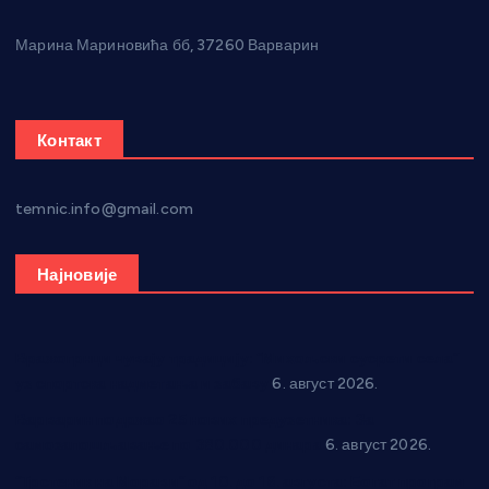
Марина Мариновића бб, 37260 Варварин
Контакт
temnic.info@gmail.com
Најновије
Вражогрнци чувају традицију: “Михољски сусрети села”
уз спортска надметања и забаву
6. август 2026.
Варварин подржао 25 нових предузетника: За
самозапошљавање по 380.000 динара
6. август 2026.
“Трстеник на Морави” од 10. до 16. августа: Богат програм