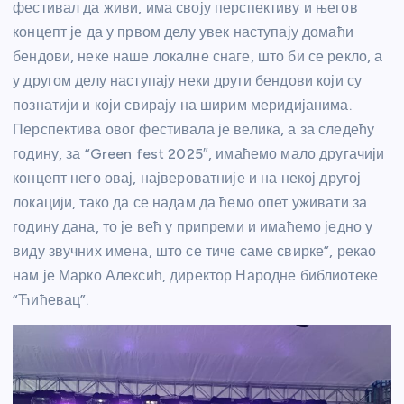
фестивал да живи, има своју перспективу и његов
концепт је да у првом делу увек наступају домаћи
бендови, неке наше локалне снаге, што би се рекло, а
у другом делу наступају неки други бендови који су
познатији и који свирају на ширим меридијанима.
Перспектива овог фестивала је велика, а за следећу
годину, за “Green fest 2025″, имаћемо мало другачији
концепт него овај, највероватније и на некој другој
локацији, тако да се надам да ћемо опет уживати за
годину дана, то је већ у припреми и имаћемо једно у
виду звучних имена, што се тиче саме свирке”, рекао
нам је Марко Алексић, директор Народне библиотеке
“Ћићевац”.