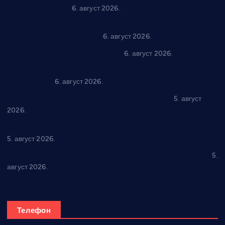
за све генерације
6. август 2026.
“Да се ради и гради по твом”: Трстеник улаже 4 милиона
динара у пројекте грађана
6. август 2026.
In memoriam: Тања Вилотијевић
6. август 2026.
Даница Петровић оживљава лик и дело Десанке
Максимовић
6. август 2026.
Александровац спреман за 61. “Жупску бербу”
5. август
2026.
Нова игралишта стижу у Бошњане, Доњи Катун и Парцане
5. август 2026.
У Ћићевцу одржана Конференција клубова Зоне “Запад”
5.
август 2026.
Телефон