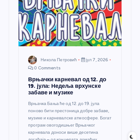
н
к
а
Никола Петровић
јул 7, 2026
0 Comments
Врњачки карневал од 12. до
19. јула: Недеља врхунске
забаве и музике
Врњачка Бања ће од 12. до 19. јула
поново бити престоница добре забаве,
музике и карневалске атмосфере. Богат
програм овогодишњег Врњачког
карневала доноси више десетина
догађаја – од концерата домаћих…