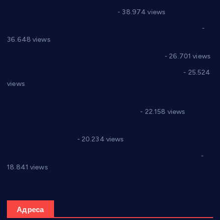
Цене на крушевачким пијацама
- 38.974 views
Планска искључења електричне енергије за 19.05.2021.
-
36.648 views
Реконструкција хотела “Плажа” у Варварину
- 26.701 views
Апел за помоћ породици Марковић из Варварина
- 25.524
views
Саопштење и демант Дома здравља “Др Властимир
Годић” на текст који кружи фејсбуком
- 22.158 views
Јелена Вујић-Обрадовић представник Александровца у
Парламенту Србије
- 20.234 views
Откривена илегална штампарија новца код Варварина
-
18.841 views
Адреса