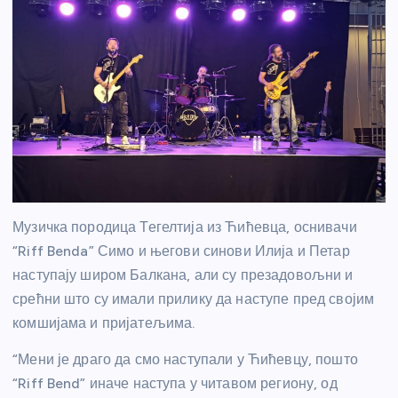
Музичка породица Тегелтија из Ћићевца, оснивачи
“Riff Benda” Симо и његови синови Илија и Петар
наступају широм Балкана, али су презадовољни и
срећни што су имали прилику да наступе пред својим
комшијама и пријатељима.
“Мени је драго да смо наступали у Ћићевцу, пошто
“Riff Bend” иначе наступа у читавом региону, од