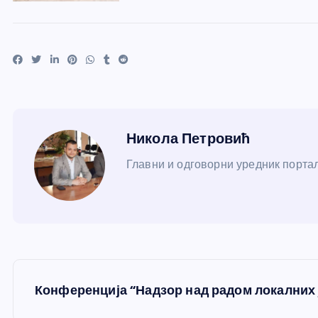
Никола Петровић
Главни и одговорни уредник портал
К
Конференција “Надзор над радом локалних 
р