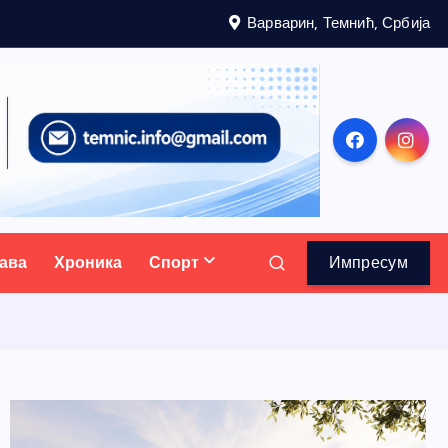
Варварин, Темнић, Србија
ава
Хроника
Спорт
Импресум