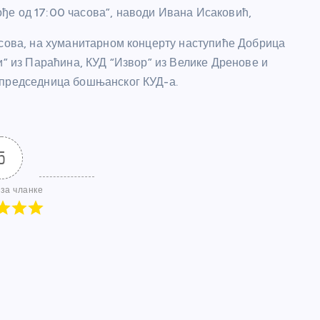
ђе од 17:00 часова”, наводи Ивана Исаковић,
асова, на хуманитарном концерту наступиће Добрица
и” из Параћина, КУД “Извор” из Велике Дренове и
 председница бошњанског КУД-а.
5
за чланке