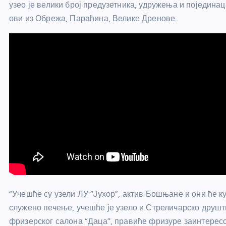
узео је велики број предузетника, удружења и поједина
ови из Обрежа, Параћина, Велике Дренове.
“Учешће су узели ЛУ “Јухор”, актив Бошњане и они ће к
служено печење, учешће је узело и Стреличарско друш
фризерског салона “Даца”, правиће фризуре заинтересо