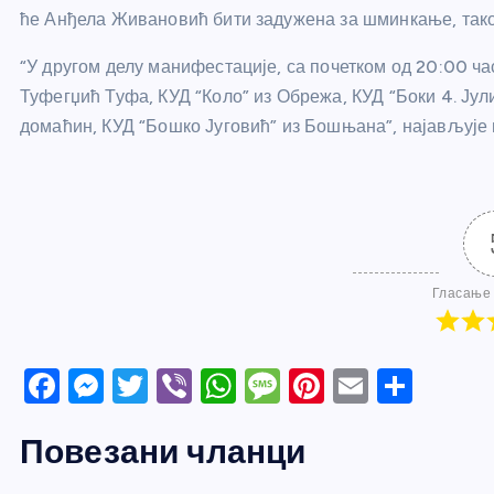
ће Анђела Живановић бити задужена за шминкање, тако
“У другом делу манифестације, са почетком од 20:00 ч
Туфегџић Туфа, КУД “Коло” из Обрежа, КУД “Боки 4. Јул
домаћин, КУД “Бошко Југовић” из Бошњана”, најављује
Гласање 
F
M
T
Vi
W
M
Pi
E
S
a
e
w
b
h
e
nt
m
h
Повезани чланци
c
ss
itt
er
at
ss
er
ail
ar
e
e
er
s
a
e
e