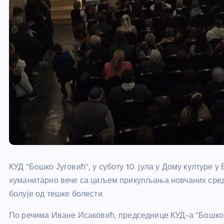
КУД “Бошко Југовић”, у суботу 10. јула у Дому културе у
хуманитарно вече са циљем прикупљања новчаних сред
болује од тешке болести.
По речима Иване Исаковић, председнице КУД-а “Бошко 