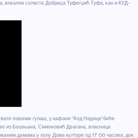
ца, вокални солиста Добрица Туфегџић Туфа, као и КУД-
увати ловачки гулаш, у кафани “Код Надице”биће
тво из Бошњана, Симоновић Драгана, власница
ваним дамама у холу Дома културе од 17:00 часова, док