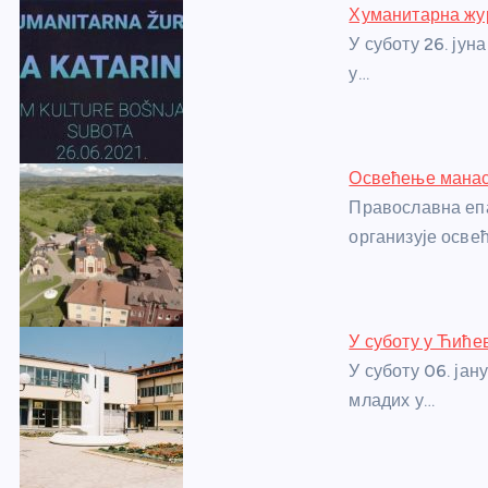
Хуманитарна жур
b
n
A
g
st
У суботу 26. јун
o
g
p
e
у…
o
er
p
k
Освећење манас
Православна епа
организује осве
У суботу у Ћић
У суботу 06. јан
младих у…