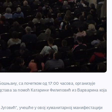
 Бошњану, са почетком од 17:00 часова, организује
става за помоћ Катарини Филиповић из Варварина која
Југовић”, учешће у овој хуманитарној манифестацији