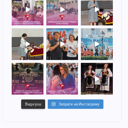
Види још
Запрати на Инстаграму