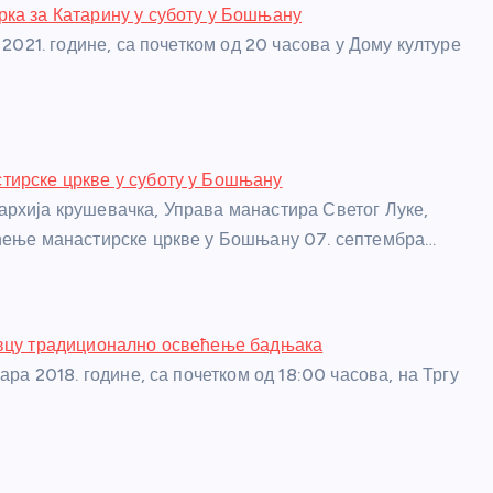
ка за Катарину у суботу у Бошњану
а 2021. године, са почетком од 20 часова у Дому културе
тирске цркве у суботу у Бошњану
рхија крушевачка, Управа манастира Светог Луке,
ћење манастирске цркве у Бошњану 07. септембра…
евцу традиционално освећење бадњака
уара 2018. године, са почетком од 18:00 часова, на Тргу