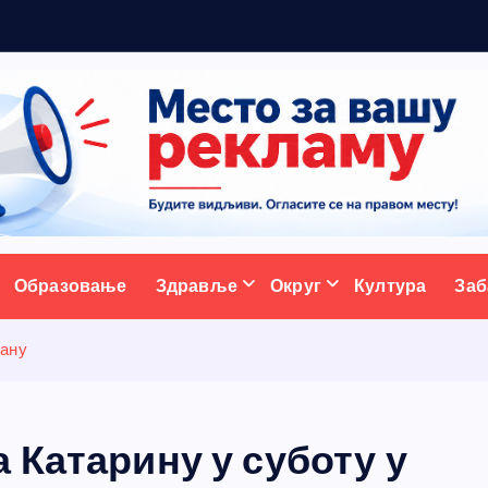
а
с
т
ативни портал
Образовање
Здравље
Округ
Култура
Заб
њану
 Катарину у суботу у