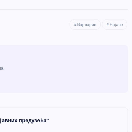
Варварин
Најаве
а.
јавних предузећа”