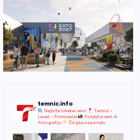
temnic.info
Najbrže lokalne vesti
Temnić •
Levač • Pomoravlje
Pošaljite vest ili
fotografiju
Čitajte na portalu