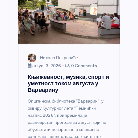
Никола Петровић
август 3, 2026
0 Comments
Књижевност, музика, спорт и
уметност током августа у
Варварину
Општинска библиотека “Варварин”, у
оквиру Културног лета “Темнићки
натпис 2026”, припремила је
разноврстан програм за август, који ће
обухватити позоришне и књижевне
садржаје, представљање књиге, рок