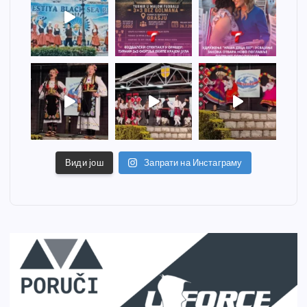
Види још
Запрати на Инстаграму