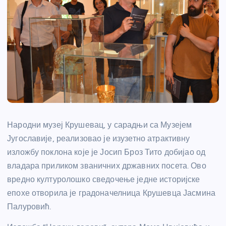
Народни музеј Крушевац, у сарадњи са Музејем
Југославије, реализовао је изузетно атрактивну
изложбу поклона које је Јосип Броз Тито добијао од
владара приликом званичних државних посета. Ово
вредно културолошко сведочење једне историјске
епохе отворила је градоначелница Крушевца Јасмина
Палуровић.