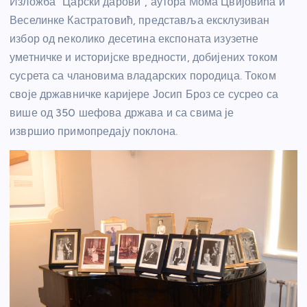
Изложба “Царски дарови”, аутора Мома Цвијовића и
Веселинке Кастратовић, представља ексклузиван
избор од nеколико десетина експоната изузетне
уметничке и историјске вредности, добијених током
сусрета са члановима владарских породица. Током
своје државничке каријере Јосип Броз се сусрео са
више од 350 шефова држава и са свима је
извршио примопредају поклона.