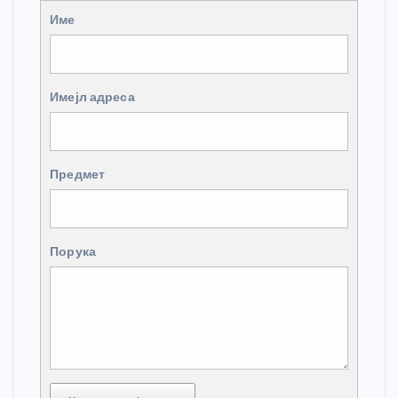
Име
Имејл адреса
Предмет
Порука