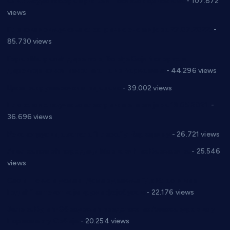
СНС: Осуда говора мржње и насиља над женама
- 107.872
views
Планска искључења електричне енергије за 27.07.2022.
-
85.730 views
Горан Макрагић директор, Ђорђе Бајић спортски
директор новог прволигаша из Варварина
- 44.296 views
Цене на крушевачким пијацама
- 39.002 views
Планска искључења електричне енергије за 19.05.2021.
-
36.696 views
Реконструкција хотела “Плажа” у Варварину
- 26.721 views
Апел за помоћ породици Марковић из Варварина
- 25.546
views
Саопштење и демант Дома здравља “Др Властимир
Годић” на текст који кружи фејсбуком
- 22.176 views
Јелена Вујић-Обрадовић представник Александровца у
Парламенту Србије
- 20.254 views