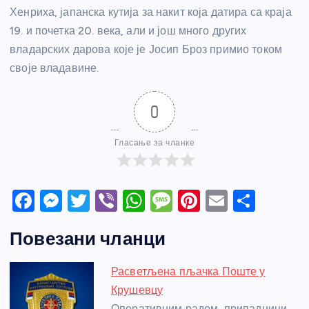
Хенриха, јапанска кутија за накит која датира са краја
19. и почетка 20. века, али и још много других
владарских дарова које је Јосип Броз примио током
своје владавине.
0
Гласање за чланке
F
M
T
Vi
W
M
Pi
E
S
a
e
w
b
h
e
nt
m
h
Повезани чланци
c
ss
itt
er
at
ss
er
ail
ar
e
e
er
s
a
e
e
Расветљена пљачка Поште у
b
n
A
g
st
Крушевцу
Оперативним радом, припадници