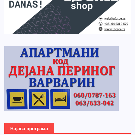
Најава програма