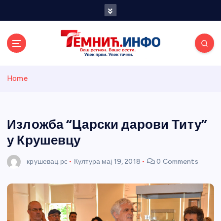
S
k
i
p
t
o
Темнићки
c
Home
o
n
информативн
t
e
Изложба “Царски дарови Титу”
и портал
n
у Крушевцу
t
крушевац.рс
Култура
мај 19, 2018
0 Comments