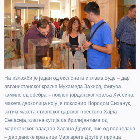
На изложби је један од експоната и глава Буде – дар
авганистанског краља Мухамеда Захира, фигура
камиле од сребра – поклон јорданског краља Хусеина,
макета двоколица коју је поклонио Нородом Сиханук,
затим макета етиопског царског престола Хајла
Селасија, златна кутија са брилијантима од
мароканског владара Хасана Другог, рис од порцелана
– дар данске краљице Маргарете Друге и принца