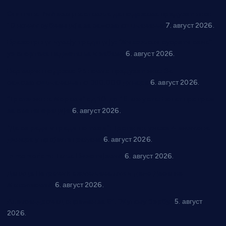
Општина Ћићевац наставља да подржава предузетнике:
10 нових субвенција за самозапошљавање
7. август 2026.
Вражогрнци чувају традицију: “Михољски сусрети села”
уз спортска надметања и забаву
6. август 2026.
Варварин подржао 25 нових предузетника: За
самозапошљавање по 380.000 динара
6. август 2026.
“Трстеник на Морави” од 10. до 16. августа: Богат програм
за све генерације
6. август 2026.
“Да се ради и гради по твом”: Трстеник улаже 4 милиона
динара у пројекте грађана
6. август 2026.
In memoriam: Тања Вилотијевић
6. август 2026.
Даница Петровић оживљава лик и дело Десанке
Максимовић
6. август 2026.
Александровац спреман за 61. “Жупску бербу”
5. август
2026.