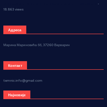
Откривена илегална штампарија новца код Варварина
-
18.863 views
Адреса
Марина Мариновића бб, 37260 Варварин
Контакт
temnic.info@gmail.com
Најновије