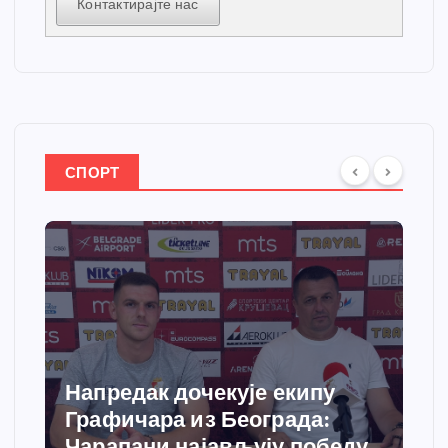
Контактирајте нас
СПОРТ
кипу
Спортски центар “Ћићева
ада:
добија савремени систем
 победу
грејања