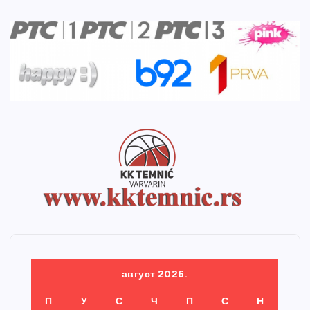
август 2026.
П
У
С
Ч
П
С
Н