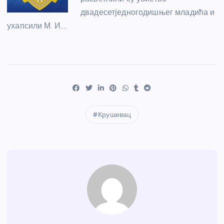
двадесетједногодишњег младића и
ухапсили М. И.…
Крушевац