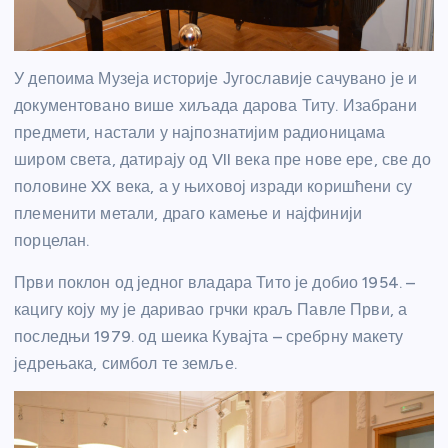
У депоима Музеја историје Југославије сачувано је и
документовано више хиљада дарова Титу. Изабрани
предмети, настали у најпознатијим радионицама
широм света, датирају од VII века пре нове ере, све до
половине XX века, а у њиховој изради коришћени су
племенити метали, драго камење и најфинији
порцелан.
Први поклон од једног владара Тито је добио 1954. –
кацигу коју му је даривао грчки краљ Павле Први, а
последњи 1979. од шеика Кувајта – сребрну макету
једрењака, симбол те земље.