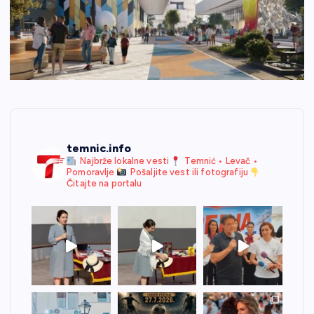
temnic.info
Najbrže lokalne vesti
Temnić • Levač •
Pomoravlje
Pošaljite vest ili fotografiju
Čitajte na portalu