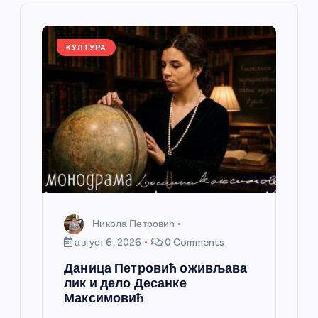
ч
л
КУЛТУРА
а
н
к
а
Никола Петровић
август 6, 2026
0 Comments
Даница Петровић оживљава
лик и дело Десанке
Максимовић