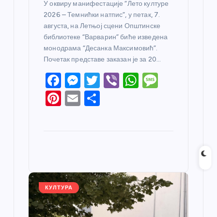
У оквиру манифестације “Лето културе
2026 – Темнићки натпис”, у петак, 7.
августа, на Летњој сцени Општинске
библиотеке “Варварин” биће изведена
монодрама “Десанка Максимовић”.
Почетак представе заказан је за 20…
F
M
T
Vi
W
M
a
e
w
b
h
e
Pi
E
S
c
ss
itt
er
at
ss
nt
m
h
e
e
er
s
a
er
ail
ar
b
n
A
g
e
e
o
g
p
e
st
o
er
p
k
КУЛТУРА