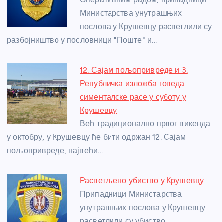
o
g
p
e
o
er
p
Министарства унутрашњих
послова у Крушевцу расветлили су
k
разбојништво у пословници "Поште" и…
12. Сајам пољопривреде и 3.
Републичка изложба говеда
сименталске расе у суботу у
Крушевцу
Већ традиционално првог викенда
у октобру, у Крушевцу ће бити одржан 12. Сајам
пољопривреде, највећи…
Расветљено убиство у Крушевцу
Припадници Министарства
унутрашњих послова у Крушевцу
расветлили су убиство