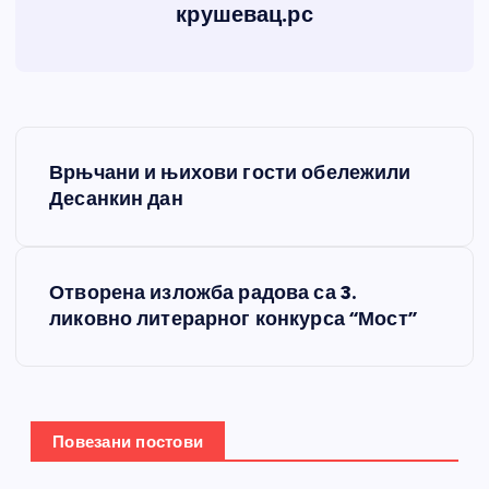
крушевац.рс
К
Врњчани и њихови гости обележили
р
Десанкин дан
е
Отворена изложба радова са 3.
т
ликовно литерарног конкурса “Мост”
а
њ
Повезани постови
е