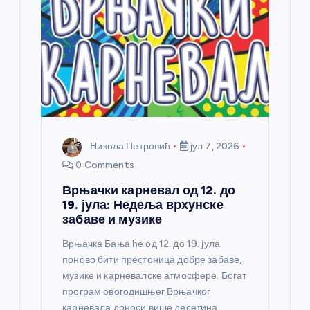
н
к
а
Никола Петровић
јул 7, 2026
0 Comments
Врњачки карневал од 12. до
19. јула: Недеља врхунске
забаве и музике
Врњачка Бања ће од 12. до 19. јула
поново бити престоница добре забаве,
музике и карневалске атмосфере. Богат
програм овогодишњег Врњачког
карневала доноси више десетина