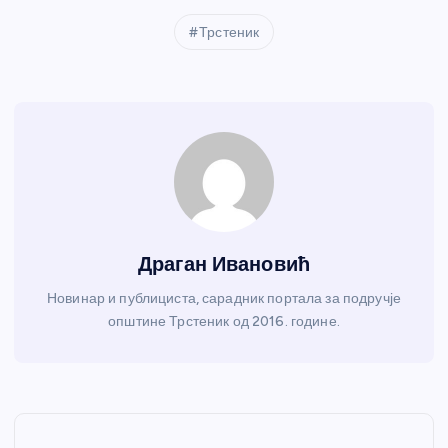
Трстеник
Драган Ивановић
Новинар и публициста, сарадник портала за подручје
општине Трстеник од 2016. године.
К