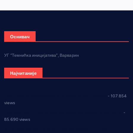
Оснивач
УГ “Темнићка иницијатива”, Варварин
Најчитаније
СНС: Осуда говора мржње и насиља над женама
- 107.854
views
Планска искључења електричне енергије за 27.07.2022.
-
85.690 views
Горан Макрагић директор, Ђорђе Бајић спортски