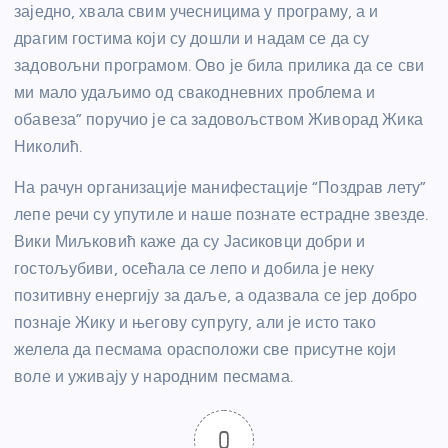
заједно, хвала свим учесницима у програму, а и
драгим гостима који су дошли и надам се да су
задовољни програмом. Ово је била прилика да се сви
ми мало удаљимо од свакодневних проблема и
обавеза” поручио је са задовољством Живорад Жика
Николић.
На рачун организације манифестације “Поздрав лету”
лепе речи су упутиле и наше познате естрадне звезде.
Вики Миљковић каже да су Јасиковци добри и
гостољубиви, осећала се лепо и добила је неку
позитивну енергију за даље, а одазвала се јер добро
познаје Жику и његову супругу, али је исто тако
желела да песмама орасположи све присутне који
воле и уживају у народним песмама.
0