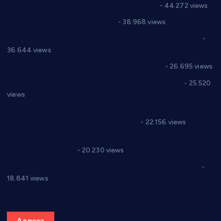
директор новог прволигаша из Варварина
- 44.272 views
Цене на крушевачким пијацама
- 38.968 views
Планска искључења електричне енергије за 19.05.2021.
-
36.644 views
Реконструкција хотела “Плажа” у Варварину
- 26.695 views
Апел за помоћ породици Марковић из Варварина
- 25.520
views
Саопштење и демант Дома здравља “Др Властимир
Годић” на текст који кружи фејсбуком
- 22.156 views
Јелена Вујић-Обрадовић представник Александровца у
Парламенту Србије
- 20.230 views
Откривена илегална штампарија новца код Варварина
-
18.841 views
Адреса