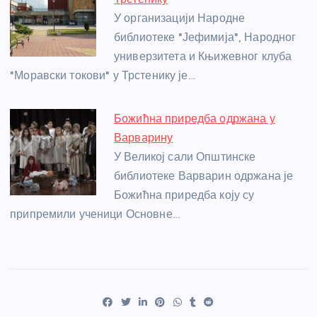
У организацији Народне
библиотеке "Јефимија", Народног
универзитета и Књижевног клуба
"Моравски токови" у Трстенику је…
Божићна приредба одржана у
Варварину
У Великој сали Општинске
библиотеке Варварин одржана је
Божићна приредба коју су
припремили ученици Основне…