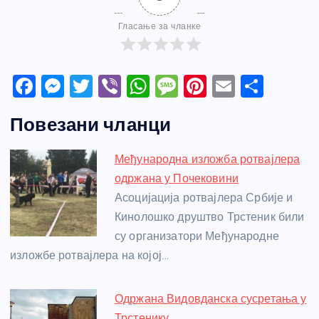
Гласање за чланке
F
M
T
Vi
W
M
Pi
E
S
a
e
w
b
h
e
nt
m
h
Повезани чланци
c
ss
itt
er
at
ss
er
ail
ar
e
e
er
s
a
e
e
Међународна изложба ротвајлера
b
n
A
g
st
одржана у Почековини
o
g
p
e
Асоцијација ротвајлера Србије и
o
er
p
Кинолошко друштво Трстеник били
су организатори Међународне
k
изложбе ротвајлера на којој…
Одржана Видовданска сусретања у
Трстенику