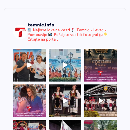
temnic.info
Najbrže lokalne vesti
Temnić • Levač •
Pomoravlje
Pošaljite vest ili fotografiju
Čitajte na portalu