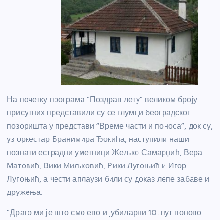
На почетку програма “Поздрав лету” великом броју
присутних представили су се глумци београдског
позоришта у представи “Време части и поноса”, док су,
уз оркестар Бранимира Ђокића, наступили наши
познати естрадни уметници Жељко Самарџић, Вера
Матовић, Вики Миљковић, Рики Лугоњић и Игор
Лугоњић, а чести аплаузи били су доказ лепе забаве и
дружења.
“Драго ми је што смо ево и јубиларни 10. пут поново