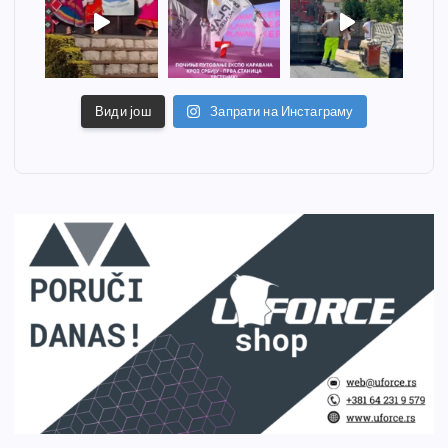
Види још
Запрати на Инстаграму