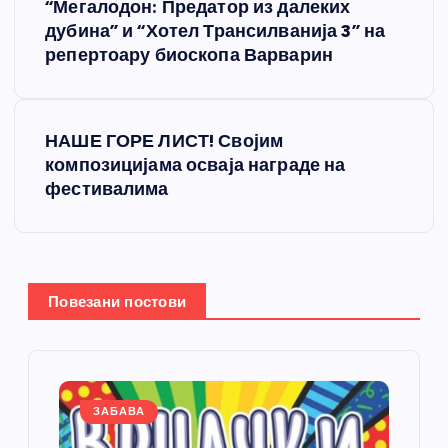
“Мегалодон: Предатор из далеких
р
дубина” и “Хотел Трансилванија 3” на
репертоару биоскопа Варварин
е
т
НАШЕ ГОРЕ ЛИСТ! Својим
композицијама осваја награде на
а
фестивалима
њ
е
Повезани постови
ч
л
а
ЗАБАВА