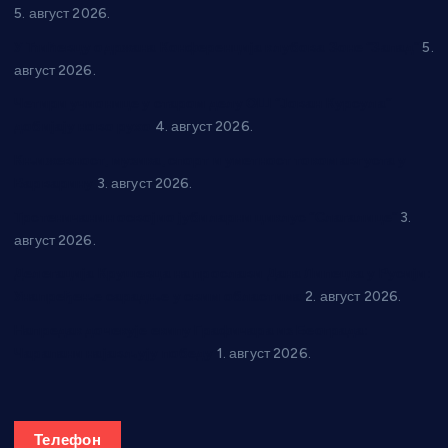
5. август 2026.
У Ћићевцу одржана Конференција клубова Зоне “Запад”
5.
август 2026.
Четири учионице у старом делу ОШ “Јован Курсула”
добијају ново рухо
4. август 2026.
Књижевност, музика, спорт и уметност током августа у
Варварину
3. август 2026.
Трстеничанин освојио јубиларни циклус “Слагалице”
3.
август 2026.
Делегација Крушевца на прослави Дана Липецка у Русији:
Унапређење сарадње у свим областима
2. август 2026.
Напредак дочекује екипу Графичара из Београда:
Чарапани најављују победу
1. август 2026.
Телефон