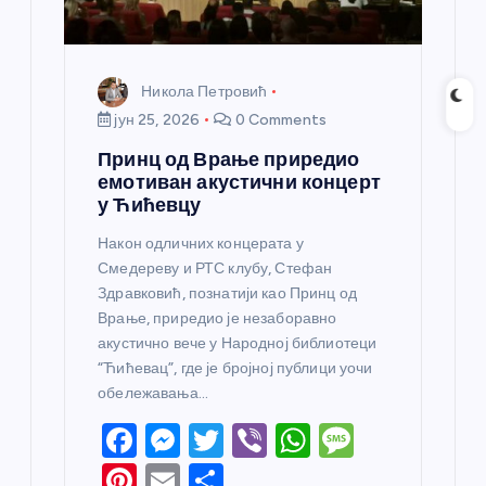
Никола Петровић
јун 25, 2026
0 Comments
Принц од Врање приредио
емотиван акустични концерт
у Ћићевцу
Након одличних концерата у
Смедереву и РТС клубу, Стефан
Здравковић, познатији као Принц од
Врање, приредио је незаборавно
акустично вече у Народној библиотеци
“Ћићевац”, где је бројној публици уочи
обележавања…
F
M
T
Vi
W
M
a
e
w
b
h
e
Pi
E
S