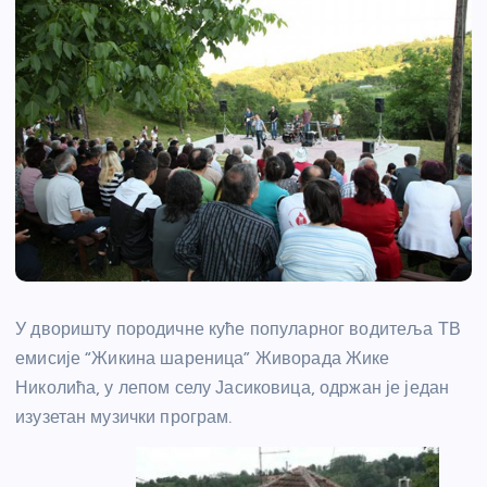
У дворишту породичне куће популарног водитеља ТВ
емисије “Жикина шареница” Живорада Жике
Николића, у лепом селу Јасиковица, одржан је један
изузетан музички програм.