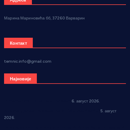
Марина Мариновића бб, 37260 Варварин
Контакт
temnic.info@gmail.com
Најновије
In memoriam: Тања Вилотијевић
6. август 2026.
Александровац спреман за 61. “Жупску бербу”
5. август
2026.
Нова игралишта стижу у Бошњане, Доњи Катун и Парцане