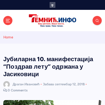
S
k
i
p
t
o
Темнићки
c
Home
o
n
информативн
t
e
Јубиларна 10. манифестација
и портал
n
“Поздрав лету” одржана у
t
Јасиковици
Драган Ивановић
Забава
септембар 12, 2018
0 Comments