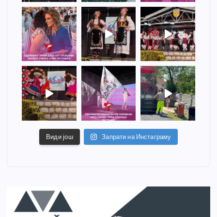
Види још
Запрати на Инстаграму