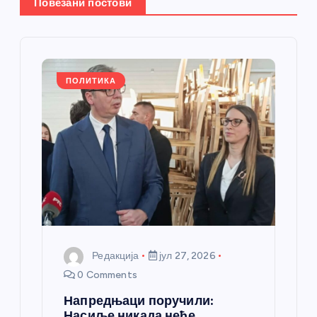
Повезани постови
е
ч
л
ПОЛИТИКА
а
н
к
а
Редакција
јул 27, 2026
0 Comments
Напредњаци поручили:
Насиље никада неће