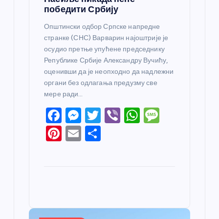
победити Србију
Општински одбор Српске напредне
странке (СНС) Варварин најоштрије је
осудио претње упућене председнику
Републике Србије Александру Вучићу,
оценивши да је неопходно да надлежни
органи без одлагања предузму све
мере ради…
F
M
T
Vi
W
M
a
e
w
b
h
e
Pi
E
S
c
ss
itt
er
at
ss
nt
m
h
e
e
er
s
a
er
ail
ar
b
n
A
g
e
e
o
g
p
e
st
o
er
p