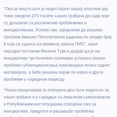
“Ово је нешто што је недостајало нашој општини јер
томе сведоче 273 посете наших грађана до сада који
су долазили са различитим проблемима и
иницијативама. Успели смо заједнички да решимо
проблем бивших Петолеткиних радника по опцији број
5 која се односи на примену закона ПИО”, каже
народни посланик Милена Турк и додаје да је на
иницијативу трстеничких калемара успешно решен
проблем субвенционисања производње лозно садног
материјала, а биће решени корак по корак и други
проблеми у наредном периоду.
“Наша канцеларија је отворена два пута недељно за
наше грађане и у сарадњи са локалном самоуправом
и Републичким институцијама отворени смо за
иницијативе, предлоге и решава2е проблема