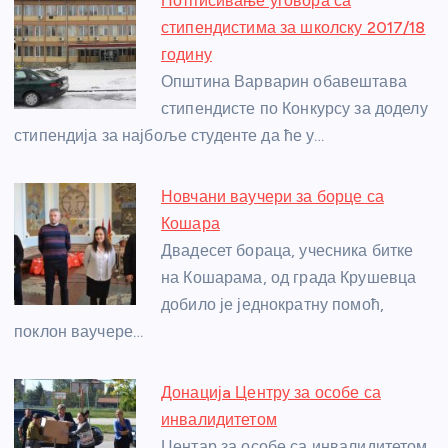
Потписивање уговора са
b
n
A
g
st
стипендистима за школску 2017/18
o
g
p
e
годину
o
er
p
Општина Варварин обавештава
стипендисте по Конкурсу за доделу
k
стипендија за најбоље студенте да ће у…
Новчани ваучери за борце са
Кошара
Двадесет бораца, учесника битке
на Кошарама, од града Крушевца
добило је једнократну помоћ,
поклон ваучере…
Донацијa Центру за особе са
инвалидитетом
Центар за особе са инвалидитетом