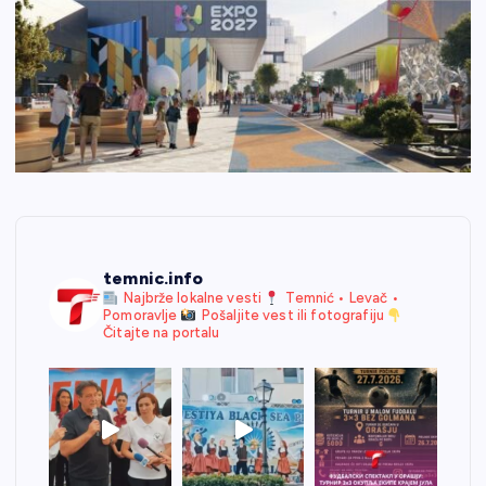
temnic.info
Najbrže lokalne vesti
Temnić • Levač •
Pomoravlje
Pošaljite vest ili fotografiju
Čitajte na portalu