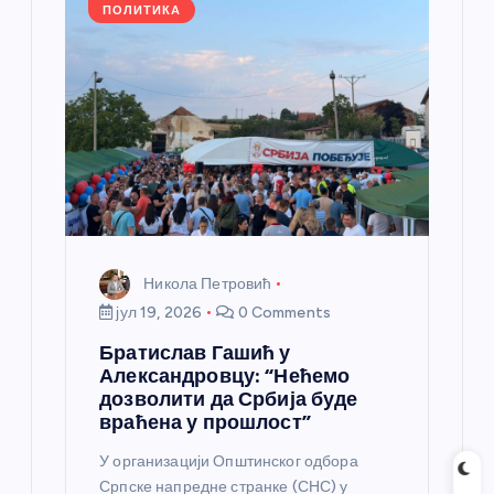
k
ПОЛИТИКА
Никола Петровић
јул 19, 2026
0 Comments
Братислав Гашић у
Александровцу: “Нећемо
дозволити да Србија буде
враћена у прошлост”
У организацији Општинског одбора
Српске напредне странке (СНС) у