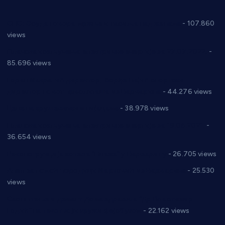
СНС: Осуда говора мржње и насиља над женама
- 107.860
views
Планска искључења електричне енергије за 27.07.2022.
-
85.696 views
Горан Макрагић директор, Ђорђе Бајић спортски
директор новог прволигаша из Варварина
- 44.276 views
Цене на крушевачким пијацама
- 38.978 views
Планска искључења електричне енергије за 19.05.2021.
-
36.654 views
Реконструкција хотела “Плажа” у Варварину
- 26.705 views
Апел за помоћ породици Марковић из Варварина
- 25.530
views
Саопштење и демант Дома здравља “Др Властимир
Годић” на текст који кружи фејсбуком
- 22.162 views