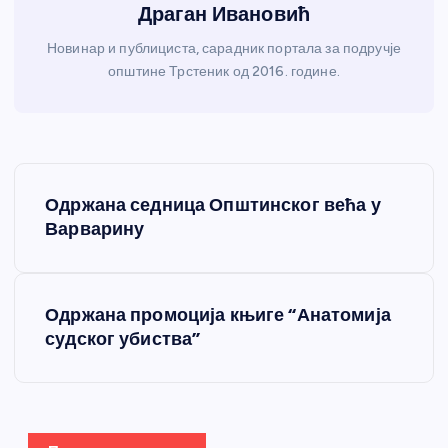
Драган Ивановић
Новинар и публициста, сарадник портала за подручје
општине Трстеник од 2016. године.
К
Одржана седница Општинског већа у
р
Варварину
е
Одржана промоција књиге “Анатомија
т
судског убиства”
а
њ