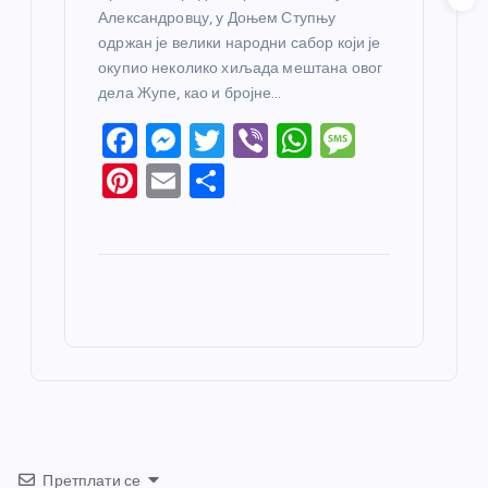
Александровцу, у Доњем Ступњу
одржан је велики народни сабор који је
окупио неколико хиљада мештана овог
дела Жупе, као и бројне…
F
M
T
Vi
W
M
a
e
w
b
h
e
Pi
E
S
c
ss
itt
er
at
ss
nt
m
h
e
e
er
s
a
er
ail
ar
b
n
A
g
e
e
o
g
p
e
st
o
er
p
k
Претплати се