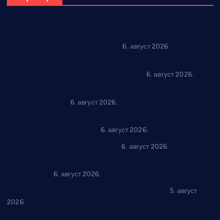
Вражогрнци чувају традицију: “Михољски сусрети села”
уз спортска надметања и забаву
6. август 2026.
Варварин подржао 25 нових предузетника: За
самозапошљавање по 380.000 динара
6. август 2026.
“Трстеник на Морави” од 10. до 16. августа: Богат програм
за све генерације
6. август 2026.
“Да се ради и гради по твом”: Трстеник улаже 4 милиона
динара у пројекте грађана
6. август 2026.
In memoriam: Тања Вилотијевић
6. август 2026.
Даница Петровић оживљава лик и дело Десанке
Максимовић
6. август 2026.
Александровац спреман за 61. “Жупску бербу”
5. август
2026.
Нова игралишта стижу у Бошњане, Доњи Катун и Парцане