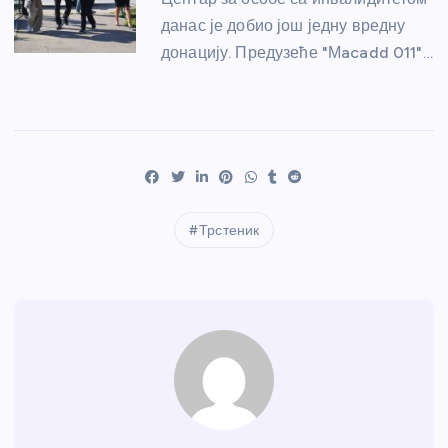
данас је добио још једну вредну
донацију. Предузеће "Мacadd 011"…
Трстеник