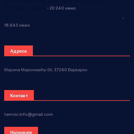
Јелена Вујић-Обрадовић представник Александровца у
Парламенту Србије
- 20.240 views
Откривена илегална штампарија новца код Варварина
-
18.843 views
Адреса
Марина Мариновића бб, 37260 Варварин
Контакт
temnic.info@gmail.com
Најновије