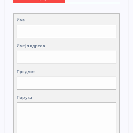
Име
Имејл адреса
Предмет
Порука