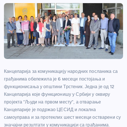
Канцеларија за комуникацију народних посланика са
грађанима обележила је 6 месеци постојања и
функционисања у општини Трстеник. Једна је од 12
Канцеларија које функционишу у Србији у оквиру
пројекта “Људи на првом месту”, а отварање
Канцеларије је подржао ЦЕСИД и локална
самоуправа и за протеклих шест месеци остварени су
значајни резултати у комуникацији са грађанима.