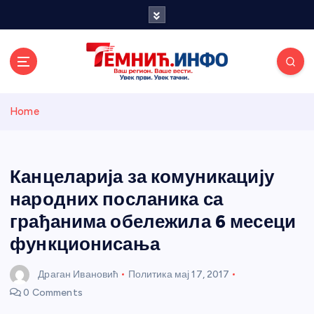
S
k
i
p
t
o
Темнићки
c
Home
o
n
информативн
t
e
Канцеларија за комуникацију
и портал
n
народних посланика са
t
грађанима обележила 6 месеци
функционисања
Драган Ивановић
Политика
мај 17, 2017
0 Comments