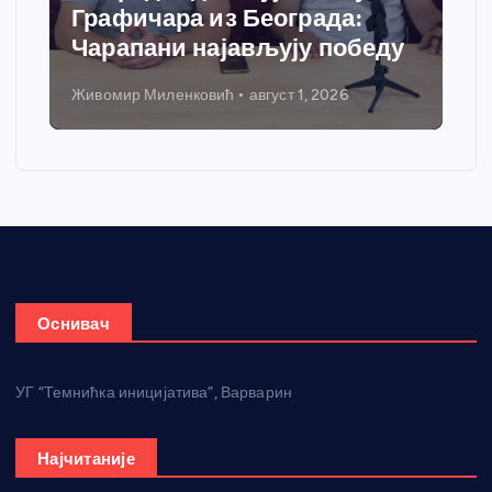
Графичара из Београда:
Чарапани најављују победу
Живомир Миленковић
август 1, 2026
Оснивач
УГ “Темнићка иницијатива”, Варварин
Најчитаније