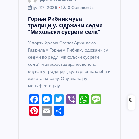
јул 27, 2026
0 Comments
Горњи Рибник чува
традицију: Одржани седми
“Михољски сусрети села”
У порти Храма Светог Архангела
Гаврила у Горњем Рибнику одржани су
седми по реду “Михољски сусрети
села”, манифестација посвећена
очувању традиције, културног наслеђа и
живота на селу. Ову значајну
манифестацију…
F
M
T
Vi
W
M
a
e
w
b
h
e
Pi
E
S
c
ss
itt
er
at
ss
nt
m
h
e
e
er
s
a
er
ail
ar
b
n
A
g