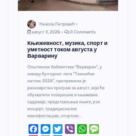
а
Никола Петровић
август 3, 2026
0 Comments
Књижевност, музика, спорт и
уметност током августа у
Варварину
Општинска библиотека “Варварин”, у
оквиру Културног лета “Темнићки
натпис 2026”, припремила је
разноврстан програм за август, који ће
обухватити позоришне и књижевне
садржаје, представљање књиге, рок
концерт, традиционалне
манифестације, спортске…
F
M
T
Vi
W
M