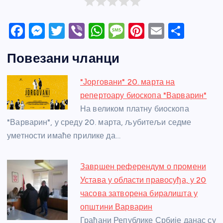
F
M
T
Vi
W
M
Pi
E
S
a
e
w
b
h
e
nt
m
h
Повезани чланци
c
ss
itt
er
at
ss
er
ail
ar
e
e
er
s
a
e
e
"Јорговани" 20. марта на
b
n
A
g
st
репертоару биоскопа "Варварин"
o
g
p
e
На великом платну биоскопа
o
er
p
"Варварин", у среду 20. марта, љубитељи седме
уметности имаће прилике да…
k
Завршен референдум о промени
Устава у области правосуђа, у 20
часова затворена биралишта у
општини Варварин
Грађани Републике Србије данас су