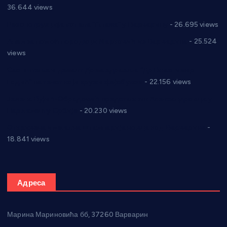
36.644 views
Реконструкција хотела “Плажа” у Варварину
- 26.695 views
Апел за помоћ породици Марковић из Варварина
- 25.524
views
Саопштење и демант Дома здравља “Др Властимир
Годић” на текст који кружи фејсбуком
- 22.156 views
Јелена Вујић-Обрадовић представник Александровца у
Парламенту Србије
- 20.230 views
Откривена илегална штампарија новца код Варварина
-
18.841 views
Адреса
Марина Мариновића бб, 37260 Варварин