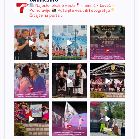
Najbrže lokalne vesti
Temnić • Levač •
Pomoravlje
Pošaljite vest ili fotografiju
Čitajte na portalu