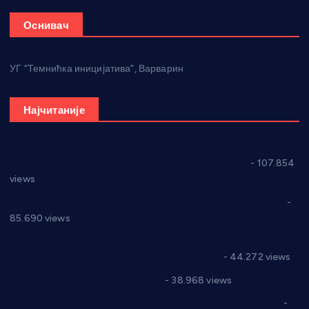
Оснивач
УГ “Темнићка иницијатива”, Варварин
Најчитаније
СНС: Осуда говора мржње и насиља над женама
- 107.854
views
Планска искључења електричне енергије за 27.07.2022.
-
85.690 views
Горан Макрагић директор, Ђорђе Бајић спортски
директор новог прволигаша из Варварина
- 44.272 views
Цене на крушевачким пијацама
- 38.968 views
Планска искључења електричне енергије за 19.05.2021.
-