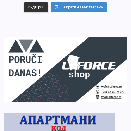
Види још
Запрати на Инстаграму