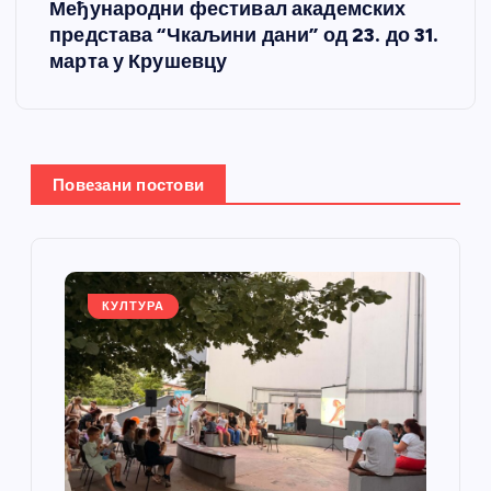
Међународни фестивал академских
т
представа “Чкаљини дани” од 23. до 31.
марта у Крушевцу
а
њ
е
Повезани постови
ч
л
КУЛТУРА
а
н
к