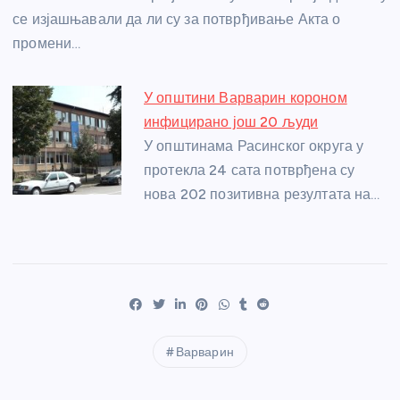
се изјашњавали да ли су за потврђивање Акта о
промени…
У општини Варварин короном
инфицирано још 20 људи
У општинама Расинског округа у
протекла 24 сата потврђена су
нова 202 позитивна резултата на…
Варварин