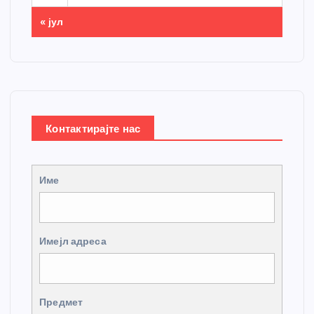
« јул
Контактирајте нас
Име
Имејл адреса
Предмет