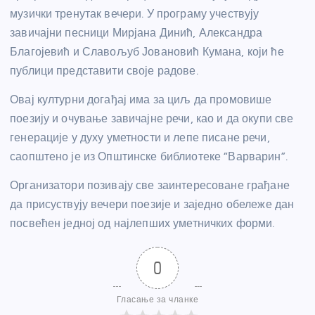
музички тренутак вечери. У програму учествују
завичајни песници Мирјана Динић, Александра
Благојевић и Славољуб Јовановић Кумана, који ће
публици представити своје радове.
Овај културни догађај има за циљ да промовише
поезију и очување завичајне речи, као и да окупи све
генерације у духу уметности и лепе писане речи,
саопштено је из Општинске библиотеке “Варварин”.
Организатори позивају све заинтересоване грађане
да присуствују вечери поезије и заједно обележе дан
посвећен једној од најлепших уметничких форми.
0
Гласање за чланке