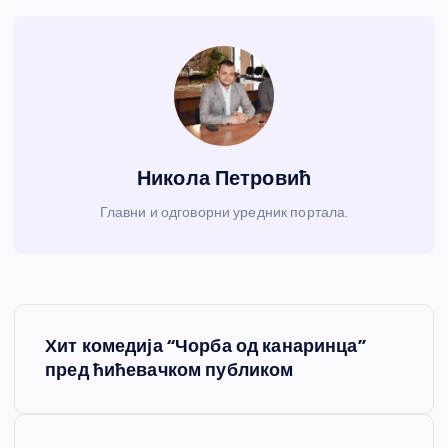
Никола Петровић
Главни и одговорни уредник портала.
К
Хит комедија “Чорба од канаринца”
р
пред ћићевачком публиком
е