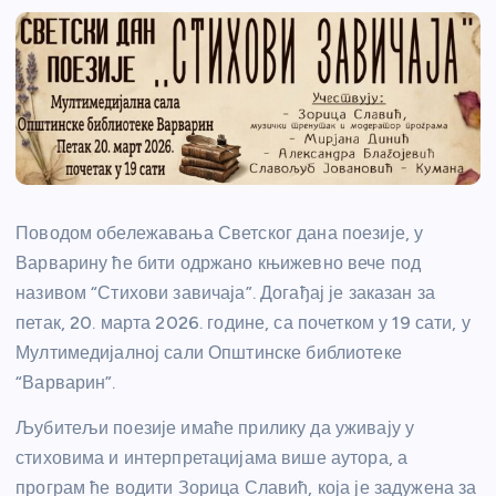
Поводом обележавања Светског дана поезије, у
Варварину ће бити одржано књижевно вече под
називом “Стихови завичаја”. Догађај је заказан за
петак, 20. марта 2026. године, са почетком у 19 сати, у
Мултимедијалној сали Општинске библиотеке
“Варварин”.
Љубитељи поезије имаће прилику да уживају у
стиховима и интерпретацијама више аутора, а
програм ће водити Зорица Славић, која је задужена за