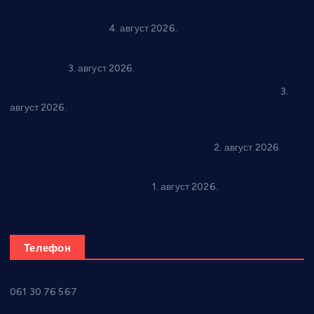
Четири учионице у старом делу ОШ “Јован Курсула”
добијају ново рухо
4. август 2026.
Књижевност, музика, спорт и уметност током августа у
Варварину
3. август 2026.
Трстеничанин освојио јубиларни циклус “Слагалице”
3.
август 2026.
Делегација Крушевца на прослави Дана Липецка у Русији:
Унапређење сарадње у свим областима
2. август 2026.
Напредак дочекује екипу Графичара из Београда:
Чарапани најављују победу
1. август 2026.
Телефон
061 30 76 567