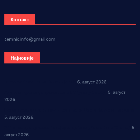
Контакт
temnic.info@gmail.com
Најновије
In memoriam: Тања Вилотијевић
6. август 2026.
Александровац спреман за 61. “Жупску бербу”
5. август
2026.
Нова игралишта стижу у Бошњане, Доњи Катун и Парцане
5. август 2026.
У Ћићевцу одржана Конференција клубова Зоне “Запад”
5.
август 2026.