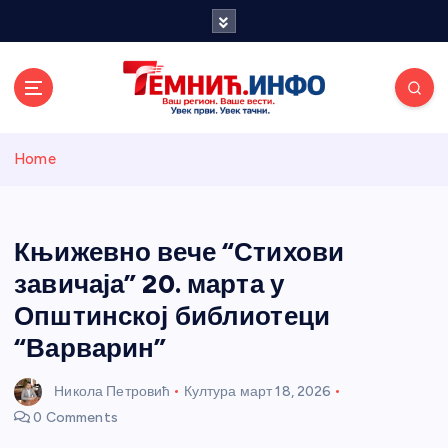
S
k
i
p
t
o
Темнићки
c
Home
o
n
информативн
t
e
Књижевно вече “Стихови
и портал
n
завичаја” 20. марта у
t
Општинској библиотеци
“Варварин”
Никола Петровић
Култура
март 18, 2026
0 Comments