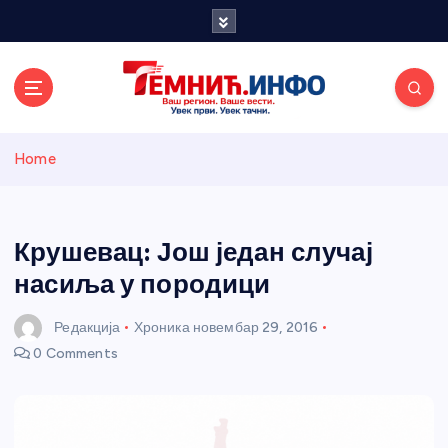
S
k
i
p
t
o
Темнићки
c
Home
o
n
информативн
t
e
Крушевац: Још један случај
и портал
n
насиља у породици
t
Редакција
Хроника
новембар 29, 2016
0 Comments