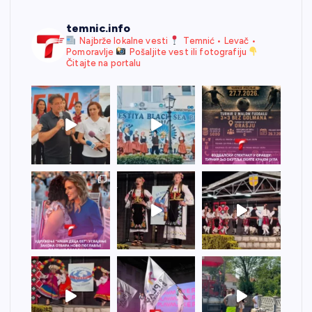
temnic.info
Najbrže lokalne vesti
Temnić • Levač •
Pomoravlje
Pošaljite vest ili fotografiju
Čitajte na portalu