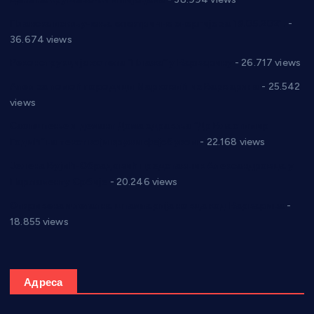
Планска искључења електричне енергије за 19.05.2021.
-
36.674 views
Реконструкција хотела “Плажа” у Варварину
- 26.717 views
Апел за помоћ породици Марковић из Варварина
- 25.542
views
Саопштење и демант Дома здравља “Др Властимир
Годић” на текст који кружи фејсбуком
- 22.168 views
Јелена Вујић-Обрадовић представник Александровца у
Парламенту Србије
- 20.246 views
Откривена илегална штампарија новца код Варварина
-
18.855 views
Адреса