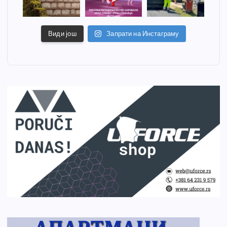
Види још
Запрати на Инстаграму