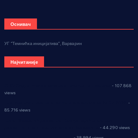
Оснивач
УГ “Темнићка иницијатива”, Варварин
Најчитаније
СНС: Осуда говора мржње и насиља над женама
- 107.868
views
Планска искључења електричне енергије за 27.07.2022.
-
85.716 views
Горан Макрагић директор, Ђорђе Бајић спортски
директор новог прволигаша из Варварина
- 44.290 views
Цене на крушевачким пијацама
- 38.994 views