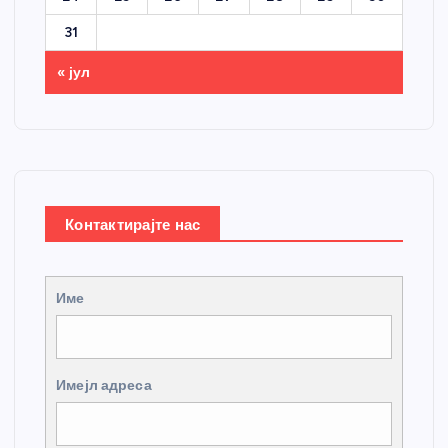
31
« јул
Контактирајте нас
Име
Имејл адреса