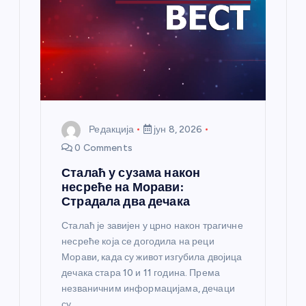
а
н
к
а
Редакција
јун 8, 2026
0 Comments
Сталаћ у сузама након
несреће на Морави:
Страдала два дечака
Сталаћ је завијен у црно након трагичне
несреће која се догодила на реци
Морави, када су живот изгубила двојица
дечака стара 10 и 11 година. Према
незваничним информацијама, дечаци
су…