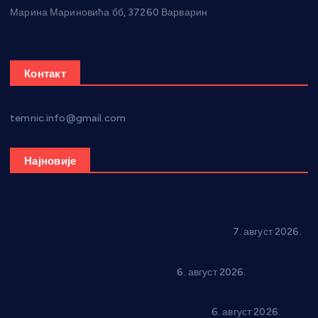
Марина Мариновића бб, 37260 Варварин
Контакт
temnic.info@gmail.com
Најновије
Општина Ћићевац наставља да подржава предузетнике:
10 нових субвенција за самозапошљавање
7. август 2026.
Вражогрнци чувају традицију: “Михољски сусрети села”
уз спортска надметања и забаву
6. август 2026.
Варварин подржао 25 нових предузетника: За
самозапошљавање по 380.000 динара
6. август 2026.