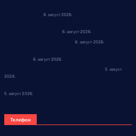
“Трстеник на Морави” од 10. до 16. августа: Богат програм
за све генерације
6. август 2026.
“Да се ради и гради по твом”: Трстеник улаже 4 милиона
динара у пројекте грађана
6. август 2026.
In memoriam: Тања Вилотијевић
6. август 2026.
Даница Петровић оживљава лик и дело Десанке
Максимовић
6. август 2026.
Александровац спреман за 61. “Жупску бербу”
5. август
2026.
Нова игралишта стижу у Бошњане, Доњи Катун и Парцане
5. август 2026.
Телефон