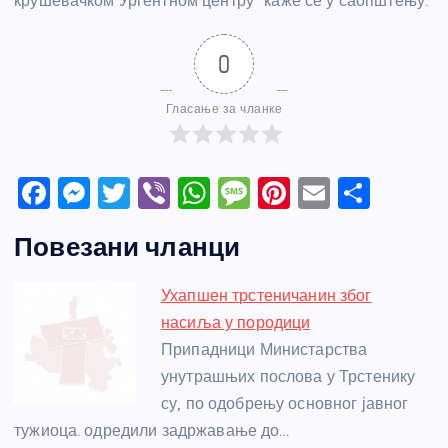
крушевачком Ургентном центру” каже се у саопштењу.
0
Гласање за чланке
F
M
T
Vi
W
M
Pi
E
S
a
e
w
b
h
e
nt
m
h
Повезани чланци
c
ss
itt
er
at
ss
er
ail
ar
e
e
er
s
a
e
e
Ухапшен трстеничанин због
b
n
A
g
st
насиља у породици
o
g
p
e
Припадници Министарства
o
er
p
унутрашњих послова у Трстенику
су, по одобрењу основног јавног
k
тужиоца. одредили задржавање до…