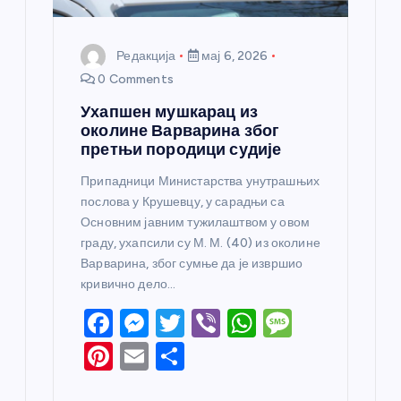
Редакција
мај 6, 2026
0 Comments
Ухапшен мушкарац из
околине Варварина због
претњи породици судије
Припадници Министарства унутрашњих
послова у Крушевцу, у сарадњи са
Основним јавним тужилаштвом у овом
граду, ухапсили су М. М. (40) из околине
Варварина, због сумње да је извршио
кривично дело…
F
M
T
Vi
W
M
a
e
w
b
h
e
Pi
E
S
c
ss
itt
er
at
ss
nt
m
h