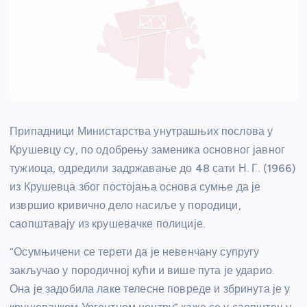
Припадници Министарства унутрашњих послова у
Крушевцу су, по одобрењу заменика основног јавног
тужиоца, одредили задржавање до 48 сати Н. Г. (1966)
из Крушевца због постојања основа сумње да је
извршио кривично дело насиље у породици,
саопштавају из крушевачке полиције.
“Осумњичени се терети да је невенчану супругу
закључао у породичној кући и више пута је ударио.
Она је задобила лаке телесне повреде и збринута је у