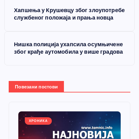
К
Хапшења у Крушевцу због злоупотребе
р
службеног положаја и прања новца
е
Нишка полиција ухапсила осумњичене
т
због крађе аутомобила у више градова
а
њ
Повезани постови
е
ч
л
ХРОНИКА