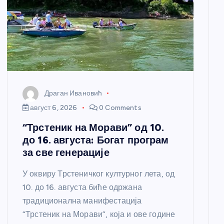
Драган Ивановић
август 6, 2026
0 Comments
“Трстеник на Морави” од 10.
до 16. августа: Богат програм
за све генерације
У оквиру Трстеничког културног лета, од
10. до 16. августа биће одржана
традиционална манифестација
“Трстеник на Морави”, која и ове године