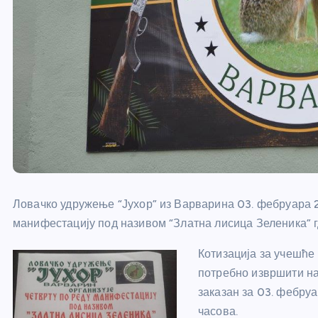
Ловачко удружење “Јухор” из Варварина 03. фебруара 20
манифестацију под називом “Златна лисица Зеленика” г
Котизација за учешће 
потребно извршити нај
заказан за 03. фебруа
часова.