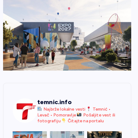
temnic.info
Najbrže lokalne vesti
Temnić •
Levač • Pomoravlje
Pošaljite vest ili
fotografiju
Čitajte na portalu