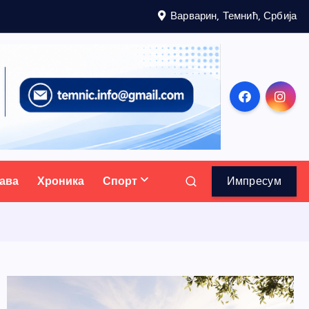
Варварин, Темнић, Србија
ава
Хроника
Спорт
Импресум