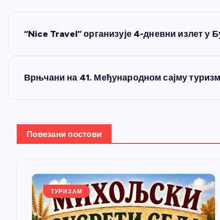
К
“Nice Travel” организује 4-дневни излет у 
р
е
Врњчани на 41. Међународном сајму туризм
т
а
Повезани постови
њ
е
ТУРИЗАМ
ч