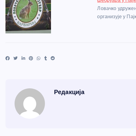
фебруара у Пајк
Ловачко удружењ
организује у Пај
Редакција