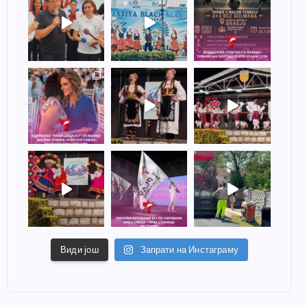
Види још
Запрати на Инстаграму