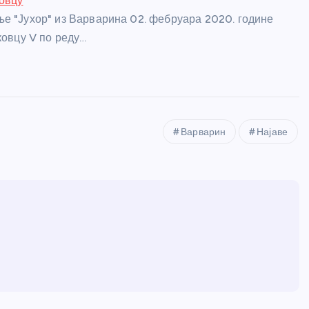
овцу
е "Јухор" из Варварина 02. фебруара 2020. године
ковцу V по реду…
Варварин
Најаве