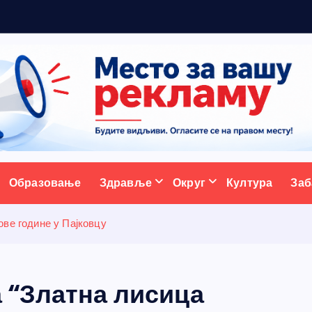
5
ативни портал
Образовање
Здравље
Округ
Култура
Заб
ове године у Пајковцу
 “Златна лисица