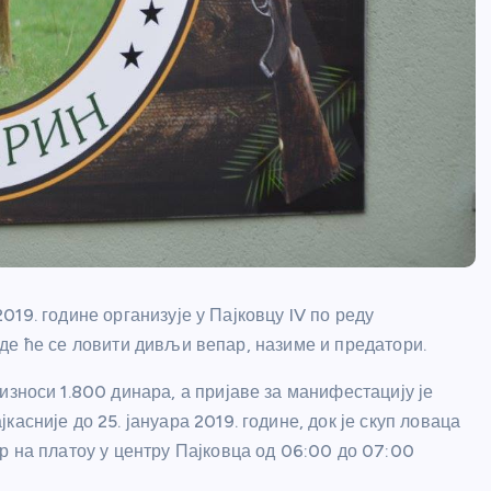
19. године организује у Пајковцу IV по реду
де ће се ловити дивљи вепар, назиме и предатори.
износи 1.800 динара, а пријаве за манифестацију је
касније до 25. јануара 2019. године, док је скуп ловаца
р на платоу у центру Пајковца од 06:00 до 07:00