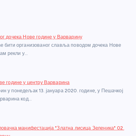
ог дочека Нове године у Варварину
е бити организованог славља поводом дочека Нове
нам рекли у…
ве године у центру Варварина
н у понедељак 13. јануара 2020. године, у Пешачкој
арварина код…
ловачка манифестација "Златна лисица Зеленика" 02.