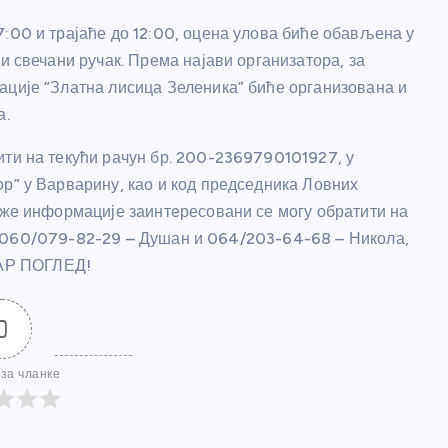
7:00 и трајаће до 12:00, оцена улова биће обављена у
ди свечани ручак. Према најави организатора, за
ације “Златна лисица Зеленика” биће организована и
а.
ити на текући рачун бр. 200-2369790101927, у
ор” у Варварину, као и код председника Ловних
лиже информације заинтересовани се могу обратити на
, 060/079-82-29 – Душан и 064/203-64-68 – Никола,
ОБАР ПОГЛЕД!
0
за чланке