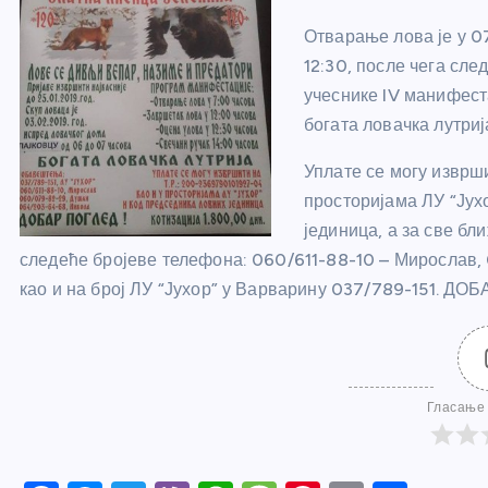
Отварање лова је у 0
12:30, после чега сле
учеснике IV манифест
богата ловачка лутриј
Уплате се могу изврш
просторијама ЛУ “Јух
јединица, а за све б
следеће бројеве телефона: 060/611-88-10 – Мирослав
као и на број ЛУ “Јухор” у Варварину 037/789-151. Д
Гласање 