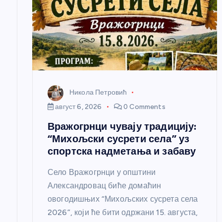
л
а
н
Никола Петровић
к
август 6, 2026
0 Comments
Вражогрнци чувају традицију:
а
“Михољски сусрети села” уз
спортска надметања и забаву
Село Вражогрнци у општини
Александровац биће домаћин
овогодишњих “Михољских сусрета села
2026”, који ће бити одржани 15. августа,