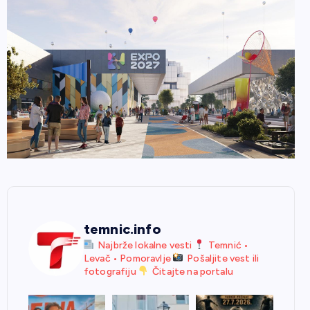
temnic.info
Najbrže lokalne vesti
Temnić •
Levač • Pomoravlje
Pošaljite vest ili
fotografiju
Čitajte na portalu