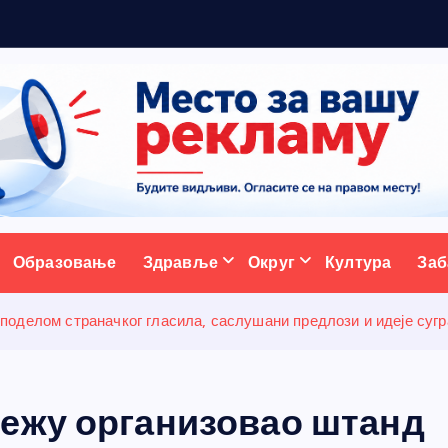
ативни портал
Образовање
Здравље
Округ
Култура
Заб
оделом страначког гласила, саслушани предлози и идеје суг
ежу организовао штанд