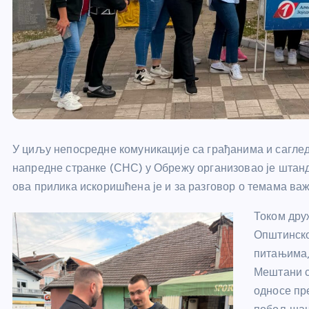
У циљу непосредне комуникације са грађанима и сагл
напредне странке (СНС) у Обрежу организовао је штанд
ова прилика искоришћена је и за разговор о темама важ
Током дру
Општинско
питањима,
Мештани су
односе пр