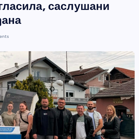
 гласила, саслушани
ђана
ents