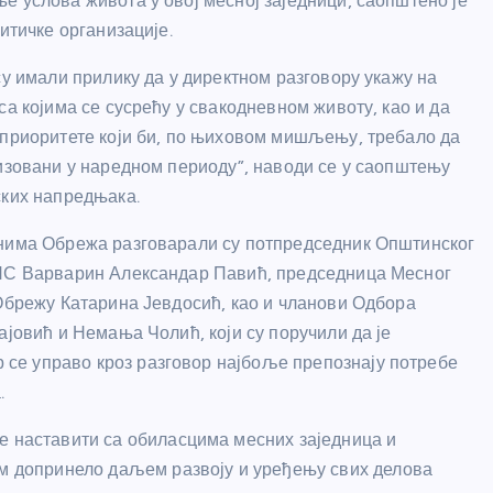
 услова живота у овој месној заједници, саопштено је
итичке организације.
су имали прилику да у директном разговору укажу на
са којима се сусрећу у свакодневном животу, као и да
приоритете који би, по њиховом мишљењу, требало да
изовани у наредном периоду”, наводи се у саопштењу
ких напредњака.
има Обрежа разговарали су потпредседник Општинског
НС Варварин
Александар Павић
, председница Месног
Обрежу Катарина Јевдосић, као и чланови Одбора
ајовић
и
Немања Чолић
, који су поручили да је
ер се управо кроз разговор најбоље препознају потребе
.
е наставити са обиласцима месних заједница и
ом допринело даљем развоју и уређењу свих делова