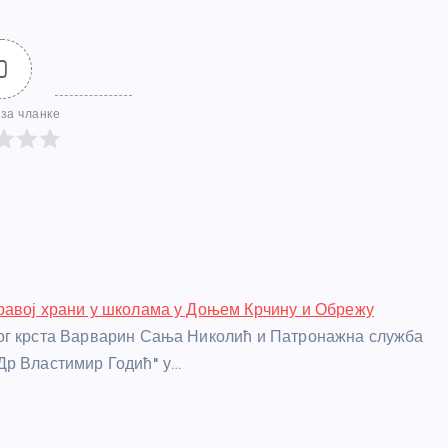
0
за чланке
авој храни у школама у Доњем Крчину и Обрежу
ог крста Варварин Сања Николић и Патронажна служба
Др Властимир Годић" у…