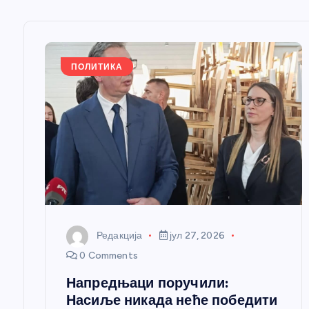
њ
е
ПОЛИТИКА
ч
л
а
н
Редакција
јул 27, 2026
к
0 Comments
Напредњаци поручили:
а
Насиље никада неће победити