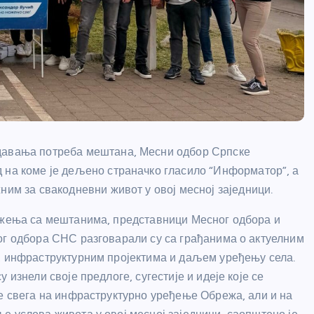
едавања потреба мештана, Месни одбор Српске
 на коме је дељено страначко гласило “Информатор”, а
ним за свакодневни живот у овој месној заједници.
жења са мештанима, представници Месног одбора и
г одбора СНС разговарали су са грађанима о актуелним
 инфраструктурним пројектима и даљем уређењу села.
 изнели своје предлоге, сугестије и идеје које се
е свега на инфраструктурно уређење Обрежа, али и на