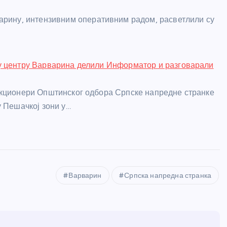
рину, интензивним оперативним радом, расветлили су
у центру Варварина делили Информатор и разговарали
кционери Општинског одбора Српске напредне странке
у Пешачкој зони у…
Варварин
Српска напредна странка