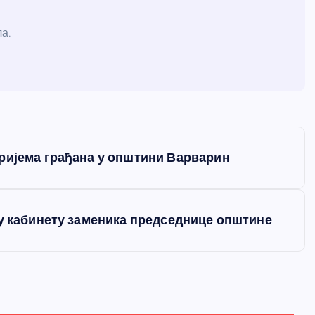
а.
ријема грађана у општини Варварин
 у кабинету заменика председнице општине