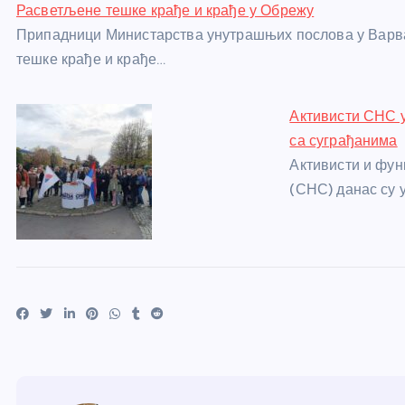
Расветљене тешке крађе и крађе у Обрежу
Припадници Министарства унутрашњих послова у Варва
тешке крађе и крађе…
Активисти СНС 
са суграђанима
Активисти и фун
(СНС) данас су 