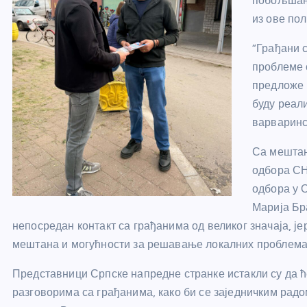
побољшање
из ове пол
“Грађани 
проблеме 
предложе 
буду реал
варваринс
Са мештан
одбора С
одбора у 
Марија Бр
непосредан контакт са грађанима од великог значаја, ј
мештана и могућности за решавање локалних проблема
Представници Српске напредне странке истакли су да ћ
разговорима са грађанима, како би се заједничким рад