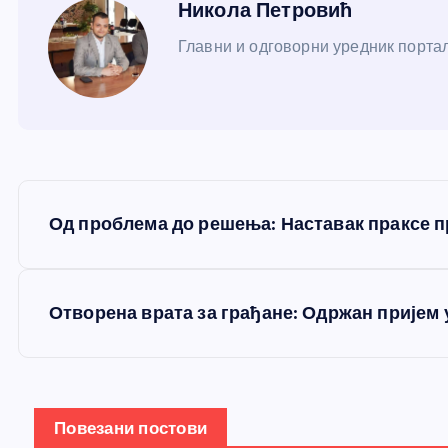
Никола Петровић
Главни и одговорни уредник портал
К
Од проблема до решења: Наставак праксе п
р
е
Отворена врата за грађане: Одржан пријем
т
а
Повезани постови