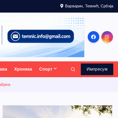
Варварин, Темнић, Србија
ава
Хроника
Спорт
Импресум
рађана