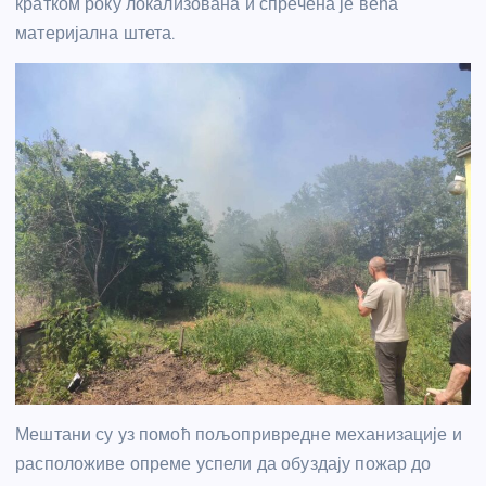
кратком року локализована и спречена је већа
материјална штета.
Мештани су уз помоћ пољопривредне механизације и
расположиве опреме успели да обуздају пожар до