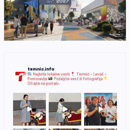
temnic.info
Najbrže lokalne vesti
Temnić • Levač •
Pomoravlje
Pošaljite vest ili fotografiju
Čitajte na portalu