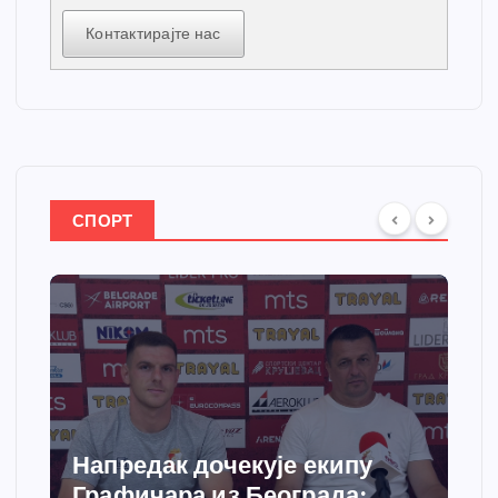
Контактирајте нас
СПОРТ
Напредак дочекује екипу
Графичара из Београда: