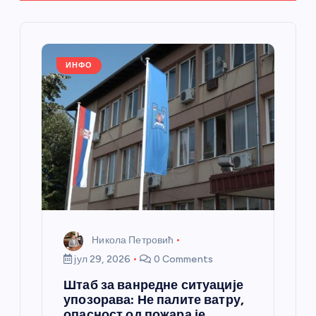
е
ч
л
ИНФО
а
н
к
а
Никола Петровић
јул 29, 2026
0 Comments
Штаб за ванредне ситуације
упозорава: Не палите ватру,
опасност од пожара је