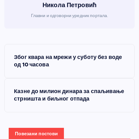
Никола Петровић
Главни и одговорни уредник портала.
К
Због квара на мрежи у суботу без воде
р
од 10 часова
е
Казне до милион динара за спаљивање
т
стрништа и биљног отпада
а
њ
Повезани постови