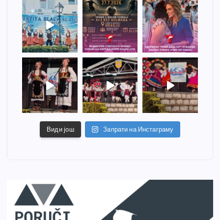
Види још
Запрати на Инстаграму