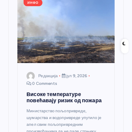
k
ИНФО
Редакција
јул 9, 2026
0 Comments
Високе температуре
повећавају ризик од пожара
Министарство пољопривреде,
шумарства и водопривреде упутило је
апел свим пољопривредним
произвођачима да не пале стрњику,