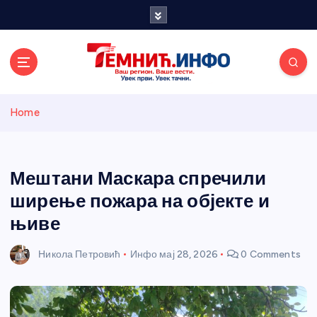
S
k
i
p
t
o
Темнићки
c
Home
o
n
информативн
t
e
Мештани Маскара спречили
и портал
n
ширење пожара на објекте и
t
њиве
Никола Петровић
Инфо
мај 28, 2026
0 Comments