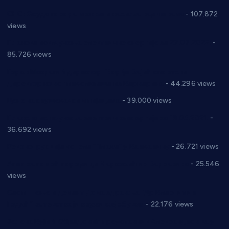
СНС: Осуда говора мржње и насиља над женама
- 107.872
views
Планска искључења електричне енергије за 27.07.2022.
-
85.726 views
Горан Макрагић директор, Ђорђе Бајић спортски
директор новог прволигаша из Варварина
- 44.296 views
Цене на крушевачким пијацама
- 39.000 views
Планска искључења електричне енергије за 19.05.2021.
-
36.692 views
Реконструкција хотела “Плажа” у Варварину
- 26.721 views
Апел за помоћ породици Марковић из Варварина
- 25.546
views
Саопштење и демант Дома здравља “Др Властимир
Годић” на текст који кружи фејсбуком
- 22.176 views
Јелена Вујић-Обрадовић представник Александровца у