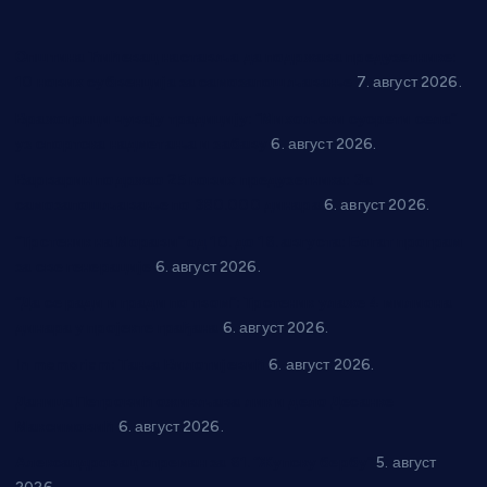
Општина Ћићевац наставља да подржава предузетнике:
10 нових субвенција за самозапошљавање
7. август 2026.
Вражогрнци чувају традицију: “Михољски сусрети села”
уз спортска надметања и забаву
6. август 2026.
Варварин подржао 25 нових предузетника: За
самозапошљавање по 380.000 динара
6. август 2026.
“Трстеник на Морави” од 10. до 16. августа: Богат програм
за све генерације
6. август 2026.
“Да се ради и гради по твом”: Трстеник улаже 4 милиона
динара у пројекте грађана
6. август 2026.
In memoriam: Тања Вилотијевић
6. август 2026.
Даница Петровић оживљава лик и дело Десанке
Максимовић
6. август 2026.
Александровац спреман за 61. “Жупску бербу”
5. август