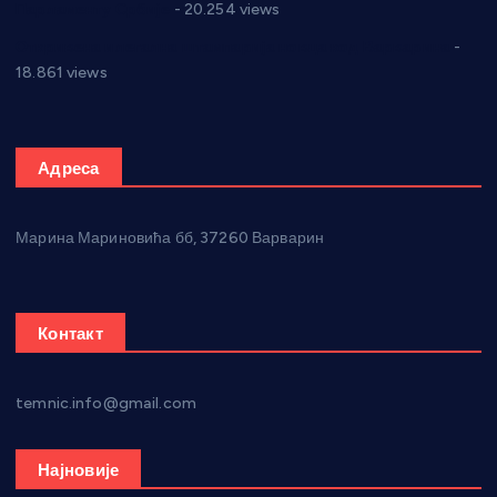
Парламенту Србије
- 20.254 views
Откривена илегална штампарија новца код Варварина
-
18.861 views
Адреса
Марина Мариновића бб, 37260 Варварин
Контакт
temnic.info@gmail.com
Најновије