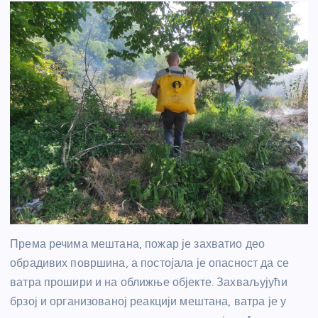
Према речима мештана, пожар је захватио део
обрадивих површина, а постојала је опасност да се
ватра прошири и на оближње објекте. Захваљујући
брзој и организованој реакцији мештана, ватра је у