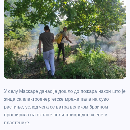
У селу Маскаре данас је дошло до пожара након што је
жица са електроенергетске мреже пала на суво
растиње, услед чега се ватра великом брзином
проширила на околне пољопривредне усеве и
пластенике.