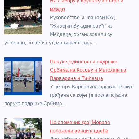
На Сабору у Крушаку и старо и
b
n
A
g
st
младо
o
g
p
e
Руководство и чланови КУД
o
er
p
"Живојин Вукадиновић" из
Медвеђе, организовали су
k
успешно, по пети пут, манифестацију…
Поруке јединства и подршке
Србима на Косову и Метохији из
Варварина и Ћићевца
У центру Варварина одржан је скуп
грађана са којег је послата јасна
порука подршке Србима…
На споменик крај Мораве
положени венци и цвеће