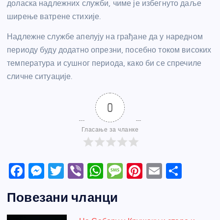
доласка надлежних служби, чиме је избегнуто даље
ширење ватрене стихије.
Надлежне службе апелују на грађане да у наредном
периоду буду додатно опрезни, посебно током високих
температура и сушног периода, како би се спречиле
сличне ситуације.
0
Гласање за чланке
F
M
T
Vi
W
M
Pi
E
S
a
e
w
b
h
e
nt
m
h
Повезани чланци
c
ss
itt
er
at
ss
er
ail
ar
e
e
er
s
a
e
e