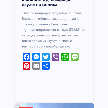
изузетно велика
Штаб за ванредне ситуације општине
Варварин обавештава грађане да је,
према упозорењу Републичког
хидрометеоролошког завода (РХМЗ), за
наредне дане прогнозирано веома
топло време уз изузетно високе
температуре и повећан ризик…
F
M
T
Vi
W
M
a
e
w
b
h
e
Pi
E
S
c
ss
itt
er
at
ss
nt
m
h
e
e
er
s
a
er
ail
ar
b
n
A
g
e
e
o
g
p
e
st
o
er
p