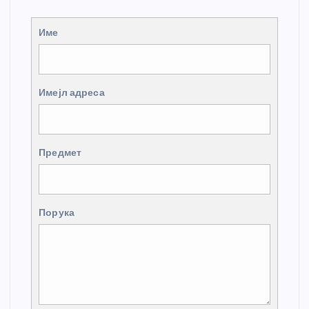
Име
Имејл адреса
Предмет
Порука