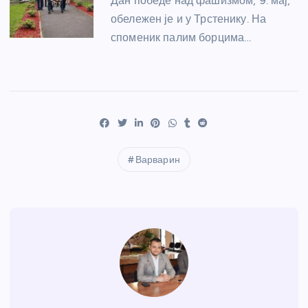
Дан победе над фашизмом, 9. мај,
обележен је и у Трстенику. На
споменик палим борцима…
Варварин