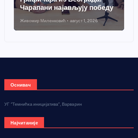
Чарапани најављују победу
Живомир Миленковић
август 1, 2026
Оснивач
УГ “Темнићка иницијатива”, Варварин
Најчитаније