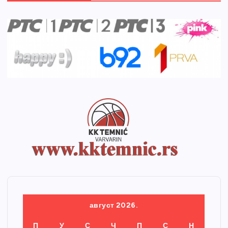
август 2026.
П
У
С
Ч
П
С
Н