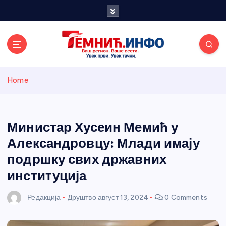
S
k
i
p
t
o
Темнићки
c
Home
o
n
информативн
t
e
Министар Хусеин Мемић у
и портал
n
Александровцу: Млади имају
t
подршку свих државних
институција
Редакција
Друштво
август 13, 2024
0 Comments