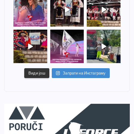
Види још
Запрати на Инстаграму