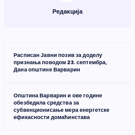
Редакција
К
Расписан Јавни позив за доделу
р
признања поводом 23. септембра,
Дана општине Варварин
е
т
Општина Варварин и ове године
обезбедила средства за
а
субвенционисање мера енергетске
ефикасности домаћинстава
њ