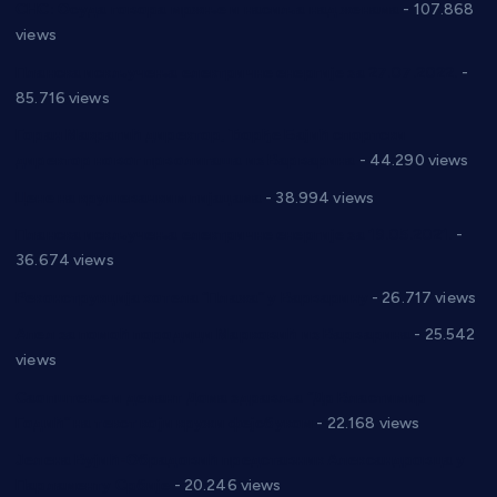
СНС: Осуда говора мржње и насиља над женама
- 107.868
views
Планска искључења електричне енергије за 27.07.2022.
-
85.716 views
Горан Макрагић директор, Ђорђе Бајић спортски
директор новог прволигаша из Варварина
- 44.290 views
Цене на крушевачким пијацама
- 38.994 views
Планска искључења електричне енергије за 19.05.2021.
-
36.674 views
Реконструкција хотела “Плажа” у Варварину
- 26.717 views
Апел за помоћ породици Марковић из Варварина
- 25.542
views
Саопштење и демант Дома здравља “Др Властимир
Годић” на текст који кружи фејсбуком
- 22.168 views
Јелена Вујић-Обрадовић представник Александровца у
Парламенту Србије
- 20.246 views