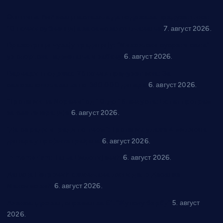
Општина Ћићевац наставља да подржава предузетнике:
10 нових субвенција за самозапошљавање
7. август 2026.
Вражогрнци чувају традицију: “Михољски сусрети села”
уз спортска надметања и забаву
6. август 2026.
Варварин подржао 25 нових предузетника: За
самозапошљавање по 380.000 динара
6. август 2026.
“Трстеник на Морави” од 10. до 16. августа: Богат програм
за све генерације
6. август 2026.
“Да се ради и гради по твом”: Трстеник улаже 4 милиона
динара у пројекте грађана
6. август 2026.
In memoriam: Тања Вилотијевић
6. август 2026.
Даница Петровић оживљава лик и дело Десанке
Максимовић
6. август 2026.
Александровац спреман за 61. “Жупску бербу”
5. август
2026.