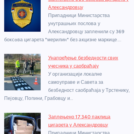
b
n
A
g
st
Александровцу
o
g
p
e
Припадници Министарства
o
er
p
унутрашњих послова у
Александровцу запленили су 369
k
боксoва цигарета "мерилин" без акцизне маркице.…
Унапређење безбедности свих
учесника у саобраћају
У организацији локалне
самоуправе и Савета за
безбедност саобраћаја у Трстенику,
Пејовцу, Попини, Грабовцу и…
Заплењено 17.340 паклица
цигарета у Александровцу
Припадници Министарства