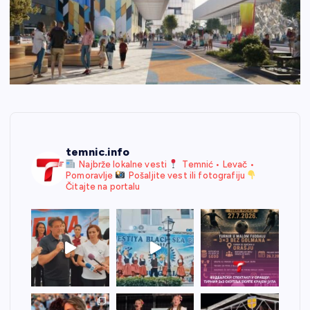
temnic.info
Najbrže lokalne vesti
Temnić • Levač •
Pomoravlje
Pošaljite vest ili fotografiju
Čitajte na portalu