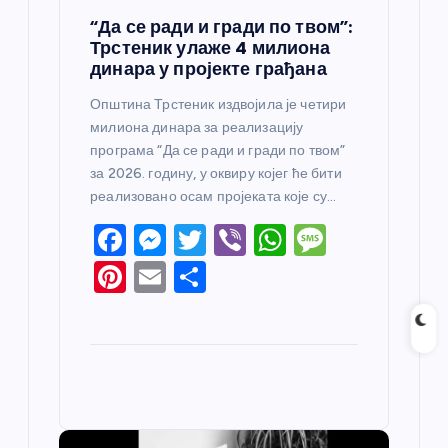
“Да се ради и гради по твом”:
Трстеник улаже 4 милиона
динара у пројекте грађана
Општина Трстеник издвојила је четири
милиона динара за реализацију
програма “Да се ради и гради по твом”
за 2026. годину, у оквиру којег ће бити
реализовано осам пројеката које су…
F
M
T
Vi
W
M
a
e
w
b
h
e
Pi
E
S
c
ss
itt
er
at
ss
nt
m
h
e
e
er
s
a
er
ail
ar
b
n
A
g
e
e
o
g
p
e
st
o
er
p