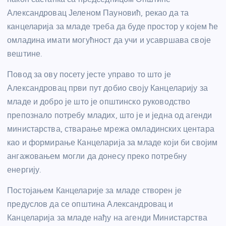
Александровац Јеленом Пауновић, рекао да та
канцеларија за младе треба да буде простор у којем ће
омладина имати могућност да учи и усавршава своје
вештине.
Повод за ову посету јесте управо то што је
Александровац први пут добио своју Канцеларију за
младе и добро је што је општинско руководство
препознало потребу младих, што је и једна од агенди
министарства, стварање мрежа омладинских центара
као и формирање Канцеларија за младе који би својим
ангажовањем могли да донесу преко потребну
енергију.
Постојањем Канцеларије за младе створен је
предуслов да се општина Александровац и
Канцеларија за младе нађу на агенди Министарства