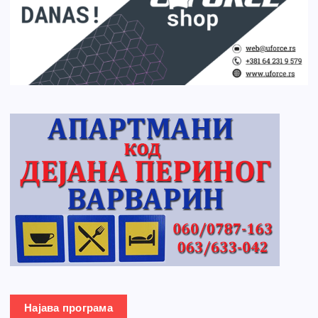
Најава програма