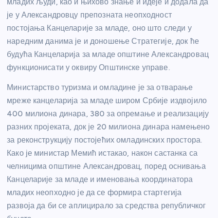
младих људи, као и њихово знање и идеје и додала да
је у Александровцу препозната неопходност
постојања Канцеларије за младе, оно што следи у
наредним данима је и доношење Стратегије, док ће
будућа Канцеларија за младе општине Александровац
функционисати у оквиру Општинске управе.
Министарство туризма и омладине је за отварање
мреже канцеларија за младе широм Србије издвојило
400 милиона динара, 380 за опремање и реализацију
разних пројеката, док је 20 милиона динара намењено
за реконструкцију постојећих омладинских простора.
Како је министар Мемић истакао, након састанка са
челницима општине Александровац, поред оснивања
Канцеларије за младе и именовања координатора
младих неопходно је да се формира стартегија
развоја да би се аплицирало за средства републичког