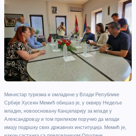
Министар туризма и омладине у Влади Републике
Србије Хусеин Мемић обишао је, у оквиру Недеље
младих, новоосновану Канцеларију за младе у
Александровцу и том приликом поручио да млади
имају подршку свих државних институција. Мемић је,
након састанка са председницом Општине