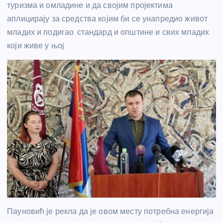
туризма и омладине и да својим пројектима
аплицирају за средства којим би се унапредио живот
младих и подигао стандард и општине и свих младих
који живе у њој.
Пауновић је рекла да је овом месту потребна енергија