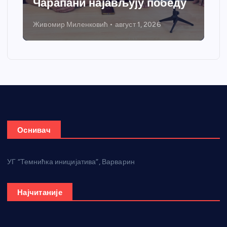
Чарапани најављују победу
Живомир Миленковић
август 1, 2026
Оснивач
УГ “Темнићка иницијатива”, Варварин
Најчитаније