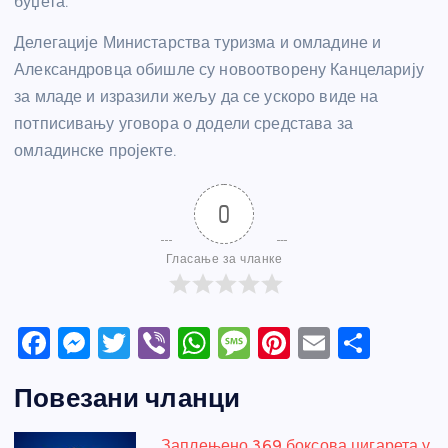
буџета.
Делегације Министарства туризма и омладине и
Александровца обишле су новоотворену Канцеларију
за младе и изразили жељу да се ускоро виде на
потписивању уговора о додели средстава за
омладинске пројекте.
0
Гласање за чланке
F
M
T
Vi
W
M
Pi
E
S
a
e
w
b
h
e
nt
m
h
Повезани чланци
c
ss
itt
er
at
ss
er
ail
ar
e
e
er
s
a
e
e
Заплењено 369 боксова цигарета у