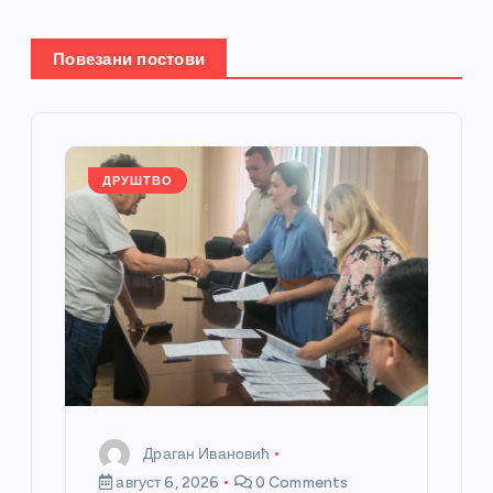
е
ч
Повезани постови
л
а
ДРУШТВО
н
к
а
Драган Ивановић
август 6, 2026
0 Comments