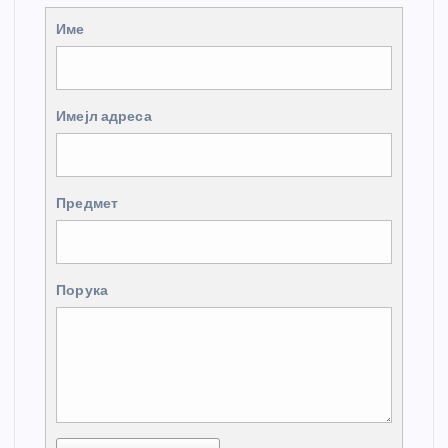
Име
Имејл адреса
Предмет
Порука