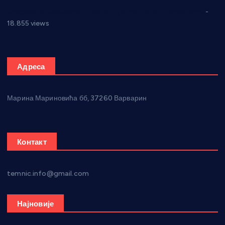
Откривена илегална штампарија новца код Варварина
-
18.855 views
Адреса
Марина Мариновића бб, 37260 Варварин
Контакт
temnic.info@gmail.com
Најновије