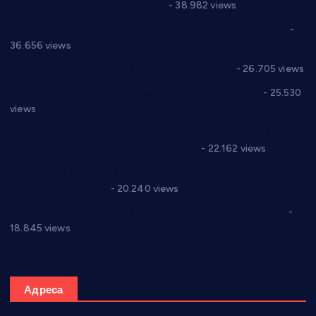
Цене на крушевачким пијацама
- 38.982 views
Планска искључења електричне енергије за 19.05.2021.
-
36.656 views
Реконструкција хотела “Плажа” у Варварину
- 26.705 views
Апел за помоћ породици Марковић из Варварина
- 25.530
views
Саопштење и демант Дома здравља “Др Властимир
Годић” на текст који кружи фејсбуком
- 22.162 views
Јелена Вујић-Обрадовић представник Александровца у
Парламенту Србије
- 20.240 views
Откривена илегална штампарија новца код Варварина
-
18.845 views
Адреса