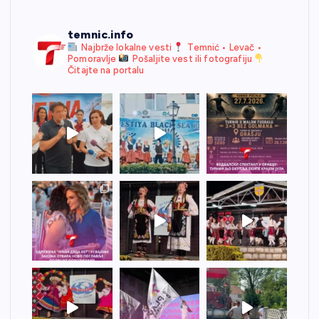
temnic.info
Najbrže lokalne vesti
Temnić • Levač •
Pomoravlje
Pošaljite vest ili fotografiju
Čitajte na portalu