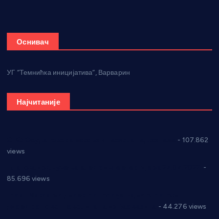
Оснивач
УГ “Темнићка иницијатива”, Варварин
Најчитаније
СНС: Осуда говора мржње и насиља над женама
- 107.862
views
Планска искључења електричне енергије за 27.07.2022.
-
85.696 views
Горан Макрагић директор, Ђорђе Бајић спортски
директор новог прволигаша из Варварина
- 44.276 views