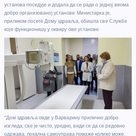
установа поседује и додала да се ради о једној веома
добро организованој установи. Министарка је,
приликом посете Дому здравља, обишла све Службе
које функционишу у оквиру ове установе.
“Дом здравља овде у Варварину прилично добро
изгледа, све је чисто, уредно, види се да се редовно
одржава, локална самоуправа помаже колико може,