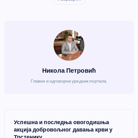
Никола Петровић
Главни и одговорни уредник портала.
К
Успешна и последња овогодишња
р
акција добровољног давања крви у
Трстенику