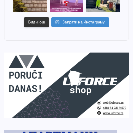
Види још
Запрати на Инстаграму