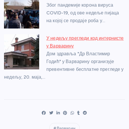
Због пандемије корона вируса
COVID-19, од ове недеље пијаца
на којој се продаје роба у…
У недељу прегледи код интернисте
у Варварину
Дом здравља "Др Властимир
Годић" у Варварину организује
превентивне бесплатне прегледе у
недељу, 20. маја,…
Варварин