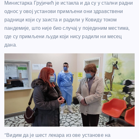
Министарка Грујичић је истакла и да су у стални радни
однос у овој установи примљени они здравствени
радници који су заиста и радили у Ковиду током
пандемије, што није био случај у појединим местима,
где су примљени људи који нису радили ни месец
дана.
“Видим да је шест лекара из ове установе на