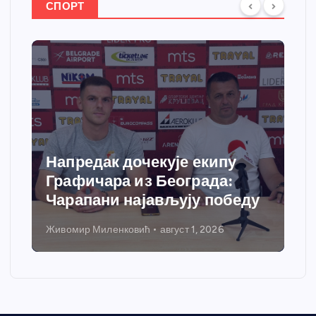
СПОРТ
Спортски центар “Ћићевац”
добија савремени систем
грејања
Никола Петровић
јул 31, 2026