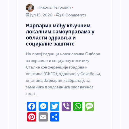
Никола Петровић
јул 15, 2026
0 Comments
Варварин међу кључним
локалним самоуправама у
области здравља и
социјалне заштите
На првој седници новог сазива Одбора
за здравље и социјалну политику
Сталне конференције градова и
општина (СКГО), одржаној у Сокобањи,
општина Варварин изабрана је за
заменика председника овог важног
тела.…
F
M
T
Vi
W
M
a
e
w
b
h
e
Pi
E
S
c
ss
itt
er
at
ss
nt
m
h