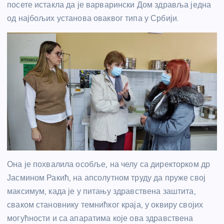
посете истакла да је варварински Дом здравља једна
од најбољих установа оваквог типа у Србији.
Она је похвалила особље, на челу са директорком др
Јасмином Ракић, на апсолутном труду да пруже свој
максимум, када је у питању здравствена заштита,
сваком становнику темнићког краја, у оквиру својих
могућности и са апаратима које ова здравствена