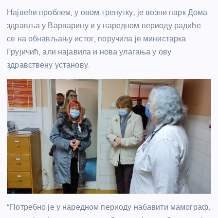
Највећи проблем, у овом тренутку, је возни парк Дома
здравља у Варварину и у наредном периоду радиће
се на обнављању истог, поручила је министарка
Грујичић, али најавила и нова улагања у ову
здравствену установу.
“Потребно је у наредном периоду набавити мамограф,