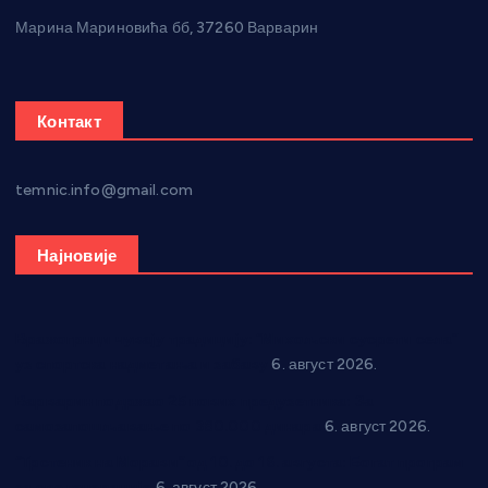
Марина Мариновића бб, 37260 Варварин
Контакт
temnic.info@gmail.com
Најновије
Вражогрнци чувају традицију: “Михољски сусрети села”
уз спортска надметања и забаву
6. август 2026.
Варварин подржао 25 нових предузетника: За
самозапошљавање по 380.000 динара
6. август 2026.
“Трстеник на Морави” од 10. до 16. августа: Богат програм
за све генерације
6. август 2026.