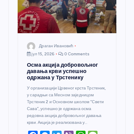
к
а
Драган Ивановић
јул 15, 2026
0 Comments
Осма акција добровољног
давања крви успешно
одржана у Трстенику
У организацији Црвеног крста Трстеник,
у сарадњи са Месном заједницом
Трстеник 2 и Основном школом “Свети
Сава”, успешно је одржана осма
редовна акција добровољног давања
крви. Акција је реализована у…