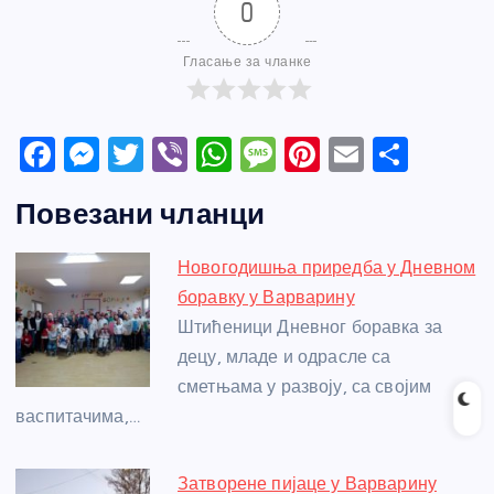
0
Гласање за чланке
F
M
T
Vi
W
M
Pi
E
S
a
e
w
b
h
e
nt
m
h
Повезани чланци
c
ss
itt
er
at
ss
er
ail
ar
e
e
er
s
a
e
e
Новогодишња приредба у Дневном
b
n
A
g
st
боравку у Варварину
o
g
p
e
Штићеници Дневног боравка за
o
er
p
децу, младе и одрасле са
сметњама у развоју, са својим
k
васпитачима,…
Затворене пијаце у Варварину