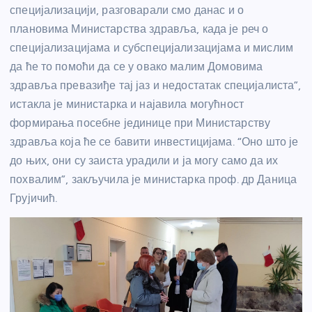
специјализацији, разговарали смо данас и о
плановима Министарства здравља, када је реч о
специјализацијама и субспецијализацијама и мислим
да ће то помоћи да се у овако малим Домовима
здравља превазиђе тај јаз и недостатак специјалиста”,
истакла је министарка и најавила могућност
формирања посебне јединице при Министарству
здравља која ће се бавити инвестицијама. “Оно што је
до њих, они су заиста урадили и ја могу само да их
похвалим”, закључила је министарка проф. др Даница
Грујичић.