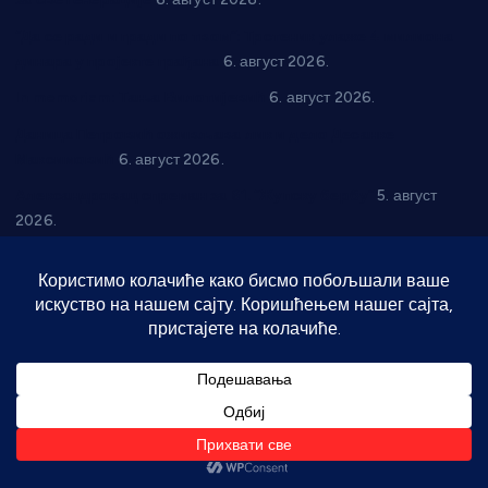
“Да се ради и гради по твом”: Трстеник улаже 4 милиона
динара у пројекте грађана
6. август 2026.
In memoriam: Тања Вилотијевић
6. август 2026.
Даница Петровић оживљава лик и дело Десанке
Максимовић
6. август 2026.
Александровац спреман за 61. “Жупску бербу”
5. август
2026.
Нова игралишта стижу у Бошњане, Доњи Катун и Парцане
5. август 2026.
У Ћићевцу одржана Конференција клубова Зоне “Запад”
5.
август 2026.
Телефон