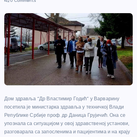
0 Comments
Дом здравља “Др Властимир Годић” у Варварину
посетила је министарка здравља у техничкој Влади
Републике Србије проф. др Даница Грујичић. Она се
упознала са ситуацијом у овој здравственој установи,
разговарала са запосленима и пацијентима и на крају