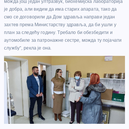
можда још један ултразвук, биохемијска лабораторија
је добра, али видим да има старих апарата, тако да
смо се договорили да Дом здравља направи један
захтев према Министарству здравља, да би ушли у
план за следећу годину. Требало би обезбедити и
аутомобиле за патронажне сестре, можда ту појачати
службу”, рекла је она.