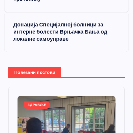
е
т
Донација Специјалној болници за
интерне болести Врњачка Бања од
а
локалне самоуправе
њ
е
Повезани постови
ч
л
а
ЗДРАВЉЕ
н