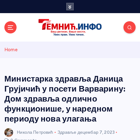
S
k
i
p
t
o
Темнићки
c
Home
o
n
информативн
t
e
Министарка здравља Даница
и портал
n
Грујичић у посети Варварину:
t
Дом здравља одлично
функционише, у наредном
периоду нова улагања
Никола Петровић
Здравље
децембар 7, 2023