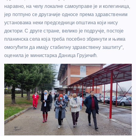
наравно, на челу локалне самоуправе је и колегиница,
јер потпуно се другачије односе према здравственим
установама неки председници општина који нису
доктори. С друге стране, велико је подручје, постоје
планинска села која треба посебно збринути и њима
омогућити да имају стабилну здравствену заштиту”,
оценила је министарка Даница Грујичић.