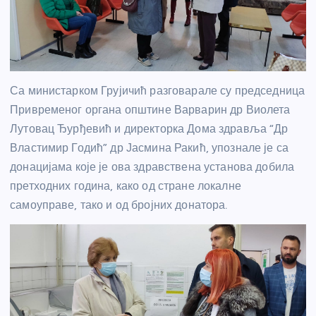
Са министарком Грујичић разговарале су председница
Привременог органа општине Варварин др Виолета
Лутовац Ђурђевић и директорка Дома здравља “Др
Властимир Годић” др Јасмина Ракић, упознале је са
донацијама које је ова здравствена установа добила
претходних година, како од стране локалне
самоуправе, тако и од бројних донатора.