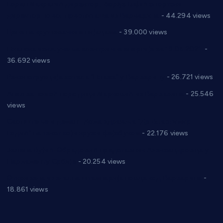
Горан Макрагић директор, Ђорђе Бајић спортски
директор новог прволигаша из Варварина
- 44.294 views
Цене на крушевачким пијацама
- 39.000 views
Планска искључења електричне енергије за 19.05.2021.
-
36.692 views
Реконструкција хотела “Плажа” у Варварину
- 26.721 views
Апел за помоћ породици Марковић из Варварина
- 25.546
views
Саопштење и демант Дома здравља “Др Властимир
Годић” на текст који кружи фејсбуком
- 22.176 views
Јелена Вујић-Обрадовић представник Александровца у
Парламенту Србије
- 20.254 views
Откривена илегална штампарија новца код Варварина
-
18.861 views