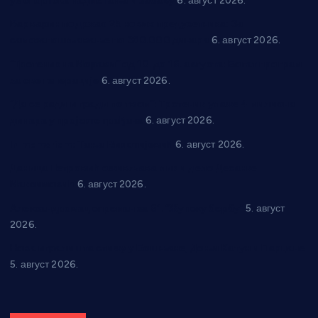
уз спортска надметања и забаву
6. август 2026.
Варварин подржао 25 нових предузетника: За
самозапошљавање по 380.000 динара
6. август 2026.
“Трстеник на Морави” од 10. до 16. августа: Богат програм
за све генерације
6. август 2026.
“Да се ради и гради по твом”: Трстеник улаже 4 милиона
динара у пројекте грађана
6. август 2026.
In memoriam: Тања Вилотијевић
6. август 2026.
Даница Петровић оживљава лик и дело Десанке
Максимовић
6. август 2026.
Александровац спреман за 61. “Жупску бербу”
5. август
2026.
Нова игралишта стижу у Бошњане, Доњи Катун и Парцане
5. август 2026.