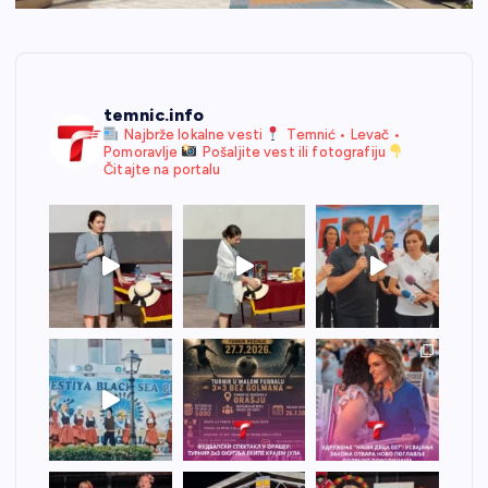
temnic.info
Najbrže lokalne vesti
Temnić • Levač •
Pomoravlje
Pošaljite vest ili fotografiju
Čitajte na portalu