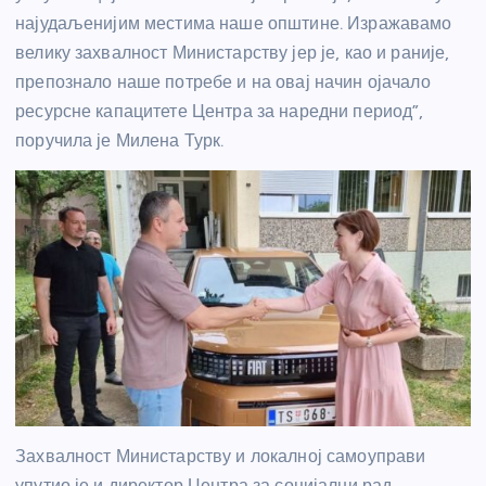
најудаљенијим местима наше општине. Изражавамо
велику захвалност Министарству јер је, као и раније,
препознало наше потребе и на овај начин ојачало
ресурсне капацитете Центра за наредни период”,
поручила је Милена Турк.
Захвалност Министарству и локалној самоуправи
упутио је и директор Центра за социјални рад