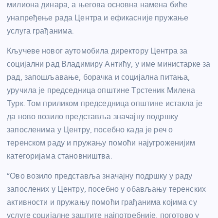
милиона динара, а његова основна намена биће
унапређење рада Центра и ефикасније пружање
услуга грађанима.
Кључеве новог аутомобила директору Центра за
социјални рад Владимиру Антићу, у име министарке за
рад, запошљавање, борачка и социјална питања,
уручила је председница општине Трстеник Милена
Турк. Том приликом председница општине истакла је
да ново возило представља значајну подршку
запосленима у Центру, посебно када је реч о
теренском раду и пружању помоћи најугроженијим
категоријама становништва.
“Ово возило представља значајну подршку у раду
запослених у Центру, посебно у обављању теренских
активности и пружању помоћи грађанима којима су
услуге социјалне заштите најпотребније, поготово у