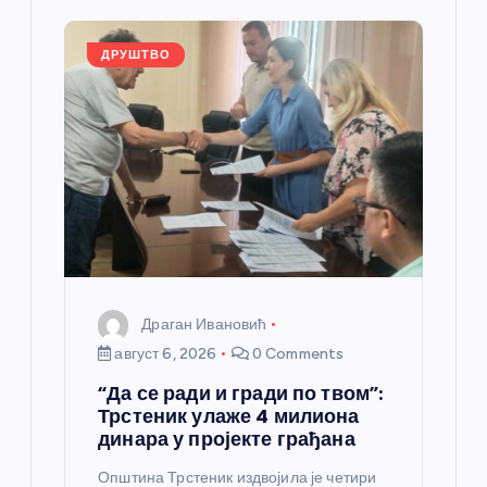
л
ДРУШТВО
а
н
к
а
Драган Ивановић
август 6, 2026
0 Comments
“Да се ради и гради по твом”:
Трстеник улаже 4 милиона
динара у пројекте грађана
Општина Трстеник издвојила је четири