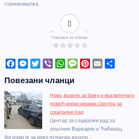
становништва.
0
Гласање за чланке
F
M
T
Vi
W
M
Pi
E
S
a
e
w
b
h
e
nt
m
h
Повезани чланци
c
ss
itt
er
at
ss
er
ail
ar
e
e
er
s
a
e
e
Ново возило за бржу и квалитетнију
b
n
A
g
st
помоћ корисницима Центра за
o
g
p
e
социјални рад
o
er
p
Центар за социјални рад за
општине Варварин и Ћићевац
k
богатији је за ново путничко возило,…