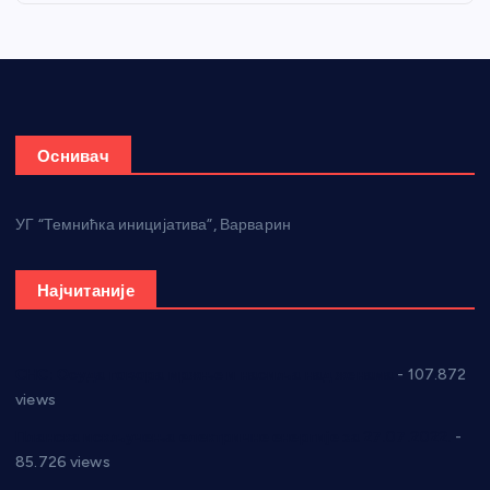
Оснивач
УГ “Темнићка иницијатива”, Варварин
Најчитаније
СНС: Осуда говора мржње и насиља над женама
- 107.872
views
Планска искључења електричне енергије за 27.07.2022.
-
85.726 views