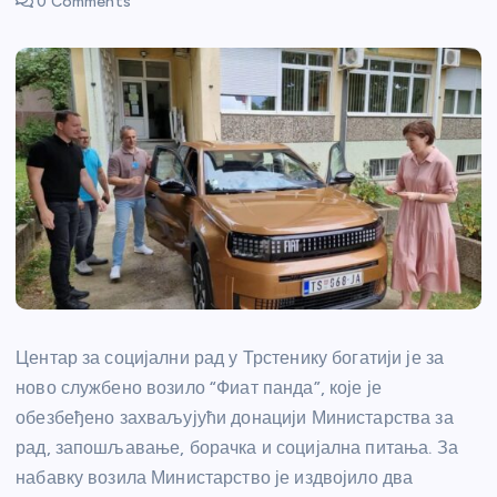
0 Comments
Центар за социјални рад у Трстенику богатији је за
ново службено возило “Фиат панда”, које је
обезбеђено захваљујући донацији Министарства за
рад, запошљавање, борачка и социјална питања. За
набавку возила Министарство је издвојило два