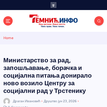
S
k
i
p
t
o
Темнићки
c
Home
o
n
информативн
t
e
Министарство за рад,
и портал
n
запошљавање, борачка и
t
социјална питања донирало
ново возило Центру за
социјални рад у Трстенику
Драган Ивановић
Друштво
јун 23, 2026