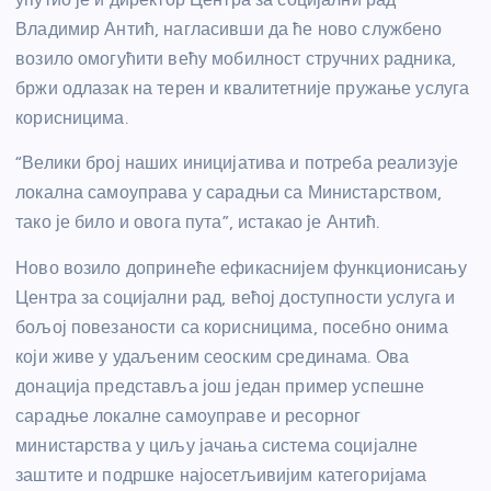
Владимир Антић, нагласивши да ће ново службено
возило омогућити већу мобилност стручних радника,
бржи одлазак на терен и квалитетније пружање услуга
корисницима.
“Велики број наших иницијатива и потреба реализује
локална самоуправа у сарадњи са Министарством,
тако је било и овога пута”, истакао је Антић.
Ново возило допринеће ефикаснијем функционисању
Центра за социјални рад, већој доступности услуга и
бољој повезаности са корисницима, посебно онима
који живе у удаљеним сеоским срединама. Ова
донација представља још један пример успешне
сарадње локалне самоуправе и ресорног
министарства у циљу јачања система социјалне
заштите и подршке најосетљивијим категоријама