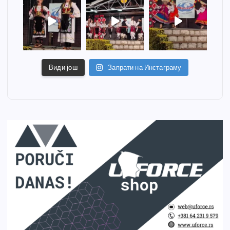
Види још
Запрати на Инстаграму