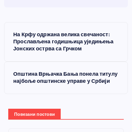
К
На Крфу одржана велика свечаност:
р
Прослављена годишњица уједињења
Јонских острва са Грчком
е
т
Општина Врњачка Бања понела титулу
најбоље општинске управе у Србији
а
њ
е
Повезани постови
ч