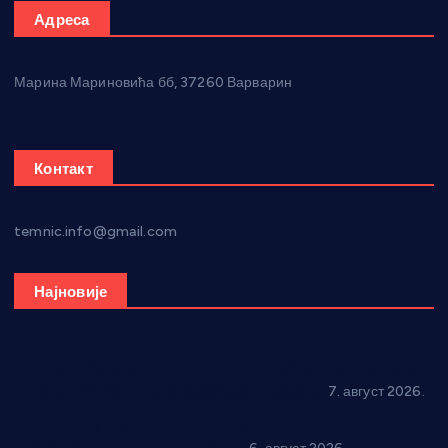
Адреса
Марина Мариновића бб, 37260 Варварин
Контакт
temnic.info@gmail.com
Најновије
Општина Ћићевац наставља да подржава предузетнике:
10 нових субвенција за самозапошљавање
7. август 2026.
Вражогрнци чувају традицију: “Михољски сусрети села”