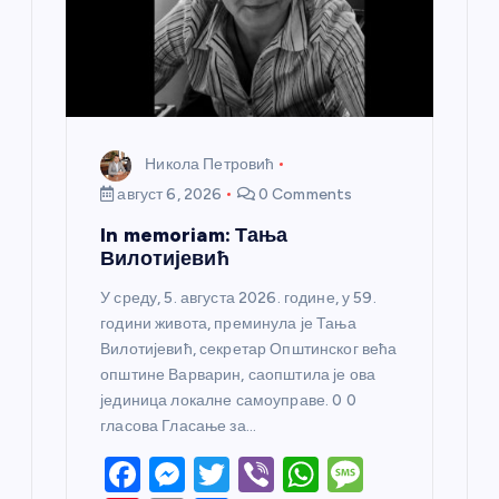
Никола Петровић
август 6, 2026
0 Comments
In memoriam: Тања
Вилотијевић
У среду, 5. августа 2026. године, у 59.
години живота, преминула је Тања
Вилотијевић, секретар Општинског већа
општине Варварин, саопштила је ова
јединица локалне самоуправе. 0 0
гласова Гласање за…
F
M
T
Vi
W
M