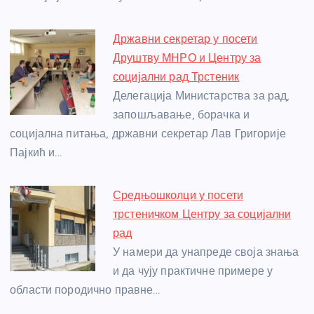
Државни секретар у посети
Друштву МНРО и Центру за
социјални рад Трстеник
Делегација Министарства за рад,
запошљавање, борачка и
социјална питања, државни секретар Лав Григорије
Пајкић и…
Средњошколци у посети
трстеничком Центру за социјални
рад
У намери да унапреде своја знања
и да чују практичне примере у
области породично правне…